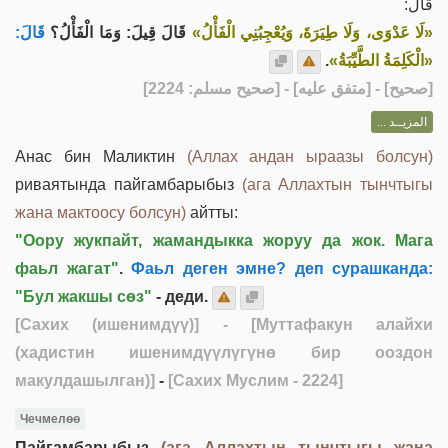
قَالَ:
«لَا عَدْوَى، وَلَا طِيَرَةَ، وَيُعْجِبُنِي الْفَأْلُ»
قَالَ قِيلَ: وَمَا الْفَأْلُ؟
قَالَ:
.
«الْكَلِمَةُ الطَّيِّبَةُ»
] - [متفق عليه] - [صحيح مسلم: 2224]
صحيح
[
المزيــد ...
Анас бин Маликтин
(Аллах андан ыраазы болсун)
риваятында пайгамбарыбыз
(ага Аллахтын тынчтыгы
жана мактоосу болсун)
айтты:
"Оору жукпайт, жамандыкка жоруу да жок. Мага
фаьл жагат"
.
Фаьл деген эмне? деп сурашканда:
"Бул жакшы сөз"
- деди.
[Сахих (ишенимдүү)]
- [Муттафакун алайхи
(хадистин ишенимдүүлүгүнө бир ооздон
макулдашылган)]
-
[Сахих Муслим - 2224]
Чечмелөө
Пайгамбарыбыз
(ага Аллахтын тынчтыгы жана