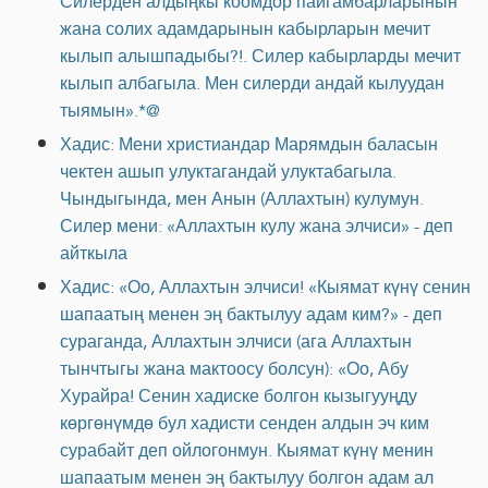
Силерден алдыңкы коомдор пайгамбарларынын
жана солих адамдарынын кабырларын мечит
кылып алышпадыбы?!. Силер кабырларды мечит
кылып албагыла. Мен силерди андай кылуудан
тыямын».*@
Хадис: Мени христиандар Марямдын баласын
чектен ашып улуктагандай улуктабагыла.
Чындыгында, мен Анын (Аллахтын) кулумун.
Силер мени: «Аллахтын кулу жана элчиси» - деп
айткыла
Хадис: «Оо, Аллахтын элчиси! «Кыямат күнү сенин
шапаатың менен эң бактылуу адам ким?» - деп
сураганда, Аллахтын элчиси (ага Аллахтын
тынчтыгы жана мактоосу болсун): «Оо, Абу
Хурайра! Сенин хадиске болгон кызыгууңду
көргөнүмдө бул хадисти сенден алдын эч ким
сурабайт деп ойлогонмун. Кыямат күнү менин
шапаатым менен эң бактылуу болгон адам ал