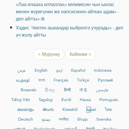
«Лаа илааха иллаллах» келимесин чын ыклас
менен жүрөгүнөн же напсисинен айткан адам» -
деп айтты».@
Хадис: Чектен ашкандар кыйроого учурады» - деп
үч жолу айтты
< Мурунку
Кийинки >
عربي
English
اردو
Español
Indonesia
ئۇيغۇرچە
বাংলা
Français
Türkçe
Русский
Bosanski
සිංහල
हिन्दी
中文
فارسی
Tiếng Việt
Tagalog
Kurdî
Hausa
Português
മലയാളം
తెలుగు
Kiswahili
မြန်မာ
ไทย
Deutsch
پښتو
অসমীয়া
Shqip
Svenska
አማርኛ
Nederlands
ગુજરાતી
नेपाली
Yorùbá