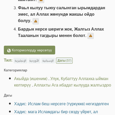
Фаьл кылуу тыюу салынган ырымдардан
эмес, ал Аллах жөнүндө жакшы ойдо
болуу.
Бардык нерсе шериги жок, Жалгыз Аллах
Тааланын тагдыры менен болот.
Котормолорду көрсөтүү
Тил:
الإنجليزية
الأوردية
الإسبانية
Дагы
(57)
Категориялар
Акыйда (ишеним)
.
Улук, Кубаттуу Аллахка ыйман
келтирүү
.
Аллахты Ага ибадат кылууда жалгыздоо
Дагы
Хадис: Ислам беш нерсеге (түркүккө) негизделген
Хадис: мага Исламдагы бир сөздү үйрөт, ал