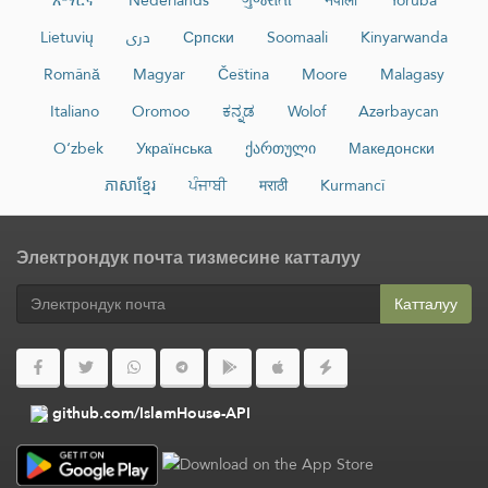
Lietuvių
دری
Српски
Soomaali
Kinyarwanda
Română
Magyar
Čeština
Moore
Malagasy
Italiano
Oromoo
ಕನ್ನಡ
Wolof
Azərbaycan
O‘zbek
Українська
ქართული
Македонски
ភាសាខ្មែរ
ਪੰਜਾਬੀ
मराठी
Kurmancî
Электрондук почта тизмесине катталуу
Катталуу
github.com/IslamHouse-API