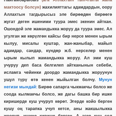
мактоосу болсун)
жахилияттагы адамдардын, оору
Аллахтын тагдырысыз эле бирөөдөн бирөөгө
жугат деген ишеними туура эмес экенин айткан.
Ошондой эле жамандыкка жоруу да туура эмес. Ал
угулган же көрүлгөн кайсы бир нерсе менен ырым
кылуу, мисалы куштар, жан-жаныбар, майып
адамдар, сандар, күндөр ж.б. нерселер менен
ырым кылып жамандыкка жоруу. Ал эми куш
учуруу деп баса белгилеп айтканынын себеби,
исламга чейинки доордо жамандыкка жоруунун
ушул түрү өтө кенен жыйылган болчу.
Мунун
негизи мындай:
Бирөө сапарга чыкмакчы болсо же
соода кылмакчы болсо, же дагы башка бир ишке
киришерде куш учуруп көрөт. Эгерде койо берген
кушу оң тарапка учуп кетсе, аны жакшылыкка
жооруп, ишине кирише берген. А эгер куш сол