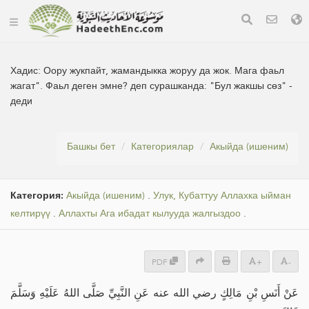
Хадис:
Оору жукпайт, жамандыкка жоруу да жок. Мага фаьл
жагат". Фаьл деген эмне? деп сурашканда: "Бул жакшы сөз" -
деди
Башкы бет
Категориялар
Акыйда (ишеним)
Категория:
Акыйда (ишеним)
.
Улук, Кубаттуу Аллахка ыйман
келтирүү
.
Аллахты Ага ибадат кылууда жалгыздоо
.
PDF
+
-
عَنْ أَنَسِ بْنِ مَالِكٍ رضي الله عنه عَنِ النَّبِيِّ صَلَّى اللهُ عَلَيْهِ وَسَلَّمَ