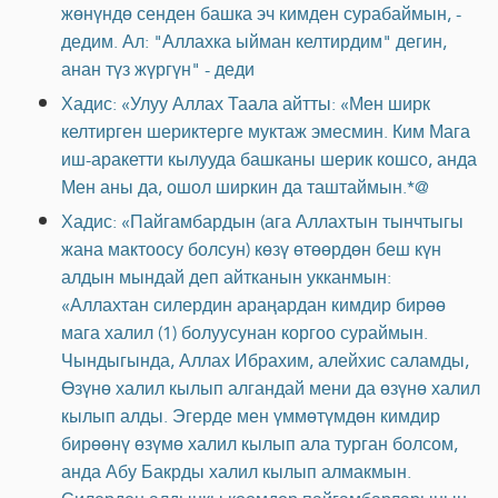
жөнүндө сенден башка эч кимден сурабаймын, -
дедим. Ал: "Аллахка ыйман келтирдим" дегин,
анан түз жүргүн" - деди
Хадис: «Улуу Аллах Таала айтты: «Мен ширк
келтирген шериктерге муктаж эмесмин. Ким Мага
иш-аракетти кылууда башканы шерик кошсо, анда
Мен аны да, ошол ширкин да таштаймын.*@
Хадис: «Пайгамбардын (ага Аллахтын тынчтыгы
жана мактоосу болсун) көзү өтөөрдөн беш күн
алдын мындай деп айтканын укканмын:
«Аллахтан силердин араңардан кимдир бирөө
мага халил (1) болуусунан коргоо сураймын.
Чындыгында, Аллах Ибрахим, алейхис саламды,
Өзүнө халил кылып алгандай мени да өзүнө халил
кылып алды. Эгерде мен үммөтүмдөн кимдир
бирөөнү өзүмө халил кылып ала турган болсом,
анда Абу Бакрды халил кылып алмакмын.