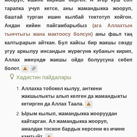
тарапка учуп кетсе, аны жамандыкка жооруп,
баштай турган ишин кылбай токтотуп койгон.
Андан кийин пайгамбарыбыз
(ага Аллахтын
тынчтыгы жана мактоосу болсун)
аны фаьл таң
калтырарын айткан. Бул кайсы бир жакшы сөздү
угуу аркылуу инсандын жүрөгүнө кубаныч кирип,
Аллах жөнүндө жакшы ойдо болуусуна себеп
болот.
Хадистин пайдалары
Аллахка тобокел кылуу, анткени
жакшылыкты алып келген да жамандыкты
кетирген да Аллах Таала.
Ырым кылып, жамандыкка жооруудан
кайтарган. Ал жамандыкка жооруп,
амалдан тоскон бардык нерсени өз ичине
камтыйт.