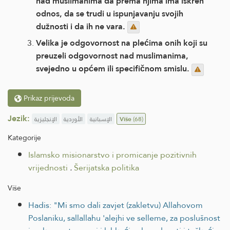
nad muslimanima da prema njima ima iskren
odnos, da se trudi u ispunjavanju svojih
dužnosti i da ih ne vara.
Velika je odgovornost na plećima onih koji su
preuzeli odgovornost nad muslimanima,
svejedno u općem ili specifičnom smislu.
Prikaz prijevoda
Jezik:
الإنجليزية
الأوردية
الإسبانية
Više
(68)
Kategorije
Islamsko misionarstvo i promicanje pozitivnih
vrijednosti
.
Šerijatska politika
Više
Hadis: "Mi smo dali zavjet (zakletvu) Allahovom
Poslaniku, sallallahu 'alejhi ve selleme, za poslušnost