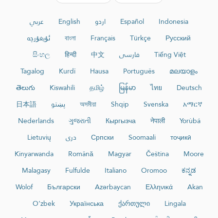
عربي
English
اردو
Español
Indonesia
ئۇيغۇرچە
বাংলা
Français
Türkçe
Русский
සිංහල
हिन्दी
中文
فارسی
Tiếng Việt
Tagalog
Kurdî
Hausa
Português
മലയാളം
తెలుగు
Kiswahili
தமிழ்
မြန်မာ
ไทย
Deutsch
日本語
پښتو
অসমীয়া
Shqip
Svenska
አማርኛ
Nederlands
ગુજરાતી
Кыргызча
नेपाली
Yorùbá
Lietuvių
دری
Српски
Soomaali
тоҷикӣ
Kinyarwanda
Română
Magyar
Čeština
Moore
Malagasy
Fulfulde
Italiano
Oromoo
ಕನ್ನಡ
Wolof
Български
Azərbaycan
Ελληνικά
Akan
O‘zbek
Українська
ქართული
Lingala