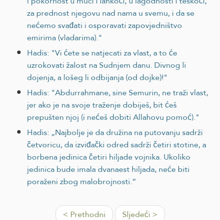
i pokornost u muci i lahkoći, u lagodnosti i teškoći,
za prednost njegovu nad nama u svemu, i da se
nećemo svađati i osporavati zapovjedništvo
emirima (vladarima)."
Hadis: "Vi ćete se natjecati za vlast, a to će
uzrokovati žalost na Sudnjem danu. Divnog li
dojenja, a lošeg li odbijanja (od dojke)!"
Hadis: "Abdurrahmane, sine Semurin, ne traži vlast,
jer ako je na svoje traženje dobiješ, bit ćeš
prepušten njoj (i nećeš dobiti Allahovu pomoć)."
Hadis: „Najbolje je da družina na putovanju sadrži
četvoricu, da izviđački odred sadrži četiri stotine, a
borbena jedinica četiri hiljade vojnika. Ukoliko
jedinica bude imala dvanaest hiljada, neće biti
poraženi zbog malobrojnosti.“
< Prethodni
Sljedeći >