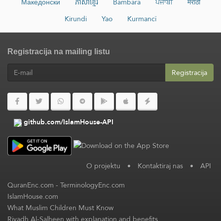
Македонски
ភាសាខ្មែរ
Bambara
ਪੰਜਾਬੀ
मराठी
Kirundi
Yao
Kurmancî
Registracija na mailing listu
Registracija
github.com/IslamHouse-API
O projektu
•
Kontaktiraj nas
•
API
QuranEnc.com
-
TerminologyEnc.com
IslamHouse.com
What Muslim Children Must Know
Riyadh Al-Salheen with explanation and benefits