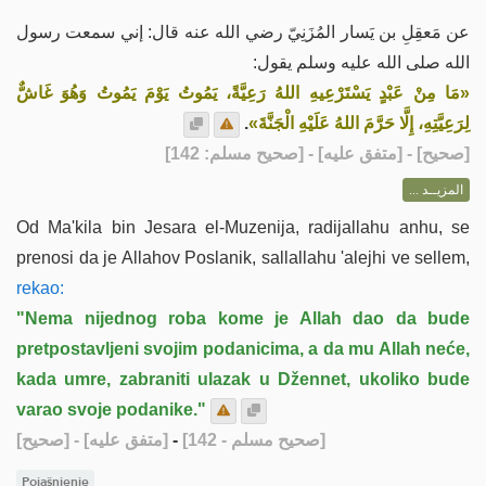
عن مَعقِلِ بن يَسار المُزَنِيّ رضي الله عنه قال: إني سمعت رسول
الله صلى الله عليه وسلم يقول:
«مَا مِنْ عَبْدٍ يَسْتَرْعِيهِ اللهُ رَعِيَّةً، يَمُوتُ يَوْمَ يَمُوتُ وَهُوَ غَاشٌّ
.
لِرَعِيَّتِهِ، إِلَّا حَرَّمَ اللهُ عَلَيْهِ الْجَنَّةَ»
] - [متفق عليه] - [صحيح مسلم: 142]
صحيح
[
المزيــد ...
Od Ma'kila bin Jesara el-Muzenija, radijallahu anhu, se
prenosi da je Allahov Poslanik, sallallahu 'alejhi ve sellem,
rekao:
"Nema nijednog roba kome je Allah dao da bude
pretpostavljeni svojim podanicima, a da mu Allah neće,
kada umre, zabraniti ulazak u Džennet, ukoliko bude
varao svoje podanike."
[صحيح]
- [متفق عليه]
-
[صحيح مسلم - 142]
Pojašnjenje