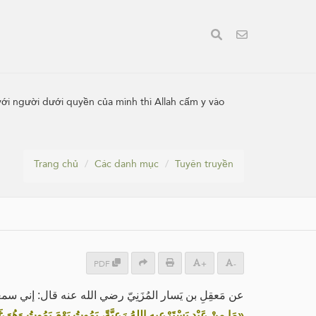
 với người dưới quyền của mình thì Allah cấm y vào
Trang chủ
Các danh mục
Tuyên truyền
PDF
+
-
عن مَعقِلِ بن يَسار المُزَنِيّ رضي الله عنه قال: إن:
مَا مِنْ عَبْدٍ يَسْتَرْعِيهِ اللهُ رَعِيَّةً، يَمُوتُ يَوْمَ يَمُوتُ وَهُوَ غَاشٌّ»