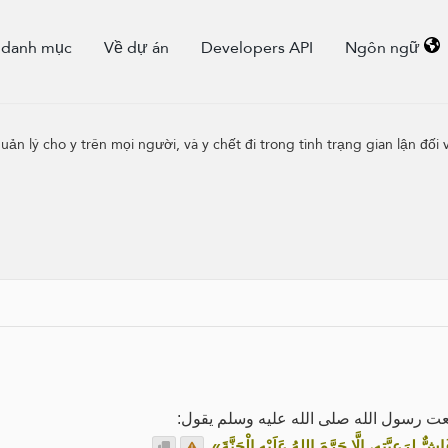
 danh mục
Về dự án
Developers API
Ngôn ngữ
ản lý cho y trên mọi người, và y chết đi trong tình trạng gian lận đối
ي سمعت رسول الله صلى الله عليه وسلم يقول
.
« لِرَعِيَّتِهِ، إِلَّا حَرَّمَ اللهُ عَلَيْهِ الْجَنَّةَ