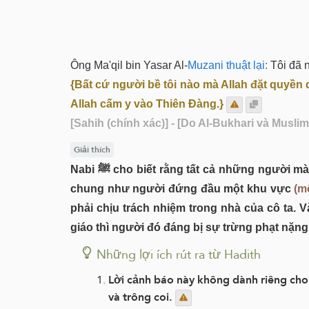
Ông Ma'qil bin Yasar Al-
Muzani thuật lại:
{Bất cứ người bề tôi nào mà Allah đặt quyền q
Allah cấm y vào Thiên Đàng.}
[Sahih (chính xác)]
- [Do Al-Bukhari và Muslim
Giải thích
Nabi ﷺ cho biết rằng tất cả những người mà Allah Tối Cao đã phong làm người cai trị và chịu trách nhiệm đối với người dân, cho dù đó là nhiệm vụ
chung như người đứng đầu một khu vực
(m
phải chịu trách nhiệm trong nhà của cô ta. V
giáo thì người đó đáng bị sự trừng phạt nặng
Những lợi ích rút ra từ Hadith
Lời cảnh báo này không dành riêng cho
và trông coi.