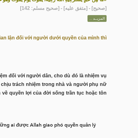
] - [متفق عليه] - [صحيح مسلم: 142]
صحيح
[
المزيــد ...
gian lận đối với người dưới quyền của mình thì
chịu trách nhiệm trong nhà và người phụ nữ
n về quyền lợi của đời sống trần tục hoặc tôn
hững ai được Allah giao phó quyền quản lý