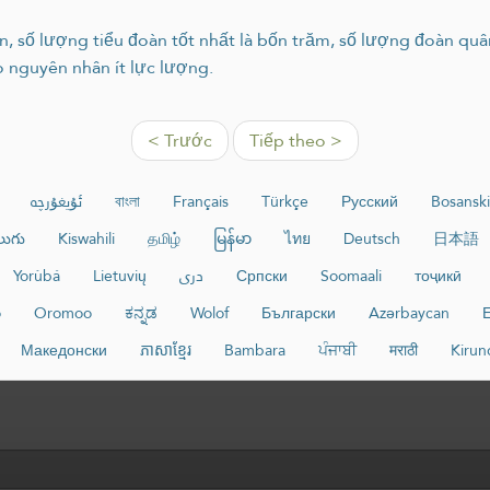
n, số lượng tiểu đoàn tốt nhất là bốn trăm, số lượng đoàn quâ
o nguyên nhân ít lực lượng.
< Trước
Tiếp theo >
ئۇيغۇرچە
বাংলা
Français
Türkçe
Русский
Bosanski
లుగు
Kiswahili
தமிழ்
မြန်မာ
ไทย
Deutsch
日本語
Yorùbá
Lietuvių
دری
Српски
Soomaali
тоҷикӣ
o
Oromoo
ಕನ್ನಡ
Wolof
Български
Azərbaycan
Ε
Македонски
ភាសាខ្មែរ
Bambara
ਪੰਜਾਬੀ
मराठी
Kirun