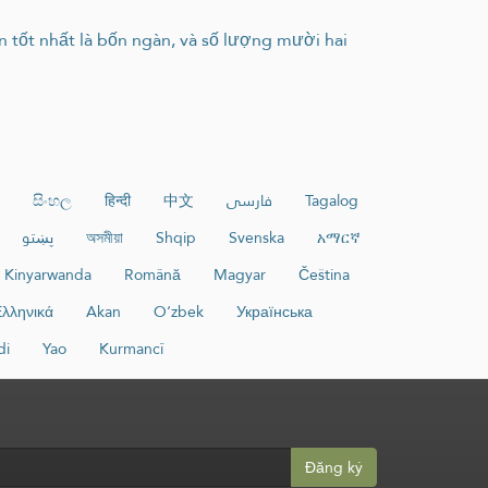
n tốt nhất là bốn ngàn, và số lượng mười hai
සිංහල
हिन्दी
中文
فارسی
Tagalog
پښتو
অসমীয়া
Shqip
Svenska
አማርኛ
Kinyarwanda
Română
Magyar
Čeština
λληνικά
Akan
O‘zbek
Українська
di
Yao
Kurmancî
Đăng ký