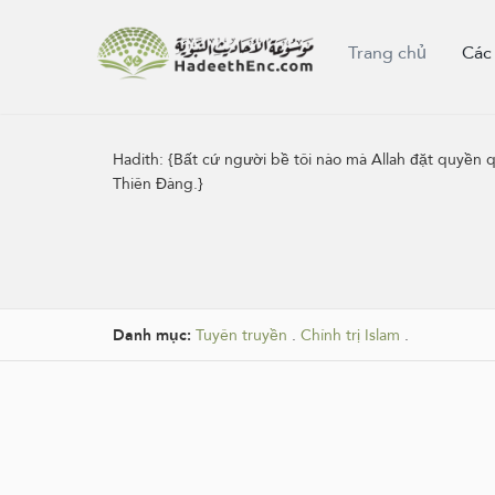
Trang chủ
Các
Hadith:
{Bất cứ người bề tôi nào mà Allah đặt quyền qu
Thiên Đàng.}
Danh mục:
Tuyên truyền
.
Chính trị Islam
.