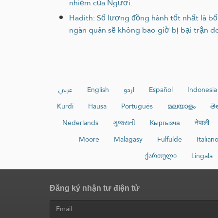
nhiệm của Ngươi.
Hadith: Số lượng đồng hành tốt nhất là bố
ngàn quân sẽ không bao giờ bị bại trận d
عربي
English
اردو
Español
Indonesia
Kurdî
Hausa
Português
മലയാളം
తె
Nederlands
ગુજરાતી
Кыргызча
नेपाली
Moore
Malagasy
Fulfulde
Italian
ქართული
Lingala
Đăng ký nhận tư điện tử