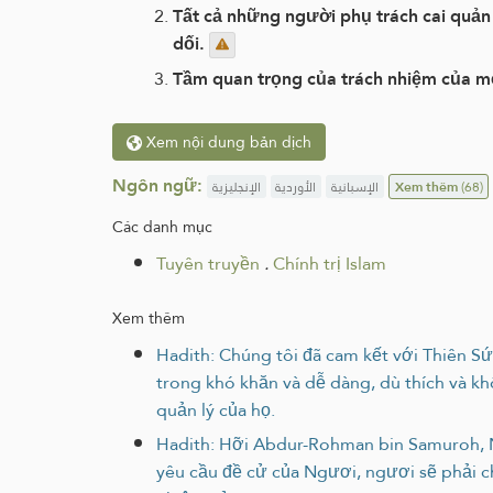
Tất cả những người phụ trách cai quản
dối.
Tầm quan trọng của trách nhiệm của mỗ
Xem nội dung bản dịch
Ngôn ngữ:
الإنجليزية
الأوردية
الإسبانية
Xem thêm
(68)
Các danh mục
Tuyên truyền
.
Chính trị Islam
Xem thêm
Hadith: Chúng tôi đã cam kết với Thiên Sứ 
trong khó khăn và dễ dàng, dù thích và khô
quản lý của họ.
Hadith: Hỡi Abdur-Rohman bin Samuroh, N
yêu cầu đề cử của Ngươi, ngươi sẽ phải ch