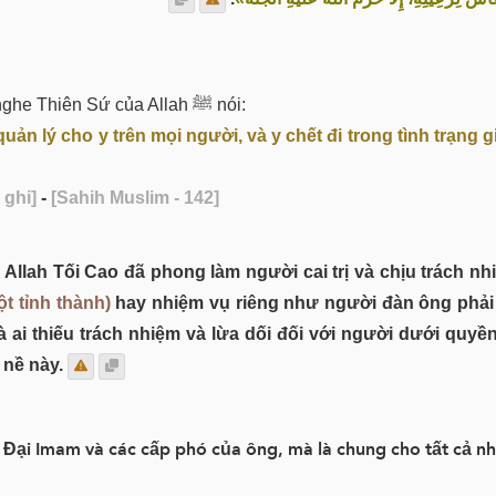
Tôi đã nghe Thiên Sứ của Allah ﷺ nói:
uản lý cho y trên mọi người, và y chết đi trong tình trạng 
 ghi]
-
[Sahih Muslim - 142]
ột tỉnh thành)
hay nhiệm vụ riêng như người đàn ông phải 
à ai thiếu trách nhiệm và lừa dối đối với người dưới quyề
 nề này.
 Đại Imam và các cấp phó của ông, mà là chung cho tất cả n