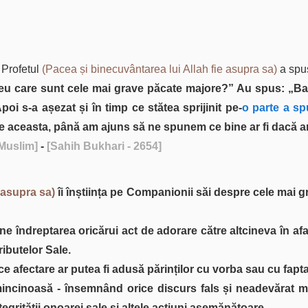
 Profetul
(Pacea și binecuvântarea lui Allah fie asupra sa)
a spu
u care sunt cele mai grave păcate majore?” Au spus: „Ba
Apoi s-a așezat și în timp ce stătea sprijinit pe-
o parte a sp
te aceasta, până am ajuns să ne spunem ce bine ar fi dacă ar
 Muslim]
-
[Sahih Bukhari - 2654]
 asupra sa)
îi înștiința pe Companionii săi despre cele mai 
une îndreptarea oricărui act de adorare către altcineva în a
ributelor Sale.
ce afectare ar putea fi adusă părinților cu vorba sau cu fapta
 mincinoasă - însemnând orice discurs fals și neadevărat me
tegrității onoarei sale și altele acțiuni asemănătoare.