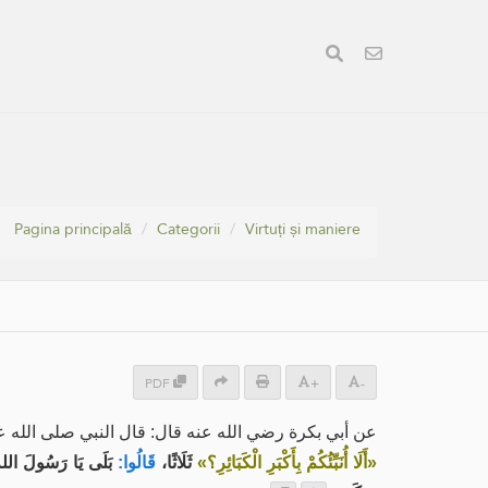
Pagina principală
Categorii
Virtuți și maniere
PDF
+
-
عن أبي بكرة رضي الله عنه قال: قال النبي صلى الله :
«‌أَلَا ‌أُنَبِّئُكُمْ بِأَكْبَرِ الْكَبَائِرِ؟»
ثَلَاثًا،
قَالُوا:
بَلَى يَا رَسُولَ الل،