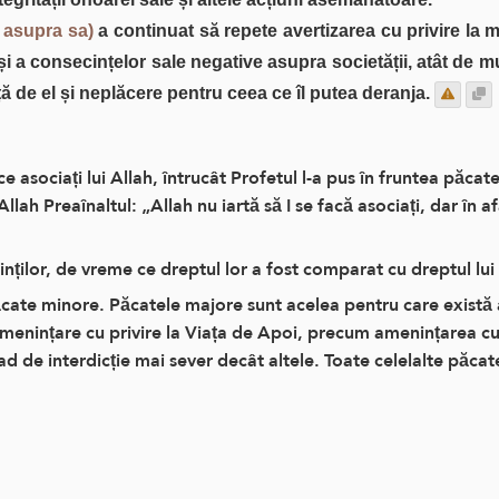
e asupra sa)
a continuat să repete avertizarea cu privire la 
 și a consecințelor sale negative asupra societății, atât de 
 de el și neplăcere pentru ceea ce îl putea deranja.
e asociați lui Allah, întrucât Profetul l-a pus în fruntea păcat
lah Preaînaltul: „Allah nu iartă să I se facă asociați, dar în af
ților, de vreme ce dreptul lor a fost comparat cu dreptul lui 
păcate minore. Păcatele majore sunt acelea pentru care exis
amenințare cu privire la Viața de Apoi, precum amenințarea cu
ad de interdicție mai sever decât altele. Toate celelalte păcat