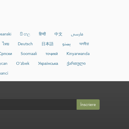
sanski
සිංහල
हिन्दी
中文
فارسی
ไทย
Deutsch
日本語
پښتو
অসমীয়া
Српски
Soomaali
тоҷикӣ
Kinyarwanda
ycan
O‘zbek
Українська
ქართული
ancî
Înscriere