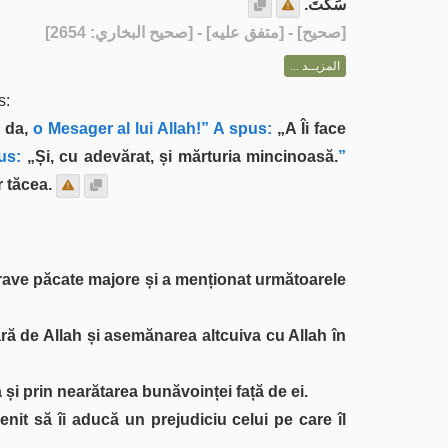
سَكَتَ.
] - [متفق عليه] - [صحيح البخاري: 2654]
صحيح
[
المزيــد ...
s:
 da,
o Mesager al lui Allah!” A spus:
„A Îi face
us:
„Și, cu adevărat, și mărturia mincinoasă.
”
 tăcea.
grave păcate majore și a menționat următoarele
fară de Allah și asemănarea altcuiva cu Allah în
 și prin nearătarea bunăvoinței față de ei.
nit să îi aducă un prejudiciu celui pe care îl