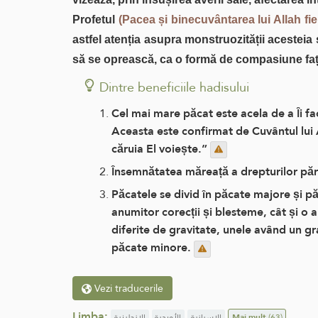
Profetul
(Pacea și binecuvântarea lui Allah fi
astfel atenția asupra monstruozității acesteia
să se oprească, ca o formă de compasiune față
Dintre beneficiile hadisului
Cel mai mare păcat este acela de a Îi fac
Aceasta este confirmat de Cuvântul lui Al
căruia El voiește.”
Însemnătatea măreață a drepturilor părin
Păcatele se divid în păcate majore și 
anumitor corecții și blesteme, cât și o 
diferite de gravitate, unele având un gr
păcate minore.
Vezi traducerile
Limba:
الإنجليزية
الأوردية
الإسبانية
Mai mult
(63)