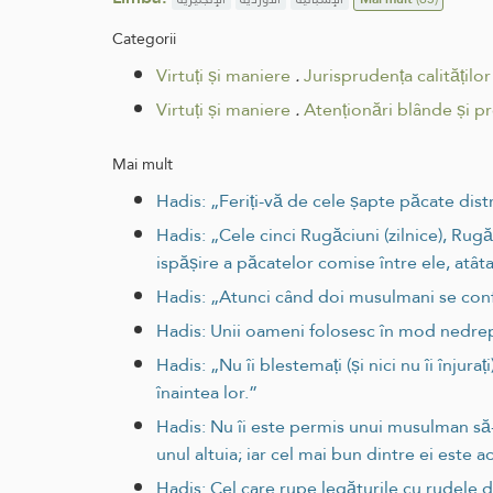
Categorii
Virtuți și maniere
.
Jurisprudența calitățilo
Virtuți și maniere
.
Atenționări blânde și pr
Mai mult
Hadis: „Feriți-vă de cele șapte păcate dist
Hadis: „Cele cinci Rugăciuni (zilnice), R
ispășire a păcatelor comise între ele, atât
Hadis: „Atunci când doi musulmani se confrunt
Hadis: Unii oameni folosesc în mod nedrept c
Hadis: „Nu îi blestemați (și nici nu îi înjur
înaintea lor.”
Hadis: Nu îi este permis unui musulman să-
unul altuia; iar cel mai bun dintre ei este ac
Hadis: Cel care rupe legăturile cu rudele d