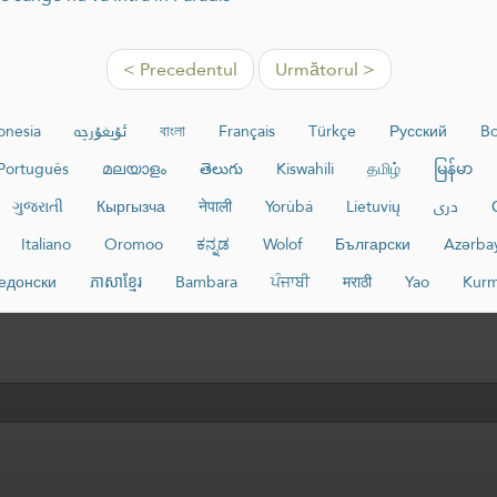
< Precedentul
Următorul >
onesia
ئۇيغۇرچە
বাংলা
Français
Türkçe
Русский
Bo
Português
മലയാളം
తెలుగు
Kiswahili
தமிழ்
မြန်မာ
ગુજરાતી
Кыргызча
नेपाली
Yorùbá
Lietuvių
دری
Italiano
Oromoo
ಕನ್ನಡ
Wolof
Български
Azərba
едонски
ភាសាខ្មែរ
Bambara
ਪੰਜਾਬੀ
मराठी
Yao
Kurm