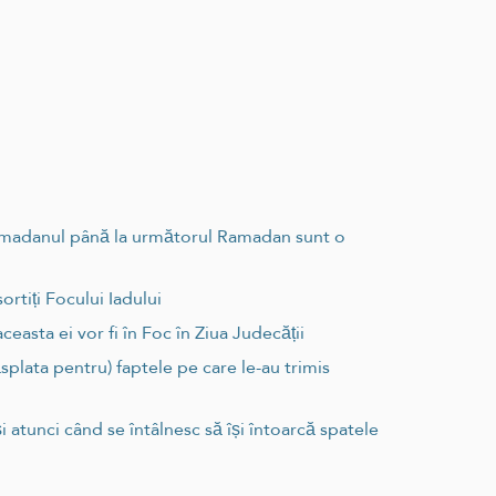
 Ramadanul până la următorul Ramadan sunt o
ortiți Focului Iadului
ceasta ei vor fi în Foc în Ziua Judecății
răsplata pentru) faptele pe care le-au trimis
 atunci când se întâlnesc să își întoarcă spatele