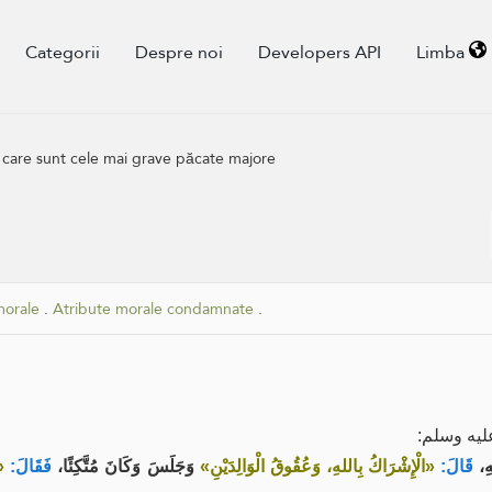
Categorii
Despre noi
Developers API
Limba
 care sunt cele mai grave păcate majore
morale
.
Atribute morale condamnate
.
عليه وسلم
هِ
قَالَ:
«الْإِشْرَاكُ بِاللهِ، وَعُقُوقُ الْوَالِدَيْنِ»
وَجَلَسَ وَكَانَ مُتَّكِئًا،
فَقَالَ:
»