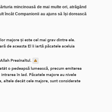
mărturia mincinoasă de mai multe ori, atrăgând
mult încât Companionii au ajuns să își dorească
elor majore și este cel mai grav dintre ele.
ară de aceasta El îi iartă păcatele aceluia
Allah Preaînaltul.
tă atât o pedeapsă lumească, precum emiterea
 intrarea în Iad. Păcatele majore au nivele
e, altele decât cele majore, sunt considerate