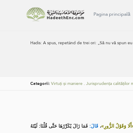
Pagina principală
Hadis:
A spus, repetând de trei ori: „Să nu vă spun eu
Categorii:
Virtuți și maniere
.
Jurisprudența calităților 
فَمَا زَالَ يُكَرِّرُهَا حَتَّى قُلْنَا: لَيْتَهُ
قَالَ:
،
«أَلَا وَقَوْلُ الزُّورِ