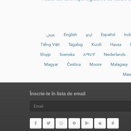
عربي
English
اردو
Español
Ind
Tiếng Việt
Tagalog
Kurdî
Hausa
Shqip
Svenska
አማርኛ
Nederlands
Magyar
Čeština
Moore
Malagasy
Мак
Înscrie-te în lista de email