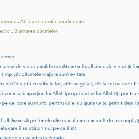
r morale
.
Atribute morale condamnate
edici
.
Blamarea păcatelor
ructive!
ugăciunea de vineri până la următoarea Rugăciune de vineri și
a timp cât păcatele majore sunt evitate
ă în luptă cu săbiile lor, atât ucigașul, cât și cel ucis vor fi s
eea ce îi aparține lui Allah (proprietatea lui Allah) și pentru a
ați) pe cei care au murit, pentru că ei au ajuns (și au primit deja 
l părăsească pe fratele său musulman mai mult de trei nopți, și
ela care îl salută primul pe celălalt
e sânge nu va intra în Paradis