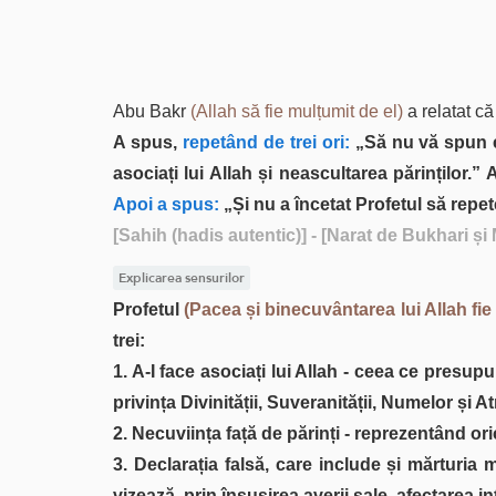
Abu Bakr
(Allah să fie mulțumit de el)
a relatat că
A spus,
repetând de trei ori:
„Să nu vă spun e
asociați lui Allah și neascultarea părinților.” 
Apoi a spus:
„Și nu a încetat Profetul să repe
[Sahih (hadis autentic)]
- [Narat de Bukhari și
Explicarea sensurilor
Profetul
(Pacea și binecuvântarea lui Allah fie
trei:
1. A-I face asociați lui Allah - ceea ce presup
privința Divinității, Suveranității, Numelor și At
2. Necuviința față de părinți - reprezentând ori
3. Declarația falsă, care include și mărturia
vizează, prin însușirea averii sale, afectarea in