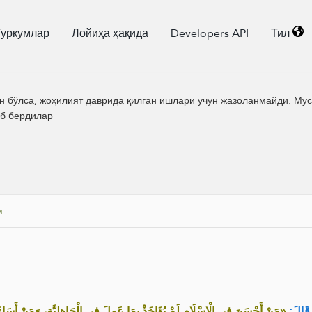
Туркумлар
Лойиҳа ҳақида
Developers API
Тил
 бўлса, жоҳилият даврида қилган ишлари учун жазоланмайди. Мусу
об бердилар
м
.
قَالَ
مَنْ أَحْسَنَ فِي الْإِسْلَامِ لَمْ يُؤَاخَذْ بِمَا عَمِلَ فِي الْجَاهِلِيَّةِ، وَمَنْ أَسَاءَ ف»