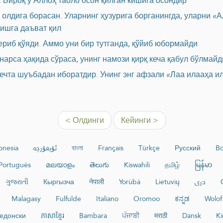
. Бироқ у Аллоҳ таоло осон қилган кишига осондир
г олдига борасан. Уларнинг ҳузурига борганингда, уларни 
ришга даъват қил
ериб қўяди. Аммо уни бир тутганда, қўйиб юбормайди
нарса ҳақида сўраса, унинг намози қирқ кеча қабул бўлмайд
чта шуъбадан иборатдир. Унинг энг афзали «Лаа илааҳа ил
< Олдинги
Кейинги >
onesia
ئۇيغۇرچە
বাংলা
Français
Türkçe
Русский
Bo
Português
മലയാളം
తెలుగు
Kiswahili
தமிழ்
မြန်မာ
ગુજરાતી
Кыргызча
नेपाली
Yorùbá
Lietuvių
دری
Malagasy
Fulfulde
Italiano
Oromoo
ಕನ್ನಡ
Wolof
едонски
ភាសាខ្មែរ
Bambara
ਪੰਜਾਬੀ
मराठी
Dansk
Ki