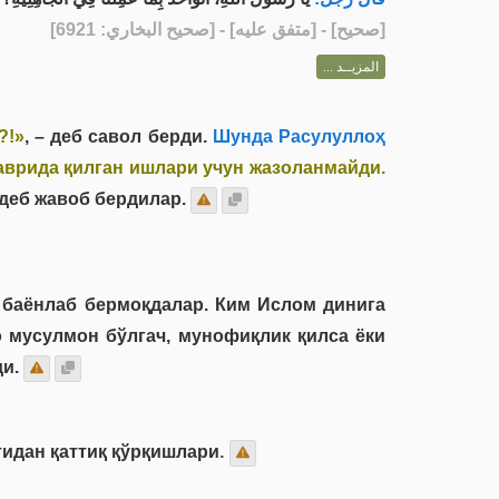
] - [متفق عليه] - [صحيح البخاري: 6921]
صحيح
[
المزيــد ...
?!»
, – деб савол берди.
Шунда Расулуллоҳ
аврида қилган ишлари учун жазоланмайди.
– деб жавоб бердилар.
 баёнлаб бермоқдалар. Ким Ислом динига
о мусулмон бўлгач, мунофиқлик қилса ёки
и.
тидан қаттиқ қўрқишлари.