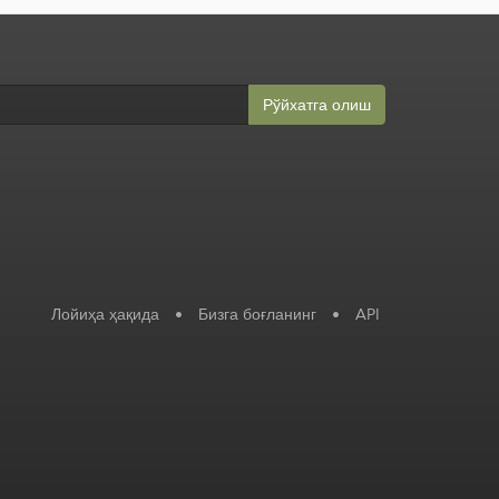
Рўйхатга олиш
Лойиҳа ҳақида
•
Бизга боғланинг
•
API