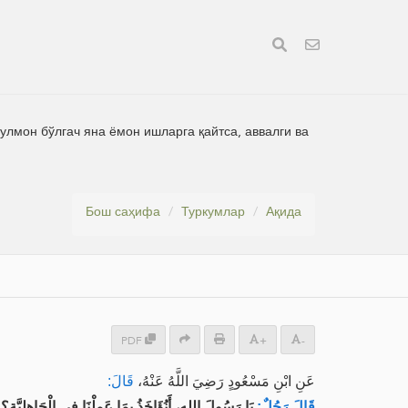
лмон бўлгач яна ёмон ишларга қайтса, аввалги ва
Бош саҳифа
Туркумлар
Ақида
PDF
+
-
عَنِ ابْنِ مَسْعُودٍ رَضِيَ اللَّهُ عَنْهُ،
قَالَ:
قَالَ رَجُلٌ:
يَا رَسُولَ اللهِ، أَنُؤَاخَذُ بِمَا عَمِلْنَا فِي الْجَاهِلِيَّةِ؟
: