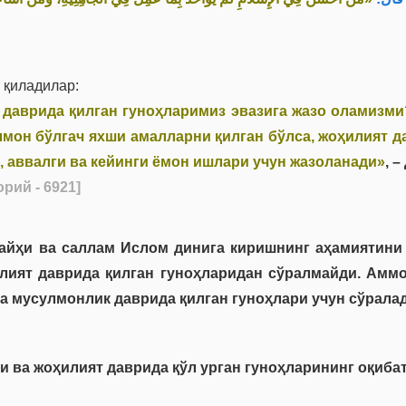
 қиладилар:
 даврида қилган гуноҳларимиз эвазига жазо оламизми
мон бўлгач яхши амалларни қилган бўлса, жоҳилият д
, аввалги ва кейинги ёмон ишлари учун жазоланади»
, 
рий - 6921]
йҳи ва саллам Ислом динига киришнинг аҳамиятини
илият даврида қилган гуноҳларидан сўралмайди. Амм
а мусулмонлик даврида қилган гуноҳлари учун сўралад
 ва жоҳилият даврида қўл урган гуноҳларининг оқиба