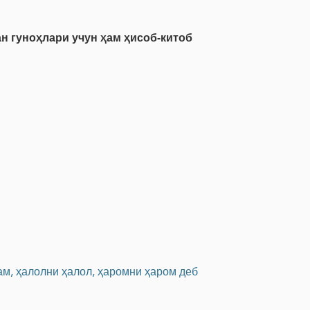
н гуноҳлари учун ҳам ҳисоб-китоб
сам, ҳалолни ҳалол, ҳаромни ҳаром деб