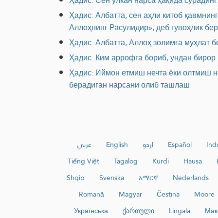
Ҳадис: Сен улкан нарса ҳақида сўрадинг
Ҳадис: Албатта, сен аҳли китоб қавмнин
Аллоҳнинг Расулидир», деб гувоҳлик бе
Ҳадис: Албатта, Аллоҳ золимга муҳлат б
Ҳадис: Ким аррофга бориб, ундан бирор 
Ҳадис: Иймон етмиш нечта ёки олтмиш не
берадиган нарсани олиб ташлаш
عربي
English
اردو
Español
Ind
Tiếng Việt
Tagalog
Kurdî
Hausa
Shqip
Svenska
አማርኛ
Nederlands
Română
Magyar
Čeština
Moore
Українська
ქართული
Lingala
Мак