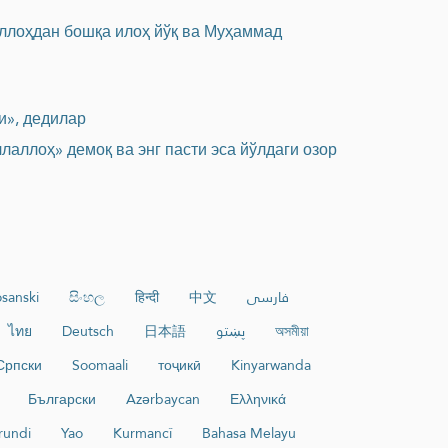
«Аллоҳдан бошқа илоҳ йўқ ва Муҳаммад
и», дедилар
лаллоҳ» демоқ ва энг пасти эса йўлдаги озор
sanski
සිංහල
हिन्दी
中文
فارسی
ไทย
Deutsch
日本語
پښتو
অসমীয়া
Српски
Soomaali
тоҷикӣ
Kinyarwanda
Български
Azərbaycan
Ελληνικά
rundi
Yao
Kurmancî
Bahasa Melayu