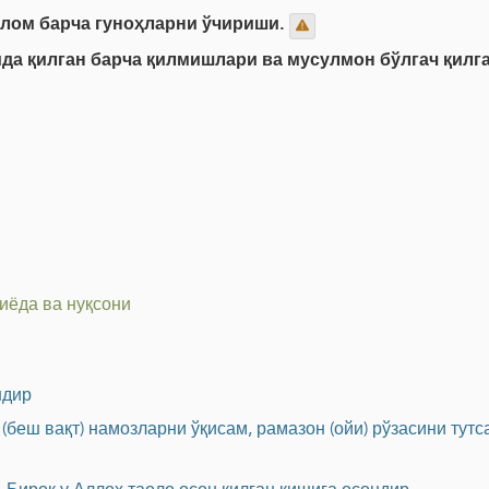
слом барча гуноҳларни ўчириши.
да қилган барча қилмишлари ва мусулмон бўлгач қилга
иёда ва нуқсони
ндир
 (беш вақт) намозларни ўқисам, рамазон (ойи) рўзасини тут