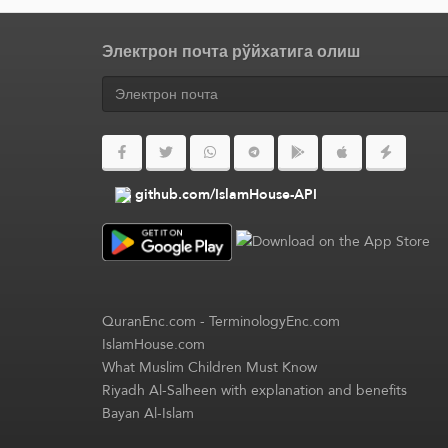
Электрон почта рўйхатига олиш
github.com/IslamHouse-API
QuranEnc.com
-
TerminologyEnc.com
IslamHouse.com
What Muslim Children Must Know
Riyadh Al-Salheen with explanation and benefits
Bayan Al-Islam