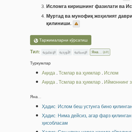
Исломга киришнинг фазилати ва И
Муртад ва мунофиқ жоҳилият даври
қилиниши.
Таржималарни кўрсатиш
Тил:
الإنجليزية
الأوردية
الإسبانية
Яна...
(69)
Туркумлар
Ақида
.
Тсмлар ва ҳукмлар
.
Ислом
Ақида
.
Тсмлар ва ҳукмлар
.
Иймоннинг з
Яна...
Ҳадис: Ислом беш устунга бино қилинга
Ҳадис: Нима дейсиз, агар фарз қилинган
ҳисобласам