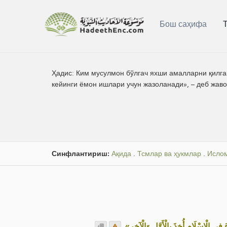
Бош саҳифа
Ҳадис:
Ким мусулмон бўлгач яхши амалларни қилган
кейинги ёмон ишлари учун жазоланади», – деб жав
Синфлантириш:
Ақида
.
Тсмлар ва ҳукмлар
.
Исло
.
«ِي الْإِسْلَامِ أُخِذَ بِالْأَوَّلِ وَالْآخِرِ