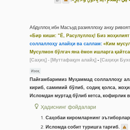
Абдуллоҳ ибн Масъуд разияллоҳу анҳу ривоят
«Бир киши: "Ё, Расулуллоҳ! Биз жоҳилият
соллаллоҳу алайҳи ва саллам:
«Ким мусул
Мусулмон бўлгач яна ёмон ишларга қайтса
[Саҳиҳ]
- [Муттафақун алайҳ]
-
[Саҳиҳи Бухо
Изоҳ
Пайғамбаримиз Муҳаммад соллаллоҳу ала
кириб, самимий бўлиб, содиқ қолса, жоҳ
Исломдан муртад бўлиб кетса, кофирлик в
Ҳадиснинг фойдалари
Саҳобаи киромларнинг эътиборлари
Исломда собит туришга тарғиб.