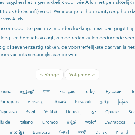
 gevraagd en het is gemakkelijk voor wie Allah het gemakkelijk
t Boek (de Schrift) volgt. Wanneer je bij hen komt, roep hen 
 van Allah
toe om door te gaan in zijn onderdrukking, maar dan grijpt Hi
leegt en hem iets vraagt, zijn gebeden zullen gedurende vee
g of zevenenzestig takken, de voortreffelijkste daarvan is het z
deren van iets schadelijks van de weg
< Vorige
Volgende >
onesia
ئۇيغۇرچە
বাংলা
Français
Türkçe
Русский
Bo
Português
മലയാളം
తెలుగు
Kiswahili
தமிழ்
မြန်မာ
Кыргызча
नेपाली
Yorùbá
Lietuvių
دری
Српски
Soo
lfulde
Italiano
Oromoo
ಕನ್ನಡ
Wolof
Български
и
ភាសាខ្មែរ
Bambara
ਪੰਜਾਬੀ
मराठी
Dansk
Kirundi