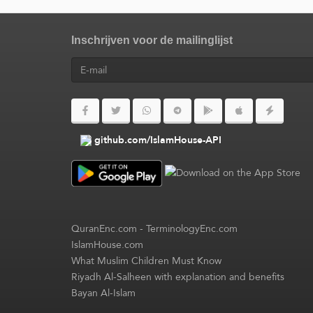
Inschrijven voor de mailinglijst
github.com/IslamHouse-API
QuranEnc.com
-
TerminologyEnc.com
IslamHouse.com
What Muslim Children Must Know
Riyadh Al-Salheen with explanation and benefits
Bayan Al-Islam