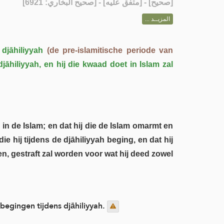
] - [متفق عليه] - [صحيح البخاري: 6921]
صحيح
[
المزيــد ...
 djāhiliyyah
(de pre-islamitische periode van
djāhiliyyah, en hij die kwaad doet in Islam zal
in de Islam; en dat hij die de Islam omarmt en
 hij tijdens de djāhiliyyah beging, en dat hij
en, gestraft zal worden voor wat hij deed zowel
begingen tijdens djāhiliyyah.