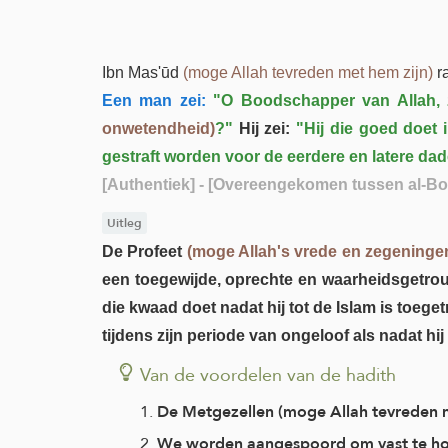
Ibn Mas'ūd
(moge Allah tevreden met hem zijn)
r
Een man zei:
"O Boodschapper van Allah, z
onwetendheid)
?"
Hij zei:
"Hij die goed doet i
gestraft worden voor de eerdere en latere dad
[Authentiek]
- [Overeengekomen tussen al-Bo
Uitleg
De Profeet
(moge Allah's vrede en zegeninge
een toegewijde, oprechte en waarheidsgetrouwe
die kwaad doet nadat hij tot de Islam is toege
tijdens zijn periode van ongeloof als nadat hij
Van de voordelen van de hadith
De Metgezellen (moge Allah tevreden me
We worden aangespoord om vast te ho