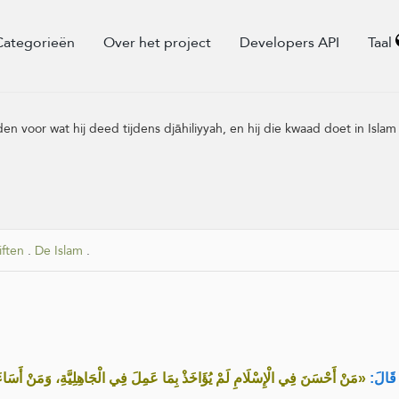
Categorieën
Over het project
Developers API
Taal
rden voor wat hij deed tijdens djāhiliyyah, en hij die kwaad doet in Isl
ften
.
De Islam
.
قَالَ
مَنْ أَحْسَنَ فِي الْإِسْلَامِ لَمْ يُؤَاخَذْ بِمَا عَمِلَ فِي الْجَاهِلِيَّةِ، وَمَنْ أَسَاءَ ف»