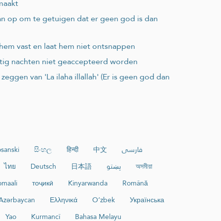
 maakt
dan op om te getuigen dat er geen god is dan
j hem vast en laat hem niet ontsnappen
rtig nachten niet geaccepteerd worden
eggen van 'La ilaha illallah' (Er is geen god dan
sanski
සිංහල
हिन्दी
中文
فارسی
ไทย
Deutsch
日本語
پښتو
অসমীয়া
maali
тоҷикӣ
Kinyarwanda
Română
Azərbaycan
Ελληνικά
O‘zbek
Українська
Yao
Kurmancî
Bahasa Melayu