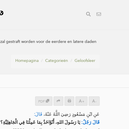
am zal gestraft worden voor de eerdere en latere daden
Homepagina
Categorieën
Geloofsleer
PDF
+
-
عَنِ ابْنِ مَسْعُودٍ رَضِيَ اللَّهُ عَنْهُ،
قَالَ:
قَالَ رَجُلٌ:
يَا رَسُولَ اللهِ، أَنُؤَاخَذُ بِمَا عَمِلْنَا فِي الْجَاهِلِيَّةِ؟
: