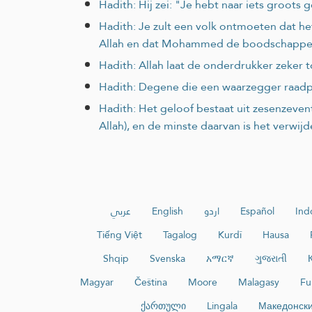
Hadith: Hij zei: "Je hebt naar iets groots
Hadith: Je zult een volk ontmoeten dat he
Allah en dat Mohammed de boodschapper
Hadith: Allah laat de onderdrukker zeker 
Hadith: Degene die een waarzegger raadp
Hadith: Het geloof bestaat uit zesenzeventi
Allah), en de minste daarvan is het verwij
عربي
English
اردو
Español
Ind
Tiếng Việt
Tagalog
Kurdî
Hausa
Shqip
Svenska
አማርኛ
ગુજરાતી
Magyar
Čeština
Moore
Malagasy
Fu
ქართული
Lingala
Македонск