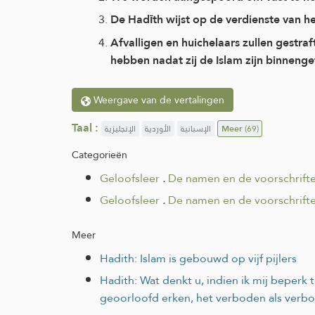
De Hadīth wijst op de verdienste van h
Afvalligen en huichelaars zullen gestra
hebben nadat zij de Islam zijn binneng
Weergave van de vertalingen
Taal :
الإنجليزية
الأوردية
الإسبانية
Meer
(69)
Categorieën
Geloofsleer
.
De namen en de voorschrift
Geloofsleer
.
De namen en de voorschrift
Meer
Hadith: Islam is gebouwd op vijf pijlers
Hadith: Wat denkt u, indien ik mij beperk
geoorloofd erken, het verboden als ver