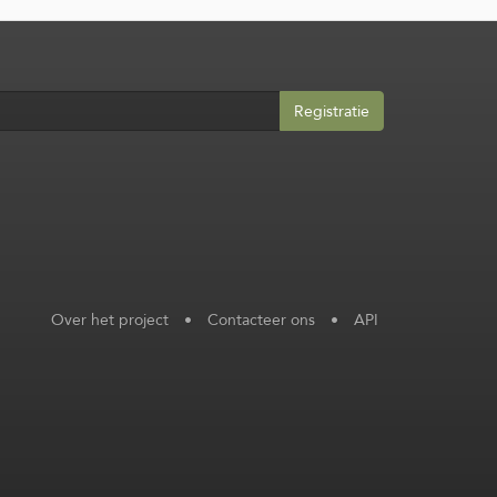
Registratie
Over het project
•
Contacteer ons
•
API