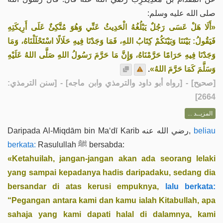
صلى الله عليه وسلم:
«أَلَا هَلْ عَسَى رَجُلٌ يَبْلُغُهُ الْحَدِيثُ عَنِّي وَهُوَ مُتَّكِئٌ عَلَى أَرِيكَتِهِ
فَيَقُولُ: بَيْنَنَا وَبَيْنَكُمْ كِتَابُ اللهِ، فَمَا وَجَدْنَا فِيهِ حَلَالًا اسْتَحْلَلْنَاهُ، وَمَا
وَجَدْنَا فِيهِ حَرَامًا حَرَّمْنَاهُ، وَإِنَّ مَا حَرَّمَ رَسُولُ اللهِ صَلَّى اللهُ عَلَيْهِ
.
وَسَلَّمَ كَمَا حَرَّمَ اللهُ»
] - [رواه أبو داود والترمذي وابن ماجه] - [سنن الترمذي:
صحيح
[
2664]
المزيــد ...
Daripada Al-Miqdām bin Ma‘dī Karib رضي الله عنه,
beliau
berkata:
Rasulullah ﷺ bersabda:
«Ketahuilah, jangan-jangan akan ada seorang lelaki
yang sampai kepadanya hadis daripadaku, sedang dia
bersandar di atas kerusi empuknya,
lalu berkata:
“Pegangan antara kami dan kamu ialah Kitabullah, apa
sahaja yang kami dapati halal di dalamnya, kami