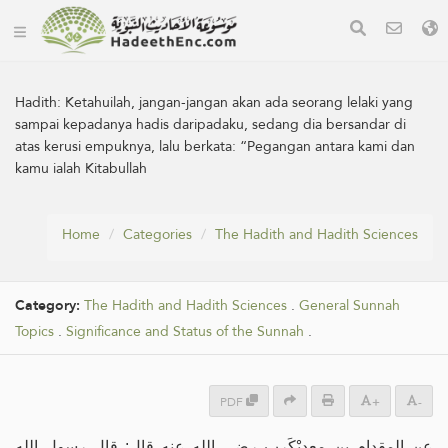
Hadith:
Ketahuilah, jangan-jangan akan ada seorang lelaki yang
sampai kepadanya hadis daripadaku, sedang dia bersandar di
atas kerusi empuknya, lalu berkata: “Pegangan antara kami dan
kamu ialah Kitabullah
Home
Categories
The Hadith and Hadith Sciences
Category:
The Hadith and Hadith Sciences
.
General Sunnah
Topics
.
Significance and Status of the Sunnah
.
PDF
+
-
عن المقدام بن معدِيْكَرِب رضي الله عنه قال: قال رسول الله