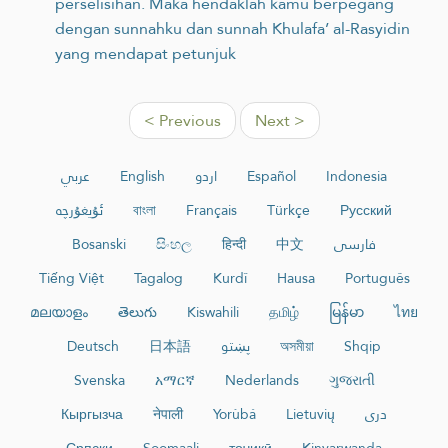
perselisihan. Maka hendaklah kamu berpegang
dengan sunnahku dan sunnah Khulafa’ al-Rasyidin
yang mendapat petunjuk
< Previous
Next >
عربي
English
اردو
Español
Indonesia
ئۇيغۇرچە
বাংলা
Français
Türkçe
Русский
Bosanski
සිංහල
हिन्दी
中文
فارسی
Tiếng Việt
Tagalog
Kurdî
Hausa
Português
മലയാളം
తెలుగు
Kiswahili
தமிழ்
မြန်မာ
ไทย
Deutsch
日本語
پښتو
অসমীয়া
Shqip
Svenska
አማርኛ
Nederlands
ગુજરાતી
Кыргызча
नेपाली
Yorùbá
Lietuvių
دری
Српски
Soomaali
тоҷикӣ
Kinyarwanda