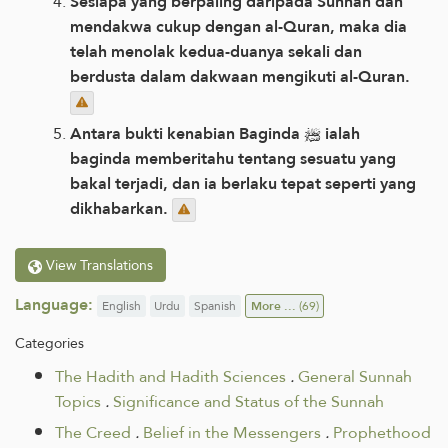
Sesiapa yang berpaling daripada Sunnah dan
mendakwa cukup dengan al-Quran, maka dia
telah menolak kedua-duanya sekali dan
berdusta dalam dakwaan mengikuti al-Quran.
Antara bukti kenabian Baginda ﷺ ialah
baginda memberitahu tentang sesuatu yang
bakal terjadi, dan ia berlaku tepat seperti yang
dikhabarkan.
View Translations
Language:
English
Urdu
Spanish
More ...
(69)
Categories
The Hadith and Hadith Sciences
.
General Sunnah
Topics
.
Significance and Status of the Sunnah
The Creed
.
Belief in the Messengers
.
Prophethood