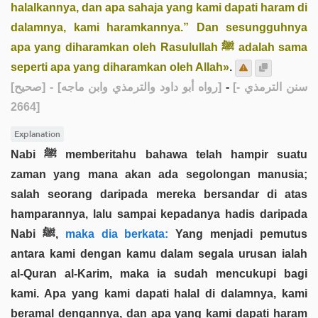
halalkannya, dan apa sahaja yang kami dapati haram di
dalamnya, kami haramkannya.” Dan sesungguhnya
apa yang diharamkan oleh Rasulullah ﷺ adalah sama
seperti apa yang diharamkan oleh Allah»
.
[صحيح]
- [رواه أبو داود والترمذي وابن ماجه]
-
[سنن الترمذي -
2664]
Explanation
Nabi ﷺ memberitahu bahawa telah hampir suatu
zaman yang mana akan ada segolongan manusia;
salah seorang daripada mereka bersandar di atas
hamparannya, lalu sampai kepadanya hadis daripada
Nabi ﷺ,
maka dia berkata:
Yang menjadi pemutus
antara kami dengan kamu dalam segala urusan ialah
al-Quran al-Karim, maka ia sudah mencukupi bagi
kami. Apa yang kami dapati halal di dalamnya, kami
beramal dengannya, dan apa yang kami dapati haram