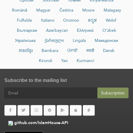
Română
Magyar
Čeština
Moore
Malagasy
Fulfulde
Italiano
Oromoo
ಕನ್ನಡ
Wolof
Български
Azərbaycan
Ελληνικά
O‘zbek
Українська
ქართული
Lingala
Македонски
ភាសាខ្មែរ
Bambara
ਪੰਜਾਬੀ
मराठी
Dansk
Kirundi
Yao
Kurmancî
Subscribe to the mailing list
Subscription
github.com/IslamHouse-API