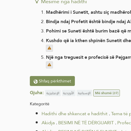
Mësime nga hadithi
Madhërimi i Sunetit, ashtu siç madhëroh
Bindja ndaj Profetit është bindje ndaj A
Pohimi se Suneti është burim bazë që m
Kushdo që ia kthen shpinën Sunetit dhe
Shfaq përkthimet
Gjuha:
الإنجليزية
الأوردية
الإسبانية
Më shumë
(69)
Kategoritë
Hadithi dhe shkencat e hadithit
.
Tema të 
Akidja
.
BESIMI NË TË DËRGUARIT
.
Profec