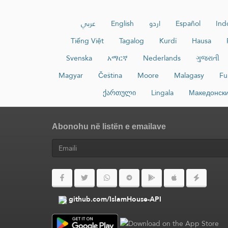
عربي
English
اردو
Español
Ind
Tiếng Việt
Tagalog
Kurdî
Hausa
Svenska
አማርኛ
Nederlands
ગુજરાતી
Magyar
Čeština
Moore
Malagasy
Fu
ქართული
Lingala
Македонск
Abonohu në listën e emailave
github.com/IslamHouse-API