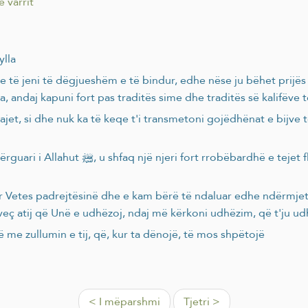
e varrit
ylla
dhe të jeni të dëgjueshëm e të bindur, edhe nëse ju bëhet prijë
, andaj kapuni fort pas traditës sime dhe traditës së kalifëve 
jet, si dhe nuk ka të keqe t'i transmetoni gojëdhënat e bijve të 
i, tek i cili nuk vëreheshin shenja udhëtimi.
r Vetes padrejtësinë dhe e kam bërë të ndaluar edhe ndërmjet ju
ërveç atij që Unë e udhëzoj, ndaj më kërkoni udhëzim, që t'ju u
ë me zullumin e tij, që, kur ta dënojë, të mos shpëtojë
< I mëparshmi
Tjetri >