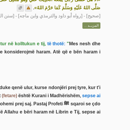
.
صَلَّى اللهُ عَلَيْهِ وَسَلَّمَ كَمَا حَرَّمَ اللهُ»
رواه أبو داود والترمذي وابن ماجه] - [سنن الترمذي: 4]
صحيح
[
المزيــد ...
ur në kolltukun e tij,
të thotë:
"
Mes nesh dhe
am, e konsiderojmë haram. Atë që e bën haram i
t
(fetare)
është Kurani i Madhërishëm,
sepse ai
aj. Pastaj Profeti ﷺ sqaroi se çdo
që Allahu e bëri haram në Librin e Tij, sepse ai