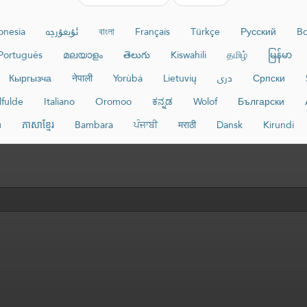
onesia
ئۇيغۇرچە
বাংলা
Français
Türkçe
Русский
Bo
Português
മലയാളം
తెలుగు
Kiswahili
தமிழ்
မြန်မာ
Кыргызча
नेपाली
Yorùbá
Lietuvių
دری
Српски
lfulde
Italiano
Oromoo
ಕನ್ನಡ
Wolof
Български
и
ភាសាខ្មែរ
Bambara
ਪੰਜਾਬੀ
मराठी
Dansk
Kirundi