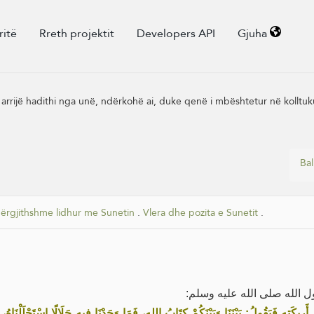
ritë
Rreth projektit
Developers API
Gjuha
arrijë hadithi nga unë, ndërkohë ai, duke qenë i mbështetur në kolltukun
Bal
ërgjithshme lidhur me Sunetin
.
Vlera dhe pozita e Sunetit
.
ول الله صلى الله عليه وسلم
كَتِهِ فَيَقُولُ: بَيْنَنَا وَبَيْنَكُمْ كِتَابُ اللهِ، فَمَا وَجَدْنَا فِيهِ حَلَالًا اسْتَحْلَلْنَاهُ،