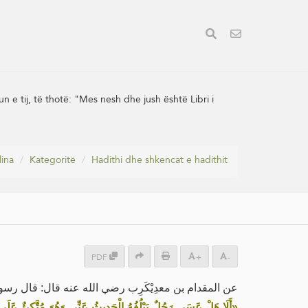
 e tij, të thotë: "Mes nesh dhe jush është Libri i
lina
Kategoritë
Hadithi dhe shkencat e hadithit
PDF
+
-
عن المقدام بن معدِيْكَرِب رضي الله عنه قال: قال رس:
أَلَا هَلْ عَسَى رَجُلٌ يَبْلُغُهُ الْحَدِيثُ عَنِّي وَهُوَ مُتَّكِئٌ عَلَى أَرِي