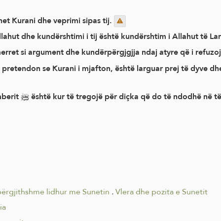
et Kurani dhe veprimi sipas tij.
llahut dhe kundërshtimi i tij është kundërshtim i Allahut të La
erret si argument dhe kundërpërgjgjja ndaj atyre që i refuzo
 pretendon se Kurani i mjafton, është larguar prej të dyve d
Një nga treguesit e profecisë së Pejgamberit ﷺ është kur të tregojë për diçka
përgjithshme lidhur me Sunetin
.
Vlera dhe pozita e Sunetit
ia