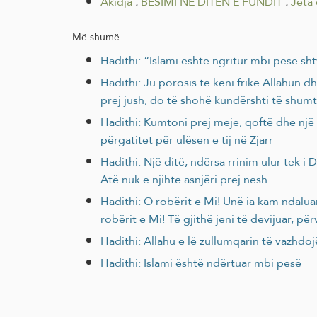
Akidja
.
BESIMI NË DITËN E FUNDIT
.
Jeta 
Më shumë
Hadithi: “Islami është ngritur mbi pesë sht
Hadithi: Ju porosis të keni frikë Allahun 
prej jush, do të shohë kundërshti të shumta
Hadithi: Kumtoni prej meje, qoftë dhe një a
përgatitet për ulësen e tij në Zjarr
Hadithi: Një ditë, ndërsa rrinim ulur tek i Dërguari i Allahut ﷺ, u shfaq një njeri fort rrobëbardhë e tejet flokëz
Atë nuk e njihte asnjëri prej nesh.
Hadithi: O robërit e Mi! Unë ia kam ndalua
robërit e Mi! Të gjithë jeni të devijuar, p
Hadithi: Allahu e lë zullumqarin të vazhdoj
Hadithi: Islami është ndërtuar mbi pesë