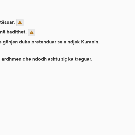
rtësuar.
jnë hadithet.
he gënjen duke pretenduar se e ndjek Kuranin.
 që do të ndodhë në të ardhmen dhe ndodh ashtu siç ka treguar.