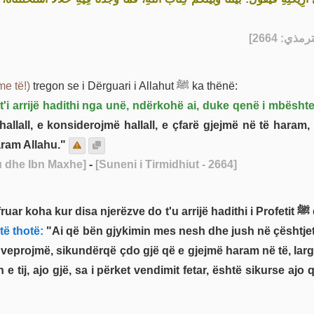
] - [266
me të!)
tregon se i Dërguari i Allahut ﷺ ka thënë:
i arrijë hadithi nga unë, ndërkohë ai, duke qenë i mbështet
ë hallall, e konsiderojmë hallall, e çfarë gjejmë në të har
ënte haram Allahu."
u dhe Ibn Maxhe]
-
[Suneni i Tirmidhiut - 2664]
të thotë:
"Ai që bën gjykimin mes nesh dhe jush në çështje
projmë, sikundërqë çdo gjë që e gjejmë haram në të, largohemi prej s
e tij, ajo gjë, sa i përket vendimit fetar, është sikurse ajo 