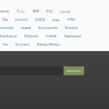
sanski
සිංහල
हिन्दी
中文
فارسی
ไทย
Deutsch
日本語
پښتو
অসমীয়া
Soomaali
тоҷикӣ
Kinyarwanda
Română
Azərbaycan
Ελληνικά
O‘zbek
Українська
Yao
Kurmancî
Bahasa Melayu
Abonohu