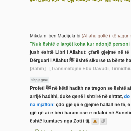
Mikdam ibën Madijekribi
(Allahu qoftë i kënaqur 
"Nuk është e largët koha kur ndonjë personi t'
jush është Libri i Allahut: çfarë gjejmë në t
Dërguari i Allahut ﷺ është sikurse ta b
[Sahih]
- [Transmetojnë Ebu Davudi, Tirmidhi
Shpjegimi
Profeti ﷺ në këtë hadith na tregon se është afruar koha kur disa njerëzve do t'u arrijë hadithi i Profetit ﷺ duke qenë ulur, kurse ndonjëri prej tyre, kur t'i
arrijë hadithi, duke qenë i shtrirë në shtrat,
do 
na mjafton:
çdo gjë që e gjejmë hallall në të, e ve
gjë që ai e bëri haram ose e ndaloi në Sunetin 
është kumtues nga Zoti i tij.