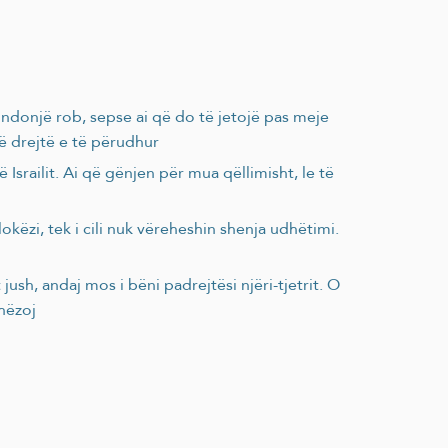
s ndonjë rob, sepse ai që do të jetojë pas meje
të drejtë e të përudhur
Israilit. Ai që gënjen për mua qëllimisht, le të
sh, andaj mos i bëni padrejtësi njëri-tjetrit. O
dhëzoj