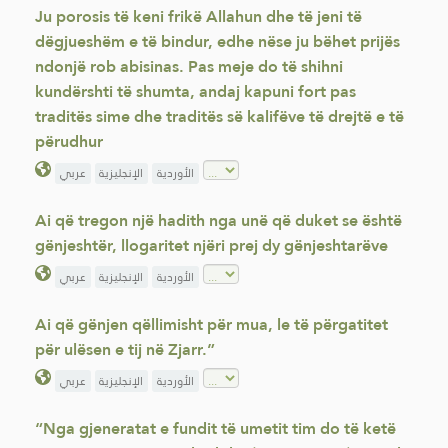
Ju porosis të keni frikë Allahun dhe të jeni të
dëgjueshëm e të bindur, edhe nëse ju bëhet prijës
ndonjë rob abisinas. Pas meje do të shihni
kundërshti të shumta, andaj kapuni fort pas
traditës sime dhe traditës së kalifëve të drejtë e të
përudhur
الأوردية
الإنجليزية
عربي
Ai që tregon një hadith nga unë që duket se është
gënjeshtër, llogaritet njëri prej dy gënjeshtarëve
الأوردية
الإنجليزية
عربي
Ai që gënjen qëllimisht për mua, le të përgatitet
për ulësen e tij në Zjarr.”
الأوردية
الإنجليزية
عربي
“Nga gjeneratat e fundit të umetit tim do të ketë