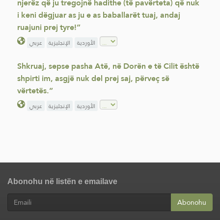
njerëz që ju tregojnë hadithe (të pavërteta) që nuk
i keni dëgjuar as ju e as baballarët tuaj, andaj
ruajuni prej tyre!”
الأوردية
الإنجليزية
عربي
Shkruaj, sepse pasha Atë, në Dorën e të Cilit është
shpirti im, asgjë nuk del prej saj, përveç së
vërtetës.”
الأوردية
الإنجليزية
عربي
Abonohu në listën e emailave
Abonohu