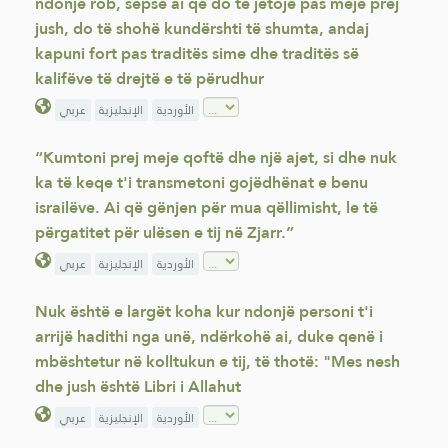
ndonjë rob, sepse ai që do të jetojë pas meje prej
jush, do të shohë kundërshti të shumta, andaj
kapuni fort pas traditës sime dhe traditës së
kalifëve të drejtë e të përudhur
الأوردية
الإنجليزية
عربي
“Kumtoni prej meje qoftë dhe një ajet, si dhe nuk
ka të keqe t'i transmetoni gojëdhënat e benu
israilëve. Ai që gënjen për mua qëllimisht, le të
përgatitet për ulësen e tij në Zjarr.”
الأوردية
الإنجليزية
عربي
Nuk është e largët koha kur ndonjë personi t'i
arrijë hadithi nga unë, ndërkohë ai, duke qenë i
mbështetur në kolltukun e tij, të thotë: "Mes nesh
dhe jush është Libri i Allahut
الأوردية
الإنجليزية
عربي