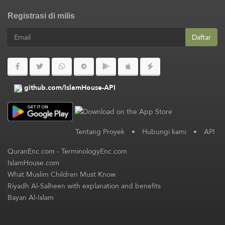
Registrasi di milis
Daftar
github.com/IslamHouse-API
Tentang Proyek
•
Hubungi kami
•
API
QuranEnc.com
-
TerminologyEnc.com
IslamHouse.com
What Muslim Children Must Know
Riyadh Al-Salheen with explanation and benefits
Bayan Al-Islam