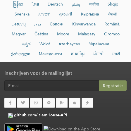
မြန်မာ
ไทย
Deutsch
پښتو
অসমীয়া
Shqip
Svenska
አማርኛ
ગુજરાતી
Кыргызча
नेपाली
Lietuvių
دری
Српски
Kinyarwanda
Română
Magyar
Čeština
Moore
Malagasy
Oromoo
ಕನ್ನಡ
Wolof
Azərbaycan
Українська
ქართული
Македонски
ភាសាខ្មែរ
ਪੰਜਾਬੀ
मराठी
Inschrijven voor de mailinglijst
Registratie
github.com/IslamHouse-API