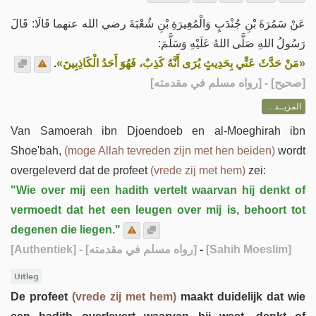
عَنْ سَمُرَةَ بْنِ جُنْدَبٍ وَالْمُغِيرَةِ بْنِ شُعْبَةَ رضي الله عنهما قَالَا: قَالَ
رَسُولُ اللهِ صَلَّى اللهُ عَلَيْهِ وَسَلَّمَ:
.
«مَنْ حَدَّثَ عَنِّي بِحَدِيثٍ يُرَى أَنَّهُ كَذِبٌ، فَهُوَ أَحَدُ الْكَاذِبِينَ»
] - [رواه مسلم في مقدمته]
صحيح
[
المزيــد ...
Van Samoerah ibn Djoendoeb en al-Moeghirah ibn
Shoe'bah,
(moge Allah tevreden zijn met hen beiden)
wordt
overgeleverd dat de profeet
(vrede zij met hem)
zei:
"Wie over mij een hadith vertelt waarvan hij denkt of
vermoedt dat het een leugen over mij is, behoort tot
degenen die liegen."
[Authentiek]
- [رواه مسلم في مقدمته]
-
[Sahih Moeslim]
Uitleg
De profeet
(vrede zij met hem)
maakt duidelijk dat wie