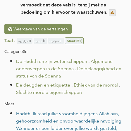
vermoedt dat deze vals is, tenzij met de
bedoeling om hiervoor te waarschuwen.
Weergave van de vertalingen
Taal :
الإنجليزية
الأوردية
الإسبانية
Meer
(51)
Categorieën
De Hadith en zijn wetenschappen
.
Algemene
onderwerpen in de Soenna
.
De belangrijkheid en
status van de Soenna
De deugden en etiquette
.
Ethiek van de moraal
.
Slechte morele eigenschappen
Meer
Hadith: Ik raad jullie vroomheid jegens Allah aan,
gehoorzaamheid en onvoorwaardelijke navolging.
Wanneer er een leider over jullie wordt gesteld,