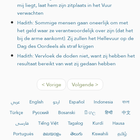
mij liegt, laat hem zijn zitplaats in het Vuur
verwachten
Hadith: Sommige mensen gaan oneerlijk om met
het geld waar ze verantwoordelijk over zijn (dat het
bij de arme aankomt). Zij zullen het Hellevuur op de
Dag des Oordeels als straf krijgen
Hadith: Vervloek de doden niet, want zij hebben het
resultaat bereikt van wat zij gedaan hebben
< Vorige
Volgende >
عربي
English
اردو
Español
Indonesia
বাংলা
Türkçe
Русский
Bosanski
සිංහල
हिन्दी
中文
فارسی
Tiếng Việt
Tagalog
Kurdî
Hausa
Português
മലയാളം
తెలుగు
Kiswahili
தமிழ்