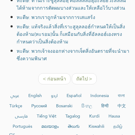
หะดีษ: ท่านเราะซูลุลลอฮฺ ศ็อลลัลลอฮุอะลัยฮิวะสัลลัม
ได้ห้ามจากการตัดผมบางส่วนและให้เหลือไว้บางส่วน
หะดีษ: พวกเราถูกห้ามจากการเสแสร้ง
หะดีษ: แท้จริงแล้วสิ่งที่เราะสูลุลลอฮ์กำหนดให้เป็นสิ่ง
ต้องห้าม(หะรอม)นั้น ก็เสมือนกับสิ่งที่อัลลอฮ์เองทรง
กำหนดว่าเป็นสิ่งต้องห้าม
หะดีษ: พวกเจ้าจงออกห่างจากเจ็ดสิ่งอันตรายที่จะนำมา
ซึ่งความพินาศ
< ก่อนหน้า
ถัดไป >
عربي
English
اردو
Español
Indonesia
বাংলা
Türkçe
Русский
Bosanski
සිංහල
हिन्दी
中文
فارسی
Tiếng Việt
Tagalog
Kurdî
Hausa
Português
മലയാളം
తెలుగు
Kiswahili
தமிழ்