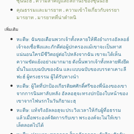
ซุนนะฮ์
.
ความสำคัญและสถานะของซุนนะฮ์
คุณธรรมและมารยาท
.
ความเข้าใจเกี่ยวกับจรรยา
มารยาท
.
มารยาทที่น่าตำหนิ
เพิ่มเติม
หะดีษ: ฉันขอเตือนพวกเจ้าทั้งหลายให้พึงยำเกรงอัลลอฮ์
เจ้าจงเชื่อฟังและภักดีต่อผู้ปกครองแม้เขาจะเป็นทาส
แน่นอนใครมีชีวิตอยู่ต่อไปหลังจากฉัน เขาจะได้เห็น
ความขัดแย้งอย่างมากมาย ดังนั้นพวกเจ้าทั้งหลายพึงยึด
มั่นในแบบฉบับของฉัน และแบบฉบับของบรรดาเคาะลี
ฟะฮ์ ผู้ทรงธรรม ผู้ได้รับทางนำ
หะดีษ: ผู้ใดที่ปกป้องเกียรติยศศักดิ์ศรีของพี่น้องของเขา
จากการนินทาลับหลัง อัลลอฮฺจะทรงปกป้องใบหน้าของ
เขาจากไฟนรกในวันกิยามะฮฺ
หะดีษ: แท้จริงอัลลอฮฺจะประวิงเวลาให้กับผู้ที่อธรรม
แล้วเมื่อพระองค์จัดการกับเขา พระองค์จะไม่ให้เขา
เล็ดลอดไปได้