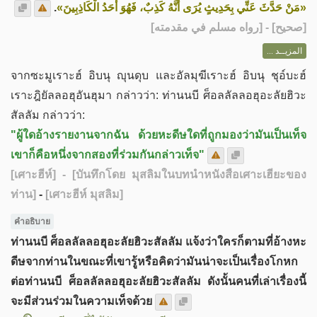
.
«مَنْ حَدَّثَ عَنِّي بِحَدِيثٍ يُرَى أَنَّهُ كَذِبٌ، فَهُوَ أَحَدُ الْكَاذِبِينَ»
] - [رواه مسلم في مقدمته]
صحيح
[
المزيــد ...
จากซะมูเราะฮ์ อิบนุ ญุนดุบ และอัลมุฆีเราะฮ์ อิบนุ ชุอ์บะฮ์
เราะฎิยัลลอฮุอันฮุมา กล่าวว่า: ท่านนบี ศ็อลลัลลอฮุอะลัยฮิวะ
สัลลัม กล่าวว่า:
"ผู้ใดอ้างรายงานจากฉัน ด้วยหะดีษใดที่ถูกมองว่ามันเป็นเท็จ
เขาก็คือหนึ่งจากสองที่ร่วมกันกล่าวเท็จ"
[เศาะฮีห์]
- [บันทึกโดย มุสลิมในบทนำหนังสือเศาะเฮียะของ
ท่าน]
-
[เศาะฮีห์ มุสลิม]
คำอธิบาย​
ท่านนบี ศ็อลลัลลอฮุอะลัยฮิวะสัลลัม แจ้งว่าใครก็ตามที่อ้างหะ
ดีษจากท่านในขณะที่เขารู้หรือคิดว่ามันน่าจะเป็นเรื่องโกหก
ต่อท่านนบี ศ็อลลัลลอฮุอะลัยฮิวะสัลลัม ดังนั้นคนที่เล่าเรื่องนี้
จะมีส่วนร่วมในความเท็จด้วย