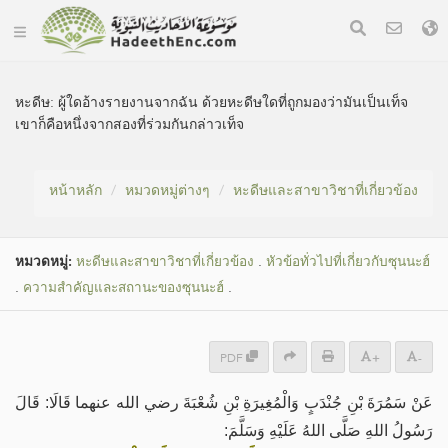
หะดีษ:
ผู้ใดอ้างรายงานจากฉัน ด้วยหะดีษใดที่ถูกมองว่ามันเป็นเท็จ
เขาก็คือหนึ่งจากสองที่ร่วมกันกล่าวเท็จ
หน้าหลัก
หมวดหมู่​ต่างๆ
หะดีษและสาขาวิชาที่เกี่ยวข้อง
หมวดหมู่​:
หะดีษและสาขาวิชาที่เกี่ยวข้อง
.
หัวข้อทั่วไปที่เกี่ยวกับซุนนะฮ์
.
ความสำคัญและสถานะของซุนนะฮ์
.
PDF
+
-
عَنْ سَمُرَةَ بْنِ جُنْدَبٍ وَالْمُغِيرَةِ بْنِ شُعْبَةَ رضي الله عنهما قَالَا: قَالَ
رَسُولُ اللهِ صَلَّى اللهُ عَلَيْهِ وَسَلَّمَ: