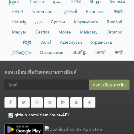
မြန်မာ
Deutsch
پښتو
অসমীয়া
Shqip
Svenska
አማርኛ
Nederlands
ગુજરાતી
Кыргызча
नेपाली
Lietuvių
دری
Српски
Kinyarwanda
Română
Magyar
Čeština
Moore
Malagasy
Oromoo
ಕನ್ನಡ
Wolof
Azərbaycan
Українська
ქართული
Македонски
ភាសាខ្មែរ
ਪੰਜਾਬੀ
मराठी
ลงทะเบียนเพื่อรับจดหมายทางอีเมล์
ลงทะเบียนสมาชิก​
github.com/IslamHouse-API