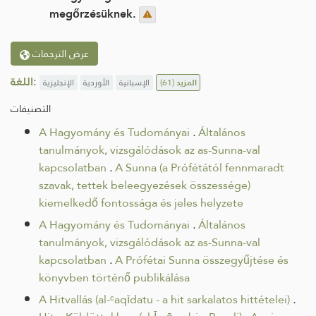
megőrzésüknek.
عرض الترجمات
اللغة:
الإنجليزية
الأوردية
الإسبانية
(61)
المزيد
التصنيفات
A Hagyomány és Tudományai
.
Általános
tanulmányok, vizsgálódások az as-Sunna-val
kapcsolatban
.
A Sunna (a Prófétától fennmaradt
szavak, tettek beleegyezések összessége)
kiemelkedő fontossága és jeles helyzete
A Hagyomány és Tudományai
.
Általános
tanulmányok, vizsgálódások az as-Sunna-val
kapcsolatban
.
A Prófétai Sunna összegyűjtése és
könyvben történő publikálása
A Hitvallás (al-ᶜaqīdatu - a hit sarkalatos hittételei)
.