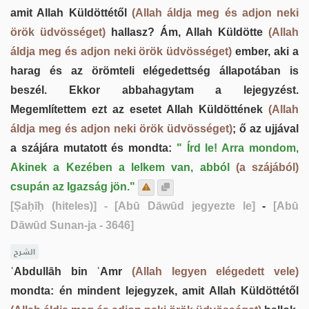
amit Allah Küldöttétől
(Allah áldja meg és adjon neki
örök üdvösséget)
hallasz? Ám, Allah Küldötte
(Allah
áldja meg és adjon neki örök üdvösséget)
ember, aki a
harag és az örömteli elégedettség állapotában is
beszél. Ekkor abbahagytam a lejegyzést.
Megemlítettem ezt az esetet Allah Küldöttének
(Allah
áldja meg és adjon neki örök üdvösséget)
; ő az ujjával
a szájára mutatott és mondta:
" Írd le! Arra mondom,
Akinek a Kezében a lelkem van, abból
(a szájából)
csupán az Igazság jön."
[Ṣaḥīḥ (hiteles)]
- [Abū Dāwūd jegyezte le]
-
[Abū
Dāwūd Sunan-ja - 3646]
الشرح
ʿAbdullāh bin ʿAmr
(Allah legyen elégedett vele)
mondta: én mindent lejegyzek, amit Allah Küldöttétől