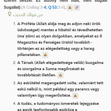
szerint beszél. Ez bizony nem más, mint sugallt
Sugallat)
[A Csillag:3-
4; Q 53:
3-4]
.
من فوائد الحديث
A Próféta (Allah áldja meg és adjon neki örök
üdvösséget) mentes a hibától és tévedhetetlen
(maʿṣūm) az olyan dolgokban, amelyeket az ő
Magasztos és Fenséges Urától továbbít -
történjen ez az elégedettség vagy a harag
pillanatában.
A Társak (Allah elégedettsége velük) buzgalma
és szorgalma a Sunna megőrzését és
továbbítását illetően.
Az eskütétel megengedett volta, valamiért tett
eskü nélkül is, mint például egy parancs vagy
valamilyen ügy megerősítése.
A tudás, a tudományos ismeretek lejegyzése
az egyik legfontosabb eszköze a