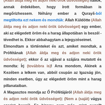
(Allah áldja meg és adjon neki örök üdvösséget)
hallok,
annak érdekében, hogy írott formában is
megőrizhessem. Néhány ember a Qurayš-
ból
megtiltotta ezt nekem és mondták:
Allah Küldötte
(Allah
áldja meg és adjon neki örök üdvösséget)
egy ember,
aki az elégedett öröm és a harag állapotában is beszél -
tévedhet is. Ekkor abbahagytam a lejegyzéseimet.
Elmondtam a történteket és azt, amiket mondtak, a
Prófétának
(Allah áldja meg és adjon neki örök
üdvösséget)
; ekkor ő az ujjával a szájára mutatott és
mondta: Írj
(továbbra is)
! Arra mondom, Akinek a
Kezében a lelkem van, abból csupán az Igazság jön,
minden esetben, úgy az elégedett öröm mint a harag
pillanataiban.
A Magasztos mondja az Ő Prófétájáról
(Allah áldja meg
és adjon neki örök üdvösséget)
:
(Nem a (saját)
vágya