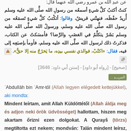
عن عبدِ الله بن عمرو رضي الله عنهما قال:
كنتُ أكتبُ كلَّ شيءٍ أسمعُه من رسولِ الله صلَّى الله عليه وسلم
أُريدُ حفْظَه، فنهتْني قريشٌ،
وقالوا:
أتكْتبُ كلَّ شيءٍ تَسمَعُه من
رسول الله صلَّى الله عليه وسلم، ورسولُ الله صلَّى الله عليه
وسلم بَشَرٌ يتكلَّمُ في الغضَبِ والرِّضا؟ فأمسَكتُ عن الكتاب،
فذكرتُ ذلك لرسول الله صلَّى الله عليه وسلم، فأومأ بإصبَعِه إلى
.
«اكتُبْ، فوالذي نفسي بيدِه، ما يَخرُجُ منه إلا حقٌّ»
فقال:
فيه،
] - [رواه أبو داود] - [سنن أبي داود: 3646]
صحيح
[
المزيــد ...
ʿAbdullāh bin ʿAmr-tól
(Allah legyen elégedett kettejükkel)
,
aki mondta:
Mindent leírtam, amit Allah Küldöttétől
(Allah áldja meg
és adjon neki örök üdvösséget)
hallottam, hiszen meg
akartam őrizni ezen dolgokat. A Qurayš
(törzs)
megtiltotta ezt nekem; mondván: Talán mindent leírsz,