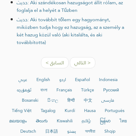
حديث: Aki szándékosan hazugságot állít rólam, az
foglalja el a helyét a Tűzben
حديث: Aki továbbít tőlem egy hagyományt,
miközben tudja hogy ez hazugság, az a személy a
két hazug közül való (aki kitalálta, és aki
továbbította)
التالي >
< السابق
عربي
English
اردو
Español
Indonesia
ئۇيغۇرچە
বাংলা
Français
Türkçe
Русский
Bosanski
සිංහල
हिन्दी
中文
فارسی
Tiếng Việt
Tagalog
Kurdî
Hausa
Português
മലയാളം
తెలుగు
Kiswahili
தமிழ்
မြန်မာ
ไทย
Deutsch
日本語
پښتو
অসমীয়া
Shqip