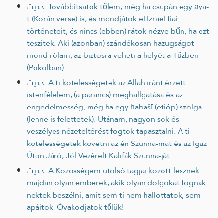
حديث: Továbbítsatok tőlem, még ha csupán egy āya-
t (Korán verse) is, és mondjátok el Izrael fiai
történeteit, és nincs (ebben) rátok nézve bűn, ha ezt
teszitek. Aki (azonban) szándékosan hazugságot
mond rólam, az biztosra veheti a helyét a Tűzben
(Pokolban)
حديث: A ti kötelességetek az Allah iránt érzett
istenfélelem; (a parancs) meghallgatása és az
engedelmesség, még ha egy ḥabašī (etióp) szolga
(lenne is felettetek). Utánam, nagyon sok és
veszélyes nézeteltérést fogtok tapasztalni. A ti
kötelességetek követni az én Szunna-mat és az Igaz
Úton Járó, Jól Vezérelt Kalifák Szunna-ját
حديث: A Közösségem utolsó tagjai között lesznek
majdan olyan emberek, akik olyan dolgokat fognak
nektek beszélni, amit sem ti nem hallottatok, sem
apáitok. Óvakodjatok tőlük!