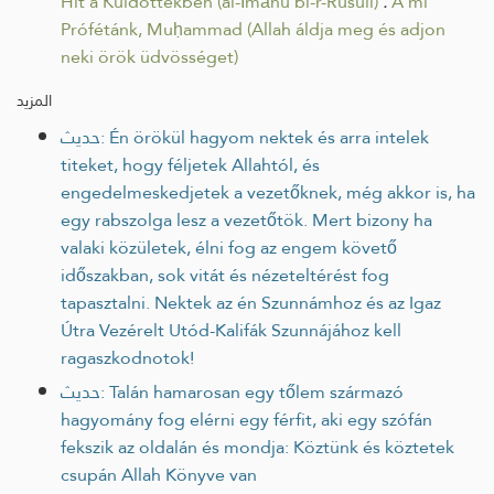
Hit a Küldöttekben (al-Īmānu bi-r-Rusuli)
.
A mi
Prófétánk, Muḥammad (Allah áldja meg és adjon
neki örök üdvösséget)
المزيد
حديث: Én örökül hagyom nektek és arra intelek
titeket, hogy féljetek Allahtól, és
engedelmeskedjetek a vezetőknek, még akkor is, ha
egy rabszolga lesz a vezetőtök. Mert bizony ha
valaki közületek, élni fog az engem követő
időszakban, sok vitát és nézeteltérést fog
tapasztalni. Nektek az én Szunnámhoz és az Igaz
Útra Vezérelt Utód-Kalifák Szunnájához kell
ragaszkodnotok!
حديث: Talán hamarosan egy tőlem származó
hagyomány fog elérni egy férfit, aki egy szófán
fekszik az oldalán és mondja: Köztünk és köztetek
csupán Allah Könyve van