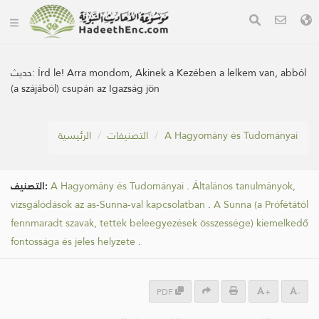
حديث:
Írd le! Arra mondom, Akinek a Kezében a lelkem van, abból
(a szájából) csupán az Igazság jön
الرئيسية
التصنيفات
A Hagyomány és Tudományai
التصنيف:
A Hagyomány és Tudományai
.
Általános tanulmányok,
vizsgálódások az as-Sunna-val kapcsolatban
.
A Sunna (a Prófétától
fennmaradt szavak, tettek beleegyezések összessége) kiemelkedő
fontossága és jeles helyzete
.
PDF
+
-