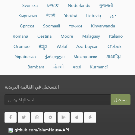
Svenska
አማርኛ
Nederlands
ગુજરાતી
Кыргызча
नेपाली
Yorùbá
Lietuvių
دری
Српски
Soomaali
тоҷикӣ
Kinyarwanda
Română
Čeština
Moore
Malagasy
Italiano
Oromoo
ಕನ್ನಡ
Wolof
Azərbaycan
O‘zbek
Українська
ქართული
Македонски
ភាសាខ្មែរ
Bambara
ਪੰਜਾਬੀ
मराठी
Kurmancî
التسجيل في القائمة البريدية
تسجيل
github.com/IslamHouse-API