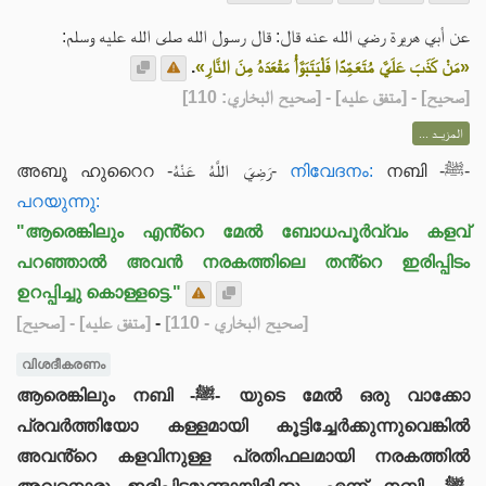
عن أبي هريرة رضي الله عنه قال: قال رسول الله صلى الله عليه وسلم:
.
«مَنْ كَذَبَ عَلَيَّ مُتَعَمِّدًا فَلْيَتَبَوَّأْ مَقْعَدَهُ مِنَ النَّارِ»
] - [متفق عليه] - [صحيح البخاري: 110]
صحيح
[
المزيــد ...
അബൂ ഹുറൈറ -رَضِيَ اللَّهُ عَنْهُ-
നിവേദനം:
നബി -ﷺ-
പറയുന്നു:
"ആരെങ്കിലും എൻ്റെ മേൽ ബോധപൂർവ്വം കളവ്
പറഞ്ഞാൽ അവൻ നരകത്തിലെ തൻ്റെ ഇരിപ്പിടം
ഉറപ്പിച്ചു കൊള്ളട്ടെ."
[صحيح]
- [متفق عليه]
-
[صحيح البخاري - 110]
വിശദീകരണം
ആരെങ്കിലും നബി -ﷺ- യുടെ മേൽ ഒരു വാക്കോ
പ്രവർത്തിയോ കള്ളമായി കൂട്ടിച്ചേർക്കുന്നുവെങ്കിൽ
അവൻ്റെ കളവിനുള്ള പ്രതിഫലമായി നരകത്തിൽ