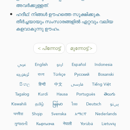
അവർക്കുള്ളത്.
ഹദീഥ്: നിങ്ങൾ ഊഹത്തെ സൂക്ഷിക്കുക.
തീർച്ചയായും സംസാരങ്ങളിൽ ഏറ്റവും വലിയ
കളവാകുന്നു ഊഹം.
< പിന്നോട്ട്
മുന്നോട്ട് >
عربي
English
اردو
Español
Indonesia
ئۇيغۇرچە
বাংলা
Türkçe
Русский
Bosanski
සිංහල
हिन्दी
中文
فارسی
Tiếng Việt
Tagalog
Kurdî
Hausa
Português
తెలుగు
Kiswahili
தமிழ்
မြန်မာ
ไทย
Deutsch
پښتو
অসমীয়া
Shqip
Svenska
አማርኛ
Nederlands
ગુજરાતી
Кыргызча
नेपाली
Yorùbá
Lietuvių