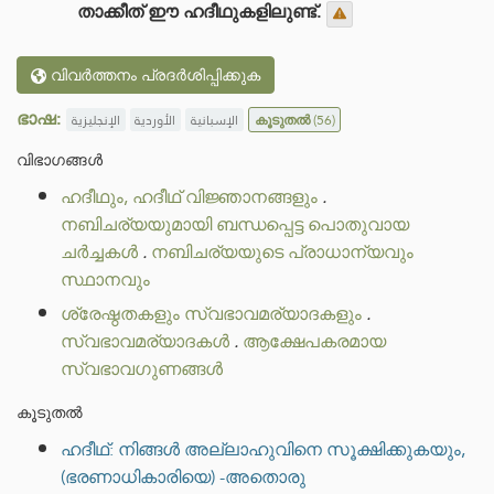
താക്കീത് ഈ ഹദീഥുകളിലുണ്ട്.
വിവർത്തനം പ്രദർശിപ്പിക്കുക
ഭാഷ:
الإنجليزية
الأوردية
الإسبانية
കൂടുതൽ
(56)
വിഭാഗങ്ങൾ
ഹദീഥും, ഹദീഥ് വിജ്ഞാനങ്ങളും
.
നബിചര്യയുമായി ബന്ധപ്പെട്ട പൊതുവായ
ചർച്ചകൾ
.
നബിചര്യയുടെ പ്രാധാന്യവും
സ്ഥാനവും
ശ്രേഷ്ഠതകളും സ്വഭാവമര്യാദകളും
.
സ്വഭാവമര്യാദകൾ
.
ആക്ഷേപകരമായ
സ്വഭാവഗുണങ്ങൾ
കൂടുതൽ
ഹദീഥ്: നിങ്ങൾ അല്ലാഹുവിനെ സൂക്ഷിക്കുകയും,
(ഭരണാധികാരിയെ) -അതൊരു