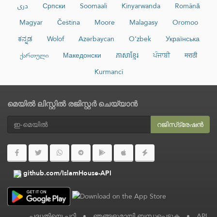
دری
Српски
Soomaali
Kinyarwanda
Română
Magyar
Čeština
Moore
Malagasy
Oromoo
ಕನ್ನಡ
Wolof
Azərbaycan
O‘zbek
Українська
ქართული
Македонски
ភាសាខ្មែរ
ਪੰਜਾਬੀ
मराठी
Kurmancî
മെയിൽ ലിസ്റ്റിൽ രജിസ്റ്റർ ചെയ്യാൻ
റജിസ്‌ട്രേഷൻ
github.com/IslamHouse-API
പദ്ധതിയെ പറ്റി
•
ഞങ്ങളുമായി ബന്ധപ്പെടുക
•
API