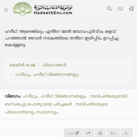
ഹദീഥ്:
ആരെങ്കിലും എൻ്റെ മേൽ ബോധപൂർവ്വം കളവ്
പറഞ്ഞാൽ അവൻ നരകത്തിലെ തൻ്റെ ഇരിപ്പിടം ഉറപ്പിച്ചു
കൊള്ളട്ടെ
മെയിൻ പേജ്
വിഭാഗങ്ങൾ
ഹദീഥും, ഹദീഥ് വിജ്ഞാനങ്ങളും
വിഭാഗം:
ഹദീഥും, ഹദീഥ് വിജ്ഞാനങ്ങളും
.
നബിചര്യയുമായി
ബന്ധപ്പെട്ട പൊതുവായ ചർച്ചകൾ
.
നബിചര്യയുടെ
പ്രാധാന്യവും സ്ഥാനവും
.
PDF
+
-