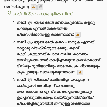
അവനൊരു ഇരിപ്പിടമുണ്ടായിരിക്കും എന്ന് നബി -ﷺ-
അറിയിക്കുന്നു.
ഹദീഥിൻ്റെ പാഠങ്ങളിൽ നിന്ന്
നബി -ﷺ- യുടെ മേൽ ബോധപൂർവ്വം കളവു
പറയുക എന്നത് നരകത്തിൽ
പ്രവേശിക്കാനുള്ള കാരണമാണ്.
നബി -ﷺ- യുടെ മേൽ കളവ് പറയുക എന്നത്
മറ്റൊരു വ്യക്തിയുടെ മേലും കളവ്
കെട്ടിച്ചമക്കുന്നത് പോലെയല്ല. കാരണം
അവിടുത്തെ മേൽ കെട്ടിച്ചമക്കുന്ന കളവ് കൊണ്ട്
ദീനിലും ദുനിയാവിലും അനേകം ഉപദ്രവങ്ങളും
കുഴപ്പങ്ങളും ഉടലെടുക്കുന്നതാണ്.
നബി -ﷺ- യിലേക്ക് ചേർത്തിപ്പറയപ്പെടുന്ന
ഹദീഥുകൾ അവിടുന്ന് പറഞ്ഞതു
തന്നെയാണോ എന്ന് സ്ഥിരപ്പെടുത്തുകയും
ഉറപ്പുവരുത്തുകയും ചെയ്യുന്നതിന് മുൻപ്
പ്രചരിപ്പിക്കുന്നതിൽ നിന്നുള്ള ശക്തമായ