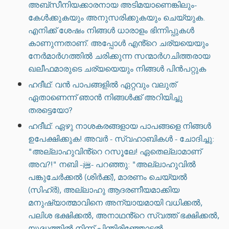
അബ്സീനിയക്കാരനായ അടിമയാണെങ്കിലും-
കേൾക്കുകയും അനുസരിക്കുകയും ചെയ്യുക.
എനിക്ക് ശേഷം നിങ്ങൾ ധാരാളം ഭിന്നിപ്പുകൾ
കാണുന്നതാണ്. അപ്പോൾ എൻ്റെ ചര്യയെയും
നേർമാർഗത്തിൽ ചരിക്കുന്ന സന്മാർഗചിത്തരായ
ഖലീഫമാരുടെ ചര്യയെയും നിങ്ങൾ പിൻപറ്റുക
ഹദീഥ്: വൻ പാപങ്ങളിൽ ഏറ്റവും വലുത്
ഏതാണെന്ന് ഞാൻ നിങ്ങൾക്ക് അറിയിച്ചു
തരട്ടെയോ?
ഹദീഥ്: ഏഴു നാശകരങ്ങളായ പാപങ്ങളെ നിങ്ങൾ
ഉപേക്ഷിക്കുക! അവർ - സ്വഹാബികൾ - ചോദിച്ചു:
"അല്ലാഹുവിൻ്റെ റസൂലേ! ഏതെല്ലാമാണ്
അവ?!" നബി -ﷺ- പറഞ്ഞു: "അല്ലാഹുവിൽ
പങ്കുചേർക്കൽ (ശിർക്ക്), മാരണം ചെയ്യൽ
(സിഹ്ർ), അല്ലാഹു ആദരണീയമാക്കിയ
മനുഷ്യാത്മാവിനെ അന്യായമായി വധിക്കൽ,
പലിശ ഭക്ഷിക്കൽ, അനാഥൻ്റെ സ്വത്ത് ഭക്ഷിക്കൽ,
യുദ്ധത്തിൽ നിന്ന് പിന്തിരിഞ്ഞോടൽ,