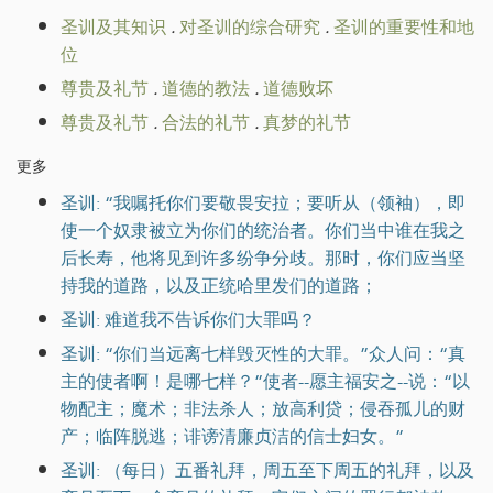
圣训及其知识
.
对圣训的综合研究
.
圣训的重要性和地
位
尊贵及礼节
.
道德的教法
.
道德败坏
尊贵及礼节
.
合法的礼节
.
真梦的礼节
更多
圣训: “我嘱托你们要敬畏安拉；要听从（领袖），即
使一个奴隶被立为你们的统治者。你们当中谁在我之
后长寿，他将见到许多纷争分歧。那时，你们应当坚
持我的道路，以及正统哈里发们的道路；
圣训: 难道我不告诉你们大罪吗？
圣训: “你们当远离七样毁灭性的大罪。”众人问：“真
主的使者啊！是哪七样？”使者--愿主福安之--说：“以
物配主；魔术；非法杀人；放高利贷；侵吞孤儿的财
产；临阵脱逃；诽谤清廉贞洁的信士妇女。”
圣训: （每日）五番礼拜，周五至下周五的礼拜，以及