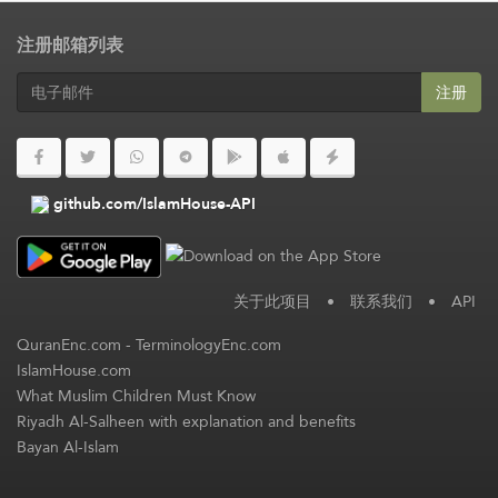
注册邮箱列表
注册
github.com/IslamHouse-API
关于此项目
•
联系我们
•
API
QuranEnc.com
-
TerminologyEnc.com
IslamHouse.com
What Muslim Children Must Know
Riyadh Al-Salheen with explanation and benefits
Bayan Al-Islam