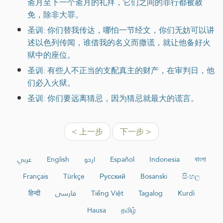
斋月至下一个斋月的礼拜，它们之间的罪行都被赦
免，除非大罪。
圣训: 你们替我传达，哪怕一节经文，你们无妨可以讲
述以色列传闻，谁借我的名义而撒谎，就让他备好火
狱中的座位。
圣训: 有些人不正当的支配真主的财产，在审判日，他
们必入火狱。
圣训: 你们要远离猜忌，因为猜忌就最大的谎言。
< 上一步
下一步 >
عربي
English
اردو
Español
Indonesia
বাংলা
Français
Türkçe
Русский
Bosanski
සිංහල
हिन्दी
فارسی
Tiếng Việt
Tagalog
Kurdî
Hausa
தமிழ்