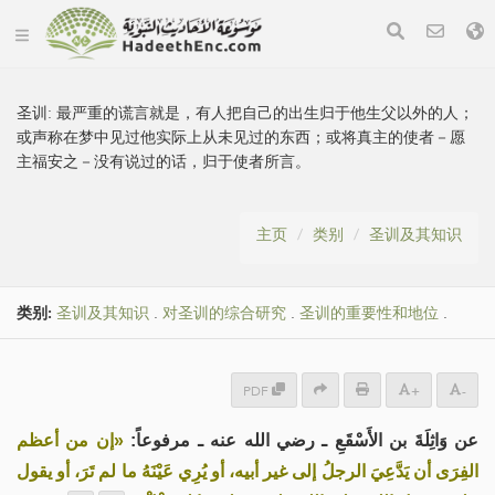
圣训:
最严重的谎言就是，有人把自己的出生归于他生父以外的人；
或声称在梦中见过他实际上从未见过的东西；或将真主的使者－愿
主福安之－没有说过的话，归于使者所言。
主页
类别
圣训及其知识
类别:
圣训及其知识
.
对圣训的综合研究
.
圣训的重要性和地位
.
PDF
+
-
عن وَاثِلَةَ بن الأَسْقَعِ ـ رضي الله عنه ـ مرفوعاً:
«إن من أعظم
الفِرَى أن يَدَّعِيَ الرجلُ إلى غير أبيه، أو يُرِي عَيْنَهُ ما لم تَرَ، أو يقول