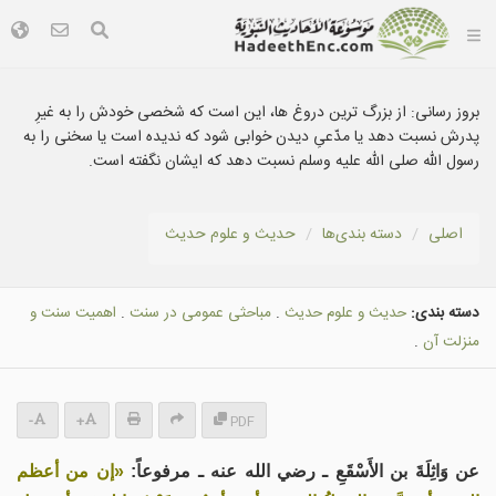
بروز رسانی:
از بزرگ ترين دروغ ها، اين است که شخصی خودش را به غيرِ
پدرش نسبت دهد يا مدّعیِ ديدن خوابی شود که نديده است يا سخنی را به
رسول الله صلى الله عليه وسلم نسبت دهد که ایشان نگفته است.
اصلی
دسته بندى‌ها
حديث و علوم حدیث
دسته بندی:
حديث و علوم حدیث
.
مباحثی عمومى در سنت
.
اهميت سنت و
منزلت آن
.
-
+
PDF
عن وَاثِلَةَ بن الأَسْقَعِ ـ رضي الله عنه ـ مرفوعاً:
«إن من أعظم