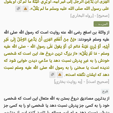
الفِرَى أن يَدَّعِيَ الرجلُ إلى غير أبيه، أو يُرِي عَيْنَهُ ما لم تَرَ، أو يقول
على رسول الله صلى الله عليه وسلم ما لم يَقْلْ»
.
[
صحيح
] - [رواه البخاري]
المزيــد ...
از واثلة بن اسقع رضی الله عنه روایت است که رسول الله صلی الله
علیه وسلم فرمودند:
«إنَّ مِنْ أَعْظَمِ الفِرَى أَنْ يَدَّعِيَ الرَّجُلُ إِلَى غَيْرِ
أبِيْهِ، أوْ يُرِيَ عَيْنهُ مَالم تَرَ، أوْ يقولَ عَلَى رسولِ اللّه - صلى الله عليه
وسلم - مَا لَمْ يَقُلْ»
:
«از بزرگ ترين دروغ ها، اين است که شخصی
خودش را به غيرِ پدرش نسبت دهد يا مدّعیِ ديدن خوابی شود که
نديده است يا سخنی را به رسول الله صلى الله عليه وسلم نسبت
دهد که ایشان نگفته است»
.
[صحیح است]
- [به روایت بخاری]
شرح
از بدترین مصادیق دروغ بستن به الله متعال این است که شخصی
خود را به کسی جز پدرش نسبت دهد یا شخصی او را به کسی جز
پدرش نسبت دهد و او این مساله را تایید کند؛ این از بدترین