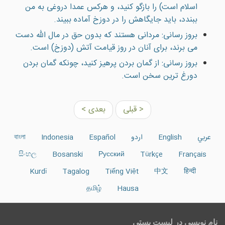
اسلام است) را بازگو كنيد، و هرکس عمدا دروغی به من
ببندد، باید جایگاهش را در دوزخ آماده ببیند.
بروز رسانی: مردانى هستند كه بدون حق در مال الله دست
مى برند، براى آنان در روز قيامت آتش (دوزخ) است.
بروز رسانی: از گمان بردن پرهيز كنيد، چونكه گمان بردن
دورغ ترين سخن است.
< قبلی
بعدی >
عربي
English
اردو
Español
Indonesia
বাংলা
සිංහල
Bosanski
Русский
Türkçe
Français
Kurdî
Tagalog
Tiếng Việt
中文
हिन्दी
தமிழ்
Hausa
نام نویسی در ليست پستى