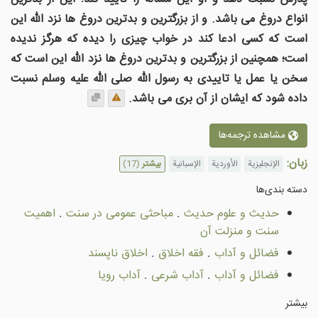
انواع دروغ می باشد. و از بزرگترین و بدترین دروغ ها نزد الله این
است که کسی ادعا کند در خواب چیزی را دیده که هرگز ندیده
است؛ همچنین از بزرگترین و بدترین دروغ ها نزد الله این است که
سخن یا عمل یا تاییدی به رسول الله صلی الله علیه وسلم نسبت
داده شود که ایشان از آن بری می باشد.
مشاهده ترجمه‌ها
زبان:
الإنجليزية
الأوردية
الإسبانية
بیشتر
(17)
دسته بندى‌ها
حديث و علوم حدیث
.
مباحثی عمومى در سنت
.
اهميت
سنت و منزلت آن
فضائل و آداب
.
فقه اخلاق
.
اخلاق ناپسند
فضائل و آداب
.
آداب شرعى
.
آداب رویا
بیشتر