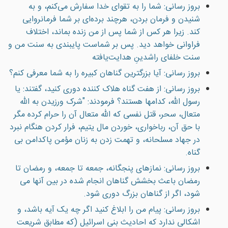
بروز رسانی: شما را به تقوای خدا سفارش می‌کنم، و به
شنیدن و فرمان بردن، هرچند برده‌ای بر شما فرمانروایی
کند. زیرا هر کس از شما پس از من زنده بماند، اختلاف
فراوانی خواهد دید. پس بر شماست پایبندی به سنت من و
سنت خلفای راشدینِ هدایت‌یافته
بروز رسانی: آيا بزرگترين گناهان كبيره را به شما معرفى كنم؟
بروز رسانی: از هفت گناه هلاک كننده دورى كنيد، گفتند: يا
رسول الله، كدامها هستند؟ فرمودند: "شرک ورزيدن به الله
متعال، سحر، قتل نفسى كه الله متعال آن را حرام كرده مگر
با حق آن، رباخوارى، خوردن مال يتيم، فرار كردن هنگام نبرد
در جهاد مسلحانه، و تهمت زدن به زنان مؤمن پاكدامن بى
گناه.
بروز رسانی: نمازهاى پنجگانه، جمعه تا جمعه، و رمضان تا
رمضان باعث بخشش گناهان انجام شده در بين آنها مى
شود، اگر از گناهان بزرگ دورى شود.
بروز رسانی: پیام من را ابلاغ كنيد اگر چه يک آيه باشد، و
اشكالى ندارد كه احاديث بنى اسرائيل (که مطابق شريعت