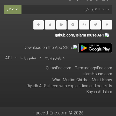
ثبت نام
github.com/IslamHouse-API
درباره‌ى پروژه
•
تماس با ما
•
API
QuranEnc.com
-
TerminologyEnc.com
IslamHouse.com
What Muslim Children Must Know
Riyadh Al-Salheen with explanation and benefits
Bayan Al-Islam
HadeethEnc.com © 2026