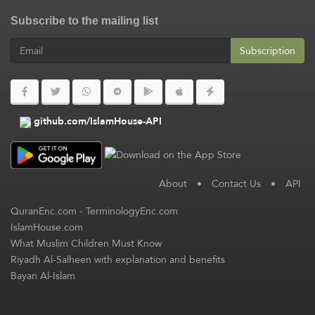
Subscribe to the mailing list
Subscription
github.com/IslamHouse-API
About
•
Contact Us
•
API
QuranEnc.com
-
TerminologyEnc.com
IslamHouse.com
What Muslim Children Must Know
Riyadh Al-Salheen with explanation and benefits
Bayan Al-Islam