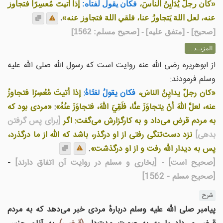
«كان رجلٌ يُدَايِنُ الناسَ،
فكان يقول لفتاه:
إذا أتيتَ مُعسِرًا فتجاوز
عنه، لعل اللهَ يَتجاوزُ عنا، فلقي اللهَ فتجاوز عنه»
.
[
صحيح
] - [متفق عليه] - [صحيح مسلم: 1562]
المزيــد ...
از ابوهریره رضی الله عنه روایت است که رسول الله صلی الله علیه
وسلم فرمودند:
«كان رجلٌ يدايِنُ الناسَ،
فكان يقولُ لفتَاهُ:
إذا أتيتَ مُعْسِرًا فتجاوزْ
عنه، لعلَّ اللهَ أنْ يتجاوَزَ عنَّا، فلَقِيَ اللهَ، فتجاوَزَ عنْهُ»
:
«مردی بود که
به مردم قرض می‌داد و به کارگزارش می‌گفت: اگر
[برای پس گرفتن
بدهی]
نزد دست‌تنگی رفتی از او درگذر، باشد که الله از ما درگذرد،
پس به دیدار الله رفت و از او درگذشت»
.
[صحیح است]
- [بخارى و مسلم در روايت آن اتفاق دارند]
-
[صحیح مسلم - 1562]
شرح
پیامبر صلی الله علیه وسلم دربارهٔ مردی خبر می‌دهد که به مردم