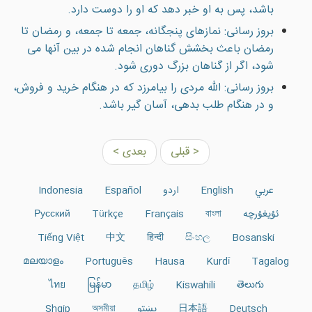
باشد، پس به او خبر دهد كه او را دوست دارد.
بروز رسانی: نمازهاى پنجگانه، جمعه تا جمعه، و رمضان تا
رمضان باعث بخشش گناهان انجام شده در بين آنها مى
شود، اگر از گناهان بزرگ دورى شود.
بروز رسانی: الله مردى را بيامرزد كه در هنگام خريد و فروش،
و در هنگام طلب بدهى، آسان گير باشد.
< قبلی
بعدی >
عربي
English
اردو
Español
Indonesia
ئۇيغۇرچە
বাংলা
Français
Türkçe
Русский
Tiếng Việt
中文
हिन्दी
සිංහල
Bosanski
മലയാളം
Português
Hausa
Kurdî
Tagalog
ไทย
မြန်မာ
தமிழ்
Kiswahili
తెలుగు
Deutsch
日本語
پښتو
অসমীয়া
Shqip