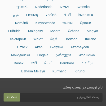
ગુજરાતી
Nederlands
አማርኛ
Svenska
Кыргызча
नेपाली
Yorùbá
Lietuvių
دری
Română
Kinyarwanda
тоҷикӣ
Српски
Fulfulde
Malagasy
Moore
Čeština
Magyar
Български
Wolof
ಕನ್ನಡ
Oromoo
Italiano
O‘zbek
Akan
Ελληνικά
Azərbaycan
Македонски
Lingala
ქართული
Українська
Dansk
मराठी
ਪੰਜਾਬੀ
Bambara
ភាសាខ្មែរ
Bahasa Melayu
Kurmancî
Kirundi
نام نویسی در ليست پستى
ثبت نام