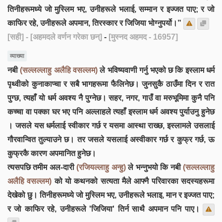
तिनीहरूमध्ये जो मुस्लिम भए, उनीहरूले भलाई, सम्मान र इज्जत पाए; र जो
काफिर रहे, उनीहरूले अपमान, तिरस्कार र जिजिया भोग्नुपर्यो।”
[सही]
- [अहमदले वर्णन गरेका छन्]
-
[मुस्नद अहमद - 16957]
व्याख्या
नबी
(सल्लल्लाहु अलैहि वसल्लम)
ले भविष्यवाणी गर्नु भएको छ कि इस्लाम धर्म
पृथ्वीको कुनाकाप्चा र सबै भागहरूमा फैलिनेछ। जुनसुकै ठाउँमा दिन र रात
पुग्छ, त्यहाँ यो धर्म अवश्य नै पुग्नेछ। सहर, नगर, गाउँ वा मरुभूमिमा कुनै पनि
कच्चा वा पक्का घर भए पनि अल्लाहले त्यहाँ इस्लाम धर्म अवश्य पुर्याउनु हुनेछ
। जसले यस धर्मलाई स्वीकार गर्छ र यसमा आस्था राख्छ, इस्लामले उसलाई
गौरवान्वित तुल्याउने छ। तर जसले यसलाई अस्वीकार गर्छ र कुफ्र गर्छ, ऊ
कुफ्रकै कारण अपमानित हुनेछ।
त्यसपछि तमीम अल-दारी
(रजियल्लाहु अन्हु)
ले भन्नुभयो कि नबी
(सल्लल्लाहु
अलैहि वसल्लम)
को यो कथनको सत्यता मैले आफ्नै परिवारका सदस्यहरूमा
देखेको छु। तिनीहरूमध्ये जो मुस्लिम भए, उनीहरूले भलाइ, मान र इज्जत पाए;
र जो काफिर रहे, उनीहरूले 'जिजिया' तिर्न साथै अपमान पनि पाए।