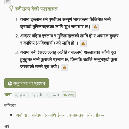
हदीसका केही फाइदाहरू
यसमा इस्लाम धर्म पृथ्वीका सम्पूर्ण भागहरूमा फैलिनेछ भन्ने
कुराको मुस्लिमहरूका लागि शुभ समाचार छ।
आदरर महिमा इस्लाम र मुस्लिमहरूको लागि हो र अपमान कुफ्र
र काफिर (अविश्वासी) को लागि हो ।
यसमा नबी (सल्लल्लाहु अलैहि वसल्लम) अल्लाहका साँचो दूत
हुनुहुन्छ भन्ने कुराको प्रमाण छ, किनकि उहाँले भन्नुभएको कुरा
जस्ताको तस्तै पूरा भयो।
अनुवादहरू का प्रदर्शन
भाषा:
الإنجليزية
الأوردية
الإسبانية
थप
(55)
वर्गीकरण
अकीदा
.
अन्तिम दिनमाथि ईमान
.
कयामतका निशानीहरू
थप