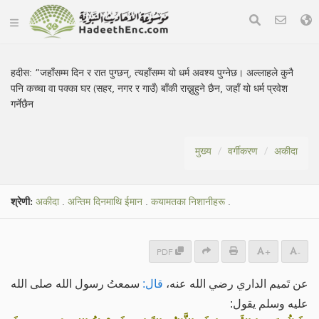
हदीस:
“जहाँसम्म दिन र रात पुग्छन्, त्यहाँसम्म यो धर्म अवश्य पुग्नेछ। अल्लाहले कुनै
पनि कच्चा वा पक्का घर (सहर, नगर र गाउँ) बाँकी राख्नुहुने छैन, जहाँ यो धर्म प्रवेश
गर्नेछैन
मुख्य
वर्गीकरण
अकीदा
श्रेणी:
अकीदा
.
अन्तिम दिनमाथि ईमान
.
कयामतका निशानीहरू
.
PDF
+
-
عن تَميم الداري رضي الله عنه،
قال:
سمعتُ رسول الله صلى الله
عليه وسلم يقول: