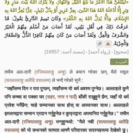
«‌لَيَبْلُغَنَّ ‌هَذَا الأَمْرُ مَا بَلَغَ اللَّيْلُ وَالنَّهَارُ، وَلَا يَتْرُكُ اللهُ بَيْتَ مَدَرٍ وَلَا
وَبَرٍ إِلَّا أَدْخَلَهُ اللهُ هَذَا الدِّينَ، بِعِزِّ عَزِيزٍ أَوْ بِذُلِّ ذَلِيلٍ، عِزًّا يُعِزُّ اللهُ بِهِ
الإِسْلَامَ، وَذُلًّا يُذِلُّ اللهُ بِهِ الكُفْرَ»
وَكَانَ تَمِيمٌ الدَّارِيُّ يَقُولُ: قَدْ
عَرَفْتُ ذَلِكَ فِي أَهْلِ بَيْتِي، لَقَدْ أَصَابَ مَنْ أَسْلَمَ مِنْهُمُ الْخَيْرُ
وَالشَّرَفُ وَالْعِزُّ، وَلَقَدْ أَصَابَ مَنْ كَانَ مِنْهُمْ كَافِرًا الذُّلُّ وَالصَّغَارُ
وَالْجِزْيَةُ.
] - [رواه أحمد] - [مسند أحمد: 16957]
صحيح
[
المزيــد ...
तमीम अल-दारी
(रजियल्लाहु अन्हु)
ले बयान गरेका छन्, मैले रसूल
(सल्लल्लाहु अलैहि वसल्लम)
ले भन्दै गरेको सुनें :
“जहाँसम्म दिन र रात पुग्छन्, त्यहाँसम्म यो धर्म अवश्य पुग्नेछ। अल्लाहले कुनै
पनि कच्चा वा पक्का घर
(सहर, नगर र गाउँ)
बाँकी राख्नुहुने छैन, जहाँ यो धर्म
प्रवेश गर्नेछैन; चाहे सम्मानका साथ होस् वा अपमानका साथ। अल्लाहले
इस्लामद्वारा सम्मान प्रदान गर्नुहुनेछ र कुफ्रद्वारा अपमानित गर्नुहुनेछ।” तमीम
अल-दारी
(रजियल्लाहु अन्हु)
भन्नुहुन्थ्यो: “मैले नबी
(सल्लल्लाहु अलैहि
वसल्लम)
को यो कथनको सत्यता आफ्नै परिवारका सदस्यहरूमा देखेको छु।