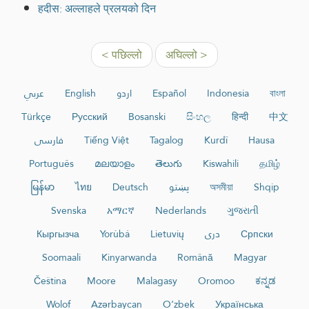
हदीस: अल्लाहले प्रलयको दिन
< पछिल्लो
अघिल्लो >
عربي
English
اردو
Español
Indonesia
বাংলা
Türkçe
Русский
Bosanski
සිංහල
हिन्दी
中文
فارسی
Tiếng Việt
Tagalog
Kurdî
Hausa
Português
മലയാളം
తెలుగు
Kiswahili
தமிழ்
မြန်မာ
ไทย
Deutsch
پښتو
অসমীয়া
Shqip
Svenska
አማርኛ
Nederlands
ગુજરાતી
Кыргызча
Yorùbá
Lietuvių
دری
Српски
Soomaali
Kinyarwanda
Română
Magyar
Čeština
Moore
Malagasy
Oromoo
ಕನ್ನಡ
Wolof
Azərbaycan
O‘zbek
Українська