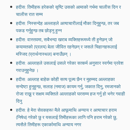
हदीस: तिमीहरू हरेकको सृष्टि उसको आमाको गर्भमा चालीस दिन र
चालीस रात सम्म
हदीस: निस्सन्देह अल्लाहले अत्याचारीलाई मौका दिनुहुन्छ, तर जब
पकड गर्नुहुन्छ तब छोड्नु हुन्न
हदीस: वास्तवमा, सबैभन्दा खराब व्यक्तिहरूमध्ये ती हुनेछन् जो
कयामतको (प्रलय) बेला जीवित रहनेछन् र जसले चिहानहरूलाई
मस्जिद (प्रार्थनास्थल) बनाउँछन् ।
हदीस: अल्लाहले उसलाई उसले गरेका सत्कर्म अनुसार स्वर्गमा प्रवेश
गराउनुहुनेछ ।
हदीस: अल्लाह बाहेक कोही सत्य पूज्य छैन र मुहम्मद अल्लाहका
सन्देष्टा हुनुहुन्छ, सलाह (नमाज) कायम गर्नु, जकात दिनु, रमजानको
रोजा राख्नु र सक्षम व्यक्तिले अल्लाहको घरसम्म हज गर्नु हो भनेर गवाही
दिनु
हदीस: हे मेरा सेवकहरू! मैले आफूमाथि अन्याय र अत्याचार हराम
(निषेध) गरेको छु र यसलाई तिमीहरूका लागि पनि हराम गरेको छु,
त्यसैले तिमीहरू एकार्कामाथि अन्याय नगर