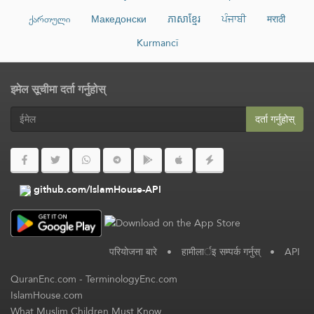
ქართული
Македонски
ភាសាខ្មែរ
ਪੰਜਾਬੀ
मराठी
Kurmancî
इमेल सूचीमा दर्ता गर्नुहोस्
दर्ता गर्नुहोस्
github.com/IslamHouse-API
परियोजना बारे
•
हामीलार्इ सम्पर्क गर्नुस्
•
API
QuranEnc.com
-
TerminologyEnc.com
IslamHouse.com
What Muslim Children Must Know