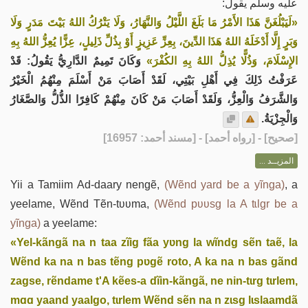
عليه وسلم يقول:
«‌لَيَبْلُغَنَّ ‌هَذَا الأَمْرُ مَا بَلَغَ اللَّيْلُ وَالنَّهَارُ، وَلَا يَتْرُكُ اللهُ بَيْتَ مَدَرٍ وَلَا
وَبَرٍ إِلَّا أَدْخَلَهُ اللهُ هَذَا الدِّينَ، بِعِزِّ عَزِيزٍ أَوْ بِذُلِّ ذَلِيلٍ، عِزًّا يُعِزُّ اللهُ بِهِ
الإِسْلَامَ، وَذُلًّا يُذِلُّ اللهُ بِهِ الكُفْرَ»
وَكَانَ تَمِيمٌ الدَّارِيُّ يَقُولُ: قَدْ
عَرَفْتُ ذَلِكَ فِي أَهْلِ بَيْتِي، لَقَدْ أَصَابَ مَنْ أَسْلَمَ مِنْهُمُ الْخَيْرُ
وَالشَّرَفُ وَالْعِزُّ، وَلَقَدْ أَصَابَ مَنْ كَانَ مِنْهُمْ كَافِرًا الذُّلُّ وَالصَّغَارُ
وَالْجِزْيَةُ.
] - [رواه أحمد] - [مسند أحمد: 16957]
صحيح
[
المزيــد ...
Yii a Tamiim Ad-daary nengẽ,
(Wẽnd yard be a yĩnga)
, a
yeelame, Wẽnd Tẽn-tʋʋma,
(Wẽnd pʋʋsg la A tɩlgr be a
yĩnga)
a yeelame:
«Yel-kãngã na n taa zĩig fãa yʋng la wĩndg sẽn taẽ, la
Wẽnd ka na n bas tẽng pʋgẽ roto, A ka na n bas gãnd
zagse, rẽndame t'A kẽes-a dĩin-kãngã, ne nin-tɩrg tɩrlem,
mɑɑ yaand yaalgo, tɩrlem Wẽnd sẽn na n zɩsg lɩslaamdã