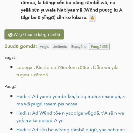
rãmba, la bãngr sẽn be bãng-rãmbẽ wã, ne
yellã sẽn yɩ wala Nabiyaamã (Wẽnd pʋʋsg lɑ A
tɩlgr be ɑ yĩngɑ) sẽn kõ kibarã.
Wilg Goɑmã lebg-rãmbã
Buudɑ gomdã:
Ãnglε
Urdiimdu
Espayõlle
Pɑɑgã
(55)
Sagsã
Loeegã
.
Kɩs sɩd ne Yɑoolem rɑɑrã
.
Dũni wã yikr
tɑgmɑs-rãmbã
Pɑɑgã
Hadiis: Ad yãmb yembr fãa, b tigimda a naanegã, a
ma wã pʋgẽ rasem pis naase
Hadiis: Ad Wẽnd tõe n yaoolga wẽgdã, t'A sã n wa
yõk-a a ka põsgd-A ye
Hadiis: Ad sẽn be wẽeng rãmbã pʋgẽ, yaa neb nins