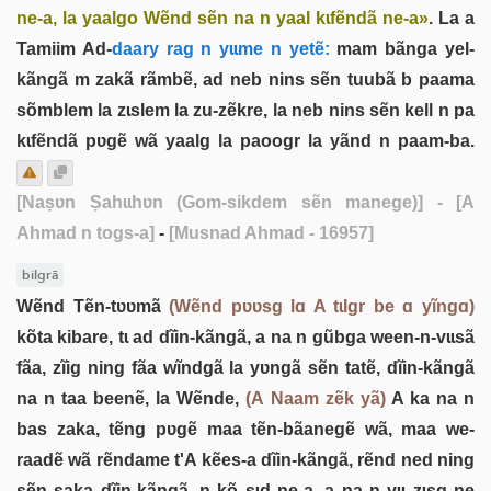
ne-a, la yaalgo Wẽnd sẽn na n yaal kɩfẽndã ne-a»
. La a
Tamiim Ad-
daary rag n yɩɩme n yetẽ:
mam bãnga yel-
kãngã m zakã rãmbẽ, ad neb nins sẽn tuubã b paama
sõmblem la zɩslem la zu-zẽkre, la neb nins sẽn kell n pa
kɩfẽndã pʋgẽ wã yaalg la paoogr la yãnd n paam-ba.
[Naṣʋn Ṣahɩɩhʋn (Gom-sikdem sẽn manege)]
- [A
Ahmad n togs-a]
-
[Musnad Ahmad - 16957]
bilgrã
Wẽnd Tẽn-tʋʋmã
(Wẽnd pʋʋsg lɑ A tɩlgr be ɑ yĩngɑ)
kõta kibare, tɩ ad dĩin-kãngã, a na n gũbga ween-n-vɩɩsã
fãa, zĩig ning fãa wĩndgã la yʋngã sẽn tatẽ, dĩin-kãngã
na n taa beenẽ, la Wẽnde,
(A Naam zẽk yã)
A ka na n
bas zaka, tẽng pʋgẽ maa tẽn-bãanegẽ wã, maa we-
raadẽ wã rẽndame t'A kẽes-a dĩin-kãngã, rẽnd ned ning
sẽn saka dĩin-kãngã, n kõ sɩd ne-a, a na n yɩɩ zɩsg ne