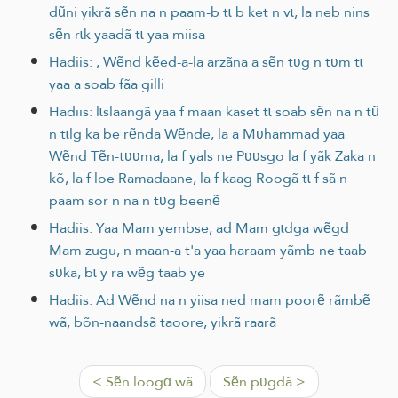
dũni yikrã sẽn na n paam-b tɩ b ket n vɩ, la neb nins
sẽn rɩk yaadã tɩ yaa miisa
Hadiis: , Wẽnd kẽed-a-la arzãna a sẽn tʋg n tʋm tɩ
yaa a soab fãa gilli
Hadiis: lɩslaangã yaa f maan kaset tɩ soab sẽn na n tũ
n tɩlg ka be rẽnda Wẽnde, la a Mʋhammad yaa
Wẽnd Tẽn-tʋʋma, la f yals ne Pʋʋsgo la f yãk Zaka n
kõ, la f loe Ramadaane, la f kaag Roogã tɩ f sã n
paam sor n na n tʋg beenẽ
Hadiis: Yaa Mam yembse, ad Mam gɩdga wẽgd
Mam zugu, n maan-a t'a yaa haraam yãmb ne taab
sʋka, bɩ y ra wẽg taab ye
Hadiis: Ad Wẽnd na n yiisa ned mam poorẽ rãmbẽ
wã, bõn-naandsã taoore, yikrã raarã
< Sẽn loogɑ wã
Sẽn pʋgdã >