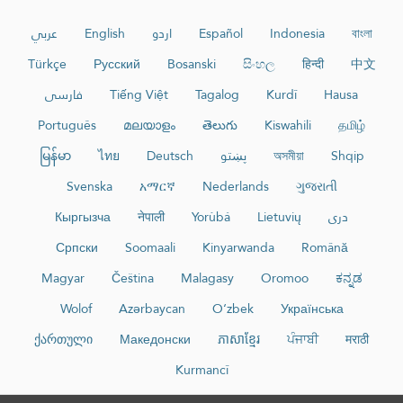
عربي
English
اردو
Español
Indonesia
বাংলা
Türkçe
Русский
Bosanski
සිංහල
हिन्दी
中文
فارسی
Tiếng Việt
Tagalog
Kurdî
Hausa
Português
മലയാളം
తెలుగు
Kiswahili
தமிழ்
မြန်မာ
ไทย
Deutsch
پښتو
অসমীয়া
Shqip
Svenska
አማርኛ
Nederlands
ગુજરાતી
Кыргызча
नेपाली
Yorùbá
Lietuvių
دری
Српски
Soomaali
Kinyarwanda
Română
Magyar
Čeština
Malagasy
Oromoo
ಕನ್ನಡ
Wolof
Azərbaycan
O‘zbek
Українська
ქართული
Македонски
ភាសាខ្មែរ
ਪੰਜਾਬੀ
मराठी
Kurmancî