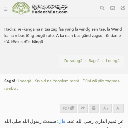
Hadiis:
Yel-kãngã na n taa zĩig fãa yʋng la wĩndg sẽn taẽ, la Wẽnd
ka na n bas tẽng pʋgẽ roto, A ka na n bas gãnd zagse, rẽndame
t'A kẽes-a dĩin-kãngã
Zu-raoogã
Sagsã
Loeegã
Sagsã:
Loeegã
.
Kɩs sɩd ne Yɑoolem rɑɑrã
.
Dũni wã yikr tɑgmɑs-
rãmbã
.
PDF
+
-
عن تَميم الداري رضي الله عنه،
قال:
سمعتُ رسول الله صلى الله