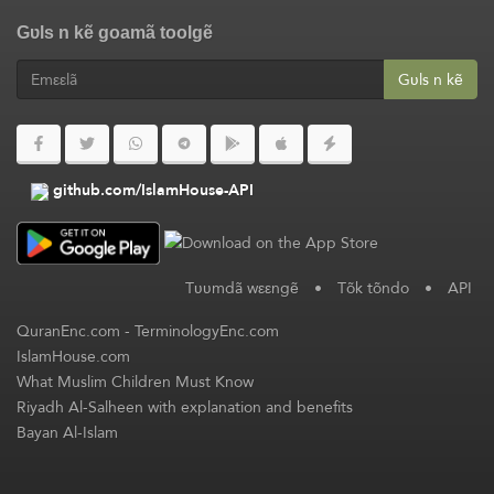
Gʋls n kẽ goamã toolgẽ
Gʋls n kẽ
github.com/IslamHouse-API
Tʋʋmdã wεεngẽ
•
Tõk tõndo
•
API
QuranEnc.com
-
TerminologyEnc.com
IslamHouse.com
What Muslim Children Must Know
Riyadh Al-Salheen with explanation and benefits
Bayan Al-Islam