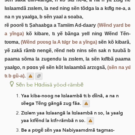
lɩslaamdã zɩslem, la ned ning sẽn tõdga la a kɩflg ne-a, a
na n yɩɩ yaalga, b sẽn yaal a soaba,
rẽ poorẽ tɩ Ṣahaabga a Tamiim Ad-daary
(Wẽnd yard be
a yĩnga)
kõ kibare, tɩ yẽ bãnga yell ning Wẽnd Tẽn-
tʋʋma,
(Wẽnd pʋʋsg la A tɩlgr be a yĩnga)
sẽn kõ kibarã,
yẽ zakã rãmb nengẽ, rẽnd neb nins sẽn sak n tuubã b
paama sõma la zugendu la zɩslem, la sẽn kɩflbã paama
yaalgo, n pɑɑs yẽ sẽn kõt lɩslaambã arzεgsã,
(sẽn na yɩl
tɩ b gũ-a)
.
Sẽn be Hɑdiisã yõod-rãmbẽ
Yaa kiba-noog ne lɩslaambã tɩ b dĩinã, a na n
sẽega Tẽng gãngã zug fãa.
Zɩslem yaa lɩslaangã la lɩslaambã n so, la yaalg
yaa kɩfẽnd la kɩfr-rãmbã n so.
Be a pʋgẽ sẽn yaa Nabiyaamdmã tagmas-