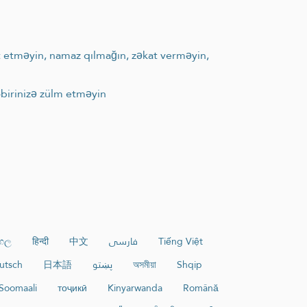
t etməyin, namaz qılmağın, zəkat verməyin,
birinizə zülm etməyin
ංහල
हिन्दी
中文
فارسی
Tiếng Việt
utsch
日本語
پښتو
অসমীয়া
Shqip
Soomaali
тоҷикӣ
Kinyarwanda
Română