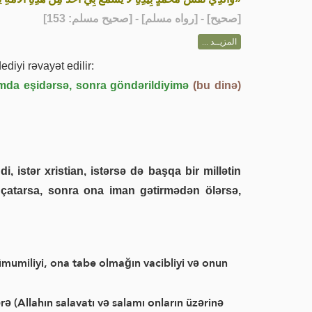
] - [رواه مسلم] - [صحيح مسلم: 153]
صحيح
[
المزيــد ...
ediyi rəvayət edilir:
mda eşidərsə, sonra göndərildiyimə
(bu dinə)
, istər xristian, istərsə də başqa bir millətin
i çatarsa, sonra ona iman gətirmədən ölərsə,
 ümumiliyi, ona tabe olmağın vacibliyi və onun
 (Allahın salavatı və salamı onların üzərinə