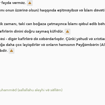
ir fayda verməz.
amı onun üzərinə olsun) haqqında eşitməyibsə və İslam dəvət
təlik zamanı, taki can boğaza çatmayınca İslamı qəbul edib 
afirlərin dinini doğru saymaq küfrdür.
si - digər kafirlərə də xəbərdarlıqdır. Çünki yəhudi və xristia
ığa daha çox layiqdirlər və onların hamısının Peyğəmbərin (Al
bdir.
amməd (sallallahu aleyhi və səlləm)