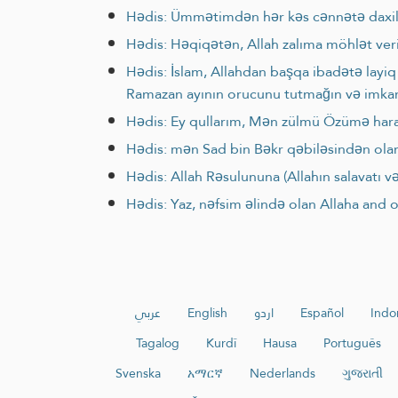
Hədis: Ümmətimdən hər kəs cənnətə daxil
Hədis: Həqiqətən, Allah zalıma möhlət ver
Hədis: İslam, Allahdan başqa ibadətə layi
Ramazan ayının orucunu tutmağın və imkanı
Hədis: Ey qullarım, Mən zülmü Özümə haram
Hədis: mən Sad bin Bəkr qəbiləsindən ol
Hədis: Allah Rəsulununa (Allahın salavatı v
Hədis: Yaz, nəfsim əlində olan Allaha and 
عربي
English
اردو
Español
Indo
Tagalog
Kurdî
Hausa
Português
Svenska
አማርኛ
Nederlands
ગુજરાતી