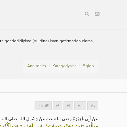
a göndərildiyimə (bu dinə) iman gətirmədən ölərsə,
Ana səhifə
Kateqoriyalar
Əqidə
PDF
+
-
عَنْ أَبِي هُرَيْرَةَ رضي الله عنه عَنْ رَسُولِ اللهِ صلى ا:
وَالَّذِي نَفْسُ مُحَمَّدٍ بِيَدِهِ لَا يَسْمَعُ بِي أَحَدٌ مِنْ هَذِهِ الْأُمَّةِ ي»