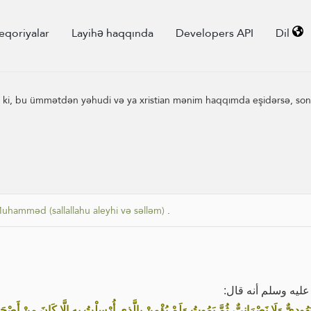
eqoriyalar
Layihə haqqında
Developers API
Dil
 ki, bu ümmətdən yəhudi və ya xristian mənim haqqımda eşidərsə, sonr
hamməd (sallallahu aleyhi və səlləm)
.
لله عليه وسلم أنه قال
َهُودِيٌّ وَلَا نَصْرَانِيٌّ، ثُمَّ يَمُوتُ وَلَمْ يُؤْمِنْ بِالَّذِي أُرْسِلْتُ بِهِ إِلَّا كَانَ مِنْ أَصْح