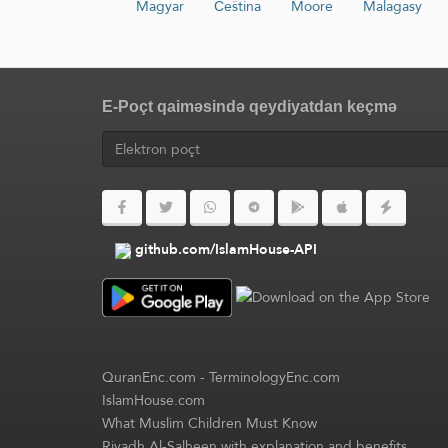
Magyar
Čeština
Moore
Malagasy
E-Poçt qaiməsində qeydiyatdan keçmə
github.com/IslamHouse-API
QuranEnc.com
-
TerminologyEnc.com
IslamHouse.com
What Muslim Children Must Know
Riyadh Al-Salheen with explanation and benefits