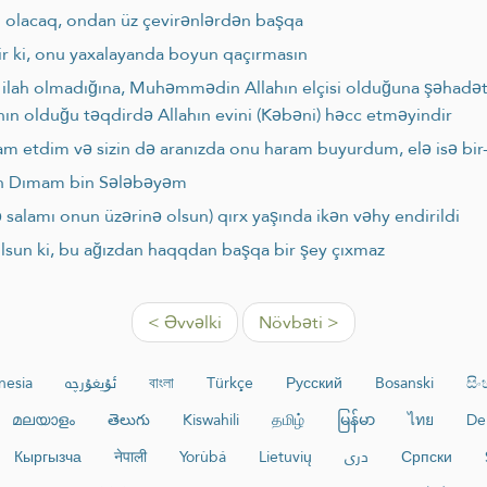
 olacaq, ondan üz çevirənlərdən başqa
ir ki, onu yaxalayanda boyun qaçırmasın
q ilah olmadığına, Muhəmmədin Allahın elçisi olduğuna şəhadə
n olduğu təqdirdə Allahın evini (Kəbəni) həcc etməyindir
 etdim və sizin də aranızda onu haram buyurdum, elə isə bir-
an Dımam bin Sələbəyəm
ə salamı onun üzərinə olsun) qırx yaşında ikən vəhy endirildi
olsun ki, bu ağızdan haqqdan başqa bir şey çıxmaz
< Əvvəlki
Növbəti >
nesia
ئۇيغۇرچە
বাংলা
Türkçe
Русский
Bosanski
සි
മലയാളം
తెలుగు
Kiswahili
தமிழ்
မြန်မာ
ไทย
De
Кыргызча
नेपाली
Yorùbá
Lietuvių
دری
Српски