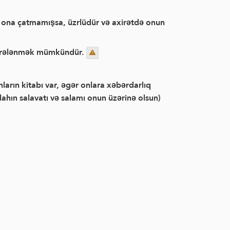
i ona çatmamışsa, üzrlüdür və axirətdə onun
bəhrələnmək mümkündür.
nların kitabı var, əgər onlara xəbərdarlıq
lahın salavatı və salamı onun üzərinə olsun)