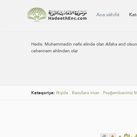
Ana səhifə
Kat
Hədis:
Muhəmmədin nəfsi əlində olan Allaha and olsun
cəhənnəm əhlindən olar
Kateqoriya:
Əqidə
.
Rəsullara iman
.
Peyğəmbərimiz Mu
.
«َابِ النَّارِ