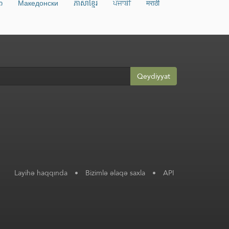
ი
Македонски
ភាសាខ្មែរ
ਪੰਜਾਬੀ
मराठी
Qeydiyyat
Layihə haqqında
•
Bizimlə əlaqə saxla
•
API