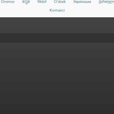
Oromoo
ಕನ್ನಡ
Wolof
O‘zbek
Українська
ქართულ
Kurmancî