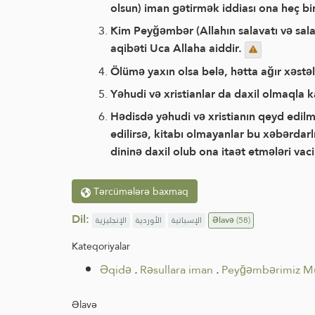
olsun) iman gətirmək iddiası ona heç b
Kim Peyğəmbər (Allahın salavatı və sal
aqibəti Uca Allaha aiddir.
Ölümə yaxın olsa belə, hətta ağır xəs
Yəhudi və xristianlar da daxil olmaqla k
Hədisdə yəhudi və xristianın qeyd edilmə
edilirsə, kitabı olmayanlar bu xəbərdarl
dininə daxil olub ona itaət etmələri vaci
Tərcümələrə baxmaq
Dil:
الإنجليزية
الأوردية
الإسبانية
Əlavə
(58)
Kateqoriyalar
Əqidə
.
Rəsullara iman
.
Peyğəmbərimiz Muh
Əlavə