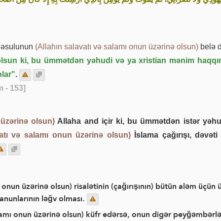
Rəsulunun
(Allahın salavatı və salamı onun üzərinə olsun)
belə d
olsun ki, bu ümmətdən yəhudi və ya xristian mənim haqqı
lar"
.
 - 153]
 üzərinə olsun)
Allaha and içir ki, bu ümmətdən istər yəhudi
vatı və salamı onun üzərinə olsun)
İslama çağırışı, dəvət
onun üzərinə olsun) risalətinin (çağırışının) bütün aləm üçün
 qanunlarının ləğv olması.
amı onun üzərinə olsun) küfr edərsə, onun digər peyğəmbərlərə