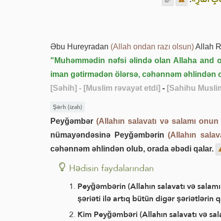
Əbu Hureyradan
(Allah ondan razı olsun)
Allah 
"Muhəmmədin nəfsi əlində olan Allaha and 
iman gətirmədən ölərsə, cəhənnəm əhlindən o
[Səhih]
- [Muslim rəvayət etdi]
-
[Sahihu Muslim
Şərh (izah)
Peyğəmbər
(Allahın salavatı və salamı onun
nümayəndəsinə Peyğəmbərin
(Allahın sala
cəhənnəm əhlindən olub, orada əbədi qalar.
Hədisin faydalarından
Peyğəmbərin (Allahın salavatı və salamı 
şəriəti ilə artıq bütün digər şəriətlərin
Kim Peyğəmbəri (Allahın salavatı və sal