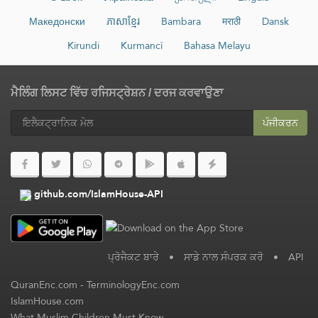
Македонски
ភាសាខ្មែរ
Bambara
मराठी
Dansk
Kirundi
Kurmancî
Bahasa Melayu
ਮੈਲਿੰਗ ਲਿਸਟ ਵਿੱਚ ਰਜਿਸਟ੍ਰੇਸ਼ਨ / ਦਰਜ ਕਰਵਾਉਣਾ
ਪੰਜੀਕਰਨ
github.com/IslamHouse-API
ਪ੍ਰੋਜੈਕਟ ਬਾਰੇ
•
ਸਾਡੇ ਨਾਲ ਸੰਪਰਕ ਕਰੋ
•
API
QuranEnc.com
-
TerminologyEnc.com
IslamHouse.com
What Muslim Children Must Know