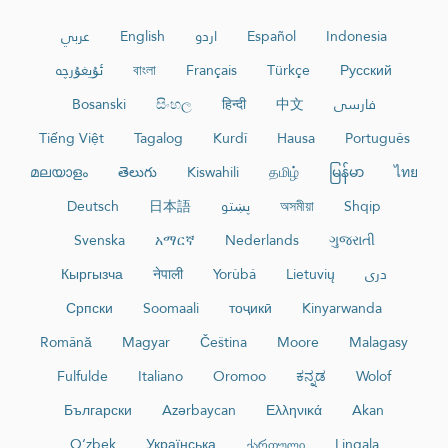
عربي
English
اردو
Español
Indonesia
ئۇيغۇرچە
বাংলা
Français
Türkçe
Русский
Bosanski
සිංහල
हिन्दी
中文
فارسی
Tiếng Việt
Tagalog
Kurdî
Hausa
Português
മലയാളം
తెలుగు
Kiswahili
தமிழ்
မြန်မာ
ไทย
Deutsch
日本語
پښتو
অসমীয়া
Shqip
Svenska
አማርኛ
Nederlands
ગુજરાતી
Кыргызча
नेपाली
Yorùbá
Lietuvių
دری
Српски
Soomaali
тоҷикӣ
Kinyarwanda
Română
Magyar
Čeština
Moore
Malagasy
Fulfulde
Italiano
Oromoo
ಕನ್ನಡ
Wolof
Български
Azərbaycan
Ελληνικά
Akan
O‘zbek
Українська
ქართული
Lingala