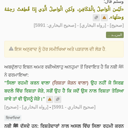
وسلم قال:
«لَيْسَ الْوَاصِلُ بِالْمُكَافِئِ، وَلَكِنِ الْوَاصِلُ الَّذِي إِذَا قُطِعَتْ رَحِمُهُ
.
وَصَلَهَا»
] - [رواه البخاري] - [صحيح البخاري: 5991]
صحيح
[
المزيــد ...
ਇਸ ਅਨੁਵਾਦ ਨੂੰ ਹੋਰ ਸਮੀਖਿਆ ਅਤੇ ਪੜਤਾਲ ਦੀ ਲੋੜ ਹੈ.
ਅਬਦੁੱਲਾਹ ਇਬਨ ਅਮਰ ਰਜ਼ੀਅੱਲਾਹੁ ਅਨਹੁਮਾ ਤੋਂ ਰਿਵਾਇਤ ਹੈ ਕਿ ਨਬੀ ﷺ
ਨੇ ਫਰਮਾਇਆ:
"ਸਿਲਾ ਰਹਮੀ ਕਰਨ ਵਾਲਾ
(ਰਿਸ਼ਤਾ ਜੋੜਨ ਵਾਲਾ)
ਉਹ ਨਹੀਂ ਜੋ ਸਿਰਫ਼
ਬਦਲੇ ਵਿੱਚ ਰਿਸ਼ਤਾ ਜੋੜੇ, ਸਗੋਂ ਉਹ ਹੈ ਕਿ ਜਦੋਂ ਉਸ ਨਾਲ ਰਿਸ਼ਤਾ ਤੋੜਿਆ
ਜਾਵੇ ਤਾਂ ਵੀ ਉਸਨੂੰ ਜੋੜੇ।"
[صحيح]
- [رواه البخاري]
-
[صحيح البخاري - 5991]
ਵਿਆਖਿਆ
ਨਬੀ ﷺ ਦੱਸਦੇ ਹਨ: ਰਿਸ਼ਤੇਦਾਰਾਂ ਨਾਲ ਅਸਲ ਵਿੱਚ ਸਿਲਾ ਰਹਮੀ ਕਰਨ