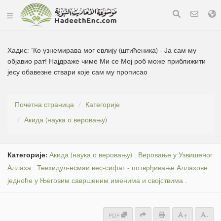
Хадис:
’Ко узнемирава мог евлију (штићеника) - Ја сам му
објавио рат! Најдраже чиме Ми се Мој роб може приближити
јесу обавезне ствари које сам му прописао
Почетна страница
Категорије
Акида (наука о веровању)
Категорије:
Акида (наука о веровању)
.
Веровање у Узвишеног
Аллаха
.
Тевхидул-есмаи вес-сифат - потврђивање Аллахове
једноће у Његовим савршеним именима и својствима
.
PDF
+
-