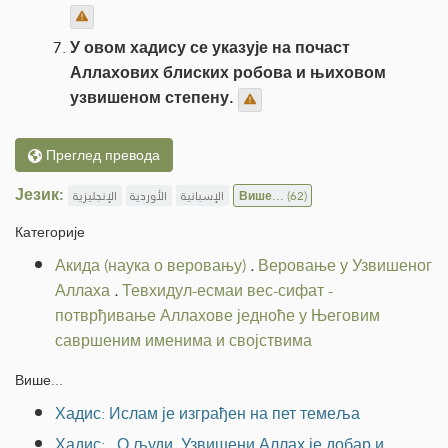
У овом хадису се указује на почаст
Аллахових блиских робова и њиховом
узвишеном степену.
Преглед превода
Језик:
الإنجليزية
الأوردية
الإسبانية
Више...
(62)
Категорије
Акида (наука о веровању)
.
Веровање у Узвишеног
Аллаха
.
Тевхидул-есмаи вес-сифат -
потврђивање Аллахове једноће у Његовим
савршеним именима и својствима
Више...
Хадис: Ислам је изграђен на пет темеља
Хадис: „О људи, Узвишени Аллах је добар и