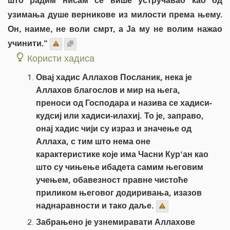
што радим нисам се више устручавао као од
узимања душе верникове из милости према њему.
Он, наиме, не воли смрт, а Ја му не волим нажао
учинити.“
Користи хадиса
Овај хадис Аллахов Посланик, нека је
Аллахов благослов и мир на њега,
преноси од Господара и назива се хадиси-
кудсиј или хадиси-илахиј. То је, заправо,
онај хадис чији су израз и значење од
Аллаха, с тим што нема оне
карактеристике које има Часни Кур'ан као
што су чињење ибадета самим његовим
учењем, обавезност правне чистоће
приликом његовог додиривања, изазов
наднаравности и тако даље.
Забрањено је узнемиравати Аллахове