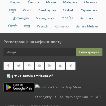
Magyar
Čeština
Moore
Malagasy
Oromoo
ಕನ್ನಡ
Wolof
Azərbaycan
O‘zbek
Українська
ქართული
Македонски
ភាសាខ្មែរ
Bambara
ਪੰਜਾਬੀ
मराठी
Kirundi
Kurmancî
Bahasa Melayu
Регистрација на мејлинг листу
Регистрација
github.com/IslamHouse-API
О пројекту
•
Контактирајте нас
•
API
QuranEnc.com
-
TerminologyEnc.com