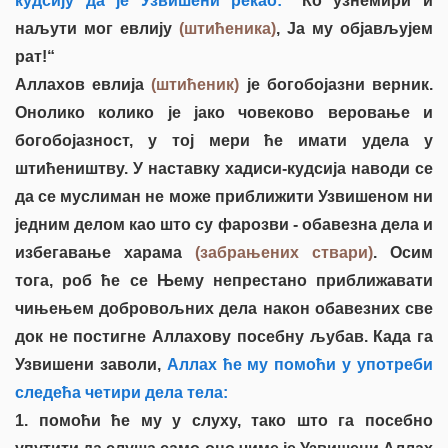
кудсију да је Узвишени рекао:
"Ко узнемири и
наљути мог евлију
(штићеника)
, Ја му објављујем
рат!“
Аллахов евлија
(штићеник)
је богобојазни верник.
Онолико колико је јако човеково веровање и
богобојазност, у тој мери ће имати удела у
штићеништву. У наставку хадиси-кудсија наводи се
да се муслиман не може приближити Узвишеном ни
једним делом као што су фарозви - обавезна дела и
избегавање харама
(забрањених ствари)
. Осим
тога, роб ће се Њему непрестано приближавати
чињењем добровољних дела након обавезних све
док не постигне Аллахову посебну љубав. Када га
Узвишени заволи,
Аллах ће му помоћи у употреби
следећа четири дела тела:
1. помоћи ће му у слуху, тако што га посебно