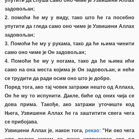
упутити да слуша само оно чиме је Узвишени Аллах
задовољан;
2. помоћи ће му у виду, тако што ће га посебно
упутити да гледа само оно чиме је Узвишени Аллах
задовољан;
3. Помоћи ће му у рукама, тако да ће њима чинити
само оно чиме је Он задовољан;
4. Помоћи ће му у ногама, тако да ће њима ићи
само на она места којима је Он задовољан, и неће
се трудити да ради осим оно што је добро.
Поред тога, ако тај човек затражи нешто од Аллаха,
Он ће му то испунити. Дакле, биће од оних чија се
дова прима. Такође, ако затражи уточиште код
Њега, Узвишени Аллах ће га заштитити свега чега
се прибојава.
Узвишени Аллах је, након тога,
рекао:
"Ни око чега