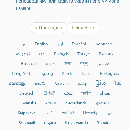
неправеднику, али када га ухвати неће му моћи
измаћи
< Претходно
Следеће >
عربي
English
اردو
Español
Indonesia
ئۇيغۇرچە
বাংলা
Français
Türkçe
Русский
Bosanski
සිංහල
हिन्दी
中文
فارسی
Tiếng Việt
Tagalog
Kurdî
Hausa
Português
മലയാളം
తెలుగు
Kiswahili
தமிழ்
မြန်မာ
ไทย
Deutsch
日本語
پښتو
অসমীয়া
Shqip
Svenska
አማርኛ
Nederlands
ગુજરાતી
Кыргызча
नेपाली
Yorùbá
Lietuvių
دری
Soomaali
тоҷикӣ
Kinyarwanda
Română