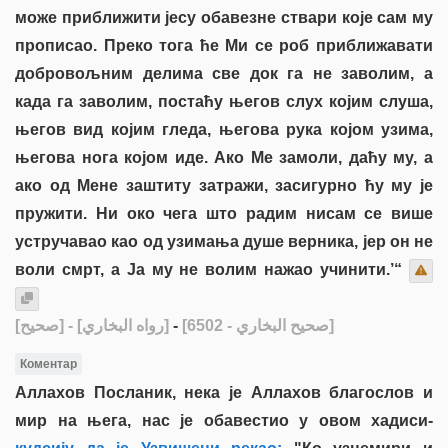
може приближити јесу обавезне ствари које сам му
прописао. Преко тога ће Ми се роб приближавати
добровољним делима све док га не заволим, а
када га заволим, постаћу његов слух којим слуша,
његов вид којим гледа, његова рука којом узима,
његова нога којом иде. Ако Ме замоли, даћу му, а
ако од Мене заштиту затражи, засигурно ћу му је
пружити. Ни око чега што радим нисам се више
устручавао као од узимања душе верника, јер он не
воли смрт, а Ја му не волим нажао учинити.’“
[صحيح]
- [رواه البخاري]
-
[صحيح البخاري - 6502]
Коментар
Аллахов Посланик, нека је Аллахов благослов и
мир на њега, нас је обавестио у овом хадиси-