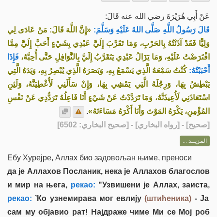
عَنْ أَبِي هُرَيْرَةَ رضي الله عنه قَالَ:
قَالَ رَسُولُ اللَّهِ صَلَّى اللهُ عَلَيْهِ وَسَلَّمَ:
«إِنَّ اللَّهَ قَالَ: مَنْ عَادَى لِي
وَلِيًّا فَقَدْ آذَنْتُهُ بِالحَرْبِ، وَمَا تَقَرَّبَ إِلَيَّ عَبْدِي بِشَيْءٍ أَحَبَّ إِلَيَّ مِمَّا
افْتَرَضْتُ عَلَيْهِ، وَمَا يَزَالُ عَبْدِي يَتَقَرَّبُ إِلَيَّ بِالنَّوَافِلِ حَتَّى أُحِبَّهُ،
فَإِذَا
أَحْبَبْتُهُ:
كُنْتُ سَمْعَهُ الَّذِي يَسْمَعُ بِهِ، وَبَصَرَهُ الَّذِي يُبْصِرُ بِهِ، وَيَدَهُ الَّتِي
يَبْطِشُ بِهَا، وَرِجْلَهُ الَّتِي يَمْشِي بِهَا، وَإِنْ سَأَلَنِي لَأُعْطِيَنَّهُ، وَلَئِنِ
اسْتَعَاذَنِي لَأُعِيذَنَّهُ، وَمَا تَرَدَّدْتُ عَنْ شَيْءٍ أَنَا فَاعِلُهُ تَرَدُّدِي عَنْ نَفْسِ
.
المُؤْمِنِ، يَكْرَهُ المَوْتَ وَأَنَا أَكْرَهُ مَسَاءَتَهُ»
] - [رواه البخاري] - [صحيح البخاري: 6502]
صحيح
[
المزيــد ...
Ебу Хурејре, Аллах био задовољан њиме, преноси
да је Аллахов Посланик, нека је Аллахов благослов
и мир на њега,
рекао:
"Узвишени је Аллах, заиста,
рекао:
’Ко узнемирава мог евлију
(штићеника)
- Ја
сам му објавио рат! Најдраже чиме Ми се Мој роб