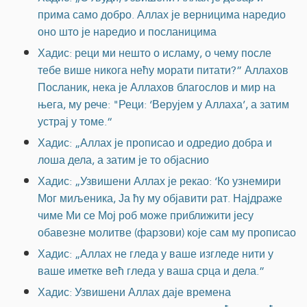
прима само добро. Аллах је верницима наредио
оно што је наредио и посланицима
Хадис: реци ми нешто о исламу, о чему после
тебе више никога нећу морати питати?” Аллахов
Посланик, нека је Аллахов благослов и мир на
њега, му рече: "Реци: ‘Верујем у Аллаха’, а затим
устрај у томе.“
Хадис: „Аллах је прописао и одредио добра и
лоша дела, а затим је то објаснио
Хадис: „Узвишени Аллах је рекао: ‘Ко узнемири
Мог миљеника, Ја ћу му објавити рат. Најдраже
чиме Ми се Мој роб може приближити јесу
обавезне молитве (фарзови) које сам му прописао
Хадис: „Аллах не гледа у ваше изгледе нити у
ваше иметке већ гледа у ваша срца и дела.”
Хадис: Узвишени Аллах даје времена