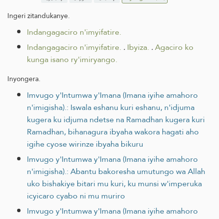
Ingeri zitandukanye.
Indangagaciro n'imyifatire.
Indangagaciro n'imyifatire.
.
Ibyiza.
.
Agaciro ko
kunga isano ry'imiryango.
Inyongera.
Imvugo y'Intumwa y'Imana (Imana iyihe amahoro
n'imigisha).: Iswala eshanu kuri eshanu, n'idjuma
kugera ku idjuma ndetse na Ramadhan kugera kuri
Ramadhan, bihanagura ibyaha wakora hagati aho
igihe cyose wirinze ibyaha bikuru
Imvugo y'Intumwa y'Imana (Imana iyihe amahoro
n'imigisha).: Abantu bakoresha umutungo wa Allah
uko bishakiye bitari mu kuri, ku munsi w'imperuka
icyicaro cyabo ni mu muriro
Imvugo y'Intumwa y'Imana (Imana iyihe amahoro