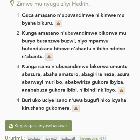
Zimwe mu nyugu z'iyi Hadith.
Guca amasano n'ubuvandimwe ni kimwe mu
byaha bikuru.
Kunga amasano n'ubuvandimwe bikorwa mu
buryo busanzwe buzwi, niyo mpamvu
butandukana bitewe n'ahantu n'ibihe ndetse
n'abantu.
Kunga isano n'ubuvandimwe bikorwa umuntu
abasura, abaha amaturo, abagirira neza, asura
abarwayi muri bo, ababwiriza gukora ibyiza,
anababuza gukora ibibi, n'ibindi nk'ibyo.
Buri uko uciye isano n'uwa bugufi niko icyaha
kirushaho gukomera.
Kugaragaza ibyasobanuwe.
Ururimi.:
الإنجليزية
الأوردية
الإسبانية
Inyongera.
(67)