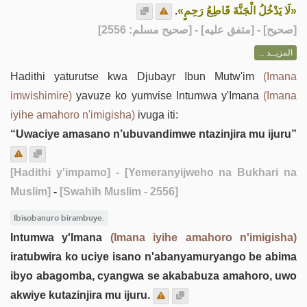
.
«لَا يَدْخُلُ الْجَنَّةَ قَاطِعُ رَحِمٍ»
] - [متفق عليه] - [صحيح مسلم: 2556]
صحيح
[
المزيــد ...
Hadithi yaturutse kwa Djubayr Ibun Mutw'im
(Imana
imwishimire)
yavuze ko yumvise Intumwa y'Imana
(Imana
iyihe amahoro n'imigisha)
ivuga iti:
“Uwaciye amasano n’ubuvandimwe ntazinjira mu ijuru”
[Hadithi y'impamo]
- [Yemeranyijweho na Bukhari na
Muslim]
-
[Swahih Muslim - 2556]
Ibisobanuro birambuye.
Intumwa y'Imana
(Imana iyihe amahoro n'imigisha)
iratubwira ko uciye isano n'abanyamuryango be abima
ibyo abagomba, cyangwa se akababuza amahoro, uwo
akwiye kutazinjira mu ijuru.