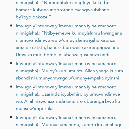
n'imigisha).: “Ntimugatuke abapfuye kuko bo
bamaze kubona ingororano cyangwa ibihano
by'ibyo bakoze.”
Imvugo y'Intumwa y'Imana (Imana iyihe amahoro
n'imigisha).: “Ntibyemewe ku muyislamu kwangana
n’umuvandimwe we w’umuyislamu igihe kirenze
amajoro atatu, bahura buri wese akirengagiza undi.
Umwiza muri bombi ni ubanza gusuhuza undi
Imvugo y'Intumwa y'Imana (Imana iyihe amahoro
n'imigisha).: Mu by'ukuri umuntu Allah yanga kuruta
abandi ni umunyamwaga w'umunyempaka nyinshi
Imvugo y'Intumwa y'Imana (Imana iyihe amahoro
n'imigisha).: Uzarinda icyubahiro cy'umuvandimwe
we, Allah nawe azarinda umuriro uburanga bwe ku
munsi w'imperuka
Imvugo y'Intumwa y'Imana (Imana iyihe amahoro
n'imigisha).: Mutinye amahugu, kubera ko amahugu