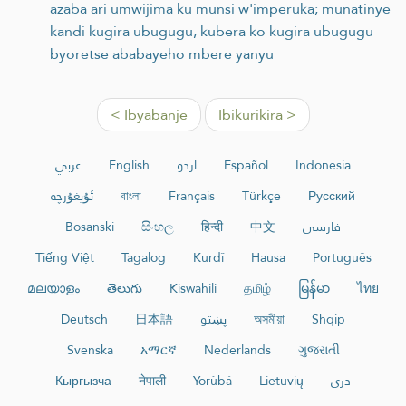
azaba ari umwijima ku munsi w'imperuka; munatinye
kandi kugira ubugugu, kubera ko kugira ubugugu
byoretse ababayeho mbere yanyu
< Ibyabanje
Ibikurikira >
عربي
English
اردو
Español
Indonesia
ئۇيغۇرچە
বাংলা
Français
Türkçe
Русский
Bosanski
සිංහල
हिन्दी
中文
فارسی
Tiếng Việt
Tagalog
Kurdî
Hausa
Português
മലയാളം
తెలుగు
Kiswahili
தமிழ்
မြန်မာ
ไทย
Deutsch
日本語
پښتو
অসমীয়া
Shqip
Svenska
አማርኛ
Nederlands
ગુજરાતી
Кыргызча
नेपाली
Yorùbá
Lietuvių
دری