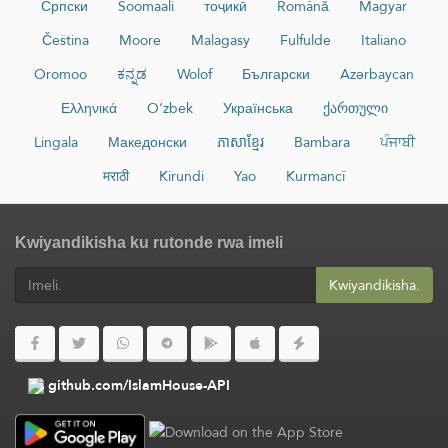
Српски
Soomaali
тоҷикӣ
Română
Magyar
Čeština
Moore
Malagasy
Fulfulde
Italiano
Oromoo
ಕನ್ನಡ
Wolof
Български
Azərbaycan
Ελληνικά
O‘zbek
Українська
ქართული
Lingala
Македонски
ភាសាខ្មែរ
Bambara
ਪੰਜਾਬੀ
मराठी
Kirundi
Yao
Kurmancî
Kwiyandikisha ku rutonde rwa imeli
Kwiyandikisha.
github.com/IslamHouse-API