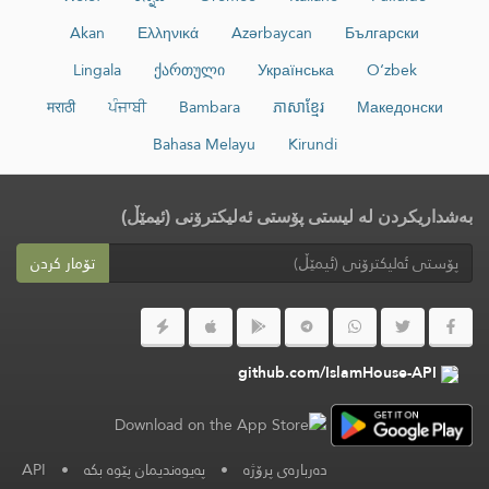
Akan
Ελληνικά
Azərbaycan
Български
Lingala
ქართული
Українська
O‘zbek
मराठी
ਪੰਜਾਬੀ
Bambara
ភាសាខ្មែរ
Македонски
Bahasa Melayu
Kirundi
بەشداریکردن لە لیستی پۆستی ئەلیکترۆنی (ئیمێڵ)
تۆمار کردن
github.com/IslamHouse-API
دەربارەی پرۆژە
•
پەیوەندیمان پێوە بکە
•
API