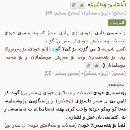
الْمُسْلِمِينَ وَعَامَّتِهِمْ»
.
[
صحيح
] - [رواه مسلم] - [صحيح مسلم: 55]
المزيــد ...
ژ تەمیمێ داری
(خودێ ژێ ڕازی بیت)
کو پێغەمبەرێ خودێ
(صەلات و سەلامێن خودێ ل سەر بن)
گۆت:
((دین شیره‌ته‌)
) من گۆت: بۆ كێ؟
گۆت:
((بۆ خودێ، بۆ په‌ڕتووكا
وی، بۆ پێغه‌مبه‌رێ وی، بۆ مه‌زنێن موسلمانان و بۆ هه‌می
موسلمانان)
).
[صحيح]
- [رواه مسلم]
-
[صحيح مسلم - 55]
شیکردنەوە
پێغەمبەرێ خودێ
(صەلات و سەلامێن خودێ ل سەر بن)
گۆت کو
ئایین یێ ل سەر دلسۆزی
(ئیخلاص)
و ڕاستگۆییێ ڕاوەستاییە،
هەتا کو وەکو خودێ واجب کری بهێتە ئەنجامدان، ب ته‌مامەتی و
بێی کێماسی یان غش و فێلبازی.
ڤێجا بۆ پێغەمبەرێ خودێ
(صەلات و سەلامێن خودێ ل سەر بن)