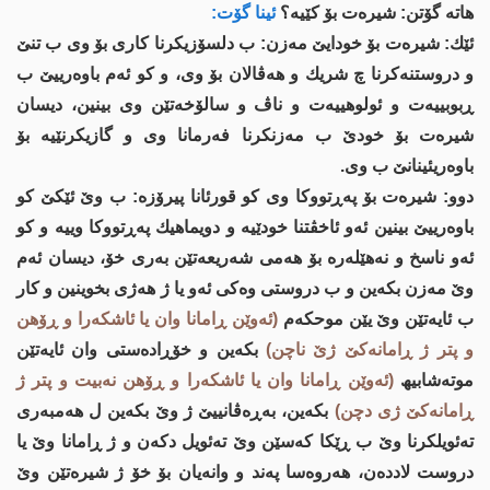
هاتە گۆتن: شیره‌ت بۆ کێیە؟
ئینا گۆت:
ئێك: شیره‌ت بۆ خودایێ مه‌زن: ب دلسۆزیكرنا کاری بۆ وی ب تنێ
و دروستنه‌كرنا چ شریك و هه‌ڤالان بۆ وی، و کو ئەم باوەرییێ ب
ڕبوبییەت و ئولوهییەت و ناڤ و سالۆخه‌تێن وی بینین، دیسان
شیره‌ت بۆ خودێ ب مەزنکرنا فەرمانا وی و گازیكرنێیه‌ بۆ
باوەریئینانێ ب وی.
دوو: شیره‌ت بۆ په‌ڕتووكا وی کو قورئانا پیرۆزە: ب وێ ئێكێ کو
باوەرییێ بینین ئەو ئاخڤتنا خودێیه‌ و دویماهیك په‌ڕتووكا وییە و کو
ئەو ناسخ و نه‌هێله‌ره‌ بۆ هەمی شەریعه‌تێن بەری خۆ، دیسان ئەم
وێ مەزن بکەین و ب دروستی وه‌كی ئه‌و یا ژ هه‌ژی بخوینین و كار
ب ئایه‌تێن وێ یێن موحكه‌م
(ئه‌وێن ڕامانا وان یا ئاشكه‌را و ڕۆهن
و پتر ژ ڕامانەکێ ژێ ناچن)
بكه‌ین و خۆڕاده‌ستی وان ئایه‌تێن
موته‌شابیھ
(ئه‌وێن ڕامانا وان یا ئاشكه‌را و ڕۆهن نه‌بیت و پتر ژ
ڕامانەکێ ژی دچن)
بكه‌ین، بەڕەڤانییێ ژ وێ بكه‌ین ل هه‌مبه‌ری
تەئویلکرنا وێ ب ڕێكا كه‌سێن وێ ته‌ئویل دكه‌ن و ژ ڕامانا وێ یا
دروست لادده‌ن، هه‌روه‌سا پەند و وانه‌یان بۆ خۆ ژ شیره‌تێن وێ