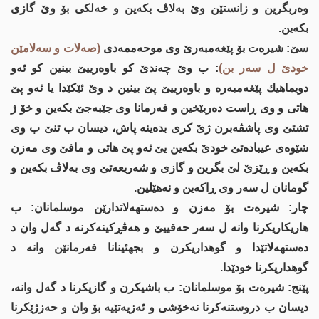
وه‌ربگرین و زانستێن وێ بەلاڤ بکەین و خه‌لكی بۆ وێ گازی
بکەین.
سێ: شیره‌ت بۆ پێغەمبەرێ وی موحه‌ممه‌دی
(صەلات و سەلامێن
خودێ ل سەر بن)
: ب وێ چه‌ندێ کو باوەرییێ بینین کو ئەو
دویماهیك پێغەمبەرە و باوەرییێ پێ بینین د وێ ئێكێدا یا ئەو پێ
هاتی و وی ڕاست ده‌ربێخین و فەرمانا وی جێبەجێ بکەین و خۆ ژ
تشتێ وی پاشڤه‌برن ژێ كری بده‌ینه‌ پاش، دیسان ب تنێ ب وی
شێوه‌ی عیباده‌تێ خودێ بكه‌ین یێ ئه‌و پێ هاتی و مافێ وی مەزن
بکەین و ڕێزێ لێ بگرین و گازی و شەریعه‌تێ وی بەلاڤ بکەین و
گومانان ل سەر وی ڕاكه‌ین و نه‌هێلین.
چار: شیره‌ت بۆ مه‌زن و ده‌ستهه‌لاتدارێن موسلمانان: ب
هاریکاریکرنا وانه‌ ل سەر حه‌قییێ و هه‌ڤڕكینه‌كرنه‌ د گه‌ل وان د
ده‌ستهه‌لاتێدا و گوهداریکرن و بجهئینانا فەرمانێن وانه‌ د
گوهداریکرنا خودێدا.
پێنج: شیره‌ت بۆ موسلمانان: ب باشیكرن و گازیكرنا د گەل وانه‌،
دیسان ب دروستنه‌كرنا نه‌خۆشی و ئه‌زیه‌تێیه‌ بۆ وان و حه‌زژێكرنا