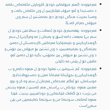
فەرموودە: ((هه‌ر مرۆڤه‌كێ خودێ كاروبارێن ملله‌ته‌كی بكه‌ته‌
د ده‌ستیدا و ئه‌و مرۆڤ فێلبازییێ ل وی ملله‌تی بكه‌ت و
وەسا بمریت؛ هنگی خودێ دێ به‌حه‌شتێ ل سه‌ر وی
مرۆڤی حه‌رام كه‌ت))
فەرموودە: پێغه‌مبه‌رێ خودێ (صه‌لات و سه‌لامێن خودێ ل
سه‌ر بن) به‌یعه‌ت دامه‌ (سۆز و په‌یمان ژ مه‌ وه‌رگرتن) ل سه‌ر
گوهداریكرنێ و جێبه‌جێكرنا فه‌رمانێن كاربده‌ستان ل ده‌مێ
به‌رته‌نگی و به‌رفره‌هییێ، د وی تشتێ بۆ مرۆڤی یێ خۆش و
د وی تشتێ بۆ مرۆڤی یێ نه‌خۆش، بگره‌ خۆ ل ده‌مێ ئه‌و
مافێن خۆ ل پێش مه‌ دئێخن
فەرموودە: ئەز شیره‌تێ ب ته‌قوا خودێ ل هه‌وە دکەم و ب
گوهداریکرن و بجهئینانا فەرمانا مه‌زن و ده‌ستهه‌لاتدارێ
موسلمان، خۆ ئەگەر عەبدەکی فەرمان ل سەر وە کر و بوو
مه‌زنێ هه‌وه‌. چونکی ب ڕاستی هەر کەسێ ژ هەوە پشتی
من بژیت؛ دێ گه‌له‌ك ڤێكنه‌كرن و جوداهییێ بینیت. ڤێجا
هه‌وه‌ ئه‌مانه‌ت سوننەتا من و سوننەتا خەلیفەیێن من یێن
سه‌رڕاست