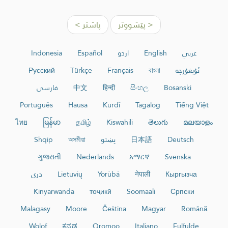
< پێشووتر
پاشتر >
عربي
English
اردو
Español
Indonesia
ئۇيغۇرچە
বাংলা
Français
Türkçe
Русский
Bosanski
සිංහල
हिन्दी
中文
فارسی
Português
Hausa
Kurdî
Tagalog
Tiếng Việt
ไทย
မြန်မာ
தமிழ்
Kiswahili
తెలుగు
മലയാളം
Deutsch
日本語
پښتو
অসমীয়া
Shqip
ગુજરાતી
Nederlands
አማርኛ
Svenska
Кыргызча
नेपाली
Yorùbá
Lietuvių
دری
Kinyarwanda
тоҷикӣ
Soomaali
Српски
Malagasy
Moore
Čeština
Magyar
Română
Wolof
ಕನ್ನಡ
Oromoo
Italiano
Fulfulde