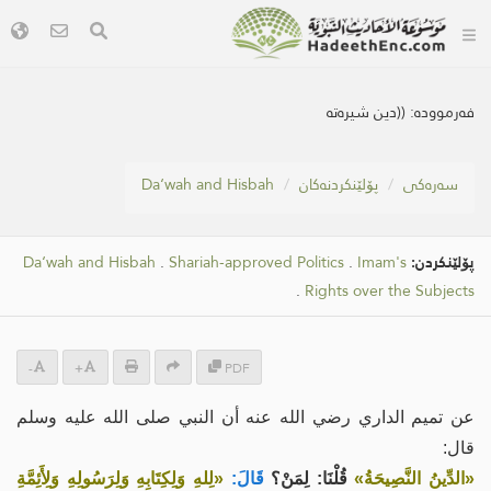
فەرموودە:
((دین شیره‌ته‌
سه‌ره‌كی
پۆلێنکردنەکان
Da‘wah and Hisbah
پۆلێنکردن:
Imam's
.
Shariah-approved Politics
.
Da‘wah and Hisbah
.
Rights over the Subjects
-
+
PDF
عن تميم الداري رضي الله عنه أن النبي صلى الله عليه وسلم
قال:
«الدِّينُ النَّصِيحَةُ»
قُلْنَا: لِمَنْ؟
قَالَ:
«لِلهِ وَلِكِتَابِهِ وَلِرَسُولِهِ وَلِأَئِمَّةِ