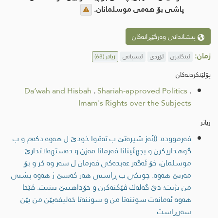
پاشی بۆ هەمی موسلمانان.
پیشاندانی وەرگێڕانەکان
زمان:
ئینگلیزی
ئۆردی
ئیسپانی
زیاتر
(68)
پۆلێنکردنەکان
Da‘wah and Hisbah
.
Shariah-approved Politics
.
Imam's Rights over the Subjects
زیاتر
فەرموودە: ((ئەز شیره‌تێ ب ته‌قوا خودێ ل هه‌وە دکەم و ب
گوهداریکرن و بجهئینانا فەرمانا مه‌زن و ده‌ستهه‌لاتدارێ
موسلمان، خۆ ئەگەر عەبدەکی فەرمان ل سەر وە کر و بۆ
مه‌زنێ هه‌وه‌. چونکی ب ڕاستی هەر کەسێ ژ هەوە پشتی
من بژیت؛ دێ گه‌له‌ك ڤێكنه‌كرن و جۆداهییێ بینیت. ڤێجا
هه‌وه‌ ئه‌مانه‌ت سوننەتا من و سوننەتا خەلیفەیێن من یێن
سه‌رڕاست