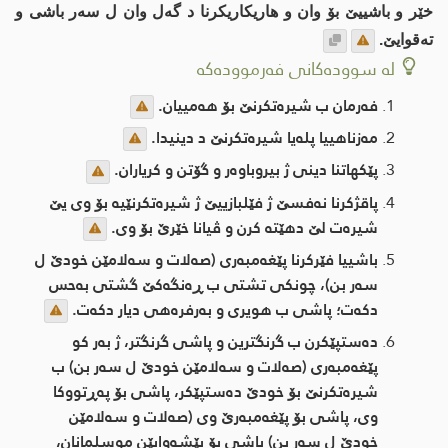
خێر و باشییێ بۆ وان و هاریکاریکرنا د گەل وان ل سەر باشی و
ته‌قوایێ.
لە سوودەکانی فەرموودەکە
فەرمان ب شیره‌تكرنێ بۆ هەمییان.
مەزناهییا پله‌یا شیره‌تكرنێ د دینیدا.
پێكهاتنا دینی ژ بیروباوەر و گۆتن و کریاران.
پاقژکرنا نەفسێ ژ فێلبازییێ ژ شیره‌تكرنێیه‌ بۆ وی یێ
شیره‌ت لێ دهێتە کرن و ڤیانا خێرێ بۆ وی.
باشییا فێرکرنا پێغەمبەری (صەلات و سەلامێن خودێ ل
سەر بن)، چونكی تشتی ب ڕه‌نگه‌كێ گشتی به‌حس
دكه‌ت؛ پاشی ب هویری و به‌رفره‌هی دیار دكه‌ت.
دەستپێکرن ب گرنگترین و پاشی گرنگتر، ژ به‌ر کو
پێغەمبەری (صەلات و سەلامێن خودێ ل سەر بن) ب
شیره‌تكرنێ بۆ خودێ دەستپێکر، پاشی بۆ پەڕتووکا
وی، پاشی بۆ پێغەمبەرێ وی (صەلات و سەلامێن
خودێ ل سەر بن) پاشی بۆ پێشەوایێن موسلمانان،