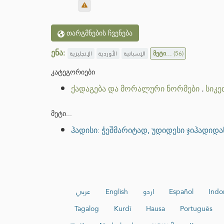
თარგმნების ჩვენება
ენა:
الإنجليزية
الأوردية
الإسبانية
მეტი...
(56)
კატეგორიები
ქადაგება და მორალური ნორმები
.
სიკე
მეტი...
ჰადისი: ჭეშმარიტად, უდიდესი ჯიჰადიდ
عربي
English
اردو
Español
Indo
Tagalog
Kurdî
Hausa
Português