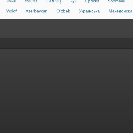
नेपाली
Yorùbá
Lietuvių
دری
Српски
Soomaali
Wolof
Azərbaycan
O‘zbek
Українська
Македонски