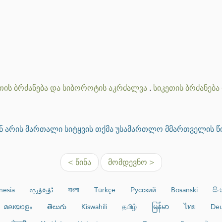
თის ბრძანება და სიბოროტის აკრძალვა
.
სიკეთის ბრძანება
ან არის მართალი სიტყვის თქმა უსამართლო მმართველის წ
< წინა
მომდევნო >
nesia
ئۇيغۇرچە
বাংলা
Türkçe
Русский
Bosanski
සි
മലയാളം
తెలుగు
Kiswahili
தமிழ்
မြန်မာ
ไทย
Deu