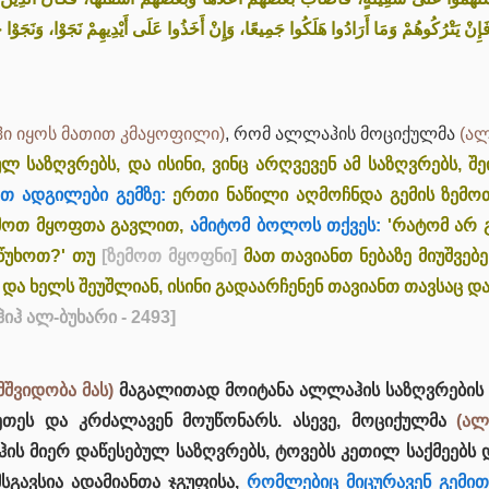
، فَإِنْ يَتْرُكُوهُمْ وَمَا أَرَادُوا هَلَكُوا جَمِيعًا، وَإِنْ أَخَذُوا عَلَى أَيْدِيهِمْ نَجَوْا، وَنَجَوْ
ი იყოს მათით კმაყოფილი)
, რომ ალლაჰის მოციქულმა
(ალ
ულ საზღვრებს, და ისინი, ვინც არღვევენ ამ საზღვრებს,
თ ადგილები გემზე:
ერთი ნაწილი აღმოჩნდა გემის ზემოთ
მოთ მყოფთა გავლით,
ამიტომ ბოლოს თქვეს:
'რატომ არ 
აწუხოთ?' თუ
[ზემოთ მყოფნი]
მათ თავიანთ ნებაზე მიუშვებე
 და ხელს შეუშლიან, ისინი გადაარჩენენ თავიანთ თავსაც და
ჰიჰ ალ-ბუხარი - 2493]
შვიდობა მას)
მაგალითად მოიტანა ალლაჰის საზღვრების დ
ეთეს და კრძალავენ მოუწონარს. ასევე, მოციქულმა
(ალ
ჰის მიერ დაწესებულ საზღვრებს, ტოვებს კეთილ საქმეებს 
სგავსია ადამიანთა ჯგუფისა,
რომლებიც მიცურავენ გემით