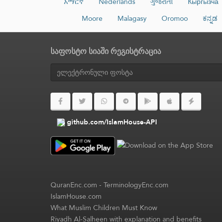
አማርኛ
Nederlands
ગુજરાતી
Кыргызча
Moore
Malagasy
Oromoo
ಕನ್ನಡ
საფოსტო სიაში რეგისტრაცია
github.com/IslamHouse-API
QuranEnc.com
-
TerminologyEnc.com
IslamHouse.com
What Muslim Children Must Know
Riyadh Al-Salheen with explanation and benefits