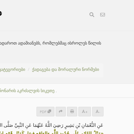
 შევადაროთ ადამიანებს, რომლებმაც ისროლეს წილის
კატეგორიები
ქადაგება და მორალური ნორმები
უწონარის აკრძალვის სიკეთე
.
PDF
+
-
عَنِ النُّعْمَانِ بْنِ بَشِيرٍ رَضِيَ اللَّهُ عَنْهُمَا عَنِ النَّبِيِّ صَلَّى ال:
مَثَلُ القَائِمِ عَلَى حُدُودِ اللَّهِ وَالوَاقِعِ فِيهَا، كَمَثَلِ قَوْمٍ اسْ،