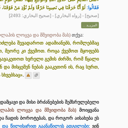
فَقَالُوا:
لَوْ أَنَّا خَرَقْنَا فِي نَصِيبِنَا خَرْقًا وَلَمْ نُؤْذِ مَنْ فَوْقَنَا»
] - [رواه البخاري] - [صحيح البخاري: 2493]
صحيح
[
المزيــد ...
ლაჰის ლოცვა და მშვიდობა მას)
თქვა:
 შეიძლება შევადაროთ ადამიანებს, რომლებმაც
, მეორე კი ქვემოთ. როცა ქვემოთ მყოფებს
გავაკეთოთ ხვრელი გემის ძირში, რომ წყალი
ნ და მისცემენ ნებას გააკეთონ ის, რაც სურთ,
 სხვებსაც»
.
ამცავი და მისი ბრძანებების შემსრულებელი
ლაჰის ლოცვა და მშვიდობა მას)
მოიყვანა
და ჩადის ბოროტებას, და როგორ აისახება ეს
 და წილისყრით გაანაწილეს ადგილები:
ვინ