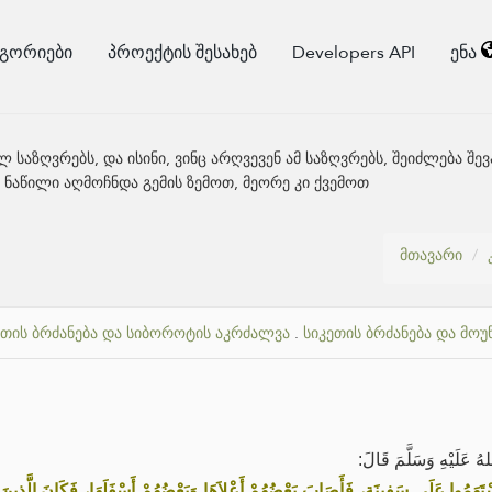
ეგორიები
პროექტის შესახებ
Developers API
ენა
ულ საზღვრებს, და ისინი, ვინც არღვევენ ამ საზღვრებს, შეიძლება
ი ნაწილი აღმოჩნდა გემის ზემოთ, მეორე კი ქვემოთ
მთავარი
ეთის ბრძანება და სიბოროტის აკრძალვა
.
სიკეთის ბრძანება და მო
لهُ عَلَيْهِ وَسَلَّمَ قَالَ
تَهَمُوا عَلَى سَفِينَةٍ، فَأَصَابَ بَعْضُهُمْ أَعْلاَهَا وَبَعْضُهُمْ أَسْفَلَهَا، فَكَانَ الَّذِين