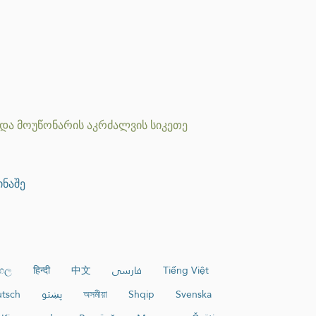
 და მოუწონარის აკრძალვის სიკეთე
ინაშე
ංහල
हिन्दी
中文
فارسی
Tiếng Việt
tsch
پښتو
অসমীয়া
Shqip
Svenska