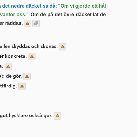
 det nedre däcket sa då:
"Om vi gjorde ett hål
ovanför oss."
Om de på det övre däcket lät de
er räddas.
mhällen skyddas och skonas.
mer konkreta.
da.
vad de gör.
ttfärdig.
ågot hycklare också gör.