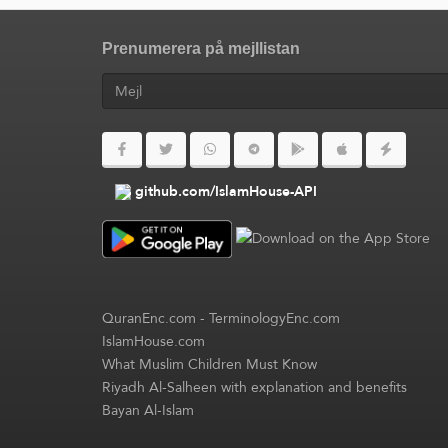
Prenumerera på mejllistan
github.com/IslamHouse-API
QuranEnc.com
-
TerminologyEnc.com
IslamHouse.com
What Muslim Children Must Know
Riyadh Al-Salheen with explanation and benefits
Bayan Al-Islam