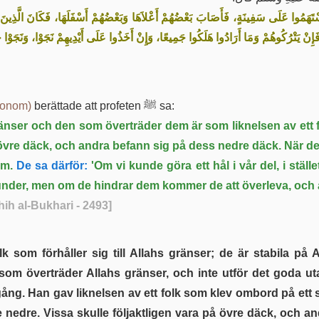
تَهَمُوا عَلَى سَفِينَةٍ، فَأَصَابَ بَعْضُهُمْ أَعْلاَهَا وَبَعْضُهُمْ أَسْفَلَهَا، فَكَانَ الَّذِين
، فَإِنْ يَتْرُكُوهُمْ وَمَا أَرَادُوا هَلَكُوا جَمِيعًا، وَإِنْ أَخَذُوا عَلَى أَيْدِيهِمْ نَجَوْا، وَنَجَوْ
honom)
berättade att profeten ﷺ sa:
gränser och den som överträder dem är som liknelsen av ett 
 övre däck, och andra befann sig på dess nedre däck. När 
em.
De sa därför:
'Om vi ​​kunde göra ett hål i vår del, i stäl
nder, men om de hindrar dem kommer de att överleva, och al
hih al-Bukhari - 2493]
som överträder Allahs gränser, och inte utför det goda u
ng. Han gav liknelsen av ett folk som klev ombord på ett 
 nedre. Vissa skulle följaktligen vara på övre däck, och 