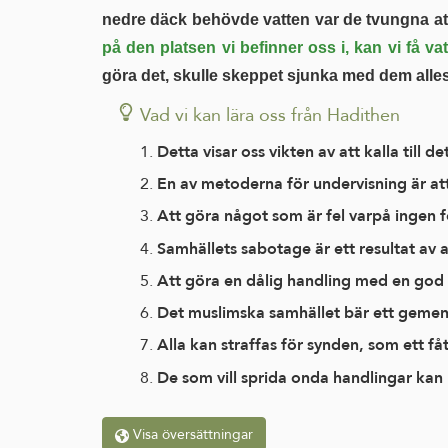
nedre däck behövde vatten var de tvungna at
på den platsen vi befinner oss i, kan vi få 
göra det, skulle skeppet sjunka med dem all
Vad vi kan lära oss från Hadithen
Detta visar oss vikten av att kalla till
En av metoderna för undervisning är att
Att göra något som är fel varpå ingen f
Samhällets sabotage är ett resultat av 
Att göra en dålig handling med en god av
Det muslimska samhället bär ett gemens
Alla kan straffas för synden, som ett f
De som vill sprida onda handlingar kan 
Visa översättningar