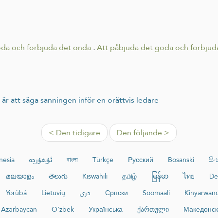
 goda och förbjuda det onda
.
Att påbjuda det goda och förbjuda
är att säga sanningen inför en orättvis ledare
< Den tidigare
Den följande >
nesia
ئۇيغۇرچە
বাংলা
Türkçe
Русский
Bosanski
සි
മലയാളം
తెలుగు
Kiswahili
தமிழ்
မြန်မာ
ไทย
De
Yorùbá
Lietuvių
دری
Српски
Soomaali
Kinyarwan
Azərbaycan
O‘zbek
Українська
ქართული
Македонс