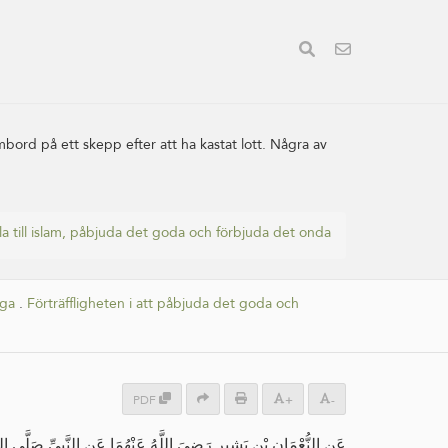
mbord på ett skepp efter att ha kastat lott. Några av
la till islam, påbjuda det goda och förbjuda det onda
iga
.
Förträffligheten i att påbjuda det goda och
PDF
+
-
عَنِ النُّعْمَانِ بْنِ بَشِيرٍ رَضِيَ اللَّهُ عَنْهُمَا عَنِ النَّبِيِّ صَلَّى ال: