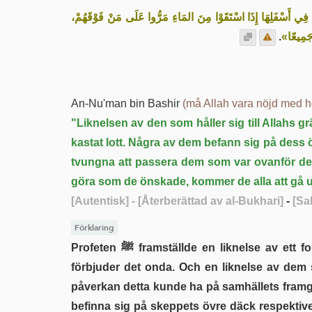
«َ فِي أَسْفَلِهَا إِذَا اسْتَقَوْا مِنَ المَاءِ مَرُّوا عَلَى مَنْ فَوْقَهُمْ
.
ا جَمِيعًا
An-Nu'man bin Bashir
(må Allah vara nöjd med 
"Liknelsen av den som håller sig till Allahs 
kastat lott. Några av dem befann sig på dess
tvungna att passera dem som var ovanför d
göra som de önskade, kommer de alla att gå u
[Autentisk]
- [Återberättad av al-Bukhari]
-
[Sa
Förklaring
Profeten ﷺ framställde en liknelse av ett folk som förhåller sig till Allahs gränser; de är stabila på Allahs befallning, uppmanar till det goda och
förbjuder det onda. Och en liknelse av dem 
påverkan detta kunde ha på samhällets framgå
befinna sig på skeppets övre däck respektive