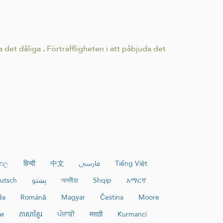
 det dåliga
.
Förträffligheten i att påbjuda det
ංහල
हिन्दी
中文
فارسی
Tiếng Việt
utsch
پښتو
অসমীয়া
Shqip
አማርኛ
da
Română
Magyar
Čeština
Moore
ки
ភាសាខ្មែរ
ਪੰਜਾਬੀ
मराठी
Kurmancî