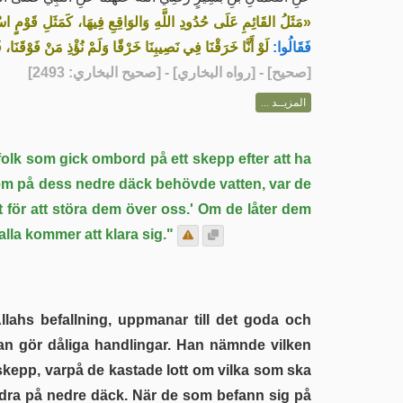
مَثَلُ القَائِمِ عَلَى حُدُودِ اللَّهِ وَالوَاقِعِ فِيهَا، كَمَثَلِ قَوْمٍ اسْ،
فَقَالُوا:
لَوْ أَنَّا خَرَقْنَا فِي نَصِيبِنَا خَرْقًا وَلَمْ نُؤْذِ مَنْ فَوْقَنَا»
] - [رواه البخاري] - [صحيح البخاري: 2493]
صحيح
[
المزيــد ...
folk som gick ombord på ett skepp efter att ha
dem på dess nedre däck behövde vatten, var de
let för att störa dem över oss.' Om de låter dem
la kommer att klara sig."
tan gör dåliga handlingar. Han nämnde vilken
skepp, varpå de kastade lott om vilka som ska
andra på nedre däck. När de som befann sig på