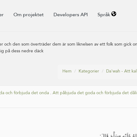
er
Om projektet
Developers API
Språk
nser och den som överträder dem är som liknelsen av ett folk som gick o
sig på dess nedre däck
Hem
Kategorier
Da'wah - Att kal
goda och förbjuda det onda
.
Att påbjuda det goda och förbjuda det dål
لهُ عَلَيْهِ وَسَلَّمَ قَالَ