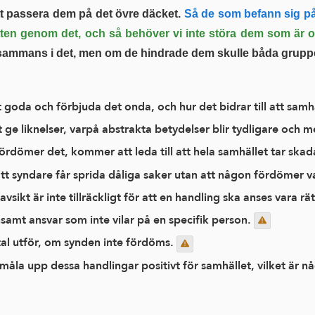
t passera dem på det övre däcket.
Så de som befann sig på
vatten genom det, och så behöver vi inte störa dem som är 
esammans i det, men om de hindrade dem skulle båda grupp
 det goda och förbjuda det onda, och hur det bidrar till att sa
 ge liknelser, varpå abstrakta betydelser blir tydligare och 
ördömer det, kommer att leda till att hela samhället tar ska
att syndare får sprida dåliga saker utan att någon fördömer 
sikt är inte tillräckligt för att en handling ska anses vara rä
amt ansvar som inte vilar på en specifik person.
åtal utför, om synden inte fördöms.
måla upp dessa handlingar positivt för samhället, vilket är n