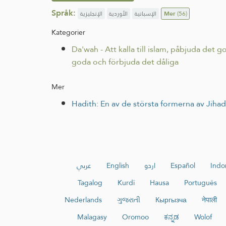
Språk:
الإنجليزية
الأوردية
الإسبانية
Mer
(56)
Kategorier
Da'wah - Att kalla till islam, påbjuda det
goda och förbjuda det dåliga
Mer
Hadith: En av de största formerna av Jihad 
عربي
English
اردو
Español
Indo
Tagalog
Kurdî
Hausa
Português
Nederlands
ગુજરાતી
Кыргызча
नेपाली
Malagasy
Oromoo
ಕನ್ನಡ
Wolof