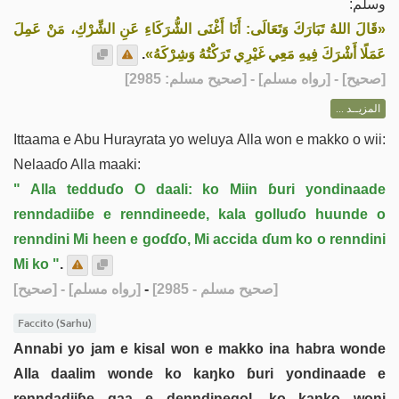
وسلم:
«قَالَ اللهُ تَبَارَكَ وَتَعَالَى: أَنَا أَغْنَى الشُّرَكَاءِ عَنِ الشِّرْكِ، مَنْ عَمِلَ
.
عَمَلًا أَشْرَكَ فِيهِ مَعِي غَيْرِي تَرَكْتُهُ وَشِرْكَهُ»
] - [رواه مسلم] - [صحيح مسلم: 2985]
صحيح
[
المزيــد ...
Ittaama e Abu Hurayrata yo weluya Alla won e makko o wii:
Nelaaɗo Alla maaki:
" Alla tedduɗo O daali: ko Miin ɓuri yondinaade
renndadiiɓe e renndineede, kala golluɗo huunde o
renndini Mi heen e goɗɗo, Mi accida ɗum ko o renndini
Mi ko "
.
[صحيح]
- [رواه مسلم]
-
[صحيح مسلم - 2985]
Faccito (Sarhu)
Annabi yo jam e kisal won e makko ina habra wonde
Alla daalim wonde ko kaŋko ɓuri yondinaade e
renndadiiɓe gaa e denndinegol, ko kaŋko woni