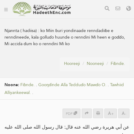
Njannta ( hadiisa) :
ko Miin ɓuri yondinaade renndadiiɓe e
renndineede, kala golluɗo huunde o renndini Mi heen e goɗɗo,
Mi accida ɗum ko o renndini Mi ko
Hooreeji
Nooneeji
Fiɓnde.
Noone:
Fiɓnde.
.
Gooŋɗinde Alla Tedduɗo Mawɗo O.
.
Tawhiid
Alliyankeewal.
.
PDF
+
-
عن أبي هريرة رضي الله عنه قال: قال رسول الله صلى الله عليه