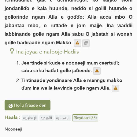
jondaniiɗo e kala huunde, neɗɗo si gollii huunde o
gollorinde ngam Alla e goɗɗo; Alla acca mbo O
jaɓantaa mbo, o ruttaɗe e jom majje. Ina waɗɗii
laɓɓinande golle ngam Alla sabu O jaɓatah si wonah
golle baɗiraaɗe ngam Makko.
Ina jeyaa e nafooje Hadiis
Jeertinde sirkude e nooneeji mum ceertuɗi;
sabu sirku haɗat golle jaɓeede.
Tintinaade yondinaare Alla e manngu makko
ɗum ina walla lavvinde golle ngam Alla.
Hollu firaaɗe ɗen
Haala :
الإنجليزية
الأوردية
الإسبانية
Ɓeydaari
(68)
Nooneeji