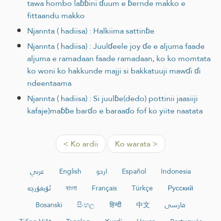
tawa hombo laɓɓini ɗuum e ɓernde makko e
fittaandu makko
Njannta ( hadiisa) : Halkiima sattinɓe
Njannta ( hadiisa) : Juulɗeele joy ɗe e aljuma faade
aljuma e ramadaan faade ramadaan, ko ko momtata
ko woni ko hakkunde majji si bakkatuuji mawɗi ɗi
ndeentaama
Njannta ( hadiisa) : Si juulɓe(dedo) pottinii jaasiiji
kafaje)maɓɓe barɗo e baraaɗo fof ko yiite naatata
< Ko ardii
Ko warata >
عربي
English
اردو
Español
Indonesia
ئۇيغۇرچە
বাংলা
Français
Türkçe
Русский
Bosanski
සිංහල
हिन्दी
中文
فارسی