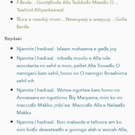
Fiɓnde.
.
Gooŋɗinde Alla Tedduɗo Mawɗo O.
.
Tawhiid Alliyankeewal.
Ɓure e neediiji mum.
.
Newuyaaji e waajuuji.
.
Golle
ɓerɗe.
Ɓeydaari
Njannta ( hadiisa) : Islaam mahaama e geɗe joy
Njannta ( hadiisa) : mbeɗa moolo e Alla nde
woodanta mi sehil e mon, pellet Alla Toowɗo O
nanngarii kam sehil, hono no O nanngiri Ibraahiima
sehil nih
Njannta ( hadiisa) : Wotee nguttee kam hono no
Annasaara en nguttirno Ɓiy Maryama; miin ko mi
maccuɗo Makko ,mbi'ee: Maccuɗo Alla e Nelaaɗo
Makko
Njannta ( hadiisa) : ɓuri maleede e tefoore am ko
oon biiɗo deweteeɗo e goongo alah si wonah Alla,