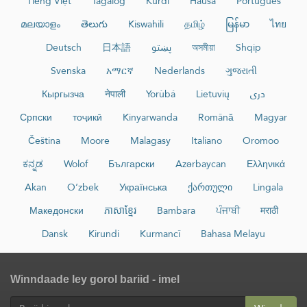
Tiếng Việt
Tagalog
Kurdî
Hausa
Português
മലയാളം
తెలుగు
Kiswahili
தமிழ்
မြန်မာ
ไทย
Deutsch
日本語
پښتو
অসমীয়া
Shqip
Svenska
አማርኛ
Nederlands
ગુજરાતી
Кыргызча
नेपाली
Yorùbá
Lietuvių
دری
Српски
тоҷикӣ
Kinyarwanda
Română
Magyar
Čeština
Moore
Malagasy
Italiano
Oromoo
ಕನ್ನಡ
Wolof
Български
Azərbaycan
Ελληνικά
Akan
O‘zbek
Українська
ქართული
Lingala
Македонски
ភាសាខ្មែរ
Bambara
ਪੰਜਾਬੀ
मराठी
Dansk
Kirundi
Kurmancî
Bahasa Melayu
Winndaade ley gorol bariid - imel