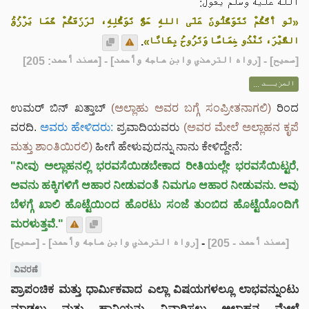
الله عليه وسلم يقول:
«لَو أَنَّكُمْ تَتَوَكَّلُونَ عَلَى اللهِ حَقَّ تَوَكُّلِهِ، لَرَزَقَكُمْ كَمَا يَرْزُقُ
.
الطَّيْرَ، تَغْدُو خِمَاصًا وَتَرُوحُ بِطَانًا»
] - [رواه الترمذي وابن ماجه وأحمد] - [مسند أحمد: 205]
صحيح
[
المزيــد ...
ಉಮರ್ ಬಿನ್ ಖತ್ತಾಬ್
(ಅಲ್ಲಾಹು ಅವರ ಬಗ್ಗೆ ಸಂಪ್ರೀತನಾಗಲಿ)
ರಿಂದ
ವರದಿ.
ಅವರು ಹೇಳಿದರು:
ಪ್ರವಾದಿಯವರು
(ಅವರ ಮೇಲೆ ಅಲ್ಲಾಹನ ಕೃಪೆ
ಮತ್ತು ಶಾಂತಿಯಿರಲಿ)
ಹೀಗೆ ಹೇಳುವುದನ್ನು ನಾನು ಕೇಳಿದ್ದೇನೆ:
"ನೀವು ಅಲ್ಲಾಹನಲ್ಲಿ ಭರವಸೆಯಿಡಬೇಕಾದ ರೀತಿಯಲ್ಲೇ ಭರವಸೆಯಿಟ್ಟರೆ,
ಅವನು ಹಕ್ಕಿಗಳಿಗೆ ಆಹಾರ ನೀಡುವಂತೆ ನಿಮಗೂ ಆಹಾರ ನೀಡುವನು. ಅವು
ಬೆಳಗ್ಗೆ ಖಾಲಿ ಹೊಟ್ಟೆಯಿಂದ ಹೊರಟು ಸಂಜೆ ತುಂಬಿದ ಹೊಟ್ಟೆಯೊಂದಿಗೆ
ಮರಳುತ್ತವೆ."
[صحيح]
- [رواه الترمذي وابن ماجه وأحمد]
-
[مسند أحمد - 205]
ವಿವರಣೆ
ಪ್ರಾಪಂಚಿಕ ಮತ್ತು ಧಾರ್ಮಿಕವಾದ ಎಲ್ಲಾ ವಿಷಯಗಳಲ್ಲೂ ಲಾಭವನ್ನುಂಟು
ಮಾಡಲು ಮತ್ತು ಹಾನಿಯನ್ನು ನಿವಾರಿಸಲು ಅಲ್ಲಾಹನ ಮೇಲೆ