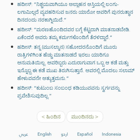
ಹದೀಸ್: “ನಿಶ್ಚಯವಾಗಿಯೂ ಅಲ್ಲಾಹನ ಆಸ್ತಿಯಲ್ಲಿ ಲಂಗು-
ಲಗಾಮಿಲ್ಲದೆ ವ್ಯವಹರಿಸುವ ಜನರು ಯಾರೋ ಅವರಿಗೆ ಪುನರುತ್ಥಾನ
ದಿನದಂದು ನರಕಾಗ್ನಿಯಿದೆ.”
ಹದೀಸ್: “ಮರಣಹೊಂದಿದವರ ಬಗ್ಗೆ ಕೆಟ್ಟದಾಗಿ ಮಾತನಾಡಬೇಡಿ.
ಏಕೆಂದರೆ ಅವರು ತಮ್ಮ ಕರ್ಮಗಳೊಂದಿಗೆ ತೆರಳಿದ್ದಾರೆ.”
ಹದೀಸ್: ತನ್ನ (ಮುಸಲ್ಮಾನ) ಸಹೋದರನೊಂದಿಗೆ ಮೂರು
ರಾತ್ರಿಗಳಿಗಿಂತ ಹೆಚ್ಚು ಮಾತನಾಡದೆ ಇರಲು ಯಾರಿಗೂ
ಅನುಮತಿಯಿಲ್ಲ. ಅವರಿಬ್ಬರು ಎದುರಾಗುವಾಗ ಒಬ್ಬ ಆ ಕಡೆ ಮತ್ತು
ಇನ್ನೊಬ್ಬ ಈ ಕಡೆ ಮುಖ ತಿರುಗಿಸುತ್ತಾನೆ. ಅವರಲ್ಲಿ ಮೊದಲು ಸಲಾಮ್
ಹೇಳುವವನೇ ಅತ್ಯುತ್ತಮನು.”
ಹದೀಸ್: “ಕುಟುಂಬ ಸಂಬಂಧ ಕಡಿಯುವವನು ಸ್ವರ್ಗವನ್ನು
ಪ್ರವೇಶಿಸುವುದಿಲ್ಲ.”
< ಹಿಂದಿನ
ಮುಂದಿನದು >
عربي
English
اردو
Español
Indonesia