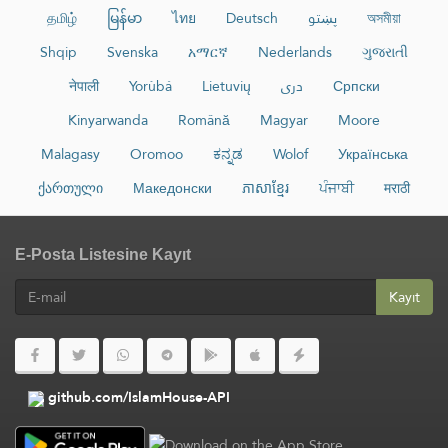
தமிழ்
မြန်မာ
ไทย
Deutsch
پښتو
অসমীয়া
Shqip
Svenska
አማርኛ
Nederlands
ગુજરાતી
नेपाली
Yorùbá
Lietuvių
دری
Српски
Kinyarwanda
Română
Magyar
Moore
Malagasy
Oromoo
ಕನ್ನಡ
Wolof
Українська
ქართული
Македонски
ភាសាខ្មែរ
ਪੰਜਾਬੀ
मराठी
E-Posta Listesine Kayıt
Kayıt
github.com/IslamHouse-API