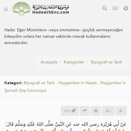
Hadis:
Eğer Müminlere –veya ümmetime– güçlük vermeyeceğini
bilseydim onlara her namaz vaktinde misvak kullanmalarını
emrederdim
Anasayfa
Kategoriler
Biyografi ve Tarih
Kategori:
Biyografi ve Tarih
.
Peygamber'in Hayatı
.
Peygamber'in
Şemaili (Dış Görünüşü)
.
PDF
+
-
عَنْ أَبِي هُرَيْرَةَ رضي الله عنه عَنِ النَّبِيِّ صَلَّى اللهُ عَلَيْهِ وَسَلَّمَ قَالَ: