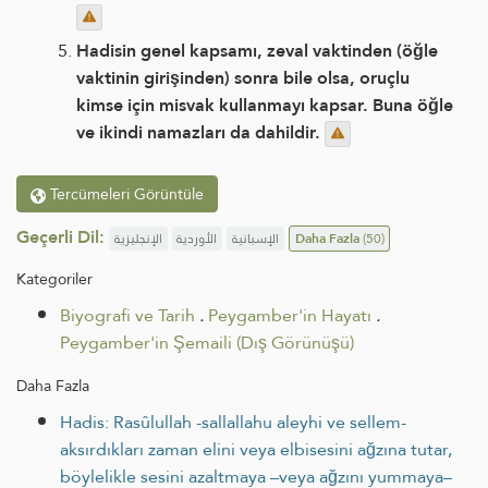
Hadisin genel kapsamı, zeval vaktinden (öğle
vaktinin girişinden) sonra bile olsa, oruçlu
kimse için misvak kullanmayı kapsar. Buna öğle
ve ikindi namazları da dahildir.
Tercümeleri Görüntüle
Geçerli Dil:
الإنجليزية
الأوردية
الإسبانية
Daha Fazla
(50)
Kategoriler
Biyografi ve Tarih
.
Peygamber'in Hayatı
.
Peygamber'in Şemaili (Dış Görünüşü)
Daha Fazla
Hadis: Rasûlullah -sallallahu aleyhi ve sellem-
aksırdıkları zaman elini veya elbisesini ağzına tutar,
böylelikle sesini azaltmaya –veya ağzını yummaya–