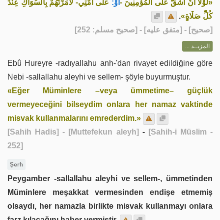
«لَوْلَا أَنْ أَشُقَّ عَلَى الْمُؤْمِنِينَ -
أَوْ:
عَلَى أُمَّتِي- لَأَمَرْتُهُمْ بِالسِّوَاكِ عِنْدَ
.
كُلِّ صَلَاةٍ»
] - [متفق عليه] - [صحيح مسلم: 252]
صحيح
[
المزيــد ...
Ebû Hureyre -radıyallahu anh-'dan rivayet edildiğine göre
Nebi -sallallahu aleyhi ve sellem- şöyle buyurmuştur.
«Eğer Müminlere –veya ümmetime– güçlük
vermeyeceğini bilseydim onlara her namaz vaktinde
misvak kullanmalarını emrederdim.»
[Sahih Hadis]
- [Muttefekun aleyh]
-
[Sahih-i Müslim -
252]
Şerh
Peygamber -sallallahu aleyhi ve sellem-, ümmetinden
Müminlere meşakkat vermesinden endişe etmemiş
olsaydı, her namazla birlikte misvak kullanmayı onlara
farz kılacağını haber vermiştir.