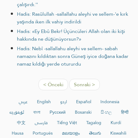
çalışırdı.''
Hadis: Rasûlullah -sallallahu aleyhi ve sellem-'e kırk
yaşında iken ilk vahiy indirildi
Hadis: «Ey Ebû Bekr! Üçüncüleri Allah olan iki kişi
hakkında ne düşünüyorsun?»
Hadis: Nebî -sallallahu aleyhi ve sellem- sabah
namazını kıldıktan sonra Güneş iyice doğana kadar
namaz kıldığı yerde otururdu
< Önceki
Sonraki >
عربي
English
اردو
Español
Indonesia
ئۇيغۇرچە
বাংলা
Русский
Bosanski
සිංහල
हिन्दी
中文
فارسی
Tiếng Việt
Tagalog
Kurdî
Hausa
Português
മലയാളം
తెలుగు
Kiswahili