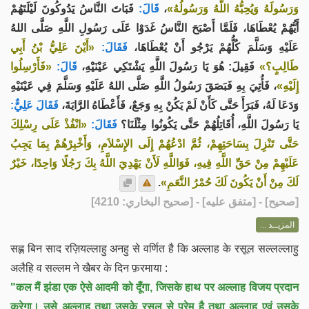
فَبَاتَ النَّاسُ يَدُوكُونَ لَيْلَتَهُمْ
قَالَ:
،
وَرَسُولَهُ وَيُحِبُّهُ اللَّهُ وَرَسُولُهُ»
أَيُّهُمْ يُعْطَاهَا، فَلَمَّا أَصْبَحَ النَّاسُ غَدَوْا عَلَى رَسُولِ اللَّهِ صَلَّى اللهُ
عَلَيْهِ وَسَلَّمَ كُلُّهُمْ يَرْجُو أَنْ يُعْطَاهَا،
فَقَالَ:
«أَيْنَ عَلِيُّ بْنُ أَبِي
طَالِبٍ؟»
فَقِيلَ: هُوَ يَا رَسُولَ اللَّهِ يَشْتَكِي عَيْنَيْهِ،
قَالَ:
«فَأَرْسِلُوا
إِلَيْهِ»
، فَأُتِيَ بِهِ فَبَصَقَ رَسُولُ اللَّهِ صَلَّى اللهُ عَلَيْهِ وَسَلَّمَ فِي عَيْنَيْهِ
وَدَعَا لَهُ، فَبَرَأَ حَتَّى كَأَنْ لَمْ يَكُنْ بِهِ وَجَعٌ، فَأَعْطَاهُ الرَّايَةَ،
فَقَالَ عَلِيٌّ:
يَا رَسُولَ اللَّهِ، أُقَاتِلُهُمْ حَتَّى يَكُونُوا مِثْلَنَا؟
فَقَالَ:
«انْفُذْ عَلَى رِسْلِكَ
حَتَّى تَنْزِلَ بِسَاحَتِهِمْ، ثُمَّ ادْعُهُمْ إِلَى الإِسْلاَمِ، وَأَخْبِرْهُمْ بِمَا يَجِبُ
عَلَيْهِمْ مِنْ حَقِّ اللَّهِ فِيهِ، فَوَاللَّهِ لَأَنْ يَهْدِيَ اللَّهُ بِكَ رَجُلًا وَاحِدًا، خَيْرٌ
.
لَكَ مِنْ أَنْ يَكُونَ لَكَ حُمْرُ النَّعَمِ»
] - [متفق عليه] - [صحيح البخاري: 4210]
صحيح
[
المزيــد ...
सह्ल बिन साद रज़ियल्लाहु अनहु से वर्णित है कि अल्लाह के रसूल सल्लल्लाहु
अलैहि व सल्लम ने खैबर के दिन फ़रमाया :
"कल मैं झंडा एक ऐसे आदमी को दूँगा, जिसके हाथ पर अल्लाह विजय प्रदान
करेगा। उसे अल्लाह तथा उसके रसूल से प्रेम है तथा अल्लाह एवं उसके