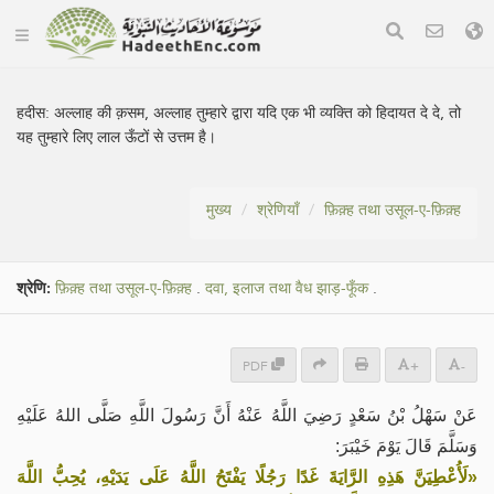
हदीस:
अल्लाह की क़सम, अल्लाह तुम्हारे द्वारा यदि एक भी व्यक्ति को हिदायत दे दे, तो
यह तुम्हारे लिए लाल ऊँटों से उत्तम है।
मुख्य
श्रेणियाँ
फ़िक़्ह तथा उसूल-ए-फ़िक़्ह
श्रेणि:
फ़िक़्ह तथा उसूल-ए-फ़िक़्ह
.
दवा, इलाज तथा वैध झाड़-फूँक
.
PDF
+
-
عَنْ سَهْلُ بْنُ سَعْدٍ رَضِيَ اللَّهُ عَنْهُ أَنَّ رَسُولَ اللَّهِ صَلَّى اللهُ عَلَيْهِ
وَسَلَّمَ قَالَ يَوْمَ خَيْبَرَ:
«لَأُعْطِيَنَّ هَذِهِ الرَّايَةَ غَدًا رَجُلًا يَفْتَحُ اللَّهُ عَلَى يَدَيْهِ، يُحِبُّ اللَّهَ