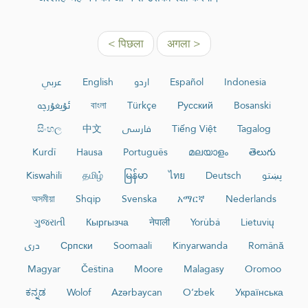
< पिछला
अगला >
عربي
English
اردو
Español
Indonesia
ئۇيغۇرچە
বাংলা
Türkçe
Русский
Bosanski
සිංහල
中文
فارسی
Tiếng Việt
Tagalog
Kurdî
Hausa
Português
മലയാളം
తెలుగు
Kiswahili
தமிழ்
မြန်မာ
ไทย
Deutsch
پښتو
অসমীয়া
Shqip
Svenska
አማርኛ
Nederlands
ગુજરાતી
Кыргызча
नेपाली
Yorùbá
Lietuvių
دری
Српски
Soomaali
Kinyarwanda
Română
Magyar
Čeština
Moore
Malagasy
Oromoo
ಕನ್ನಡ
Wolof
Azərbaycan
O‘zbek
Українська