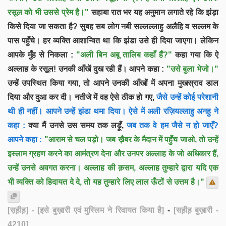
रसूल को भी उससे प्रेम है।"
सहाबा रात भर यह अनुमान लगाते रहे कि झंड़ा
किसे दिया जा सकता है? सुबह सब लोग नबी सल्लल्लाहु अलैहि व सल्लम के
पास पहुँचे। हर व्यक्ति आशान्वित था कि झंडा उसे ही दिया जाएगा। लेकिन
आपके मुँह से निकला :
"अली बिन अबू तालिब कहाँ हैं?"
कहा गया कि ऐ
अल्लाह के रसूल! उनकी आँखें दुख रही हैं। आपने कहा :
"उसे बुला भेजो।"
उन्हें उपस्थित किया गया, तो आपने उनकी आँखों में अपना मुखस्राव डाल
दिया और दुआ कर दी। नतीजे में वह ऐसे ठीक हो गए,
जैसे उन्हें कोई परेशानी
थी ही नहीं। आपने उन्हें झंडा थमा दिया। ऐसे में अली रज़ियल्लाहु अनहु ने
कहा :
क्या मैं उनसे उस समय तक लड़ूँ,
जब तक वे हम जैसे न हो जाएँ?
आपने कहा :
"आराम से चल पड़ो। जब ख़ैबर के मैदान में पहुँच जाओ, तो उन्हें
इस्लाम ग्रहण करने का आमंत्रण देना और उनपर अल्लाह के जो अधिकार हैं,
उन्हें उनसे अवगत करना। अल्लाह की क़सम, अल्लाह तुम्हारे द्वारा यदि एक
भी व्यक्ति को हिदायत दे दे, तो यह तुम्हारे लिए लाल ऊँटों से उत्तम है।"
[स़ह़ीह़]
- [इसे बुख़ारी एवं मुस्लिम ने रिवायत किया है]
-
[सह़ीह़ बुख़ारी -
4210]