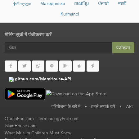
ქართული
Македонски
ភាសាខ្មែរ
ਪੰਜਾਬੀ
मराठी
Kurmancî
मेलिंग सूची में पंजीकरण करें
पंजीकरण
github.com/IslamHouse-API
परियोजना के बारे में
•
हमसे सम्पर्क करें
•
API
QuranEnc.com
-
TerminologyEnc.com
IslamHouse.com
What Muslim Children Must Know