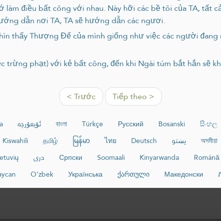
hớ làm điều bất công với nhau. Này hỡi các bề tôi của TA, tất 
hướng dẫn nơi TA, TA sẽ hướng dẫn các ngươi.
hìn thấy Thượng Đế của mình giống như việc các người đang 
iệc trừng phạt) với kẻ bất công, đến khi Ngài túm bắt hắn sẽ 
< Trước
Tiếp theo >
a
ئۇيغۇرچە
বাংলা
Türkçe
Русский
Bosanski
සිංහල
Kiswahili
தமிழ்
မြန်မာ
ไทย
Deutsch
پښتو
অসমীয়া
ietuvių
دری
Српски
Soomaali
Kinyarwanda
Română
aycan
O‘zbek
Українська
ქართული
Македонски
ភ