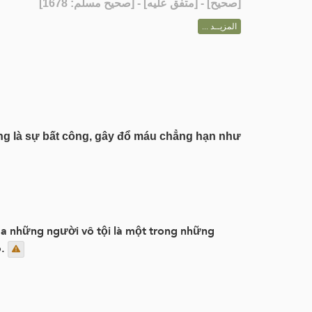
] - [متفق عليه] - [صحيح مسلم: 1678]
صحيح
[
المزيــد ...
của những người vô tội là một trong những
.