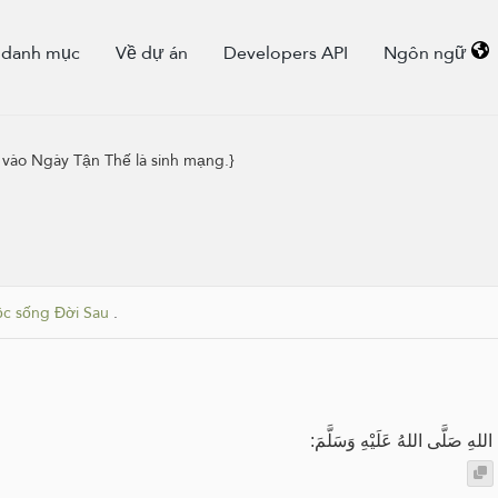
 danh mục
Về dự án
Developers API
Ngôn ngữ
i vào Ngày Tận Thế là sinh mạng.}
c sống Đời Sau
.
هِ صَلَّى اللهُ عَلَيْهِ وَسَلَّمَ