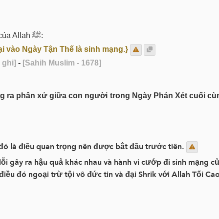
Ông ‘Abdullah bin Mas’ud thuật lại lời Thiên Sứ của Allah ﷺ:
ại vào Ngày Tận Thế là sinh mạng.}
 ghi]
-
[Sahih Muslim - 1678]
đó là điều quan trọng nên được bắt đầu trước tiên.
lỗi gây ra hậu quả khác nhau và hành vi cướp đi sinh mạng 
 điều đó ngoại trừ tội vô đức tin và đại Shrik với Allah Tối Cao