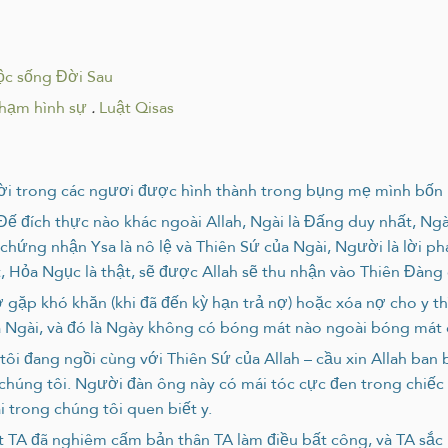
ộc sống Đời Sau
phạm hình sự
.
Luật Qisas
ười trong các ngươi được hình thành trong bụng mẹ mình bốn
 đích thực nào khác ngoài Allah, Ngài là Đấng duy nhất, Ngà
chứng nhận Ysa là nô lệ và Thiên Sứ của Ngài, Người là lời p
t, Hỏa Ngục là thật, sẽ được Allah sẽ thu nhận vào Thiên Đàn
gặp khó khăn (khi đã đến kỳ hạn trả nợ) hoặc xóa nợ cho y th
Ngài, và đó là Ngày không có bóng mát nào ngoài bóng mát 
tôi đang ngồi cùng với Thiên Sứ của Allah – cầu xin Allah ban
 chúng tôi. Người đàn ông này có mái tóc cực đen trong chiếc
 trong chúng tôi quen biết y.
ật TA đã nghiêm cấm bản thân TA làm điều bất công, và TA sắc 