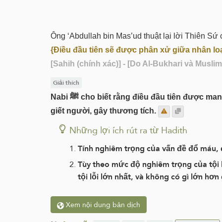
{Điều đầu tiên sẽ được phân xử giữa nhân lo
[Sahih (chính xác)]
- [Do Al-Bukhari và Muslim
Giải thích
Nabi ﷺ cho biết rằng điều đầu tiên được mang ra phân xử giữa con người trong Ngày Phán Xét cuối cùng là sự bất công, gây đổ máu chẳng hạn như
giết người, gây thương tích.
Những lợi ích rút ra từ Hadith
Tính nghiêm trọng của vấn đề đổ máu, 
Tùy theo mức độ nghiêm trọng của tội 
tội lỗi lớn nhất, và không có gì lớn hơn
Xem nội dung bản dịch