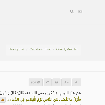
Trang chủ
Các danh mục
Giáo lý đức tin
PDF
+
-
عَنْ عَبْدِ اللهِ بنِ مَسْعُودٍ رضي الله عنه قَالَ: قَالَ رَسُولُ الل:
.
«أَوَّلُ مَا يُقْضَى بَيْنَ النَّاسِ يَوْمَ الْقِيَامَةِ فِي الدِّمَاءِ»