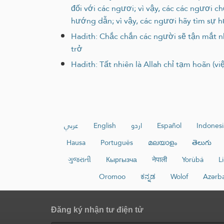
đối với các ngươi; vì vậy, các các ngươi c
hướng dẫn; vì vậy, các ngươi hãy tìm sự 
Hadith: Chắc chắn các người sẽ tận mắt n
trở
Hadith: Tất nhiên là Allah chỉ tạm hoãn (v
عربي
English
اردو
Español
Indonesi
Hausa
Português
മലയാളം
తెలుగు
ગુજરાતી
Кыргызча
नेपाली
Yorùbá
L
Oromoo
ಕನ್ನಡ
Wolof
Azərb
Đăng ký nhận tư điện tử