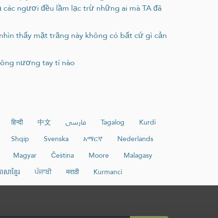
cả các ngươi đều lầm lạc trừ những ai mà TA đã
nhìn thấy mặt trăng này không có bất cứ gì cản
không nương tay tí nào
हिन्दी
中文
فارسی
Tagalog
Kurdî
Shqip
Svenska
አማርኛ
Nederlands
Magyar
Čeština
Moore
Malagasy
ាសាខ្មែរ
ਪੰਜਾਬੀ
मराठी
Kurmancî