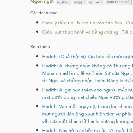
Ngôn ngữ:
الإنجليزية
الأوردية
الإسبانية
Xem thêm
(56)
Các danh mục
Giáo lý đức tin
.
Niềm tin vào Đời Sau
.
Cu
Giáo luật thực hành và bằng chứng
.
Tội 
Xem thêm
Hadith: {Quả thật sự tạo hóa của mỗi ng
Hadith: Ai chứng nhận không có Thượng Đế
Muhammad là nô lệ và Thiên Sứ của Ngài; 
từ Ngài; và chứng nhận Thiên Đàng là thậ
Hadith: Ai gia hạn thêm cho người mắc nợ 
mát dưới bóng mát chiếc Ngai Vương của 
Hadith: Vào một ngày nọ, trong lúc chúng 
một người đàn ông xuất hiện tiến về phía
vết của một khách lữ hành, nhưng không ai
Hadith: Này hỡi các bề tôi của TA, quả th