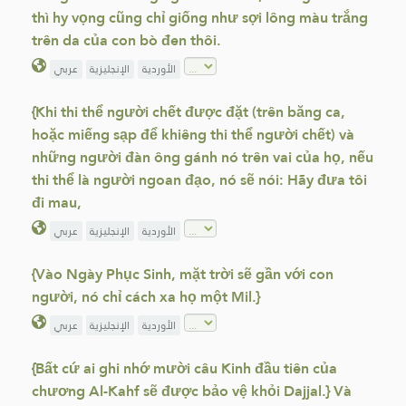
thì hy vọng cũng chỉ giống như sợi lông màu trắng
trên da của con bò đen thôi.
الأوردية
الإنجليزية
عربي
{Khi thi thể người chết được đặt (trên băng ca,
hoặc miếng sạp để khiêng thi thể người chết) và
những người đàn ông gánh nó trên vai của họ, nếu
thi thể là người ngoan đạo, nó sẽ nói: Hãy đưa tôi
đi mau,
الأوردية
الإنجليزية
عربي
{Vào Ngày Phục Sinh, mặt trời sẽ gần với con
người, nó chỉ cách xa họ một Mil.}
الأوردية
الإنجليزية
عربي
{Bất cứ ai ghi nhớ mười câu Kinh đầu tiên của
chương Al-Kahf sẽ được bảo vệ khỏi Dajjal.} Và