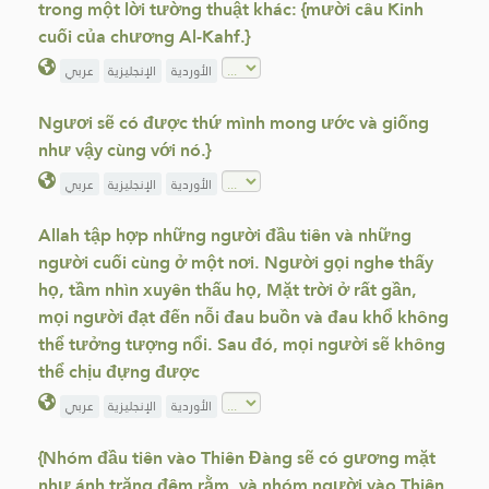
trong một lời tường thuật khác: {mười câu Kinh
cuối của chương Al-Kahf.}
الأوردية
الإنجليزية
عربي
Ngươi sẽ có được thứ mình mong ước và giống
như vậy cùng với nó.}
الأوردية
الإنجليزية
عربي
Allah tập hợp những người đầu tiên và những
người cuối cùng ở một nơi. Người gọi nghe thấy
họ, tầm nhìn xuyên thấu họ, Mặt trời ở rất gần,
mọi người đạt đến nỗi đau buồn và đau khổ không
thể tưởng tượng nổi. Sau đó, mọi người sẽ không
thể chịu đựng được
الأوردية
الإنجليزية
عربي
{Nhóm đầu tiên vào Thiên Đàng sẽ có gương mặt
như ánh trăng đêm rằm, và nhóm người vào Thiên