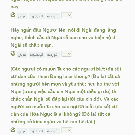
này
الأوردية
الإنجليزية
عربي
Hãy ngẩn đầu Ngươi lên, nói đi Ngài đang lắng
nghe, thỉnh cầu đi Ngài sẽ ban cho và biện hộ đi
Ngài sẽ chấp nhận.
الأوردية
الإنجليزية
عربي
{Các ngươi có muốn Ta cho các ngươi biết (đa số)
cư dân của Thiên Đàng là ai không? (Đó là) tất cả
những người hèn mọn và yếu thế; nếu họ thề với
Ngài (trong việc cầu xin Ngài một điều gì đó) thì
chắc chắn Ngài sẽ đáp lại (lời cầu xin đó). Và các
ngươi có muốn Ta cho các ngươi biết (đa số) cư
dân của Hỏa Ngục là ai không? (Đó là) tất cả
những kẻ kiêu ngạo và tự cao tự đại.}
الأوردية
الإنجليزية
عربي