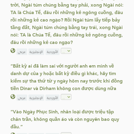
trời, Ngài túm chúng bằng tay phải, xong Ngài nói:
TA là Chúa Tể, đâu rồi những kẻ ngông cuồng, đâu
rồi những kẻ cao ngạo? Rồi Ngài túm lấy tiếp bảy
tầng đất, Ngài túm chúng bằng tay trái, xong Ngài
nói: TA là Chúa Tể, đâu rồi những kẻ ngông cuồng,
đâu rồi những kẻ cao ngạo?
الأوردية
الإنجليزية
عربي
“Bất kỳ ai đã làm sai với người anh em mình về
danh dự của y hoặc bất kỳ điều gì khác, hãy tìm
kiếm sự tha thứ từ y ngày hôm nay trước khi đồng
tiền Dinar và Dirham không con được dùng nữa
الأوردية
الإنجليزية
عربي
“Vào Ngày Phục Sinh, nhân loại được triệu tập
chân trần, không quần áo và còn nguyên bao quy
đầu.”