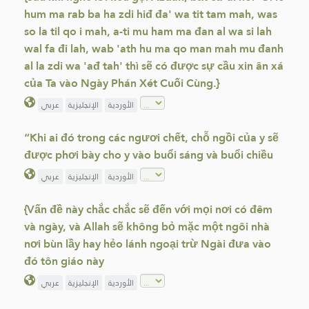
hum ma rab ba ha zdi hiđ đa' wa tit tam mah, was
so la til qo i mah, a-ti mu ham ma đan al wa si lah
wal fa đi lah, wab 'ath hu ma qo man mah mu đanh
al la zdi wa 'ađ tah' thì sẽ có được sự cầu xin ân xá
của Ta vào Ngày Phán Xét Cuối Cùng.}
الأوردية
الإنجليزية
عربي
“Khi ai đó trong các ngươi chết, chỗ ngồi của y sẽ
được phơi bày cho y vào buổi sáng và buổi chiều
الأوردية
الإنجليزية
عربي
{Vấn đề này chắc chắc sẽ đến với mọi nơi có đêm
và ngày, và Allah sẽ không bỏ mặc một ngôi nhà
nơi bùn lầy hay hẻo lánh ngoại trừ Ngài đưa vào
đó tôn giáo này
الأوردية
الإنجليزية
عربي