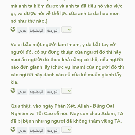
mà anh ta kiếm được và anh ta đã tiêu nó vào việc
gì, và được hỏi về thể lực của anh ta đã hao mòn
nó như thế nào.}
الأوردية
الإنجليزية
عربي
Và ai bầu một người làm Imam, y đã bắt tay với
người đó, có sự đồng thuận của người đó thì hãy
nuôi ăn người đó theo khả năng có thể, nếu người
nào đến giành lấy (chức vụ Imam) của người đó thì
các ngươi hãy đánh vào cổ của kẻ muốn giành lấy
kia.
الأوردية
الإنجليزية
عربي
Quả thật, vào ngày Phán Xét, Allah - Đấng Oai
Nghiêm và Tối Cao sẽ nói: Này con cháu Adam, TA
đã bị bệnh nhưng ngươi đã không thăm viếng TA.
الأوردية
الإنجليزية
عربي