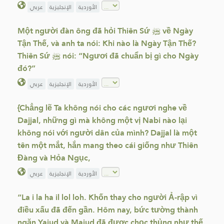
الأوردية
الإنجليزية
عربي
Một người đàn ông đã hỏi Thiên Sứ ﷺ về Ngày
Tận Thế, và anh ta nói: Khi nào là Ngày Tận Thế?
Thiên Sứ ﷺ nói: “Ngươi đã chuẩn bị gì cho Ngày
đó?”
الأوردية
الإنجليزية
عربي
{Chẳng lẽ Ta không nói cho các ngươi nghe về
Dajjal, những gì mà không một vị Nabi nào lại
không nói với người dân của mình? Dajjal là một
tên một mắt, hắn mang theo cái giống như Thiên
Đàng và Hỏa Ngục,
الأوردية
الإنجليزية
عربي
“La i la ha il lol loh. Khốn thay cho người Ả-rập vì
điều xấu đã đến gần. Hôm nay, bức tường thành
ngăn Yajud và Majud đã được chọc thủng như thế