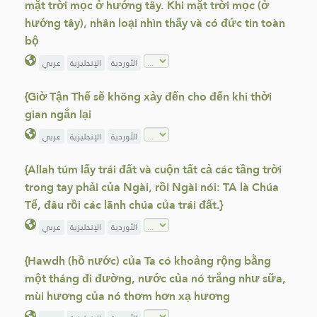
mặt trời mọc ở hướng tây. Khi mặt trời mọc (ở
hướng tây), nhân loại nhìn thấy và có đức tin toàn
bộ
الأوردية
الإنجليزية
عربي
{Giờ Tận Thế sẽ không xảy đến cho đến khi thời
gian ngắn lại
الأوردية
الإنجليزية
عربي
{Allah túm lấy trái đất và cuộn tất cả các tầng trời
trong tay phải của Ngài, rồi Ngài nói: TA là Chúa
Tể, đâu rồi các lãnh chúa của trái đất.}
الأوردية
الإنجليزية
عربي
{Hawdh (hồ nước) của Ta có khoảng rộng bằng
một tháng đi đường, nước của nó trắng như sữa,
mùi hương của nó thơm hơn xạ hương