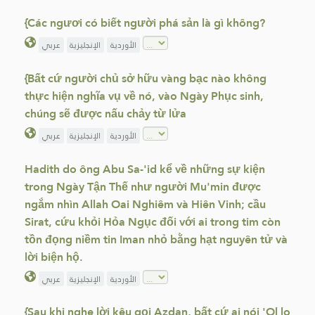
{Các ngươi có biết người phá sản là gì không?
الأوردية
الإنجليزية
عربي
{Bất cứ người chủ sở hữu vàng bạc nào không
thực hiện nghĩa vụ về nó, vào Ngày Phục sinh,
chúng sẽ được nấu chảy từ lửa
الأوردية
الإنجليزية
عربي
Hadith do ông Abu Sa-'id kể về những sự kiện
trong Ngày Tận Thế như người Mu'min được
ngắm nhìn Allah Oai Nghiêm và Hiên Vinh; cầu
Sirat, cứu khỏi Hỏa Ngục đối với ai trong tim còn
tồn đọng niềm tin Iman nhỏ bằng hạt nguyên tử và
lời biện hộ.
الأوردية
الإنجليزية
عربي
{Sau khi nghe lời kêu gọi Azdan, bất cứ ai nói 'Ol lo