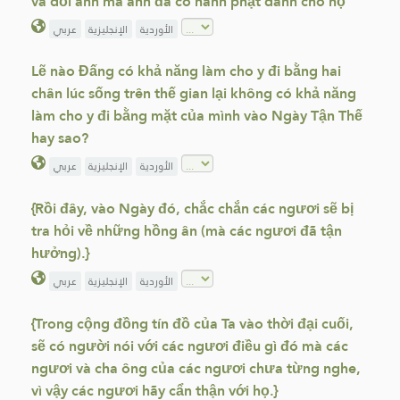
và dối anh mà anh đã có hành phạt dành cho họ
الأوردية
الإنجليزية
عربي
Lẽ nào Đấng có khả năng làm cho y đi bằng hai
chân lúc sống trên thế gian lại không có khả năng
làm cho y đi bằng mặt của mình vào Ngày Tận Thế
hay sao?
الأوردية
الإنجليزية
عربي
{Rồi đây, vào Ngày đó, chắc chắn các ngươi sẽ bị
tra hỏi về những hồng ân (mà các ngươi đã tận
hưởng).}
الأوردية
الإنجليزية
عربي
{Trong cộng đồng tín đồ của Ta vào thời đại cuối,
sẽ có người nói với các ngươi điều gì đó mà các
ngươi và cha ông của các ngươi chưa từng nghe,
vì vậy các ngươi hãy cẩn thận với họ.}