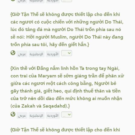
الأوردية
الإنجليزية
عربي
{Giờ Tận Thế sẽ không được thiết lập cho đến khi
các ngươi có cuộc chiến với những người Do Thái,
lúc đó tảng đá mà người Do Thái trốn phía sau nó
sẽ nói: Hỡi người Muslim, người Do Thái này đang
trốn phía sau tôi, hãy đến giết hắn.}
الأوردية
الإنجليزية
عربي
{Xin thề với Đấng nắm linh hồn Ta trong tay Ngài,
con trai của Maryam sẽ sớm giáng trần để phân xử
giửa các ngươi một cách công bằng, Người bẻ
gãy thánh giá, giết heo, qui định thuế thân và tiền
của trở nên dồi dào đến mức không ai muốn nhận
(của Zakah và Saqadahd).}
الأوردية
الإنجليزية
عربي
{Giờ Tận Thế sẽ không được thiết lập cho đến khi