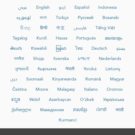
عربي
English
اردو
Español
Indonesia
ئۇيغۇرچە
বাংলা
Türkçe
Русский
Bosanski
සිංහල
हिन्दी
中文
فارسی
Tiếng Việt
Tagalog
Kurdî
Hausa
Português
മലയാളം
తెలుగు
Kiswahili
မြန်မာ
ไทย
Deutsch
پښتو
অসমীয়া
Shqip
Svenska
አማርኛ
Nederlands
ગુજરાતી
Кыргызча
नेपाली
Yorùbá
Lietuvių
دری
Soomaali
Kinyarwanda
Română
Magyar
Čeština
Moore
Malagasy
Italiano
Oromoo
ಕನ್ನಡ
Wolof
Azərbaycan
O‘zbek
Українська
ქართული
Македонски
ភាសាខ្មែរ
ਪੰਜਾਬੀ
मराठी
Kurmancî