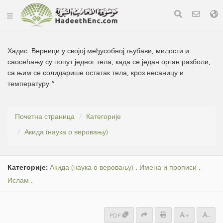
Хадис:
Верници у својој међусобној љубави, милости и
саосећању су попут једног тела; када се један орган разболи,
са њим се солидарише остатак тела, кроз несаницу и
температуру.“
Почетна страница
Категорије
Акида (наука о веровању)
Категорије:
Акида (наука о веровању)
.
Имена и прописи
.
Ислам
.
PDF
+
-