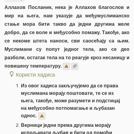
Аллахов Посланик, нека је Аллахов благослов и
мир на њега, нам указује да међумуслиманско
стање мора бити такво да једни другима желе
добро, да се воле и међусобно помажу. Такође, ако
се некоме штета наноси, сви саосећају са њим.
Муслимани су попут једног тела, ако се део
разболи, остатак тела на то реагује кроз несаницу и
повишену температуру.
Користи хадиса
Из овог хадиса закључујемо да се права
муслимана морају поштовати, те се из
њега, такође, може разумети и подстицај
на међусобно потпомагање и љубазан
однос.
Верници једни према другима морају
испољавати љубав и бити од помоћи