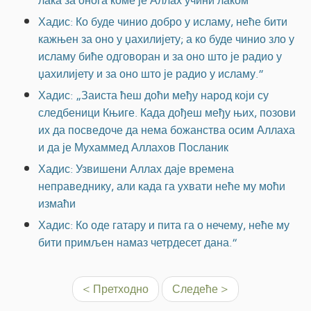
лака за онога коме је Аллах учини лаком
Хадис: Ко буде чинио добро у исламу, неће бити
кажњен за оно у џахилијету; а ко буде чинио зло у
исламу биће одговоран и за оно што је радио у
џахилијету и за оно што је радио у исламу.”
Хадис: „Заиста ћеш доћи међу народ који су
следбеници Књиге. Када дођеш међу њих, позови
их да посведоче да нема божанства осим Аллаха
и да је Мухаммед Аллахов Посланик
Хадис: Узвишени Аллах даје времена
неправеднику, али када га ухвати неће му моћи
измаћи
Хадис: Ко оде гатару и пита га о нечему, неће му
бити примљен намаз четрдесет дана.“
< Претходно
Следеће >