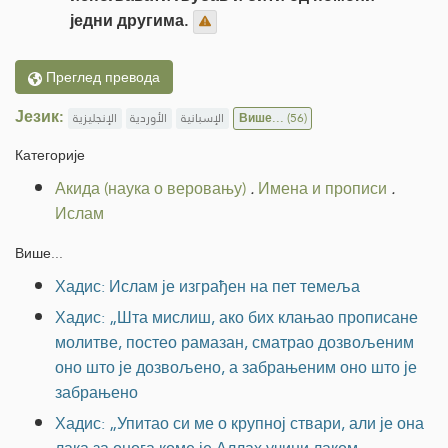
једни другима.
Преглед превода
Језик:
الإنجليزية
الأوردية
الإسبانية
Више...
(56)
Категорије
Акида (наука о веровању)
.
Имена и прописи
.
Ислам
Више...
Хадис: Ислам је изграђен на пет темеља
Хадис: „Шта мислиш, ако бих клањао прописане
молитве, постео рамазан, сматрао дозвољеним
оно што је дозвољено, а забрањеним оно што је
забрањено
Хадис: „Упитао си ме о крупној ствари, али је она