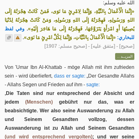
الله عليه وسلم:
«إِنَّمَا الْأَعْمَالُ بِالنِّيَّةِ، وَإِنَّمَا لِامْرِئٍ مَا نَوَى، فَمَنْ كَانَتْ هِجْرَتُهُ إِلَى
اللهِ وَرَسُولِهِ، فَهِجْرَتُهُ إِلَى اللهِ وَرَسُولِهِ، وَمَنْ كَانَتْ هِجْرَتُهُ لِدُنْيَا
وفي لفظ
.
يُصِيبُهَا أَوِ امْرَأَةٍ يَتَزَوَّجُهَا، فَهِجْرَتُهُ إِلَى مَا هَاجَرَ إِلَيْهِ»
.
«إِنَّمَا الْأَعْمَالُ بِالنِّيَّاتِ، وَإِنَّمَا لِكُلِّ امْرِئٍ مَا نَوَى»
للبخاري:
] - [متفق عليه] - [صحيح مسلم: 1907]
صحيح
[
المزيــد ...
Von 'Umar Ibn Al-Khattab - möge Allah mit ihm zufrieden
sein - wird überliefert,
dass er sagte:
„Der Gesandte Allahs
- Allahs Segen und Frieden auf ihm -
sagte:
‚Die Taten sind nur entsprechend der Absicht und
jedem
(Menschen)
gebührt nur das, was er
beabsichtigte. Wer also seine Auswanderung zu Allah
und Seinem Gesandten vollzog, dessen
Auswanderung ist zu Allah und Seinem Gesandten
(und wird entsprechend vergolten)
; und wer seine