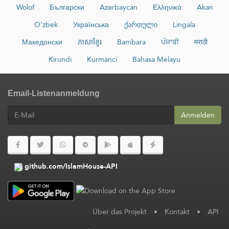
Wolof
Български
Azərbaycan
Ελληνικά
Akan
O‘zbek
Українська
ქართული
Lingala
Македонски
ភាសាខ្មែរ
Bambara
ਪੰਜਾਬੀ
मराठी
Kirundi
Kurmancî
Bahasa Melayu
Email-Listenanmeldung
Anmelden
github.com/IslamHouse-API
Über das Projekt
•
Kontakt
•
API