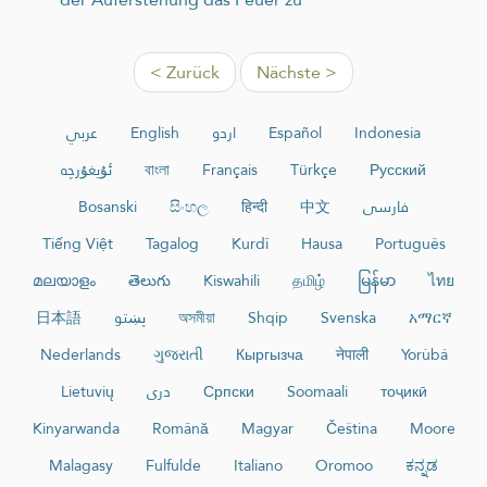
< Zurück
Nächste >
عربي
English
اردو
Español
Indonesia
ئۇيغۇرچە
বাংলা
Français
Türkçe
Русский
Bosanski
සිංහල
हिन्दी
中文
فارسی
Tiếng Việt
Tagalog
Kurdî
Hausa
Português
മലയാളം
తెలుగు
Kiswahili
தமிழ்
မြန်မာ
ไทย
日本語
پښتو
অসমীয়া
Shqip
Svenska
አማርኛ
Nederlands
ગુજરાતી
Кыргызча
नेपाली
Yorùbá
Lietuvių
دری
Српски
Soomaali
тоҷикӣ
Kinyarwanda
Română
Magyar
Čeština
Moore
Malagasy
Fulfulde
Italiano
Oromoo
ಕನ್ನಡ