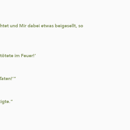
chtet und Mir dabei etwas beigesellt, so
tötete im Feuer!‘
Taten!‘“
igte.“