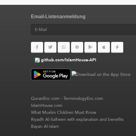
Email-Listenanmeldung
github.com/IslamHouse-API
QuranEnc.com
-
TerminologyEnc.com
IslamHouse.com
What Muslim Children Must Know
Riyadh Al-Salheen with explanation and benefits
Bayan Al-Islam