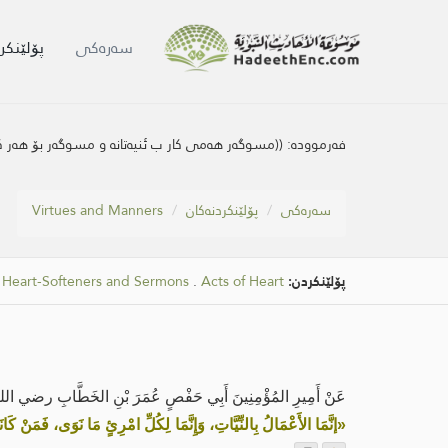
سه‌ره‌كی
پۆلێنکر
فەرموودە:
((مسوگه‌ر هه‌می کار ب ئنیەتانە و مسوگه‌ر بۆ هەر 
سه‌ره‌كی
پۆلێنکردنەکان
Virtues and Manners
پۆلێنکردن:
Acts of Heart
.
Heart-Softeners and Sermons
.
عَنْ أَمِيرِ المُؤْمِنِينَ أَبِي حَفْصٍ عُمَرَ بْنِ الخَطَّابِ رضي الله ع
«إنَّمَا الأَعْمَالُ بِالنِّيَّاتِ، وَإِنَّمَا لِكُلِّ امْرِئٍ مَا نَوَى، فَمَنْ كَان