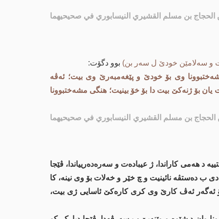
م بن الحجاج بن مسلم القشيري النيسابوري في صحيحيهما
 و سەلامێن خودێ ل سەر بن)
بوو دگۆت:
ه‌ختبوونا وی بۆ خودێ و پێغەمبەرێ وی بیت؛ ئه‌ڤه‌
 یان بۆ ژنەکێ بیت دا بۆ خۆ بینیت؛ هنگی مشه‌ختبوونا
 بن الحجاج بن مسلم القشيري النيسابوري في صحيحيهما
 هەمی کاراندا، ژ عیباده‌ت و سه‌ره‌ده‌رییاندا، ڤێجا
دی ب دەستڤە نائینیت و چ خێر و خه‌لات بۆ وی نینە، كا
ئه‌گه‌ر ئه‌ڤ كارێ وی كری كاره‌كێ ئاسایی ژی بیت،
وونا وان د شێوە و وێنه‌یێ ب سه‌رڤه‌دا، ڤێجا دیارکر کو