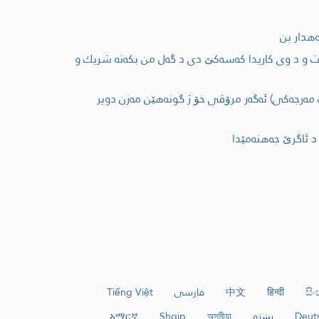
‌هدار بن
ت و د وی كاریدا كه‌سه‌كێ دی د گه‌ل من بكه‌ته‌ شریك و
 ب مه‌رجه‌كی) ئه‌گه‌ر مرۆڤی خۆ ژ گونه‌هێن مه‌زن دویر
 ئاگرێ جه‌هنه‌مێدا
සි
हिन्दी
中文
فارسی
Tiếng Việt
Deut
پښتو
অসমীয়া
Shqip
አማርኛ