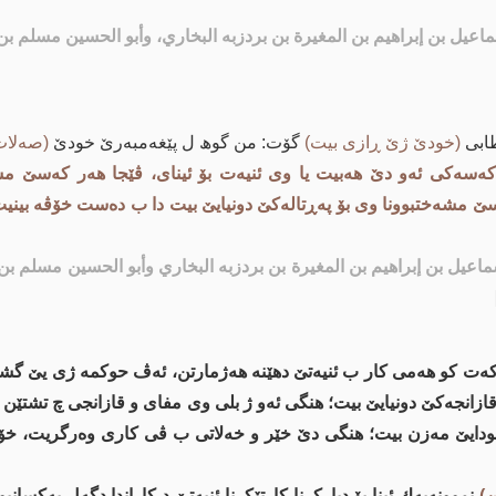
 إسماعيل بن إبراهيم بن المغيرة بن بردزبه البخاري، وأبو الحسين مسل
طابی
(خودێ ژێ ڕازی بیت)
گۆت: من گوھ ل پێغەمبەرێ خودێ
(صەلات
کەسەکی ئەو دێ هه‌بیت یا وی ئنیەت بۆ ئینای، ڤێجا هه‌ر كه‌سێ مش
ێ مشه‌ختبوونا وی بۆ په‌ڕتاله‌كێ دونیایێ بیت دا ب دەست خۆڤە بینیت
 إسماعيل بن إبراهيم بن المغيرة بن بردزبه البخاري وأبو الحسين مسلم
ەت کو هەمی کار ب ئنیه‌تێ دهێنە هەژمارتن، ئەڤ حوکمە ژی یێ گشتییە د
قازانجه‌كێ دونیایێ بیت؛ هنگی ئه‌و ژ بلی وی مفای و قازانجی چ تشتێن 
خودایێ مه‌زن بیت؛ هنگی دێ خێر و خه‌لاتی ب ڤی كاری وه‌رگریت، خۆ 
)
نموونەیەك ئینا بۆ دیارکرنا کارتێکرنا ئنیه‌تێ د کاراندا دگەل یەکسانب