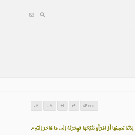
-
+
PDF
ُنْيَا يُصِيبُهَا أَوْ امْرَأَةٍ يَنْكِحُهَا فَهِجْرَتُهُ إلَى مَا هَاجَرَ إلَيْهِ»
.