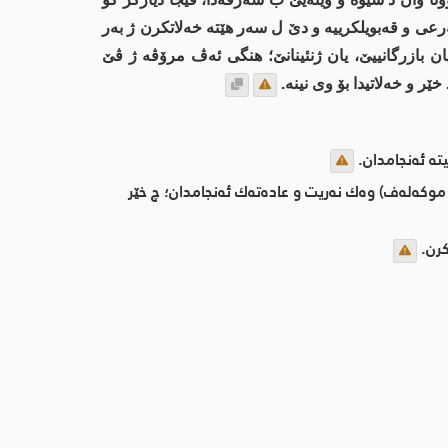
ەرعی و قەبویلکرییە و دێ ل سەر هێتە خەلاتکرن ژ بەر
ان بازرگانییێ، یان ژنئینانێ؛ هنگی ئه‌ڤ مرۆڤه‌ ژ ڤێ
 و خه‌لاتیدا بۆ وی نینە.
‌ ئه‌نجامدان.
‌له‌ف) وه‌ك نه‌ریت و عاده‌ته‌ك ئه‌نجامدان؛ چ خێر
كرن.