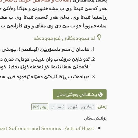
هەر کەسێ ئنیه‌تا وی ب مشه‌ختبوونێ و هێلانا وەلاتێ 
ڕاستییا ئنیه‌تا وی، به‌لێ هەر کەسێ ئنیه‌تا وی ب مشه
مشه‌ختبوونا خۆ ب تنێ دێ وی مفای و وێ قازانجێ ب دەستڤ
لە سوودەکانی فەرموودەکە
هاندان ل سه‌ر دلسۆزییێ (ئیخلاصێ)، چونکی خو
ئه‌و کارێن مرۆڤ ب وان نێزیکی خودایێ مەزن دبی
ناگه‌هنێ هه‌تا ئنیه‌تا خۆ نه‌كه‌ته‌ خۆنێزیككرنا خو
عیباده‌ت ب ڕێكا ئنیه‌تێ دهێنه‌ ژێكجۆداكرن، هه‌
پیشاندانی وەرگێڕانەکان
زمان:
ئینگلیزی
ئۆردی
ئیسپانی
زیاتر
(57)
پۆلێنکردنەکان
art-Softeners and Sermons
.
Acts of Heart