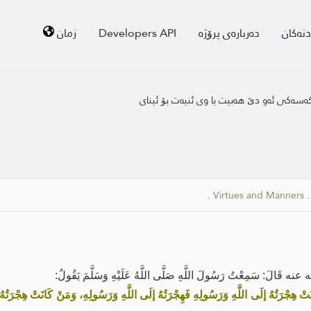
دنەکان
دەربارەی پرۆژە
Developers API
زمان
کەسەکی ئەو دێ هه‌بیت یا وی ئنیەت بۆ ئینای
.
Virtues and Manners
نه قَالَ: سَمِعْتُ رَسُولَ اللَّهِ صَلَّى اللَّهُ عَلَيْهِ وَسَلَّمَ يَقُولُ:
َتْ هِجْرَتُهُ إلَى اللَّهِ وَرَسُولِهِ فَهِجْرَتُهُ إلَى اللَّهِ وَرَسُولِهِ، وَمَنْ كَانَتْ هِجْرَتُهُ لِد