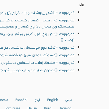
زیاتر
فەرموودە: ((باشی ڕه‌وشتێ جوانه‌، خرابی ژی ئه‌و 
فەرموودە: ئه‌ز ژ هه‌می كه‌سان بێمننه‌تترم كو شر
هه‌ڤپشك؛ وی ده‌می دێ وی كه‌سی و هه‌ڤپشك 
فەرموودە: ((هه‌ر پێنج نڤێژ، ئه‌ینی بۆ ئه‌ینییێ، ڕه‌م
ئێخست))
فەرموودە: ((ئه‌گه‌ر دوو موسلمان ب شیرێن خۆ هات
فەرموودە: ((مسوگه‌ر خودێ به‌رێ خۆ ناده‌ته‌ شێوه‌ و
فەرموودە: ((هنده‌ك زه‌لام ب نه‌حه‌قی ده‌ستوه‌ردانێ
فەرموودە: ((خه‌به‌ران نه‌بێژنه‌ مرییان، چونكی ئه‌و
عربي
English
اردو
Español
nesia
Português
Hausa
Kurdî
Tagalog