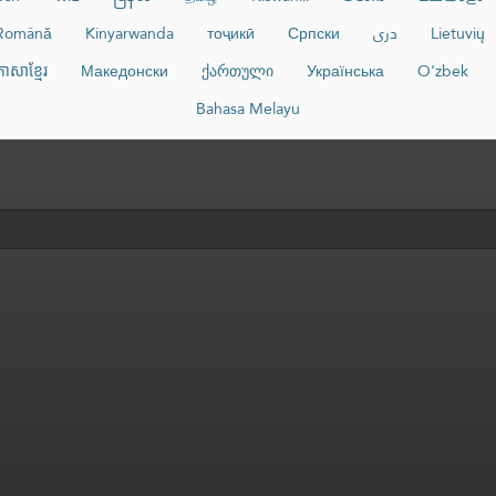
Lietuvių
دری
Српски
тоҷикӣ
Kinyarwanda
Română
ភាសាខ្មែរ
Македонски
ქართული
Українська
O‘zbek
Bahasa Melayu