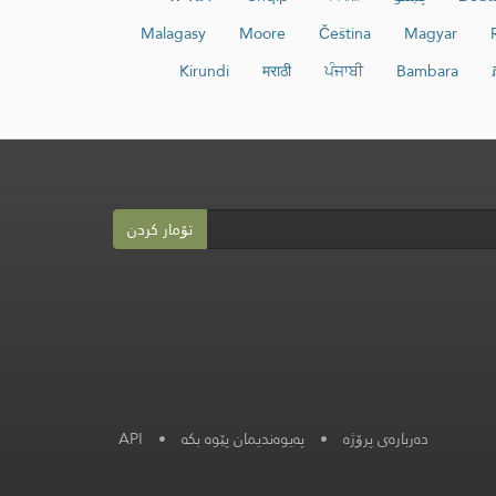
Malagasy
Moore
Čeština
Magyar
Kirundi
मराठी
ਪੰਜਾਬੀ
Bambara
تۆمار کردن
دەربارەی پرۆژە
•
پەیوەندیمان پێوە بکە
•
API