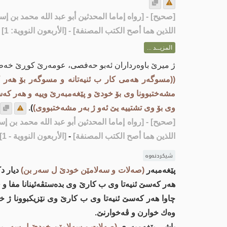
[
صحيح
] - [رواه إماما المحدثين أبو عبد الله محمد بن
اللذين هما أصح الكتب المصنفة] - [الأربعون النووية: 1]
المزيــد ...
ژ میرێ باوەرداران ئەبو حەفصی، عومەرێ کوڕێ خە
((مسوگه‌ر هه‌می کار ب ئنیەتانە و مسوگه‌ر بۆ هەر 
مشه‌ختبوونا وی بۆ خودێ و پێغەمبەرێ وییە و هه‌ر كه‌س
وی بۆ وی تشتییه‌ یێ ئه‌و ژ به‌ر مشه‌ختبووی)
).
[صحيح]
- [رواه إماما المحدثين أبو عبد الله محمد بن
اللذين هما أصح الكتب المصنفة]
-
[الأربعون النووية - 1]
شیکردنەوە
پێغەمبەر
(صەلات و سەلامێن خودێ ل سەر بن)
دیار دک
هەر کەسێ ئنیه‌تا وی ب کارێ وی بده‌ستڤه‌ئینانا مفا و 
چاوا هەر کەسێ ئنیه‌تا وی ب کارێ وی نێزیكبوونا ژ 
وەك خوارن و ڤەخوارنێ.
پاشی پێغه‌مبه‌ری
(صەلات و سەلامێن خودێ ل سەر بن