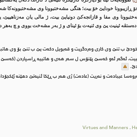
خۆ ڕازیبوونا خودایێ خۆ بیت؛ هنگی مشه‌ختبوونا وی مشه‌ختبوونه‌كا ش
‌ختبوونا وی مفا و قازانجه‌کێ دونیایێ بیت، ژ مالی یان مه‌زناهییێ، ی
ە ئینیت یێ وی ئنیه‌ت بۆ ئینای و ژ به‌ر مشه‌خت بووی و چ به‌هر د خێر
دێ ب تنێ وی كاری وه‌ردگریت و قه‌بویل دكه‌ت یێ ب تنێ بۆ وی هاتبیته
ت، ئەگەر ئه‌و كه‌سێ پێنۆس ل سه‌ر هه‌ی و هاتییه‌ ڕاسپاردن (كه‌سێ موكه
دێ.
روه‌سا عیباده‌ت و نه‌ریت (عاده‌ت) ژی هه‌ر ب ڕێكا ئنیه‌تێ دهێنه‌ ژێكجۆدا
Virtues and Manners
.
He