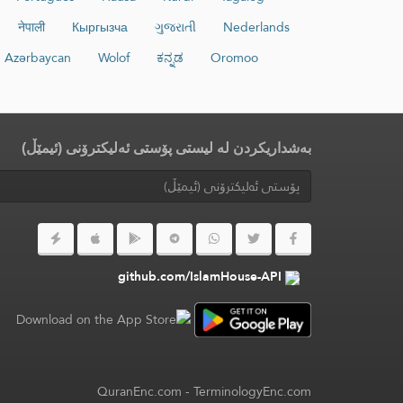
नेपाली
Кыргызча
ગુજરાતી
Nederlands
Azərbaycan
Wolof
ಕನ್ನಡ
Oromoo
بەشداریکردن لە لیستی پۆستی ئەلیکترۆنی (ئیمێڵ)
github.com/IslamHouse-API
QuranEnc.com
-
TerminologyEnc.com