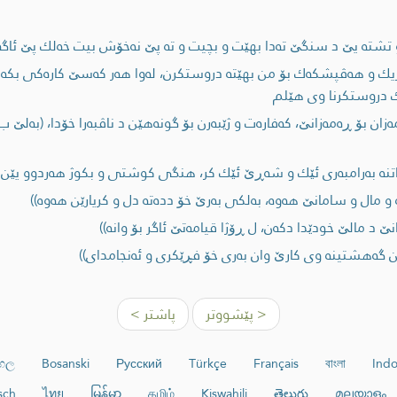
تشته‌ یێ د سنگێ ته‌دا بهێت و بچیت و ته‌ پێ نه‌خۆش بیت خه‌لك پێ ئاگه
یك و هه‌ڤپشكه‌ك بۆ من بهێته‌ دروستكرن، له‌وا هه‌ر كه‌سێ كاره‌كی بكه‌
دروستكرنا وی هێلم
ه‌زان بۆ ڕه‌مه‌زانێ، كه‌فاره‌ت و ژێبه‌رن بۆ گونه‌هێن د ناڤبه‌را خۆدا، (به‌لێ
نه‌ به‌رامبه‌ری ئێك و شه‌ڕێ ئێك كر، هنگی كوشتی و بكوژ هه‌ردوو یێن د
 مال و سامانێ هه‌وه‌، به‌لكی به‌رێ خۆ دده‌ته‌ دل و كریارێن هه‌وه‌))
 د مالێ خودێدا دكه‌ن، ل ڕۆژا قیامه‌تێ ئاگر بۆ وانه‌))
 یێن گه‌هشتینه‌ وی كارێ وان به‌ری خۆ فڕێكری و ئه‌نجامدای))
< پێشووتر
پاشتر >
ංහල
Bosanski
Русский
Türkçe
Français
বাংলা
Indo
sch
ไทย
မြန်မာ
தமிழ்
Kiswahili
తెలుగు
മലയാളം