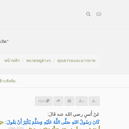
เถิด”
หน้าหลัก
หมวดหมู่​ต่างๆ
คุณธรรมและมารยาท
ิวะสัลลัม
.
PDF
+
-
عَنْ أَنَسٍ رضي الله عنه قَالَ:
كَانَ رَسُولُ اللهِ صَلَّى اللَّهُ عَلَيْهِ وَسَلَّمَ يُكْثِرُ أَنْ يَقُولَ:
يَ»