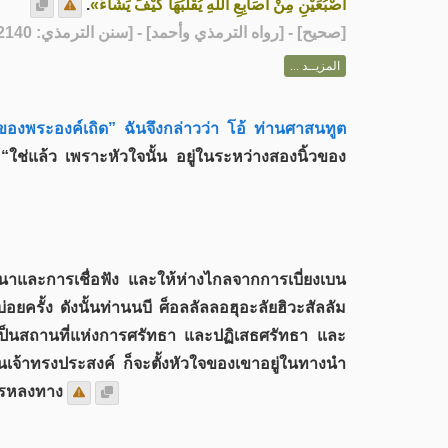
.
أُصْبُعَيْنِ مِنْ أَصَابِعِ اللهِ يُقَلِّبُهَا كَيْفَ يَشَاءُ»
] - [رواه الترمذي وأحمد] - [سنن الترمذي: 2140]
صحيح
[
المزيــد ...
ของพระองค์เถิด” ฉันจึงกล่าวว่า โอ้ ท่านศาสนทูต
ใช่แล้ว เพราะหัวใจนั้น อยู่ในระหว่างสองนิ้วของ
สนาและการเชื่อฟัง และให้ห่างไกลจากการเบี่ยงเบน
ยครั้ง ดังนั้นท่านนบี ศ็อลลัลลอฮุอะลัยฮิวะสัลลัม
จเป็นสถานที่แห่งการศรัทธา และปฏิเสธศรัทธา และ
ป็นเจ้าทรงประสงค์ ก็จะตั้งหัวใจของเขาอยู่ในทางนำ
ารหลงทาง