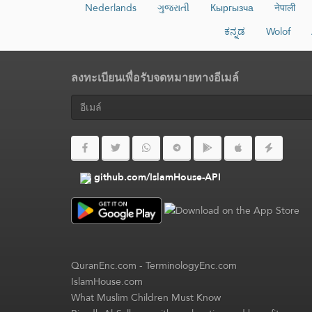
Nederlands
ગુજરાતી
Кыргызча
नेपाली
ಕನ್ನಡ
Wolof
ลงทะเบียนเพื่อรับจดหมายทางอีเมล์
github.com/IslamHouse-API
QuranEnc.com
-
TerminologyEnc.com
IslamHouse.com
What Muslim Children Must Know