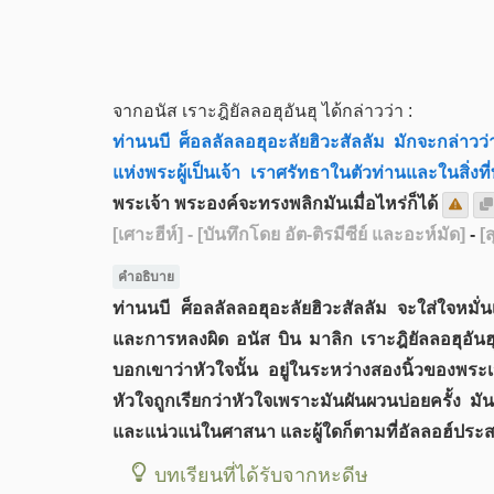
จากอนัส เราะฎิยัลลอฮุอันฮุ ได้กล่าวว่า :
ท่านนบี ศ็อลลัลลอฮุอะลัยฮิวะสัลลัม มักจะกล่าว
แห่งพระผู้เป็นเจ้า เราศรัทธาในตัวท่านและในสิ่งท
พระเจ้า พระองค์จะทรงพลิกมันเมื่อไหร่ก็ได้
[เศาะฮีห์]
- [บันทึกโดย อัต-ติรมีซีย์ และอะห์มัด]
-
[ส
คำอธิบาย​
ท่านนบี ศ็อลลัลลอฮุอะลัยฮิวะสัลลัม จะใส่ใจหมั
และการหลงผิด อนัส บิน มาลิก เราะฎิยัลลอฮุอันฮุ 
บอกเขาว่าหัวใจนั้น อยู่ในระหว่างสองนิ้วของพร
หัวใจถูกเรียกว่าหัวใจเพราะมันผันผวนบ่อยครั้ง มั
และแน่วแน่ในศาสนา และผู้ใดก็ตามที่อัลลอฮ์ปร
บทเรียนที่ได้รับจากหะดีษ