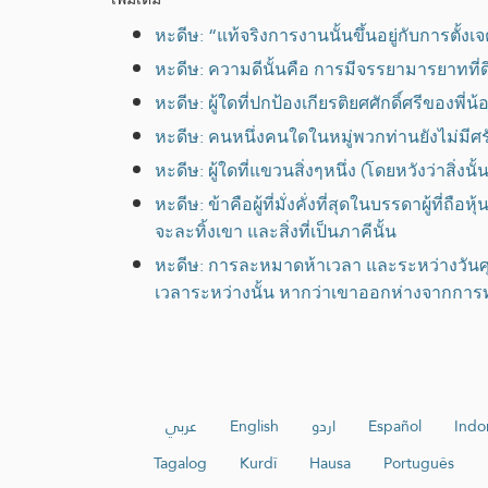
หะดีษ: “แท้จริงการงานนั้นขึ้นอยู่กับการตั้
หะดีษ: ความดีนั้นคือ การมีจรรยามารยาทที่ดี
หะดีษ: ผู้ใดที่ปกป้องเกียรติยศศักดิ์ศรีข
หะดีษ: คนหนึ่งคนใดในหมู่พวกท่านยังไม่มีศร
หะดีษ: ผู้ใดที่แขวนสิ่งๆหนึ่ง (โดยหวังว่าสิ่
หะดีษ: ข้าคือผู้ที่มั่งคั่งที่สุดในบรรดาผู้ที่ถ
จะละทิ้งเขา และสิ่งที่เป็นภาคีนั้น
หะดีษ: การละหมาดห้าเวลา และระหว่างวันศุก
เวลาระหว่างนั้น หากว่าเขาออกห่างจากกา
عربي
English
اردو
Español
Indo
Tagalog
Kurdî
Hausa
Português