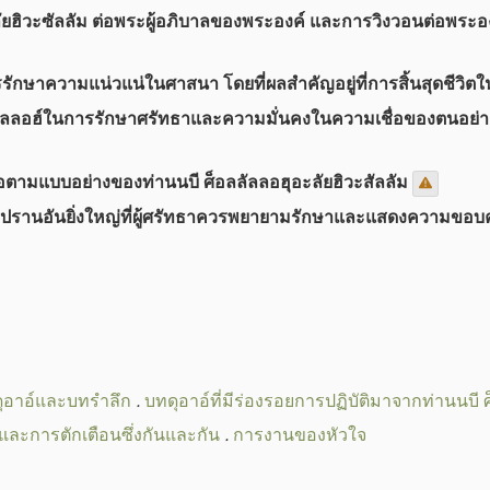
ฮิวะซัลลัม ต่อพระผู้อภิบาลของพระองค์ และการวิงวอนต่อพระองค์
ักษาความแน่วแน่ในศาสนา โดยที่ผลสำคัญอยู่ที่การสิ้นสุดชีว
อัลลอฮ์ในการรักษาศรัทธาและความมั่นคงในความเชื่อของตนอย่างต่
พื่อตามแบบอย่างของท่านนบี ศ็อลลัลลอฮุอะลัยฮิวะสัลลัม
รานอันยิ่งใหญ่ที่ผู้ศรัทธาควรพยายามรักษาและแสดงความขอบค
บดุอาอ์และบทรำลึก
.
บทดุอาอ์ที่มีร่องรอยการปฏิบัติมาจากท่านนบี 
และการตักเตือนซึ่งกันและกัน
.
การงานของหัวใจ