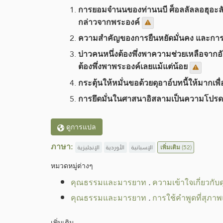
การยอมจำนนของท่านนบี ศ็อลลัลลอฮุอะลัย
กล่าวจากพระองค์
ความสำคัญของการยืนหยัดมั่นคง และการร
บ่าวคนหนึ่งต้องพึ่งพาความช่วยเหลือจาก
ต้องพึ่งพาพระองค์เลยแม้แต่น้อย
กระตุ้นให้หมั่นขอด้วยดุอาอ์บทนี้ให้มากเ
การยึดมั่นในศาสนาอิสลามเป็นความโปรดป
ดูการแปล
ภาษา:
الإنجليزية
الأوردية
الإسبانية
เพิ่มเติม
(52)
หมวดหมู่​ต่างๆ
คุณธรรมและมารยาท
.
ความเข้าใจเกี่ยวกั
คุณธรรมและมารยาท
.
การใช้คำพูดที่สุภาพ
เพิ่มเติม