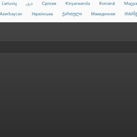
Lietuvių
دری
Српски
Kinyarwanda
Română
Magya
Azərbaycan
Українська
ქართული
Македонски
ភាសាខ្ម