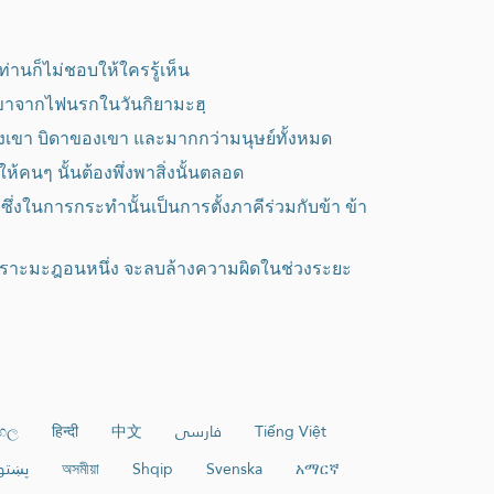
่านก็ไม่ชอบให้ใครรู้เห็น
งเขาจากไฟนรกในวันกิยามะฮฺ
ของเขา บิดาของเขา และมากกว่ามนุษย์ทั้งหมด
ให้คนๆ นั้นต้องพึ่งพาสิ่งนั้นตลอด
หนึ่งซึ่งในการกระทำนั้นเป็นการตั้งภาคีร่วมกับข้า ข้า
ีกเราะมะฎอนหนึ่ง จะลบล้างความผิดในช่วงระยะ
ංහල
हिन्दी
中文
فارسی
Tiếng Việt
پښتو
অসমীয়া
Shqip
Svenska
አማርኛ