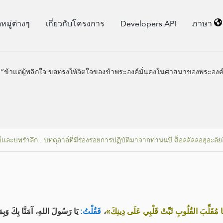
มู่​ต่างๆ
เกี่ยวกับโครงการ
Developers API
ภาษา
่า “ข้าแต่ผู้พลิกใจ ขอทรงให้จิตใจของข้าพระองค์มั่นคงในศาสนาของพระองค์
อ์และบทรำลึก
.
บทดุอาอ์ที่มีร่องรอยการปฏิบัติมาจากท่านนบี ศ็อลลัลลอฮุอะลัยฮ
يَا رَسُولَ اللهِ، آمَنَّا بِكَ وَبِم
فَقُلْتُ:
،
«ا مُقَلِّبَ القُلُوبِ ثَبِّتْ قَلْبِي عَلَى دِينِكَ