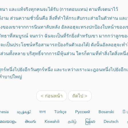
งเจตนา และแท้จริงทุกคนจะได้รับ (การตอบแทน) ตามที่เจตนาไว้
งาม ส่วนความชั่วนั้นคือ สิ่งที่ทำให้กระสับกระส่ายในตัวท่าน และท
องพี่น้องของเขาจากการนินทาลับหลัง อัลลอฮฺจะทรงปกป้องใบหน้าขอ
ัทธาที่สมบูรณ์ จนกว่า ฉันจะเป็นที่รักยิ่งสำหรับเขา มากกว่าลูก
งนั้นจะเป็นประโยชน์หรือสามารถป้องกันตัวเองได้) ดังนั้นอัลลอฮฺจะทำ
ือหุ้นส่วนทั้งหลาย บริสุทธิ์จากการมีหุ้นส่วน ใครก็ตามที่ทำสิ่งใดสิ่ง
ร์หนึ่งไปยังอีกวันศุกร์หนึ่ง และระหว่างเราะมะฎอนหนึ่งไปยังอ
รทำบาปใหญ่
< ก่อนหน้า
ถัดไป >
nesia
ئۇيغۇرچە
বাংলা
Türkçe
Русский
Bosanski
සි
മലയാളം
తెలుగు
Kiswahili
தமிழ்
မြန်မာ
Deutsch