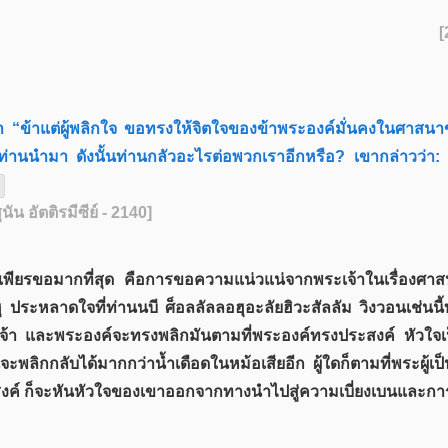
ว่า “ข้าแต่ผู้พลิกใจ ขอทรงให้จิตใจของข้าพระองค์มั่นคงในศาสนา
ี่ท่านนำมา ดังนั้นท่านกลัวอะไรต่อพวกเราอีกหรือ? เขากล่าวว่า:
“
ุนัน อัตติรมีซีย์ - 2140]
่นเพียรขอมากที่สุด คือการขอความแน่วแน่จากพระเจ้าในเรื่องศา
ประหลาดใจที่ท่านนบี ศ็อลลัลลอฮุอะลัยฮิวะสัลลัม วิงวอนเช่นนี้บ่อ
ะเจ้า และพระองค์จะทรงพลิกมันตามที่พระองค์ทรงประสงค์ หัวใ
นจะพลิกกลับได้มากกว่าน้ำเดือดในหม้อเสียอีก ผู้ใดก็ตามที่พระผู้เ
ะสงค์ ก็จะหันหัวใจของเขาออกจากทางนำไปสู่ความเบี่ยงเบนและก