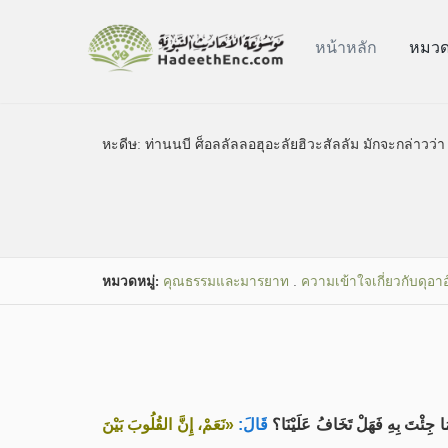
หน้าหลัก
หมวดห
หะดีษ:
ท่านนบี ศ็อลลัลลอฮุอะลัยฮิวะสัลลัม มักจะกล่าวว
หมวดหมู่​:
คุณธรรมและมารยาท
.
ความเข้าใจเกี่ยวกับดุอา
َا جِئْتَ بِهِ فَهَلْ تَخَافُ عَلَيْنَا؟
قَالَ:
«نَعَمْ، إِنَّ القُلُوبَ بَيْنَ