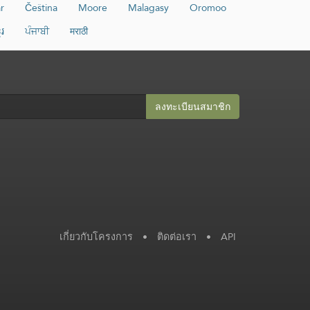
r
Čeština
Moore
Malagasy
Oromoo
ែរ
ਪੰਜਾਬੀ
मराठी
ลงทะเบียนสมาชิก​
เกี่ยวกับโครงการ
•
ติดต่อเรา
•
API