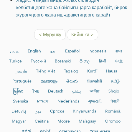
Хадис: Чындыгында, Аллах силердин
келбетиңерге жана байлыгыңарга карабайт, бирок
жүрөгүңөргө жана иш-аракетиңерге карайт
< Мурунку
Кийинки >
عربي
English
اردو
Español
Indonesia
বাংলা
Türkçe
Русский
Bosanski
සිංහල
हिन्दी
中文
فارسی
Tiếng Việt
Tagalog
Kurdî
Hausa
Português
മലയാളം
తెలుగు
Kiswahili
தமிழ்
မြန်မာ
ไทย
Deutsch
پښتو
অসমীয়া
Shqip
Svenska
አማርኛ
Nederlands
ગુજરાતી
नेपाली
Lietuvių
دری
Српски
Kinyarwanda
Română
Magyar
Čeština
Moore
Malagasy
Oromoo
ಕನ್ನಡ
Wolof
Azərbaycan
Українська