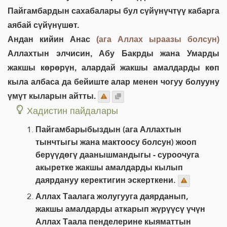
Пайгамбардын сахабалары бул сүйүнүчтүү кабарга
аябай сүйүнүшөт.
Андан кийин Анас
(ага Аллах ыраазы болсун)
Аллахтын элчисин, Абу Бакрды жана Умарды
жакшы көрөрүн, алардай жакшы амалдарды көп
кыла албаса да бейиште алар менен чогуу болууну
үмүт кыларын айтты.
Хадистин пайдалары
Пайгамбарыбыздын (ага Аллахтын
тынчтыгы жана мактоосу болсун) жооп
берүүдөгү даанышмандыгы - суроочуга
акыретке жакшы амалдарды кылып
даярдануу керектигин эскерткени.
Аллах Таалага жолугууга даярданып,
жакшы амалдарды аткарып жүрүүсү үчүн
Аллах Таала пенделерине кыяматтын