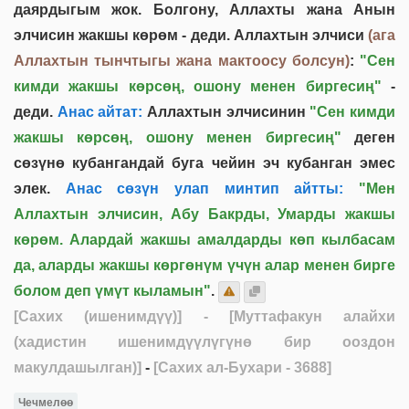
даярдыгым жок. Болгону, Аллахты жана Анын
элчисин жакшы көрөм - деди. Аллахтын элчиси
(ага
Аллахтын тынчтыгы жана мактоосу болсун)
:
"Сен
кимди жакшы көрсөң, ошону менен биргесиң"
-
деди.
Анас айтат:
Аллахтын элчисинин
"Сен кимди
жакшы көрсөң, ошону менен биргесиң"
деген
сөзүнө кубангандай буга чейин эч кубанган эмес
элек.
Анас сөзүн улап минтип айтты:
"Мен
Аллахтын элчисин, Абу Бакрды, Умарды жакшы
көрөм. Алардай жакшы амалдарды көп кылбасам
да, аларды жакшы көргөнүм үчүн алар менен бирге
болом деп үмүт кыламын"
.
[Сахих (ишенимдүү)]
- [Муттафакун алайхи
(хадистин ишенимдүүлүгүнө бир ооздон
макулдашылган)]
-
[Сахих ал-Бухари - 3688]
Чечмелөө