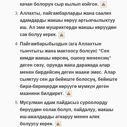
качан болорун сыр кылып койгон.
Аллахты, пайгамбарларды жана саалих
адамдарды жакшы көрүү артыкчылыктуу
иш. Ал эми мушриктерди жакшы көрүүдөн
сак болуу керек.
Пайгамбарыбыздын (ага Аллахтын
тынчтыгы жана мактоосу болсун) "Сен
кимди жакшы көрсөң, ошону мененсиң"
деген сөзү, орунда жана даражада алар
менен бирдейсиң деген маани эмес. Алар
сыяктуу сен да бейиште болосуң, бейиште
бири-бириңерди көрүүгө мүмкүн деген
маанини билдирет.
Мусулман адам пайдасыз суроолорду
берүүдөн оолак болуп, пайдалуу, жакшы
иш-амалдарды аткаруу менен алек
болуусу керек.