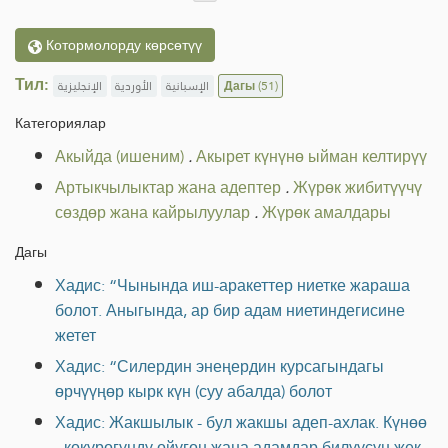
Котормолорду көрсөтүү
Тил:
الإنجليزية
الأوردية
الإسبانية
Дагы
(51)
Категориялар
Акыйда (ишеним)
.
Акырет күнүнө ыйман келтирүү
Артыкчылыктар жана адептер
.
Жүрөк жибитүүчү
сөздөр жана кайрылуулар
.
Жүрөк амалдары
Дагы
Хадис: “Чынында иш-аракеттер ниетке жараша
болот. Аныгында, ар бир адам ниетиндегисине
жетет
Хадис: “Силердин энеңердин курсагындагы
өрчүүңөр кырк күн (суу абалда) болот
Хадис: Жакшылык - бул жакшы адеп-ахлак. Күнөө
- көкүрөгүңдү өйүгөн жана адамдар билүүсүн жек