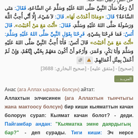
أَنَّ رَجُلًا سَأَلَ النَّبِيَّ صَلَّى اللهُ عَلَيْهِ وَسَلَّمَ عَنِ السَّاعَةِ،
فَقَالَ:
مَتَى
لاَ شَيْءَ، إِلَّا أَنِّي أُحِبُّ اللَّهَ
قَالَ:
.
«وَمَاذَا أَعْدَدْتَ لَهَا»
قَالَ:
السَّاعَةُ؟
قَالَ
.
«أَنْتَ مَعَ مَنْ أَحْبَبْتَ»
فَقَالَ:
وَرَسُولَهُ صَلَّى اللهُ عَلَيْهِ وَسَلَّمَ،
أَنَسٌ:
فَمَا فَرِحْنَا بِشَيْءٍ،
فَرِحْنَا بِقَوْلِ النَّبِيِّ صَلَّى اللهُ عَلَيْهِ وَسَلَّمَ:
«أَنْتَ مَعَ مَنْ أَحْبَبْتَ»
قَالَ أَنَسٌ: فَأَنَا أُحِبُّ النَّبِيَّ صَلَّى اللهُ عَلَيْهِ
وَسَلَّمَ وَأَبَا بَكْرٍ، وَعُمَرَ، وَأَرْجُو أَنْ أَكُونَ مَعَهُمْ بِحُبِّي إِيَّاهُمْ، وَإِنْ لَمْ
أَعْمَلْ بِمِثْلِ أَعْمَالِهِمْ.
] - [متفق عليه] - [صحيح البخاري: 3688]
صحيح
[
المزيــد ...
Анас
(ага Аллах ыраазы болсун)
айтат:
Аллахтын элчисинен
(ага Аллахтын тынчтыгы
жана мактоосу болсун)
бир киши кыяматтын качан
болорун сурап: Кыямат качан болот? - деди.
Пайгамбар андан:
"Кыяматка эмне даярдыгың
бар?"
- деп сурады.
Тиги киши:
Эч нерсе