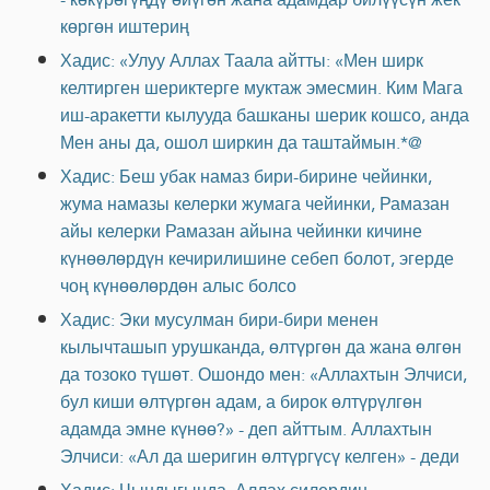
көргөн иштериң
Хадис: «Улуу Аллах Таала айтты: «Мен ширк
келтирген шериктерге муктаж эмесмин. Ким Мага
иш-аракетти кылууда башканы шерик кошсо, анда
Мен аны да, ошол ширкин да таштаймын.*@
Хадис: Беш убак намаз бири-бирине чейинки,
жума намазы келерки жумага чейинки, Рамазан
айы келерки Рамазан айына чейинки кичине
күнөөлөрдүн кечирилишине себеп болот, эгерде
чоң күнөөлөрдөн алыс болсо
Хадис: Эки мусулман бири-бири менен
кылычташып урушканда, өлтүргөн да жана өлгөн
да тозоко түшөт. Ошондо мен: «Аллахтын Элчиси,
бул киши өлтүргөн адам, а бирок өлтүрүлгөн
адамда эмне күнөө?» - деп айттым. Аллахтын
Элчиси: «Ал да шеригин өлтүргүсү келген» - деди