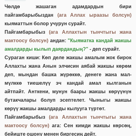
Чөлдө жашаган адамдардын бири
пайгамбарыбыздан
(ага Аллах ыраазы болсун)
кыяматтын болор учурун сурайт.
Пайгамбарыбыз
(ага Аллахтын тынчтыгы жана
мактоосу болсун)
андан:
"Кыяматка кандай жакшы
амалдарды кылып даярдандың?"
- деп сурайт.
Сураган киши: Көп деле жакшы амалым жок бирок
Аллахты жана Анын элчисин аябай жакшы көрөм
деп, мындан башка жүрөккө, денеге жана мал-
мүлккө тиешелүү эч кандай амал кылганын
айтпайт. Анткени, мунун баары жакшы көрүүнүн
бутакчалары болуп эсептелет. Чыныгы жакшы
көрүү жакшы амалдарды кылууга түртөт.
Пайгамбарыбыз
(ага Аллахтын тынчтыгы жана
мактоосу болсун)
ага: Сен кимди жакшы көрсөң,
бейиште ошону менен биргесиң дейт.