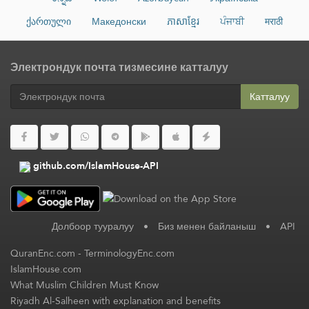
ქართული
Македонски
ភាសាខ្មែរ
ਪੰਜਾਬੀ
मराठी
Электрондук почта тизмесине катталуу
Катталуу
github.com/IslamHouse-API
Долбоор тууралуу
•
Биз менен байланыш
•
API
QuranEnc.com
-
TerminologyEnc.com
IslamHouse.com
What Muslim Children Must Know
Riyadh Al-Salheen with explanation and benefits