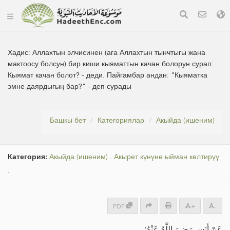
Хадис:
Аллахтын элчисинен (ага Аллахтын тынчтыгы жана
мактоосу болсун) бир киши кыяматтын качан болорун сурап:
Кыямат качан болот? - деди. Пайгамбар андан: "Кыяматка
эмне даярдыгың бар?" - деп сурады
Башкы бет
Категориялар
Акыйда (ишеним)
Категория:
Акыйда (ишеним)
.
Акырет күнүнө ыйман келтирүү
.
PDF
+
-
عَنْ أَنَسٍ رَضِيَ اللَّهُ عَنْهُ: