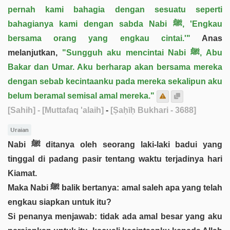
pernah kami bahagia dengan sesuatu seperti
bahagianya kami dengan sabda Nabi ﷺ, 'Engkau
bersama orang yang engkau cintai.'"
Anas
melanjutkan,
"Sungguh aku mencintai Nabi ﷺ, Abu
Bakar dan Umar. Aku berharap akan bersama mereka
dengan sebab kecintaanku pada mereka sekalipun aku
belum beramal semisal amal mereka."
[Sahih]
- [Muttafaq 'alaih]
-
[Ṣaḥīḥ Bukhari - 3688]
Uraian
Nabi ﷺ ditanya oleh seorang laki-laki badui yang
tinggal di padang pasir tentang waktu terjadinya hari
Kiamat.
Maka Nabi ﷺ balik bertanya: amal saleh apa yang telah
engkau siapkan untuk itu?
Si penanya menjawab: tidak ada amal besar yang aku