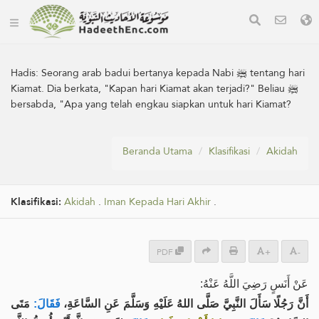
Hadis:
Seorang arab badui bertanya kepada Nabi ﷺ tentang hari
Kiamat. Dia berkata, "Kapan hari Kiamat akan terjadi?" Beliau ﷺ
bersabda, "Apa yang telah engkau siapkan untuk hari Kiamat?
Beranda Utama
Klasifikasi
Akidah
Klasifikasi:
Akidah
.
Iman Kepada Hari Akhir
.
PDF
+
-
عَنْ أَنَسٍ رَضِيَ اللَّهُ عَنْهُ:
أَنَّ رَجُلًا سَأَلَ النَّبِيَّ صَلَّى اللهُ عَلَيْهِ وَسَلَّمَ عَنِ السَّاعَةِ،
فَقَالَ:
مَتَى