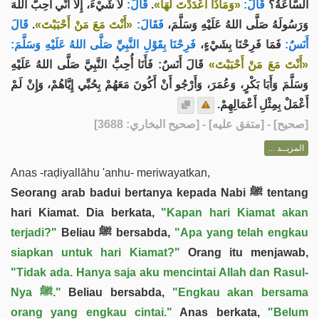
لاَ شَيْءَ، إِلَّا أَنِّي أُحِبُّ اللَّهَ
قَالَ:
.
«وَمَاذَا أَعْدَدْتَ لَهَا»
قَالَ:
السَّاعَةُ؟
قَالَ
.
«أَنْتَ مَعَ مَنْ أَحْبَبْتَ»
فَقَالَ:
وَرَسُولَهُ صَلَّى اللهُ عَلَيْهِ وَسَلَّمَ،
أَنَسٌ:
فَمَا فَرِحْنَا بِشَيْءٍ،
فَرِحْنَا بِقَوْلِ النَّبِيِّ صَلَّى اللهُ عَلَيْهِ وَسَلَّمَ:
«أَنْتَ مَعَ مَنْ أَحْبَبْتَ»
قَالَ أَنَسٌ: فَأَنَا أُحِبُّ النَّبِيَّ صَلَّى اللهُ عَلَيْهِ
وَسَلَّمَ وَأَبَا بَكْرٍ، وَعُمَرَ، وَأَرْجُو أَنْ أَكُونَ مَعَهُمْ بِحُبِّي إِيَّاهُمْ، وَإِنْ لَمْ
أَعْمَلْ بِمِثْلِ أَعْمَالِهِمْ.
] - [متفق عليه] - [صحيح البخاري: 3688]
صحيح
[
المزيــد ...
Anas -raḍiyallāhu 'anhu- meriwayatkan,
Seorang arab badui bertanya kepada Nabi ﷺ tentang
hari Kiamat. Dia berkata,
"Kapan hari Kiamat akan
terjadi?"
Beliau ﷺ bersabda,
"Apa yang telah engkau
siapkan untuk hari Kiamat?"
Orang itu menjawab,
"Tidak ada. Hanya saja aku mencintai Allah dan Rasul-
Nya ﷺ."
Beliau bersabda,
"Engkau akan bersama
orang yang engkau cintai."
Anas berkata,
"Belum