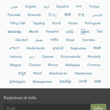
عربي
English
اردو
Español
বাংলা
Türkçe
Русский
Bosanski
සිංහල
हिन्दी
中文
فارسی
Tiếng Việt
Tagalog
Kurdî
Hausa
Português
മലയാളം
తెలుగు
Kiswahili
தமிழ்
မြန်မာ
ไทย
Deutsch
پښتو
অসমীয়া
Shqip
Svenska
አማርኛ
Nederlands
ગુજરાતી
Кыргызча
नेपाली
Lietuvių
دری
Српски
Kinyarwanda
Română
Magyar
Čeština
Moore
Malagasy
Oromoo
ಕನ್ನಡ
Wolof
Azərbaycan
Українська
ქართული
Македонски
ភាសាខ្មែរ
ਪੰਜਾਬੀ
मराठी
Registrasi di milis
Daftar