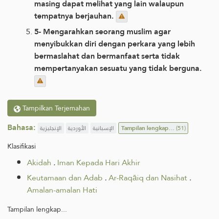
masing dapat melihat yang lain walaupun
tempatnya berjauhan.
5- Mengarahkan seorang muslim agar
menyibukkan diri dengan perkara yang lebih
bermaslahat dan bermanfaat serta tidak
mempertanyakan sesuatu yang tidak berguna.
Tampilkan Terjemahan
Bahasa:
الإنجليزية
الأوردية
الإسبانية
Tampilan lengkap...
(51)
Klasifikasi
Akidah
.
Iman Kepada Hari Akhir
Keutamaan dan Adab
.
Ar-Raqāiq dan Nasihat
.
Amalan-amalan Hati
Tampilan lengkap...