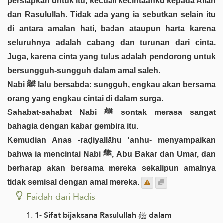
persiapkan untuk itu, kecuali kecintaanku kepada Allah
dan Rasulullah. Tidak ada yang ia sebutkan selain itu
di antara amalan hati, badan ataupun harta karena
seluruhnya adalah cabang dan turunan dari cinta.
Juga, karena cinta yang tulus adalah pendorong untuk
bersungguh-sungguh dalam amal saleh.
Nabi ﷺ lalu bersabda: sungguh, engkau akan bersama
orang yang engkau cintai di dalam surga.
Sahabat-sahabat Nabi ﷺ sontak merasa sangat
bahagia dengan kabar gembira itu.
Kemudian Anas -raḍiyallāhu 'anhu- menyampaikan
bahwa ia mencintai Nabi ﷺ, Abu Bakar dan Umar, dan
berharap akan bersama mereka sekalipun amalnya
tidak semisal dengan amal mereka.
Faidah dari Hadis
1- Sifat bijaksana Rasulullah ﷺ dalam