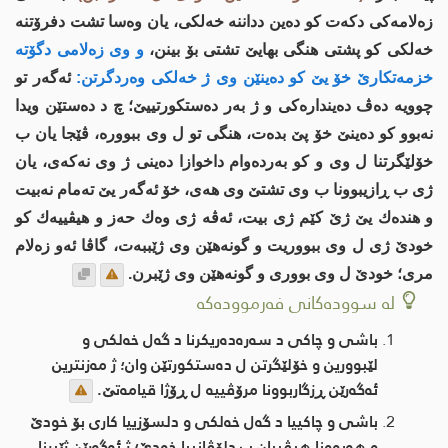
زه‌لامه‌كی دكه‌ت كو ده‌ین دداننه‌ خه‌لكی، یان وه‌سا تشت دفرۆتنه‌
خه‌لكی كو پشتی هنگی بهایێ تشتی بۆ بینن،
و وی زه‌لامی دگۆته‌
خزمه‌تكارێ خۆ یێ كو ده‌ینێن وی ژ خه‌لكی وه‌ردگرتن:
ئه‌گه‌ر تو
چوویه‌ ده‌ڤ ده‌ینداره‌كی و ژ به‌ر ده‌ستكورتییێ؛ چ د ده‌ستێن ویدا
نه‌بوو كو ده‌ینێ خۆ پێ بده‌ت، هنگی تو ل وی ببووره‌، ڤێجا یان ب
خۆلێگرتنا ل وی و كو به‌رده‌وام داخوازا ده‌ینی ژ وی نه‌كه‌ی، یان
ژی ب ڕازیبوونا ب وی تشتێ وی هه‌ی، خۆ ئه‌گه‌ر یێ ته‌مام نه‌بیت
و هنده‌ك یێ ژێ كێم ژی بیت، ئه‌ڤه‌ ژی وه‌ك حه‌ز و هیڤییه‌ك كو
خودێ ژی ل وی ببووریت و گونه‌هێن وی ژێببه‌ت، گاڤا ئه‌و زه‌لام
مری؛ خودێ ل وی بووری و گونه‌هێن وی ژێبرن.
لە سوودەکانی فەرموودەکە
باشی و چاكی د سه‌ره‌ده‌ریكرنا د گه‌ل خه‌لكی و
لێبوورین و خۆلێگرتن ل ده‌ستكورتێن وان؛ ژ مه‌زنترین
ئه‌گه‌رێن ڕزگاربوونا مرۆڤییه‌ ل ڕۆژا قیامه‌تێ.
باشی و چاكییا د گه‌ل خه‌لكی و دلسۆزییا كاری بۆ خودێ
و هه‌بوونا هیڤییان ب دلۆڤانییا خودێ؛ ژ ئه‌گه‌رێن ژێبرنا