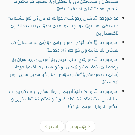
هنده‌كان ژ هنده‌كێن دی یا ڤه‌گێڕای)، ئه‌ڤه‌یه‌ كو ئه‌گه‌ر ته‌
شه‌رم نه‌كر؛ تشتێ ته‌ دڤێت بكه‌))
فەرموودە: ((باشی ڕه‌وشتێ جوانه‌، خرابی ژی ئه‌و تشته‌ یێ
د سنگێ ته‌دا بهێت و بچیت و ته‌ پێ نه‌خۆش بیت خه‌لك پێ
ئاگه‌هدار بن
فەرموودە: ((ئەگەر ئێكی حه‌ز ژ برایێ خۆ (یێ موسلمان) كر،
هنگی بلا بێژیته‌ وی كو حه‌ز ژێ دكه‌ت))
فەرموودە: ((هه‌ر پێنج نڤێژ، ئه‌ینی بۆ ئه‌ینییێ، ڕه‌مه‌زان بۆ
ڕه‌مه‌زانێ، كه‌فاره‌ت و ژێبه‌رن بۆ گونه‌هێن د ناڤبه‌را خۆدا،
(به‌لێ ب مه‌رجه‌كی) ئه‌گه‌ر مرۆڤی خۆ ژ گونه‌هێن مه‌زن دویر
ئێخست))
فەرموودە: ((خودێ دلۆڤانییێ ب زه‌لامه‌كی ببه‌ت كو یێ ب
ساناهی بیت ئه‌گه‌ر تشته‌ك فرۆت و ئه‌گه‌ر تشته‌ك كڕی و
ئه‌گه‌ر داخوازا ده‌ینێ خۆ كر))
< پێشووتر
پاشتر >