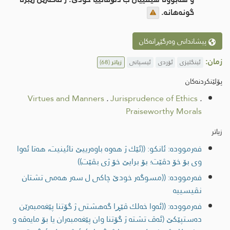
گونه‌هانه‌.
پیشاندانی وەرگێڕانەکان
زمان:
ئینگلیزی
ئۆردی
ئیسپانی
زیاتر
(68)
پۆلێنکردنەکان
Virtues and Manners
.
Jurisprudence of Ethics
.
Praiseworthy Morals
زیاتر
فەرموودە: ئانكو: ((ئێك ژ هه‌وه‌ باوه‌رییێ نائینیت، هه‌تا ئه‌وا
وی بۆ خۆ دڤێت؛ بۆ برایێ خۆ ژی بڤێت))
فەرموودە: ((مسوگه‌ر خودێ چاكی ل سه‌ر هه‌می تشتان
نڤیسییه
فەرموودە: ((ئه‌وا خه‌لك ڤێڕا گه‌هشتی ژ گۆتنا پێغه‌مبه‌رێن
ده‌ستپێكێ (ئه‌ڤ تشته‌ ژ گۆتنا وان پێغه‌مبه‌ران یا بۆ مایه‌ڤه‌ و