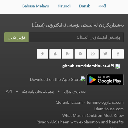
Bahasa Melayu
Kirundi
Dansk
मराठी
بەشداریکردن لە لیستی پۆستی ئەلیکترۆنی (ئیمێڵ)
تۆمار کردن
github.com/IslamHouse-API
دەربارەی پرۆژە
•
پەیوەندیمان پێوە بکە
•
API
QuranEnc.com
-
TerminologyEnc.com
IslamHouse.com
What Muslim Children Must Know
Riyadh Al-Salheen with explanation and benefits