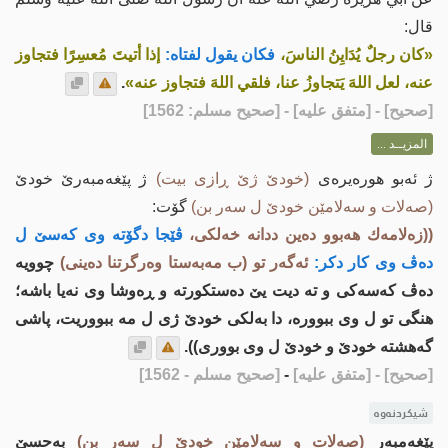
قال:
«كان رجلٌ يُدَايِنُ الناسَ،
فكان يقول لفتاه:
إذا أتيتَ مُعسِرًا فتجاوز
عنه، لعل اللهَ يَتجاوزُ عنا، فلقي اللهَ فتجاوز عنه»
.
[
صحيح
] - [متفق عليه] - [صحيح مسلم: 1562]
المزيــد ...
ژ ئه‌بو هورەیرەی
(خودێ ژێ ڕازی بیت)
ژ پێغەمبەرێ خودێ
(صەلات و سەلامێن خودێ ل سەر بن)
گۆت:
((زه‌لامه‌ك هه‌بوو ده‌ین ددانه‌ خه‌لكی،
ڤێجا دگۆته‌ وی كه‌سێ ل
ده‌ڤ وی كار دكر:
ئه‌گه‌ر تو (ب مه‌به‌ستا وه‌رگرتنا ده‌ینی)
چوویه‌
ده‌ڤ كه‌سه‌كی و ته‌ دیت یێ ده‌ستكورته‌ و ڕه‌وشا وی نه‌یا باشه‌؛
هنگی تو ل وی ببووره‌، دا به‌لكی خودێ ژی ل مە ببووریت، پاشی
گه‌هشته‌ خودێ و خودێ ل وی بووری)).
[صحيح]
- [متفق عليه]
-
[صحيح مسلم - 1562]
شیکردنەوە
پێغەمبەر
(صەلات و سەلامێن خودێ ل سەر بن)
به‌حسێ