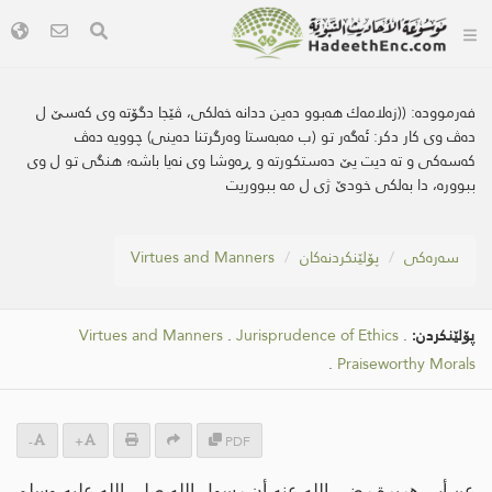
فەرموودە:
((زه‌لامه‌ك هه‌بوو ده‌ین ددانه‌ خه‌لكی، ڤێجا دگۆته‌ وی كه‌سێ ل
ده‌ڤ وی كار دكر: ئه‌گه‌ر تو (ب مه‌به‌ستا وه‌رگرتنا ده‌ینی) چوویه‌ ده‌ڤ
كه‌سه‌كی و ته‌ دیت یێ ده‌ستكورته‌ و ڕه‌وشا وی نه‌یا باشه‌؛ هنگی تو ل وی
ببووره‌، دا به‌لكی خودێ ژی ل مە ببووریت
سه‌ره‌كی
پۆلێنکردنەکان
Virtues and Manners
پۆلێنکردن:
.
Jurisprudence of Ethics
.
Virtues and Manners
.
Praiseworthy Morals
-
+
PDF
عن أبي هريرة رضي الله عنه أن رسول الله صلى الله عليه وسلم