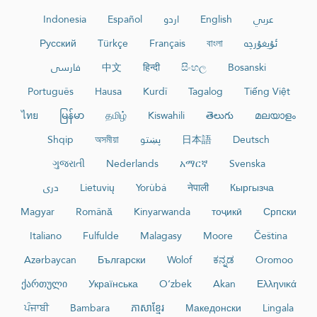
عربي
English
اردو
Español
Indonesia
ئۇيغۇرچە
বাংলা
Français
Türkçe
Русский
Bosanski
සිංහල
हिन्दी
中文
فارسی
Português
Hausa
Kurdî
Tagalog
Tiếng Việt
ไทย
မြန်မာ
தமிழ்
Kiswahili
తెలుగు
മലയാളം
Deutsch
日本語
پښتو
অসমীয়া
Shqip
ગુજરાતી
Nederlands
አማርኛ
Svenska
Кыргызча
नेपाली
Yorùbá
Lietuvių
دری
Magyar
Română
Kinyarwanda
тоҷикӣ
Српски
Italiano
Fulfulde
Malagasy
Moore
Čeština
Azərbaycan
Български
Wolof
ಕನ್ನಡ
Oromoo
ქართული
Українська
O‘zbek
Akan
Ελληνικά
ਪੰਜਾਬੀ
Bambara
ភាសាខ្មែរ
Македонски
Lingala