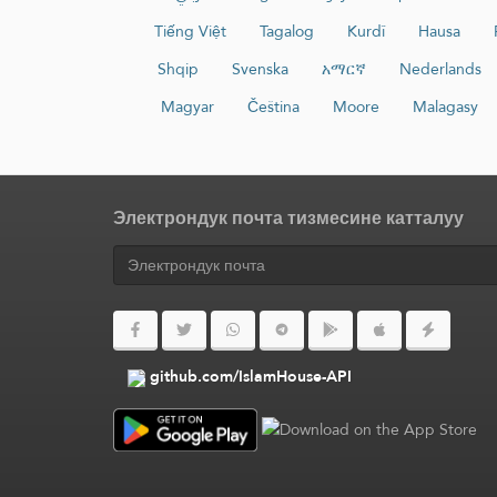
Tiếng Việt
Tagalog
Kurdî
Hausa
Shqip
Svenska
አማርኛ
Nederlands
Magyar
Čeština
Moore
Malagasy
Электрондук почта тизмесине катталуу
github.com/IslamHouse-API