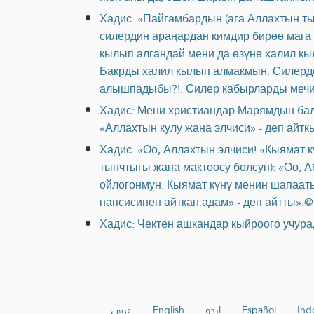
Хадис: «Пайгамбардын (ага Аллахтын ты
силердин араңардан кимдир бирөө мага 
кылып алгандай мени да өзүнө халил кы
Бакрды халил кылып алмакмын. Силерд
алышпадыбы?!. Силер кабырларды мечи
Хадис: Мени христиандар Марямдын бал
«Аллахтын кулу жана элчиси» - деп айтк
Хадис: «Оо, Аллахтын элчиси! «Кыямат к
тынчтыгы жана мактоосу болсун): «Оо, А
ойлогонмун. Кыямат күнү менин шапааты
напсисинен айткан адам» - деп айтты».@
Хадис: Чектен ашкандар кыйроого учурад
عربي
English
اردو
Español
Ind