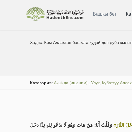
Башкы бет
Ка
Хадис:
Ким Аллахтан башкага кудай деп дуба кылып 
Категория:
Акыйда (ишеним)
.
Улук, Кубаттуу Алла
«َلَ النَّارَ
وَقُلْتُ أَنَا: مَنْ مَاتَ وَهُوَ لَا يَدْعُو لِلهِ نِدًّا دَخَلَ