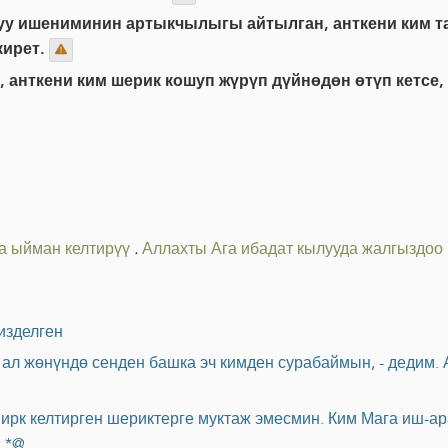
уу ишениминин артыкчылыгы айтылган, анткени ким та
кирет.
 анткени ким шерик кошуп жүрүп дүйнөдөн өтүп кетсе, 
ка ыйман келтирүү
.
Аллахты Ага ибадат кылууда жалгыздоо
гизделген
 ал жөнүндө сенден башка эч кимден сурабаймын, - дедим. 
ширк келтирген шериктерге муктаж эмесмин. Ким Мага иш-а
.*@