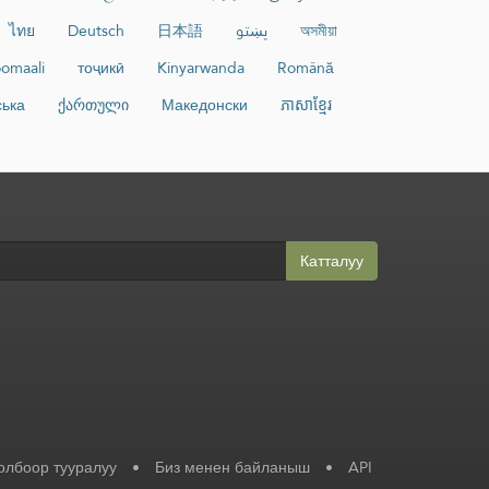
ไทย
Deutsch
日本語
پښتو
অসমীয়া
omaali
тоҷикӣ
Kinyarwanda
Română
ська
ქართული
Македонски
ភាសាខ្មែរ
Катталуу
олбоор тууралуу
•
Биз менен байланыш
•
API