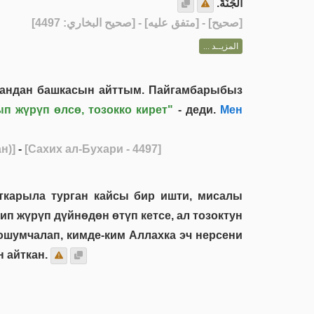
الْجَنَّةَ.
] - [متفق عليه] - [صحيح البخاري: 4497]
صحيح
[
المزيــد ...
о андан башкасын айттым. Пайгамбарыбыз
п жүрүп өлсө, тозокко кирет"
- деди.
Мен
н)]
-
[Сахих ал-Бухари - 4497]
ткарыла турган кайсы бир ишти, мисалы
п жүрүп дүйнөдөн өтүп кетсе, ал тозоктун
ошумчалап, кимде-ким Аллахка эч нерсени
 айткан.