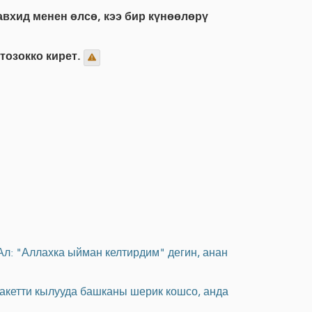
вхид менен өлсө, кээ бир күнөөлөрү
тозокко кирет.
Ал: "Аллахка ыйман келтирдим" дегин, анан
ракетти кылууда башканы шерик кошсо, анда