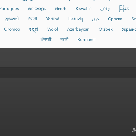
Português
മലയാളം
తెలుగు
Kiswahili
தமிழ்
မြန်မာ
ગુજરાતી
नेपाली
Yorùbá
Lietuvių
دری
Српски
So
Oromoo
ಕನ್ನಡ
Wolof
Azərbaycan
O‘zbek
Україн
ਪੰਜਾਬੀ
मराठी
Kurmancî
Д