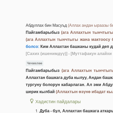
Абдуллах бин Масуъд
(Аллах андан ыраазы б
Пайгамбарыбыз
(ага Аллахтын тынчтыгы
(ага Аллахтын тынчтыгы жана мактоосу 
болсо:
Ким Аллахтан башканы кудай деп ду
[Сахих (ишенимдүү)]
- [Муттафакун алайхи
Чечмелөө
Пайгамбарыбыз
(ага Аллахтын тынчтыг
Аллахтан башкага дуба кылуу, Андан башк
тургуну болорун кабарлаган. Ал эми Абд
шерик кылбай
(Аллахтын өзүнө ибадат кы
Хадистин пайдалары
Дуба - бул, Аллахтан башкага атка