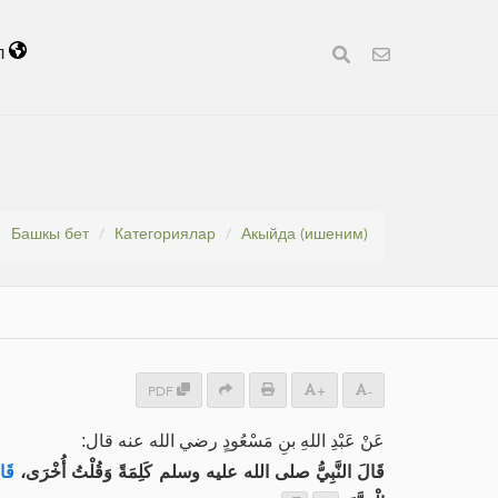
л
Башкы бет
Категориялар
Акыйда (ишеним)
PDF
+
-
عَنْ عَبْدِ اللهِ بنِ مَسْعُودٍ رضي الله عنه قال:
قَالَ النَّبِيُّ صلى الله عليه وسلم كَلِمَةً وَقُلْتُ أُخْرَى،
قَا: