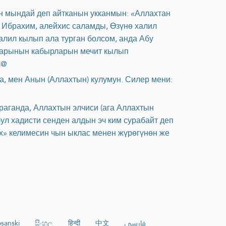
ын мындай деп айтканын укканмын: «Аллахтан
 Ибрахим, алейхис саламды, Өзүнө халил
алил кылып ала турган болсом, анда Абу
дарынын кабырларын мечит кылып
*@
, мен Анын (Аллахтын) кулумун. Силер мени:
ураганда, Аллахтын элчиси (ага Аллахтын
ул хадисти сенден алдын эч ким сурабайт деп
х» келимесин чын ыклас менен жүрөгүнөн же
sanski
සිංහල
हिन्दी
中文
فارسی