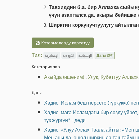
Тавхиддин б.а. бир Аллахка сыйын
үчүн азапталса да, акыры бейишке 
Ширктин коркунучтуулугу айтылган,
Котормолорду көрсөтүү
Тил:
الإنجليزية
الأوردية
الإسبانية
Дагы
(59)
Категориялар
Акыйда (ишеним)
.
Улук, Кубаттуу Аллах
Дагы
Хадис: Ислам беш нерсеге (түркүккө) не
Хадис: мага Исламдагы бир сөздү үйрөт,
түз жүргүн" - деди
Хадис: «Улуу Аллах Таала айтты: «Мен 
Мен аны да, ошол ширкин да таштаймын