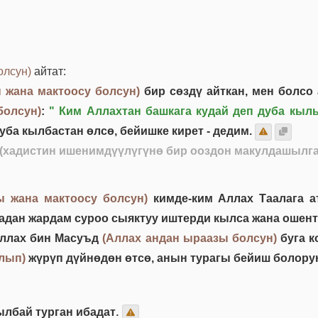
олсун)
айтат:
 жана мактоосу болсун)
бир сөздү айткан, мен болс
болсун)
:
" Ким Аллахтан башкага кудай деп дуба кылы
ба кылбастан өлсө, бейишке кирет - дедим.
 (хадистин ишенимдүүлүгүнө бир ооздон макулдашылга
ы жана мактоосу болсун)
кимде-ким Аллах Таалага а
адан жардам суроо сыяктуу иштерди кылса жана ошенти
уллах бин Масуъд
(Аллах андан ыраазы болсун)
буга к
лып)
жүрүп дүйнөдөн өтсө, анын турагы бейиш болорун
рылбай турган ибадат.