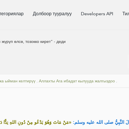
тегориялар
Долбоор тууралуу
Developers API
Ти
жүрүп өлсө, тозокко кирет" - деди
хка ыйман келтирүү
.
Аллахты Ага ибадат кылууда жалгыздоо
.
لَ النَّبِيُّ صلى الله عليه وسلم
مَنْ مَاتَ وَهُوَ يَدْعُو مِنْ دُونِ اللهِ نِدًّا دَخ»