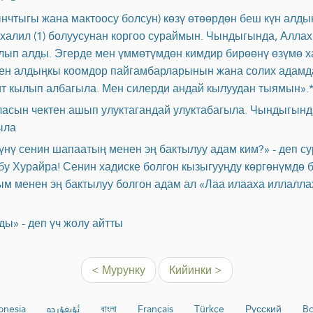
нчтыгы жана мактоосу болсун) көзү өтөөрдөн беш күн алд
халил (1) болуусунан коргоо сураймын. Чындыгында, Аллах
лып алды. Эгерде мен үммөтүмдөн кимдир бирөөнү өзүмө х
ен алдыңкы коомдор пайгамбарларынын жана солих адам
т кылып албагыла. Мен силерди андай кылуудан тыямын».
асын чектен ашып улуктагандай улуктабагыла. Чындыгында
ыла
үнү сенин шапаатың менен эң бактылуу адам ким?» - деп с
бу Хурайра! Сенин хадиске болгон кызыгууңду көргөнүмдө б
м менен эң бактылуу болгон адам ал «Лаа илааха иллалла
ы» - деп үч жолу айтты
< Мурунку
Кийинки >
onesia
ئۇيغۇرچە
বাংলা
Français
Türkçe
Русский
Bo