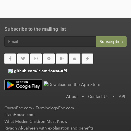
Subscribe to the mailing list
Subscription
github.com/IslamHouse-API
About
•
Contact Us
•
API
QuranEnc.com
-
TerminologyEnc.com
IslamHouse.com
What Muslim Children Must Know
Riyadh Al-Salheen with explanation and benefits