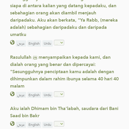
siapa di antara kalian yang datang kepadaku, dan
sebahagian orang akan diambil menjauh
daripadaku. Aku akan berkata, "Ya Rabb, (mereka
adalah) sebahagian daripadaku dan daripada
umatku
عربي
English
Urdu
Rasulullah ﷺ menyampaikan kepada kami, dan
dialah orang yang benar dan dipercayai:
"Sesungguhnya penciptaan kamu adalah dengan
dihimpunkan dalam rahim ibunya selama 40 hari 40
malam
عربي
English
Urdu
Aku ialah Dhimam bin Tha'labah, saudara dari Bani
Saad bin Bakr
عربي
English
Urdu