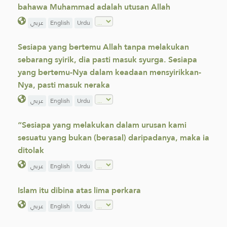
bahawa Muhammad adalah utusan Allah
عربي
English
Urdu
Sesiapa yang bertemu Allah tanpa melakukan
sebarang syirik, dia pasti masuk syurga. Sesiapa
yang bertemu-Nya dalam keadaan mensyirikkan-
Nya, pasti masuk neraka
عربي
English
Urdu
“Sesiapa yang melakukan dalam urusan kami
sesuatu yang bukan (berasal) daripadanya, maka ia
ditolak
عربي
English
Urdu
Islam itu dibina atas lima perkara
عربي
English
Urdu