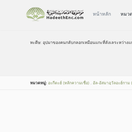
หน้าหลัก
หมวดห
หะดีษ:
อุปมาของคนกลับกลอกเหมือนแกะที่ลังเลระหว่างแกะสองฝ
หมวดหมู่​:
อะกีดะฮ์ (หลักความเชื่อ)
.
อัล-อัสมาอฺวัลอะฮ์กาม