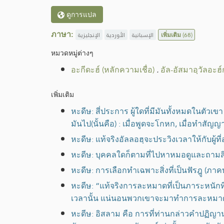
ดูการแปล
ภาษา:
الإنجليزية
الأوردية
الإسبانية
เพิ่มเติม
(68)
หมวดหมู่​ต่างๆ
อะกีดะฮ์ (หลักความเชื่อ)
.
อัล-อัสมาอฺวัลอะฮ
เพิ่มเติม
หะดีษ: สี่ประการ ผู้ใดที่มีมันทั้งหมดในตัวเ
มันไป(นั้นคือ) : เมื่อพูดจะโกหก, เมื่อทำสัญญ
หะดีษ: แท้จริงอัลลอฮฺจะประวิงเวลาให้กับผู้
หะดีษ: บุคคลใดก็ตามที่ไปหาหมอดูและถามสิ
หะดีษ: การเลือกทำเฉพาะสิ่งที่เป็นฟัรฎู (ภาคบ
หะดีษ: “แท้จริงการละหมาดที่เป็นภาระหนักท
เวลานั้น แน่นอนพวกเขาจะมาทำการละหมาดเ
หะดีษ: อิสลาม คือ การที่ท่านกล่าวคำปฏิญานว