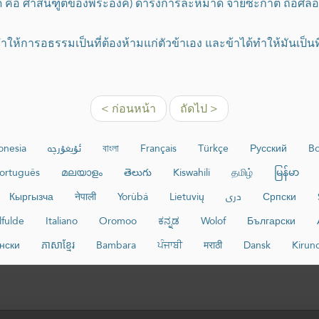
มมัด คือ ศาสนฑูตของพระองค์) ดำรงการละหมาด จ่ายซะกาต ถือศี
ทำให้การอธรรมเป็นที่ต้องห้ามแก่ตัวข้าเอง และข้าได้ทำให้มันเป็นท
< ก่อนหน้า
ถัดไป >
onesia
ئۇيغۇرچە
বাংলা
Français
Türkçe
Русский
Bo
ortuguês
മലയാളം
తెలుగు
Kiswahili
தமிழ்
မြန်မာ
Кыргызча
नेपाली
Yorùbá
Lietuvių
دری
Српски
lfulde
Italiano
Oromoo
ಕನ್ನಡ
Wolof
Български
нски
ភាសាខ្មែរ
Bambara
ਪੰਜਾਬੀ
मराठी
Dansk
Kirun