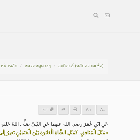
หน้าหลัก
หมวดหมู่​ต่างๆ
อะกีดะฮ์ (หลักความเชื่อ)
PDF
+
-
عَنِ ابْنِ عُمَرَ رضي الله عنهما عَنِ النَّبِيِّ صَلَّى اللهُ عَلَيْهِ و،
مَثَلُ الْمُنَافِقِ، كَمَثَلِ الشَّاةِ الْعَائِرَةِ بَيْنَ الْغَنَمَيْنِ تَعِيرُ إِلَ»