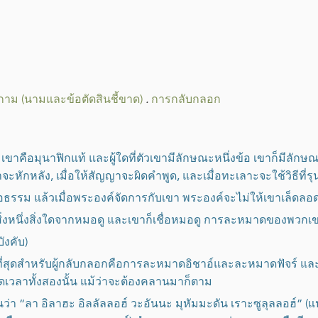
์กาม (นามและข้อตัดสินชี้ขาด)
.
การกลับกลอก
ขา เขาคือมุนาฟิกแท้ และผู้ใดที่ตัวเขามีลักษณะหนึ่งข้อ เขาก็มีลั
าจะหักหลัง, เมื่อให้สัญญาจะผิดคำพูด, และเมื่อทะเลาะจะใช้วิธีที่ร
ที่อธรรม แล้วเมื่อพระองค์จัดการกับเขา พระองค์จะไม่ให้เขาเล็ดลอ
่งหนึ่งสิ่งใดจากหมอดู และเขาก็เชื่อหมอดู การละหมาดของพวกเขา
ังคับ)
ี่สุดสำหรับผู้กลับกลอกคือการละหมาดอิชาอ์และละหมาดฟัจร์ และห
วลาทั้งสองนั้น แม้ว่าจะต้องคลานมาก็ตาม
่า “ลา อิลาฮะ อิลลัลลอฮ์ วะอันนะ มุหัมมะดัน เราะซูลุลลอฮ์” (แป