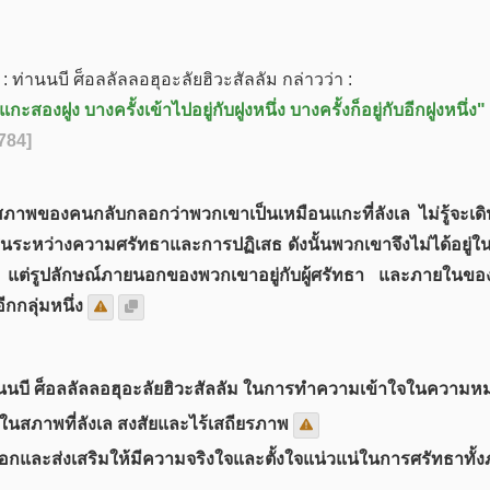
 : ท่านนบี ศ็อลลัลลอฮุอะลัยฮิวะสัลลัม กล่าวว่า :
ฝูง บางครั้งเข้าไปอยู่กับฝูงหนึ่ง บางครั้งก็อยู่กับอีกฝูงหนึ่ง"
2784]
งสภาพของคนกลับกลอกว่าพวกเขาเป็นเหมือนแกะที่ลังเล ไม่รู้จะเดิ
ที่สับสนระหว่างความศรัทธาและการปฏิเสธ ดังนั้นพวกเขาจึงไม่ได้อย
ยใน แต่รูปลักษณ์ภายนอกของพวกเขาอยู่กับผู้ศรัทธา และภายในขอ
ีกกลุ่มหนึ่ง
่านนบี ศ็อลลัลลอฮุอะลัยฮิวะสัลลัม ในการทำความเข้าใจในความ
ู่ในสภาพที่ลังเล สงสัยและไร้เสถียรภาพ
กและส่งเสริมให้มีความจริงใจและตั้งใจแน่วแน่ในการศรัทธาท