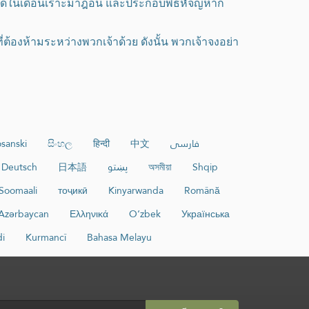
ลอดในเดือนเราะมาฎอน และประกอบพิธีหัจญ์หาก
ี่ต้องห้ามระหว่างพวกเจ้าด้วย ดังนั้น พวกเจ้าจงอย่า
sanski
සිංහල
हिन्दी
中文
فارسی
Deutsch
日本語
پښتو
অসমীয়া
Shqip
Soomaali
тоҷикӣ
Kinyarwanda
Română
Azərbaycan
Ελληνικά
O‘zbek
Українська
di
Kurmancî
Bahasa Melayu