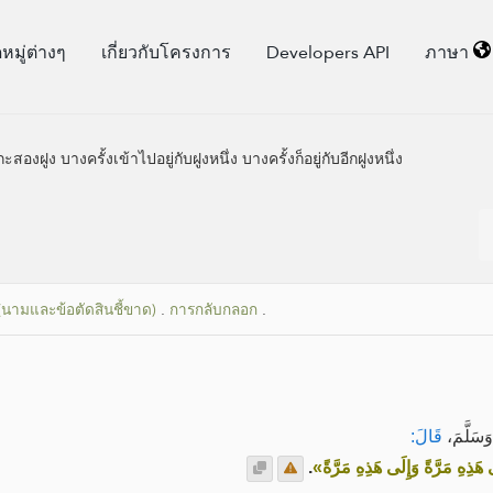
มู่​ต่างๆ
เกี่ยวกับโครงการ
Developers API
ภาษา
ูง บางครั้งเข้าไปอยู่กับฝูงหนึ่ง บางครั้งก็อยู่กับอีกฝูงหนึ่ง
 (นามและข้อตัดสินชี้ขาด)
.
การกลับกลอก
.
َسَلَّمَ
قَالَ:
.
«ى هَذِهِ مَرَّةً وَإِلَى هَذِهِ مَرَّةً