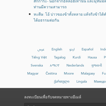
สักการะ- นอกจากอัลลอฮ์เท่านั้น และมุหั
ท่านมีความสามารถ
หะดีษ: โอ้ บ่าวของข้าทั้งหลาย แท้จริงข้าได้
ได้อธรรมต่อกัน
عربي
English
اردو
Español
Ind
Tiếng Việt
Tagalog
Kurdî
Hausa
P
Svenska
አማርኛ
Nederlands
ગુજરાતી
Magyar
Čeština
Moore
Malagasy
Fu
ქართული
Lingala
Македо
ลงทะเบียนเพื่อรับจดหมายทางอีเมล์