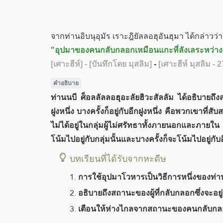
จากท่านอิบนุอุมัร เราะฎิยัลลอฮุอันฮุมา ได้กล่าวว่า
"อุปมาของคนกลับกลอกเหมือนแกะที่ลังเลระหว่างแกะสอง
[เศาะฮีห์]
- [บันทึกโดย มุสลิม]
-
[เศาะฮีห์ มุสลิม - 
คำอธิบาย​
ท่านนบี ศ็อลลัลลอฮุอะลัยฮิวะสัลลัม ได้อธิบายถึ
ฝูงหนึ่ง บางครั้งก็อยู่กับอีกฝูงหนึ่ง คือพวกเขา
ไม่ได้อยู่ในกลุ่มผู้ไม่ศรัทธาทั้งภายนอกและภา
โน้มไปอยู่กับกลุ่มนั้นและบางครั้งก็จะโน้มไปอยู่กับอ
บทเรียนที่ได้รับจากหะดีษ
การใช้อุปมาโวหารเป็นวิธีการหนึ่งของท
อธิบายถึงสถานะของผู้ที่กลับกลอกซึ่งจะอย
เตือนให้ห่างไกลจากสถานะของคนกลับกลอ