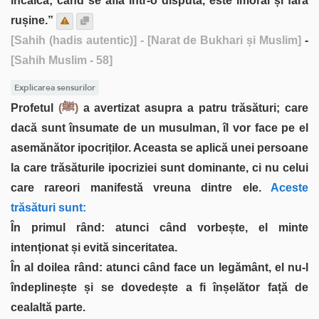
încalcă; când se află într-o dispută, este imoral și fără
rușine.”
[Sahih (hadis autentic)]
- [Narat de Bukhari și Muslim]
-
[Sahih Muslim - 58]
Explicarea sensurilor
Profetul
(ﷺ)
a avertizat asupra a patru trăsături; care
dacă sunt însumate de un musulman, îl vor face pe el
asemănător ipocriților. Aceasta se aplică unei persoane
la care trăsăturile ipocriziei sunt dominante, ci nu celui
care rareori manifestă vreuna dintre ele.
Aceste
trăsături sunt:
În primul rând: atunci când vorbește, el minte
intenționat și evită sinceritatea.
În al doilea rând: atunci când face un legământ, el nu-l
îndeplinește și se dovedește a fi înșelător față de
cealaltă parte.