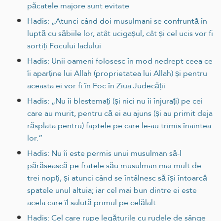
păcatele majore sunt evitate
Hadis: „Atunci când doi musulmani se confruntă în
luptă cu săbiile lor, atât ucigașul, cât și cel ucis vor fi
sortiți Focului Iadului
Hadis: Unii oameni folosesc în mod nedrept ceea ce
îi aparține lui Allah (proprietatea lui Allah) și pentru
aceasta ei vor fi în Foc în Ziua Judecății
Hadis: „Nu îi blestemați (și nici nu îi înjurați) pe cei
care au murit, pentru că ei au ajuns (și au primit deja
răsplata pentru) faptele pe care le-au trimis înaintea
lor.”
Hadis: Nu îi este permis unui musulman să-l
părăsească pe fratele său musulman mai mult de
trei nopți, și atunci când se întâlnesc să își întoarcă
spatele unul altuia; iar cel mai bun dintre ei este
acela care îl salută primul pe celălalt
Hadis: Cel care rupe legăturile cu rudele de sânge