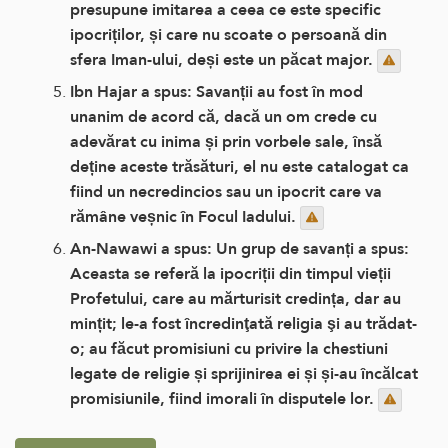
presupune imitarea a ceea ce este specific
ipocriților, și care nu scoate o persoană din
sfera Iman-ului, deși este un păcat major.
Ibn Hajar a spus: Savanții au fost în mod
unanim de acord că, dacă un om crede cu
adevărat cu inima și prin vorbele sale, însă
deține aceste trăsături, el nu este catalogat ca
fiind un necredincios sau un ipocrit care va
rămâne veșnic în Focul Iadului.
An-Nawawi a spus: Un grup de savanți a spus:
Aceasta se referă la ipocriții din timpul vieții
Profetului, care au mărturisit credința, dar au
mințit; le-a fost încredinţată religia şi au trădat-
o; au făcut promisiuni cu privire la chestiuni
legate de religie și sprijinirea ei și și-au încălcat
promisiunile, fiind imorali în disputele lor.