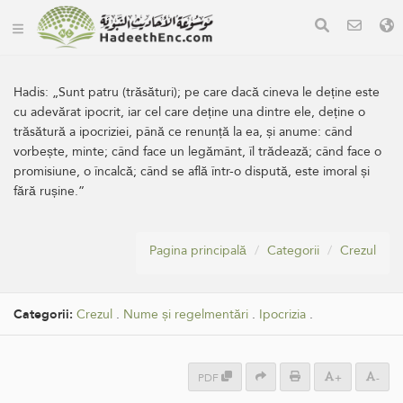
Hadis:
„Sunt patru (trăsături); pe care dacă cineva le deține este
cu adevărat ipocrit, iar cel care deține una dintre ele, deține o
trăsătură a ipocriziei, până ce renunță la ea, și anume: când
vorbește, minte; când face un legământ, îl trădează; când face o
promisiune, o încalcă; când se află într-o dispută, este imoral și
fără rușine.”
Pagina principală
Categorii
Crezul
Categorii:
Crezul
.
Nume și regelmentări
.
Ipocrizia
.
PDF
+
-