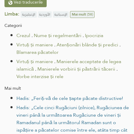
Vezi traducerile
Limba:
الإنجليزية
الأوردية
الإسبانية
Mai mult
(58)
Categorii
Crezul
.
Nume și regelmentări
.
Ipocrizia
Virtuți și maniere
.
Atenționări blânde și predici
.
Blamarea păcatelor
Virtuți și maniere
.
Manierele acceptate de legea
islamică
.
Manierele vorbirii și păstrării tăcerii
.
Vorbe interzise și rele
Mai mult
Hadis: „Feriți-vă de cele șapte păcate distructive!
Hadis: „Cele cinci Rugăciuni (zilnice), Rugăciunea de
vineri până la următoarea Rugăciune de vineri și
Ramadanul până la următorul Ramadan sunt o
ispășire a păcatelor comise între ele, atâta timp cât