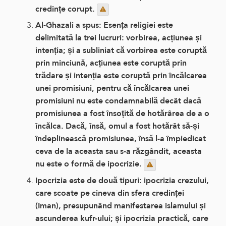
credințe corupt.
Al-Ghazali a spus: Esența religiei este
delimitată la trei lucruri: vorbirea, acțiunea și
intenția; și a subliniat că vorbirea este coruptă
prin minciună, acțiunea este coruptă prin
trădare și intenția este coruptă prin încălcarea
unei promisiuni, pentru că încălcarea unei
promisiuni nu este condamnabilă decât dacă
promisiunea a fost însoțită de hotărârea de a o
încălca. Dacă, însă, omul a fost hotărât să-și
îndeplinească promisiunea, însă l-a împiedicat
ceva de la aceasta sau s-a răzgândit, aceasta
nu este o formă de ipocrizie.
Ipocrizia este de două tipuri: ipocrizia crezului,
care scoate pe cineva din sfera credinței
(Iman), presupunând manifestarea islamului și
ascunderea kufr-ului; și ipocrizia practică, care