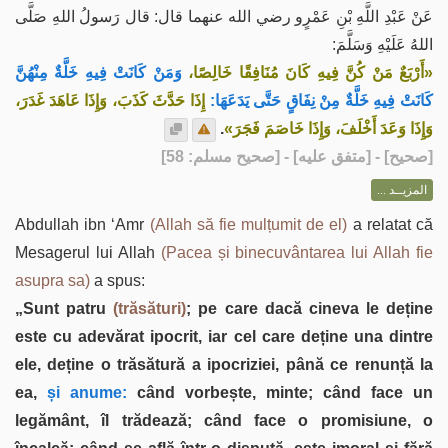
عَنْ عَبْدِ اللَّهِ بْنِ عَمْرٍو رضي الله عنهما قال: قال رَسولُ اللهِ صَلَّى
اللهُ عَلَيْهِ وَسَلَّمَ:
«أَرْبَعٌ مَنْ كُنَّ فِيهِ كَانَ مُنَافِقًا خَالِصًا،
وَمَنْ كَانَتْ فِيهِ خَلَّةٌ مِنْهُنَّ
كَانَتْ فِيهِ خَلَّةٌ مِنْ نِفَاقٍ حَتَّى يَدَعَهَا:
إِذَا حَدَّثَ كَذَبَ، وَإِذَا عَاهَدَ غَدَرَ،
.
وَإِذَا وَعَدَ أَخْلَفَ، وَإِذَا خَاصَمَ فَجَرَ»
] - [متفق عليه] - [صحيح مسلم: 58]
صحيح
[
المزيــد ...
Abdullah ibn ‘Amr
(Allah să fie mulțumit de el)
a relatat că
Mesagerul lui Allah
(Pacea și binecuvântarea lui Allah fie
asupra sa)
a spus:
„Sunt patru
(trăsături)
; pe care dacă cineva le deține
este cu adevărat ipocrit, iar cel care deține una dintre
ele, deține o trăsătură a ipocriziei, până ce renunță la
ea,
și anume:
când vorbește, minte; când face un
legământ, îl trădează; când face o promisiune, o