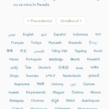
nu va intra în Paradis
< Precedentul
Următorul >
عربي
English
اردو
Español
Indonesia
বাংলা
Français
Türkçe
Русский
Bosanski
සිංහල
हिन्दी
中文
فارسی
Tiếng Việt
Tagalog
Kurdî
Hausa
Português
മലയാളം
తెలుగు
Kiswahili
தமிழ்
ไทย
Deutsch
日本語
پښتو
অসমীয়া
Shqip
Svenska
አማርኛ
Nederlands
ગુજરાતી
Кыргызча
नेपाली
Lietuvių
دری
Српски
тоҷикӣ
Kinyarwanda
Magyar
Čeština
Moore
Malagasy
Oromoo
ಕನ್ನಡ
Wolof
Azərbaycan
O‘zbek
Українська
ქართული
Македонски