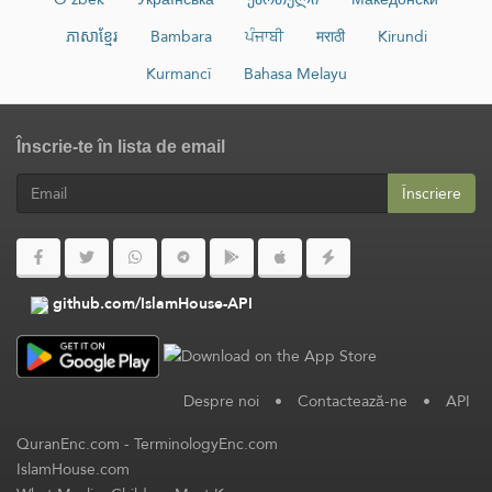
ភាសាខ្មែរ
Bambara
ਪੰਜਾਬੀ
मराठी
Kirundi
Kurmancî
Bahasa Melayu
Înscrie-te în lista de email
Înscriere
github.com/IslamHouse-API
Despre noi
•
Contactează-ne
•
API
QuranEnc.com
-
TerminologyEnc.com
IslamHouse.com