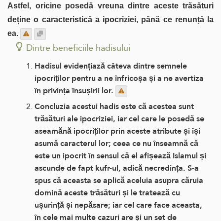
Astfel, oricine posedă vreuna dintre aceste trăsături
deține o caracteristică a ipocriziei, până ce renunță la
ea.
Dintre beneficiile hadisului
Hadisul evidențiază câteva dintre semnele
ipocriților pentru a ne înfricoșa și a ne avertiza
în privința însușirii lor.
Concluzia acestui hadis este că acestea sunt
trăsături ale ipocriziei, iar cel care le posedă se
aseamănă ipocriților prin aceste atribute și își
asumă caracterul lor; ceea ce nu înseamnă că
este un ipocrit în sensul că el afișează Islamul și
ascunde de fapt kufr-ul, adică necredința. S-a
spus că aceasta se aplică aceluia asupra căruia
domină aceste trăsături și le tratează cu
ușurință și nepăsare; iar cel care face aceasta,
în cele mai multe cazuri are și un set de