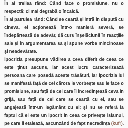
În al treilea rând: Când face o promisiune, nu o
respectă; ci mai degrabă o încalcă.
În al patrulea rând: Când se ceartă și intră în dispută cu
cineva, el acționează într-o manieră severă, se
îndepărtează de adevăr, dă curs înșelăciunii în reacțiile
sale și în argumentarea sa și spune vorbe mincinoase
și neadevărate.
Ipocrizia presupune vădirea a ceva diferit de ceea ce
este ținut ascuns, iar acest lucru caracterizează
persoana care posedă aceste trăsături, iar ipocrizia lui
se manifestă față de cei cărora le vorbește sau le face o
promisiune, sau față de cei care îi încredințează ceva în
grijă, sau față de cei care se ceartă cu el, sau se
angajează într-un legământ cu el; și nu se referă la
faptul că el este un ipocrit în ceea ce privește Islamul,
pe care îl etalează, ascunzând de fapt necredința
(kufr)
.