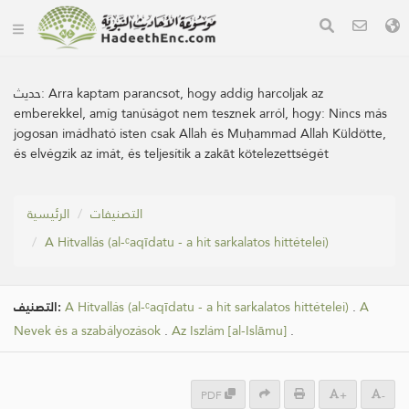
حديث:
Arra kaptam parancsot, hogy addig harcoljak az
emberekkel, amíg tanúságot nem tesznek arról, hogy: Nincs más
jogosan imádható isten csak Allah és Muḥammad Allah Küldötte,
és elvégzik az imát, és teljesítik a zakāt kötelezettségét
التصنيفات
الرئيسية
A Hitvallás (al-ᶜaqīdatu - a hit sarkalatos hittételei)
التصنيف:
A Hitvallás (al-ᶜaqīdatu - a hit sarkalatos hittételei)
.
A
Nevek és a szabályozások
.
Az Iszlám [al-Islāmu]
.
PDF
+
-