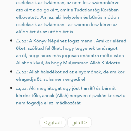
cselekszik az Iszlámban, az nem lesz számonkérve
azokért a dolgokért, amit a Tudatlanság Korában
elkövetett. Ám az, aki helytelen és bűnös módon
cselekszik az Iszlámban - az számon lesz kérve az
előbbiért és az utóbbiért is
حديث: A Könyv Népéhez fogsz menni. Amikor eléred
őket, szólítsd fel őket, hogy tegyenek tanúságot
arról, hogy nincs más jogosan imádatra méltó isten
Allahon kívül, és hogy Muḥammad Allah Küldötte
حديث: Allah haladékot ad az elnyomónak, de amikor
elragadja őt, soha nem engedi el
حديث: Aki meglátogat egy jóst (ʿarrāf) és bármit
kérdez tőle, annak (Allah) negyven éjszakán keresztül
nem fogadja el az imádkozását
التالي >
< السابق