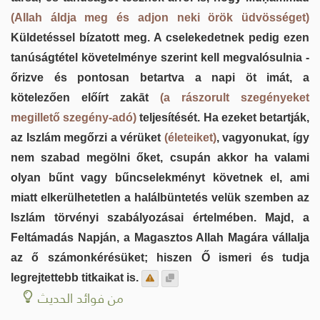
(Allah áldja meg és adjon neki örök üdvösséget)
Küldetéssel bízatott meg. A cselekedetnek pedig ezen
tanúságtétel követelménye szerint kell megvalósulnia -
őrizve és pontosan betartva a napi öt imát, a
kötelezően előírt zakāt
(a rászorult szegényeket
megillető szegény-adó)
teljesítését. Ha ezeket betartják,
az Iszlám megőrzi a vérüket
(életeiket)
, vagyonukat, így
nem szabad megölni őket, csupán akkor ha valami
olyan bűnt vagy bűncselekményt követnek el, ami
miatt elkerülhetetlen a halálbüntetés velük szemben az
Iszlám törvényi szabályozásai értelmében. Majd, a
Feltámadás Napján, a Magasztos Allah Magára vállalja
az ő számonkérésüket; hiszen Ő ismeri és tudja
legrejtettebb titkaikat is.
من فوائد الحديث