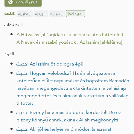
عرض الترجمات
اللغة:
الإنجليزية
الأوردية
الإسبانية
(62)
المزيد
التصنيفات
A Hitvallás (al-ᶜaqīdatu - a hit sarkalatos hittételei)
.
A Nevek és a szabályozások
.
Az Iszlám [al-Islāmu]
المزيد
حديث: Az Iszlám öt dologra épül
حديث: Hogyan vélekedsz? Ha én elvégeztem a
kötelezően előírt napi imákat és böjtöltem Ramadán
havában, megengedettnek tekintettem a vallásilag
megengedettet és tilalmasnak tartottam a vallásilag
tiltottat
حديث: Bizony hatalmas dologról kérdeztél! De ez
bizony könnyű annak, akinek Allah megkönnyíti
حديث: Aki jól és helyénvaló módon (ahszana)