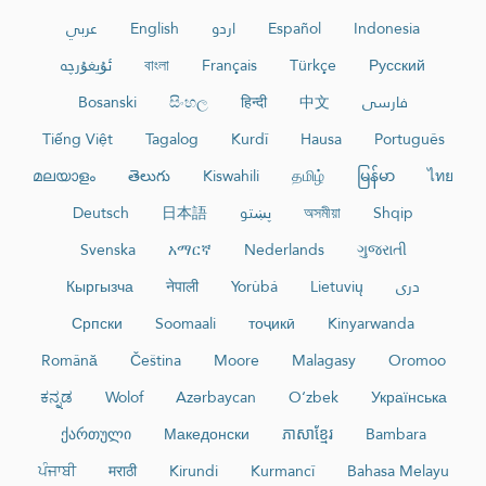
عربي
English
اردو
Español
Indonesia
ئۇيغۇرچە
বাংলা
Français
Türkçe
Русский
Bosanski
සිංහල
हिन्दी
中文
فارسی
Tiếng Việt
Tagalog
Kurdî
Hausa
Português
മലയാളം
తెలుగు
Kiswahili
தமிழ்
မြန်မာ
ไทย
Deutsch
日本語
پښتو
অসমীয়া
Shqip
Svenska
አማርኛ
Nederlands
ગુજરાતી
Кыргызча
नेपाली
Yorùbá
Lietuvių
دری
Српски
Soomaali
тоҷикӣ
Kinyarwanda
Română
Čeština
Moore
Malagasy
Oromoo
ಕನ್ನಡ
Wolof
Azərbaycan
O‘zbek
Українська
ქართული
Македонски
ភាសាខ្មែរ
Bambara
ਪੰਜਾਬੀ
मराठी
Kirundi
Kurmancî
Bahasa Melayu