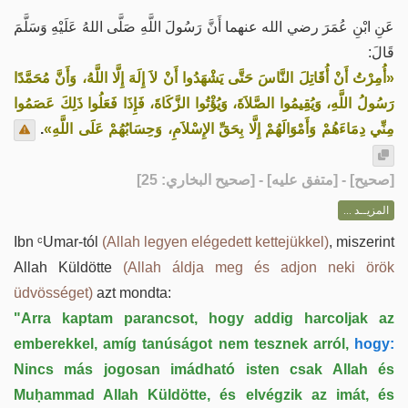
عَنِ ابْنِ عُمَرَ رضي الله عنهما أَنَّ رَسُولَ اللَّهِ صَلَّى اللهُ عَلَيْهِ وَسَلَّمَ
قَالَ:
«أُمِرْتُ أَنْ أُقَاتِلَ النَّاسَ حَتَّى يَشْهَدُوا أَنْ لاَ إِلَهَ إِلَّا اللَّهُ، وَأَنَّ مُحَمَّدًا
رَسُولُ اللَّهِ، وَيُقِيمُوا الصَّلاَةَ، وَيُؤْتُوا الزَّكَاةَ، فَإِذَا فَعَلُوا ذَلِكَ عَصَمُوا
.
مِنِّي دِمَاءَهُمْ وَأَمْوَالَهُمْ إِلَّا بِحَقِّ الإِسْلاَمِ، وَحِسَابُهُمْ عَلَى اللَّهِ»
] - [متفق عليه] - [صحيح البخاري: 25]
صحيح
[
المزيــد ...
Ibn ᶜUmar-tól
(Allah legyen elégedett kettejükkel)
, miszerint
Allah Küldötte
(Allah áldja meg és adjon neki örök
üdvösséget)
azt mondta:
"Arra kaptam parancsot, hogy addig harcoljak az
emberekkel, amíg tanúságot nem tesznek arról,
hogy:
Nincs más jogosan imádható isten csak Allah és
Muḥammad Allah Küldötte, és elvégzik az imát, és