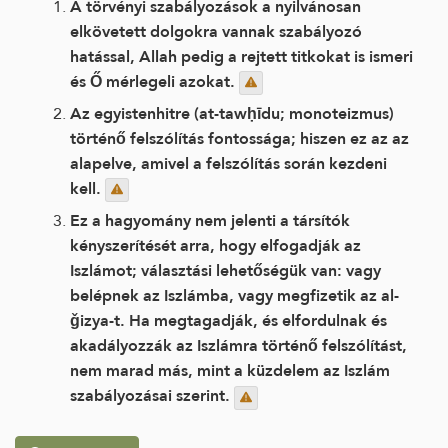
A törvényi szabályozások a nyilvánosan
elkövetett dolgokra vannak szabályozó
hatással, Allah pedig a rejtett titkokat is ismeri
és Ő mérlegeli azokat.
Az egyistenhitre (at-tawḥīdu; monoteizmus)
történő felszólítás fontossága; hiszen ez az az
alapelve, amivel a felszólítás során kezdeni
kell.
Ez a hagyomány nem jelenti a társítók
kényszerítését arra, hogy elfogadják az
Iszlámot; választási lehetőségük van: vagy
belépnek az Iszlámba, vagy megfizetik az al-
ǧizya-t. Ha megtagadják, és elfordulnak és
akadályozzák az Iszlámra történő felszólítást,
nem marad más, mint a küzdelem az Iszlám
szabályozásai szerint.