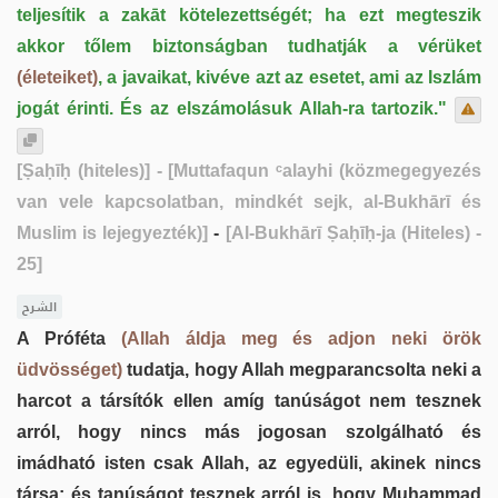
teljesítik a zakāt kötelezettségét; ha ezt megteszik
akkor tőlem biztonságban tudhatják a vérüket
(életeiket)
, a javaikat, kivéve azt az esetet, ami az Iszlám
jogát érinti. És az elszámolásuk Allah-ra tartozik."
[Ṣaḥīḥ (hiteles)]
- [Muttafaqun ᶜalayhi (közmegegyezés
van vele kapcsolatban, mindkét sejk, al-Bukhārī és
Muslim is lejegyezték)]
-
[Al-Bukhārī Ṣaḥīḥ-ja (Hiteles) -
25]
الشرح
A Próféta
(Allah áldja meg és adjon neki örök
üdvösséget)
tudatja, hogy Allah megparancsolta neki a
harcot a társítók ellen amíg tanúságot nem tesznek
arról, hogy nincs más jogosan szolgálható és
imádható isten csak Allah, az egyedüli, akinek nincs
társa; és tanúságot tesznek arról is, hogy Muḥammad