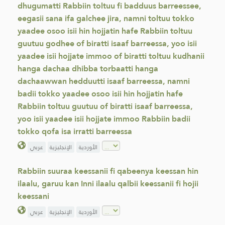
dhugumatti Rabbiin toltuu fi badduus barreessee,
eegasii sana ifa galchee jira, namni toltuu tokko
yaadee osoo isii hin hojjatin hafe Rabbiin toltuu
guutuu godhee of biratti isaaf barreessa, yoo isii
yaadee isii hojjate immoo of biratti toltuu kudhanii
hanga dachaa dhibba torbaatti hanga
dachaawwan hedduutti isaaf barreessa, namni
badii tokko yaadee osoo isii hin hojjatin hafe
Rabbiin toltuu guutuu of biratti isaaf barreessa,
yoo isii yaadee isii hojjate immoo Rabbiin badii
tokko qofa isa irratti barreessa
الأوردية
الإنجليزية
عربي
Rabbiin suuraa keessanii fi qabeenya keessan hin
ilaalu, garuu kan Inni ilaalu qalbii keessanii fi hojii
keessani
الأوردية
الإنجليزية
عربي