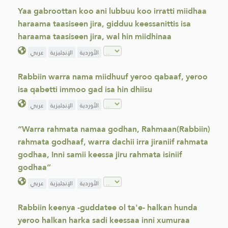
Yaa gabroottan koo ani lubbuu koo irratti miidhaa
haraama taasiseen jira, gidduu keessanittis isa
haraama taasiseen jira, wal hin miidhinaa
الأوردية
الإنجليزية
عربي
Rabbiin warra nama miidhuuf yeroo qabaaf, yeroo
isa qabetti immoo gad isa hin dhiisu
الأوردية
الإنجليزية
عربي
“Warra rahmata namaa godhan, Rahmaan(Rabbiin)
rahmata godhaaf, warra dachii irra jiraniif rahmata
godhaa, Inni samii keessa jiru rahmata isiniif
godhaa”
الأوردية
الإنجليزية
عربي
Rabbiin keenya -guddatee ol ta'e- halkan hunda
yeroo halkan harka sadi keessaa inni xumuraa