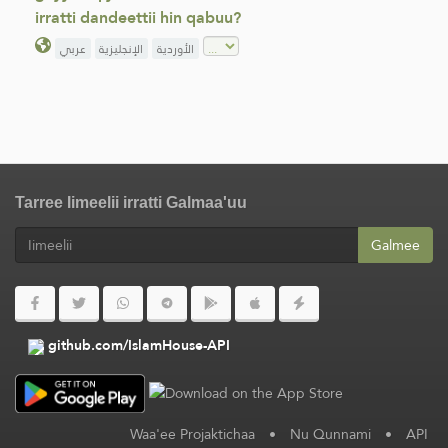
irratti dandeettii hin qabuu?
الأوردية
الإنجليزية
عربي
Tarree Iimeelii irratti Galmaa'uu
Galmee
github.com/IslamHouse-API
Waa'ee Projaktichaa
•
Nu Qunnami
•
API