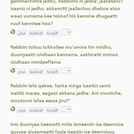
gammachiifne jedhu, Rabbiinis ni jedha: jaallatanii?
isaanis ni jedhu: akkamitti jaallachuu dhabna atoo
waan uumama kee tokkof hin kennine dhugaatti
nuuf kennitee hoo?
الأوردية
الإنجليزية
عربي
Rabbiin toltuu tokkollee mu'umina hin miidhu,
duuniyaatti isiidhaan kennama, aakhiratti immoo
isiidhaan mindeeffama
الأوردية
الإنجليزية
عربي
Rabbiin lafa qabee, harka mirga Isaatiin samii
walitti maree, eegasii akkana jedha: Ani mooticha,
mootonni lafaa eessa jiru?”
الأوردية
الإنجليزية
عربي
Inni duuniyaa keessatti miila lameeniin isa deemsise
guyyaa qiyaamaatti fuula isaatiin isa deemsisuu