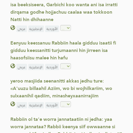
isa beeksiseera, Garbichi koo wanta ani isa irratti
dirqama godhe hojjachuu caalaa waa tokkoon
Natti hin dhihaanne
الأوردية
الإنجليزية
عربي
Eenyuu keessanuu Rabbiin haala gidduu isaatii fi
gidduu keessanitti turjumaanni hin jirreen isa
haasofsiisu malee hin hafu
الأوردية
الإنجليزية
عربي
yeroo masjiida seenanitti akkas jedhu ture:
«A'uuzu billaahil Aziim, wo bi wojhilkariim, wo
sulxaanihil qadiim, minasheyxaanirrajiim
الأوردية
الإنجليزية
عربي
Rabbiin ol ta'e worra jannataatiin ni jedha: yaa
worra jannataa? Rabbii keenya siif owwaanne si