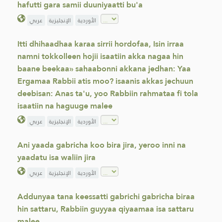
hafutti gara samii duuniyaatti bu'a
الأوردية
الإنجليزية
عربي
Itti dhihaadhaa karaa sirrii hordofaa, Isin irraa
namni tokkolleen hojii isaatiin akka nagaa hin
baane beekaa» sahaabonni akkana jedhan: Yaa
Ergamaa Rabbii atis moo? isaanis akkas jechuun
deebisan: Anas ta'u, yoo Rabbiin rahmataa fi tola
isaatiin na haguuge malee
الأوردية
الإنجليزية
عربي
Ani yaada gabricha koo bira jira, yeroo inni na
yaadatu isa waliin jira
الأوردية
الإنجليزية
عربي
Addunyaa tana keessatti gabrichi gabricha biraa
hin sattaru, Rabbiin guyyaa qiyaamaa isa sattaru
malee