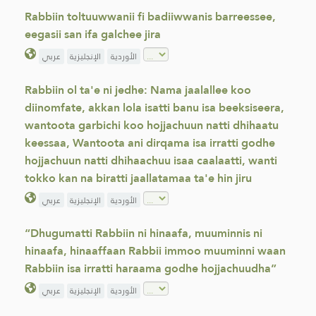
Rabbiin toltuuwwanii fi badiiwwanis barreessee,
eegasii san ifa galchee jira
الأوردية
الإنجليزية
عربي
Rabbiin ol ta'e ni jedhe: Nama jaalallee koo
diinomfate, akkan lola isatti banu isa beeksiseera,
wantoota garbichi koo hojjachuun natti dhihaatu
keessaa, Wantoota ani dirqama isa irratti godhe
hojjachuun natti dhihaachuu isaa caalaatti, wanti
tokko kan na biratti jaallatamaa ta'e hin jiru
الأوردية
الإنجليزية
عربي
“Dhugumatti Rabbiin ni hinaafa, muuminnis ni
hinaafa, hinaaffaan Rabbii immoo muuminni waan
Rabbiin isa irratti haraama godhe hojjachuudha”
الأوردية
الإنجليزية
عربي