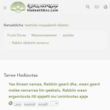
Ramaddicha:
tawhiida maqaaleefii sifaataa
Fuula Duraa
Maxxansaawwan
aqiidaa
Rabbii oltahetti amanuu
Tarree Hadiisotaa
Yaa Ilmaan namaa, Rabbiin gaarii dha, waan gaarii
malee namarraa hin qeebalu, Rabbiin waan
ergamtoota itti ajajetti mu'umintootas ajaje
الأوردية
الإنجليزية
عربي