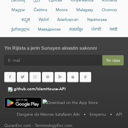
Lietuvių
دری
Српски
Kinyarwanda
Română
Magyar
Čeština
Moore
Malagasy
Oromoo
ಕನ್ನಡ
Wolof
Azərbaycan
Українська
ქართული
Македонски
ភាសាខ្មែរ
ਪੰਜਾਬੀ
मराठी
Yin Rijista a jerin Sunayen akwatin sakonni
Yin rijisa
github.com/IslamHouse-API
Dangane da Wannan katafaren Aiki
•
kirayemu
•
API
QuranEnc.com
-
TerminologyEnc.com