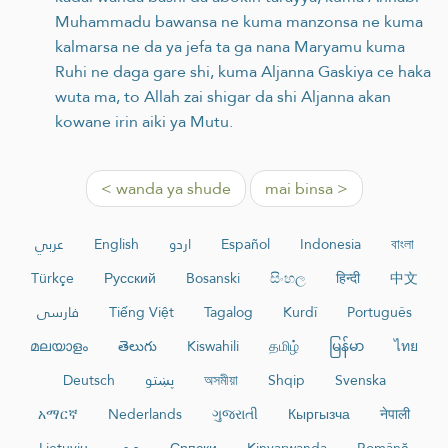
Muhammadu bawansa ne kuma manzonsa ne kuma
kalmarsa ne da ya jefa ta ga nana Maryamu kuma
Ruhi ne daga gare shi, kuma Aljanna Gaskiya ce haka
wuta ma, to Allah zai shigar da shi Aljanna akan
kowane irin aiki ya Mutu.
< wanda ya shude
mai binsa >
عربي
English
اردو
Español
Indonesia
বাংলা
Türkçe
Русский
Bosanski
සිංහල
हिन्दी
中文
فارسی
Tiếng Việt
Tagalog
Kurdî
Português
മലയാളം
తెలుగు
Kiswahili
தமிழ்
မြန်မာ
ไทย
Deutsch
پښتو
অসমীয়া
Shqip
Svenska
አማርኛ
Nederlands
ગુજરાતી
Кыргызча
नेपाली