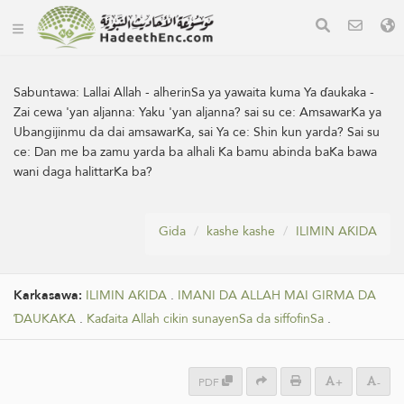
Sabuntawa:
Lallai Allah - alherinSa ya yawaita kuma Ya ɗaukaka -
Zai cewa 'yan aljanna: Yaku 'yan aljanna? sai su ce: AmsawarKa ya
Ubangijinmu da dai amsawarKa, sai Ya ce: Shin kun yarda? Sai su
ce: Dan me ba zamu yarda ba alhali Ka bamu abinda baKa bawa
wani daga halittarKa ba?
Gida
kashe kashe
ILIMIN AƘIDA
Karkasawa:
ILIMIN AƘIDA
.
IMANI DA ALLAH MAI GIRMA DA
ƊAUKAKA
.
Kaɗaita Allah cikin sunayenSa da siffofinSa
.
PDF
+
-