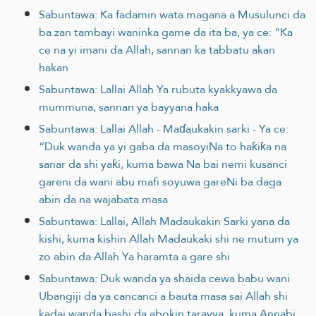
Sabuntawa: Ka fadamin wata magana a Musulunci da
ba zan tambayi waninka game da ita ba, ya ce: "Ka
ce na yi imani da Allah, sannan ka tabbatu akan
hakan
Sabuntawa: Lallai Allah Ya rubuta kyakkyawa da
mummuna, sannan ya bayyana haka
Sabuntawa: Lallai Allah - Maɗaukakin sarki - Ya ce:
“Duk wanda ya yi gaba da masoyiNa to haƙiƙa na
sanar da shi yaƙi, kuma bawa Na bai nemi kusanci
gareni da wani abu mafi soyuwa gareNi ba daga
abin da na wajabata masa
Sabuntawa: Lallai, Allah Madaukakin Sarki yana da
kishi, kuma kishin Allah Madaukaki shi ne mutum ya
zo abin da Allah Ya haramta a gare shi
Sabuntawa: Duk wanda ya shaida cewa babu wani
Ubangiji da ya cancanci a bauta masa sai Allah shi
kadai wanda bashi da abokin tarayya, kuma Annabi