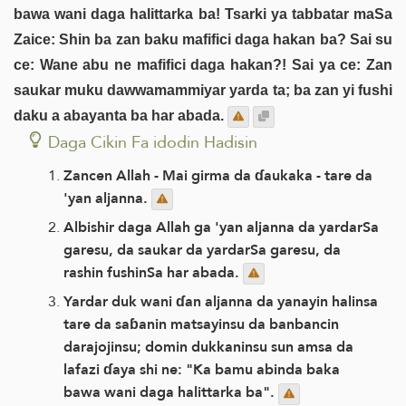
bawa wani daga halittarka ba! Tsarki ya tabbatar maSa
Zaice: Shin ba zan baku mafifici daga hakan ba? Sai su
ce: Wane abu ne mafifici daga hakan?! Sai ya ce: Zan
saukar muku dawwamammiyar yarda ta; ba zan yi fushi
daku a abayanta ba har abada.
Daga Cikin Fa idodin Hadisin
Zancen Allah - Mai girma da ɗaukaka - tare da
'yan aljanna.
Albishir daga Allah ga 'yan aljanna da yardarSa
garesu, da saukar da yardarSa garesu, da
rashin fushinSa har abada.
Yardar duk wani ɗan aljanna da yanayin halinsa
tare da saɓanin matsayinsu da banbancin
darajojinsu; domin dukkaninsu sun amsa da
lafazi ɗaya shi ne: "Ka bamu abinda baka
bawa wani daga halittarka ba".