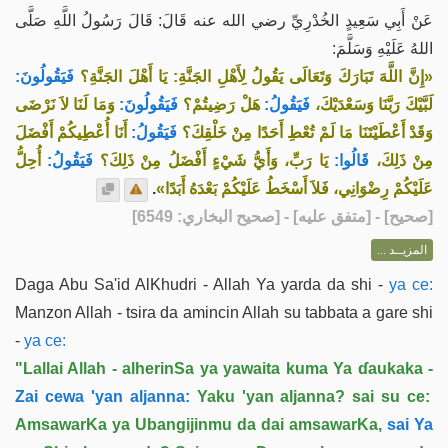
عَنْ أَبِي سَعِيدٍ الخُدْرِيِّ رضي الله عنه قَالَ: قَالَ رَسُولُ اللَّهِ صَلَّى
اللهُ عَلَيْهِ وَسَلَّمَ:
«إِنَّ اللَّهَ تَبَارَكَ وَتَعَالَى يَقُولُ لِأَهْلِ الجَنَّةِ: يَا أَهْلَ الجَنَّةِ؟
فَيَقُولُونَ:
لَبَّيْكَ رَبَّنَا وَسَعْدَيْكَ،
فَيَقُولُ:
هَلْ رَضِيتُمْ؟
فَيَقُولُونَ:
وَمَا لَنَا لاَ نَرْضَى
وَقَدْ أَعْطَيْتَنَا مَا لَمْ تُعْطِ أَحَدًا مِنْ خَلْقِكَ؟
فَيَقُولُ:
أَنَا أُعْطِيكُمْ أَفْضَلَ
مِنْ ذَلِكَ،
قَالُوا:
يَا رَبِّ، وَأَيُّ شَيْءٍ أَفْضَلُ مِنْ ذَلِكَ؟
فَيَقُولُ:
أُحِلُّ
.
عَلَيْكُمْ رِضْوَانِي، فَلاَ أَسْخَطُ عَلَيْكُمْ بَعْدَهُ أَبَدًا»
] - [متفق عليه] - [صحيح البخاري: 6549]
صحيح
[
المزيــد ...
Daga Abu Sa'id AlKhudri - Allah Ya yarda da shi -
ya ce:
Manzon Allah - tsira da amincin Allah su tabbata a gare shi
-
ya ce:
"Lallai Allah - alherinSa ya yawaita kuma Ya ɗaukaka -
Zai cewa 'yan aljanna:
Yaku 'yan aljanna? sai su ce:
AmsawarKa ya Ubangijinmu da dai amsawarKa,
sai Ya