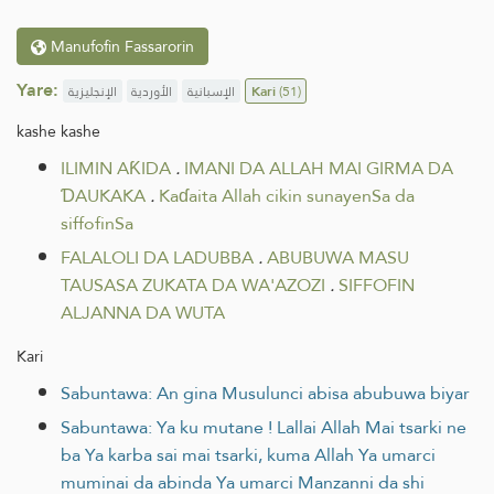
Manufofin Fassarorin
Yare:
الإنجليزية
الأوردية
الإسبانية
Kari
(51)
kashe kashe
ILIMIN AƘIDA
.
IMANI DA ALLAH MAI GIRMA DA
ƊAUKAKA
.
Kaɗaita Allah cikin sunayenSa da
siffofinSa
FALALOLI DA LADUBBA
.
ABUBUWA MASU
TAUSASA ZUKATA DA WA'AZOZI
.
SIFFOFIN
ALJANNA DA WUTA
Kari
Sabuntawa: An gina Musulunci abisa abubuwa biyar
Sabuntawa: Ya ku mutane ! Lallai Allah Mai tsarki ne
ba Ya karba sai mai tsarki, kuma Allah Ya umarci
muminai da abinda Ya umarci Manzanni da shi