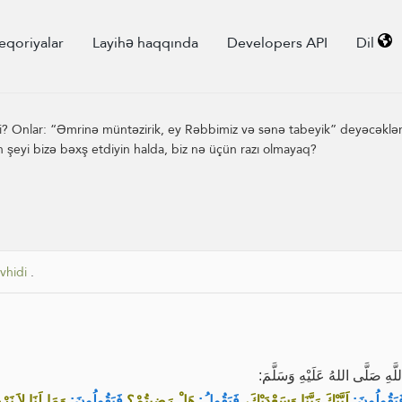
eqoriyalar
Layihə haqqında
Developers API
Dil
i? Onlar: “Əmrinə müntəzirik, ey Rəbbimiz və sənə tabeyik” deyəcəklər
 şeyi bizə bəxş etdiyin halda, biz nə üçün razı olmayaq?
övhidi
.
ِ صَلَّى اللهُ عَلَيْهِ وَسَلَّمَ
َيَقُولُونَ
لَبَّيْكَ رَبَّنَا وَسَعْدَيْكَ،
فَيَقُولُ:
هَلْ رَضِيتُمْ؟
فَيَقُولُونَ:
وَمَا لَنَا لاَ نَر