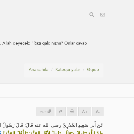
. Allah deyəcək: “Razı qaldınızmı? Onlar cavab
Ana səhifə
Kateqoriyalar
Əqidə
PDF
+
-
عَنْ أَبِي سَعِيدٍ الخُدْرِيِّ رضي الله عنه قَالَ: قَالَ رَسُولُ اللَّه:
«إِنَّ اللَّهَ تَبَارَكَ وَتَعَالَى يَقُولُ لِأَهْلِ الجَنَّةِ: يَا أَهْلَ الجَنَّةِ؟
ف: