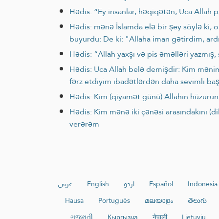
Hədis: “Ey insanlar, həqiqətən, Uca Allah 
Hədis: mənə İslamda elə bir şey söylə ki, 
buyurdu: De ki: "Allaha iman gətirdim, ard
Hədis: “Allah yaxşı və pis əməlləri yazmış,
Hədis: Uca Allah belə demişdir: Kim mən
fərz etdiyim ibadətlərdən daha sevimli baş
Hədis: Kim (qiyamət günü) Allahın hüzurun
Hədis: Kim mənə iki çənəsi arasındakını (d
verərəm
عربي
English
اردو
Español
Indonesia
Hausa
Português
മലയാളം
తెలుగు
ગુજરાતી
Кыргызча
नेपाली
Lietuvių