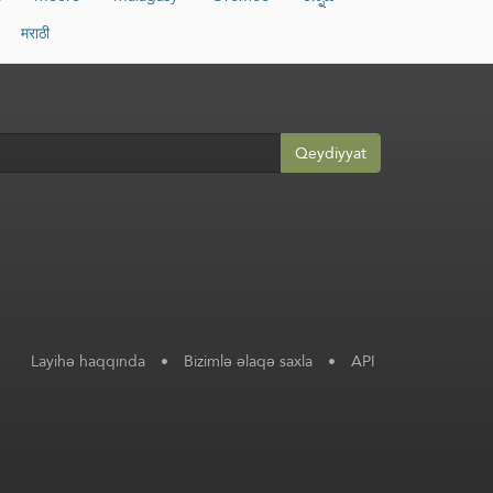
मराठी
Qeydiyyat
Layihə haqqında
•
Bizimlə əlaqə saxla
•
API