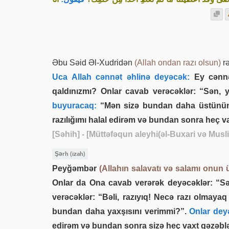
Əbu Səid Əl-Xudridən
(Allah ondan razı olsun)
rə
Uca Allah cənnət əhlinə deyəcək:
Ey cənnət
qaldınızmı? Onlar cavab verəcəklər: “Sən, y
buyuracaq:
“Mən sizə bundan daha üstünü
razılığımı halal edirəm və bundan sonra heç 
[Səhih]
- [Müttəfəqun aleyhi(əl-Buxari və Musl
Şərh (izah)
Peyğəmbər
(Allahın salavatı və salamı onun 
Onlar da Ona cavab verərək deyəcəklər: “Sə
verəcəklər: “Bəli, razıyıq! Necə razı olmaya
bundan daha yaxşısını verimmi?”.
Onlar deyə
edirəm və bundan sonra sizə heç vaxt qəzə