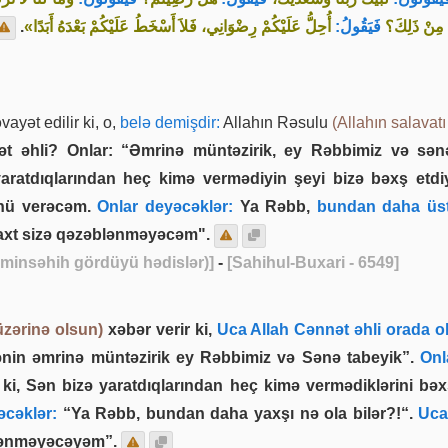
.
أُحِلُّ عَلَيْكُمْ رِضْوَانِي، فَلاَ أَسْخَطُ عَلَيْكُمْ بَعْدَهُ أَبَدًا»
فَيَقُولُ:
 مِنْ ذَلِكَ؟
vayət edilir ki, o,
belə demişdir:
Allahın Rəsulu
(Allahın salavat
 əhli? Onlar: “Əmrinə müntəzirik, ey Rəbbimiz və sənə
aratdıqlarından heç kimə vermədiyin şeyi bizə bəxş etdi
nü verəcəm.
Onlar deyəcəklər:
Ya Rəbb,
bundan daha üst
vaxt sizə qəzəblənməyəcəm".
iminsəhih gördüyü hədislər)]
-
[Sahihul-Buxari - 6549]
üzərinə olsun)
xəbər verir ki,
Uca Allah Cənnət əhli orada o
nin əmrinə müntəzirik ey Rəbbimiz və Sənə tabeyik”.
Onl
q ki, Sən bizə yaratdıqlarından heç kimə vermədiklərini bəx
cəklər:
“Ya Rəbb, bundan daha yaxşı nə ola bilər?!“.
Uca 
blənməyəcəyəm”.