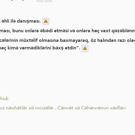
 əhli ilə danışması.
alması, bunu onlara əbədi etməsi və onlara heç vaxt qəzəblən
lərinin müxtəlif olmasına baxmayaraq, öz halından razı olac
heç kimə vermədiklərini bəxş etdin”.
vhidi
iz nəsihətlər və moizələr
.
Cənnət və Cəhənnəmin vəsfləri