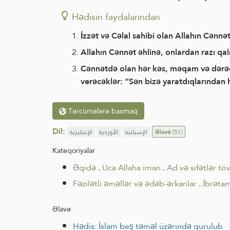
Hədisin faydalarından
İzzət və Cəlal sahibi olan Allahın Cənnət
Allahın Cənnət əhlinə, onlardan razı q
Cənnətdə olan hər kəs, məqam və dərəcə
verəcəklər: “Sən bizə yaratdıqlarından 
Tərcümələrə baxmaq
Dil:
الإنجليزية
الأوردية
الإسبانية
Əlavə
(51)
Kateqoriyalar
Əqidə
.
Uca Allaha iman
.
Ad və sifətlər tö
Fəzilətli əməllər və ədəb-ərkanlar
.
İbrətam
Əlavə
Hədis: İslam beş təməl üzərində qurulub