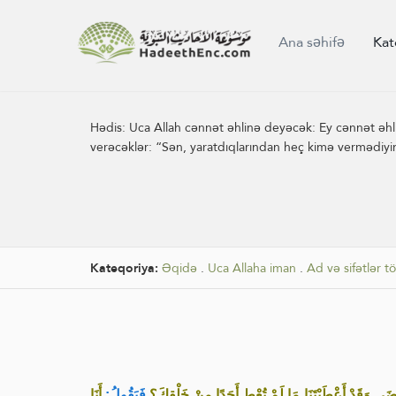
Ana səhifə
Kat
Hədis:
Uca Allah cənnət əhlinə deyəcək: Ey cənnət əhl
verəcəklər: “Sən, yaratdıqlarından heç kimə vermədiyin
Kateqoriya:
Əqidə
.
Uca Allaha iman
.
Ad və sifətlər t
ْضَى وَقَدْ أَعْطَيْتَنَا مَا لَمْ تُعْطِ أَحَدًا مِنْ خَلْقِكَ؟
فَيَقُولُ:
أَنَا