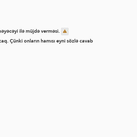
məyəcəyi ilə müjdə verməsi.
aq. Çünki onların hamısı eyni sözlə cavab