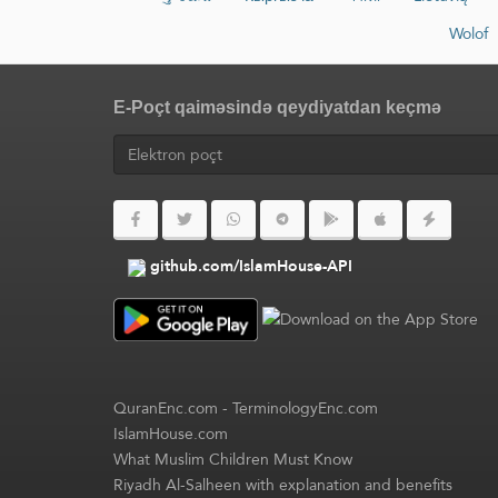
Wolof
E-Poçt qaiməsində qeydiyatdan keçmə
github.com/IslamHouse-API
QuranEnc.com
-
TerminologyEnc.com
IslamHouse.com
What Muslim Children Must Know
Riyadh Al-Salheen with explanation and benefits