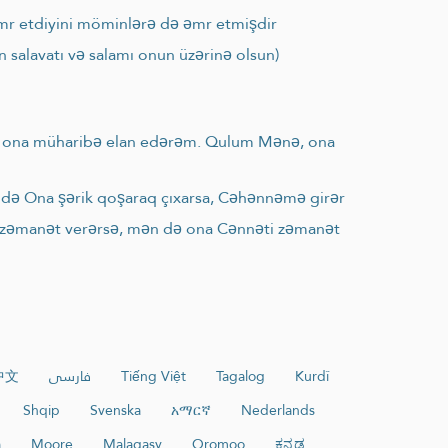
 əmr etdiyini möminlərə də əmr etmişdir
 salavatı və salamı onun üzərinə olsun)
ən ona müharibə elan edərəm. Qulum Mənə, ona
m də Ona şərik qoşaraq çıxarsa, Cəhənnəmə girər
ğa) zəmanət verərsə, mən də ona Cənnəti zəmanət
中文
فارسی
Tiếng Việt
Tagalog
Kurdî
Shqip
Svenska
አማርኛ
Nederlands
a
Moore
Malagasy
Oromoo
ಕನ್ನಡ