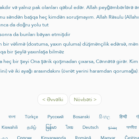
pakdır və yalnız pak olanları qəbul edər. Allah peyğəmbərlərə
onu səndən başqa heç kimdən soruşmayım. Allah Rəsulu (Allahın
ınca da doğru yolu tut
 sonra da bunları bəyan etmişdir
im bir vəlimə (dostuma, yaxın quluma) düşmənçilik edərsə, m
qa bir şeylə yaxınlaşa bilməz
a heç bir şeyi Ona şərik qoşmadan çıxarsa, Cənnətə girər. Ki
ilini) və iki ayağı arasındakını (övrət yerini haramdan qoruma
< Əvvəlki
Növbəti >
বাংলা
Türkçe
Русский
Bosanski
සිංහල
हिन्दी
Kiswahili
தமிழ்
မြန်မာ
ไทย
Deutsch
پښتو
অসমীয়া
دری
Српски
Kinyarwanda
Română
Magyar
Češtin