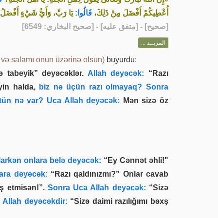
أُعْطِيكُمْ أَفْضَلَ مِنْ ذَلِكَ،
قَالُوا:
يَا رَبِّ، وَأَيُّ شَيْءٍ أَفْضَلُ
] - [متفق عليه] - [صحيح البخاري: 6549]
صحيح
[
المزيــد ...
ı və salamı onun üzərinə olsun)
buyurdu:
 tabeyik” deyəcəklər.
Allah deyəcək:
“Razı
yin halda,
biz nə üçün razı olmayaq? Sonra
ün nə var? Uca Allah deyəcək:
Mən sizə öz
larkən onlara belə deyəcək:
“Ey Cənnət əhli!"
ara deyəcək:
“Razı qaldınızmı?” Onlar cavab
ş etmisən!”.
Sonra Uca Allah deyəcək:
“Sizə
Allah deyəcəkdir:
“Sizə daimi razılığımı bəxş