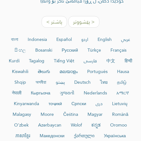
خودێدا دكه‌ن، ل ڕۆژا قیامه‌تێ ئاگر بۆ وانه‌))
< پێشووتر
پاشتر >
عربي
English
اردو
Español
Indonesia
বাংলা
සිංහල
Bosanski
Русский
Türkçe
Français
हिन्दी
中文
فارسی
Tiếng Việt
Tagalog
Kurdî
Kiswahili
తెలుగు
മലയാളം
Português
Hausa
தமிழ்
ไทย
Deutsch
پښتو
অসমীয়া
Shqip
नेपाली
Кыргызча
ગુજરાતી
Nederlands
አማርኛ
Lietuvių
دری
Српски
тоҷикӣ
Kinyarwanda
Malagasy
Moore
Čeština
Magyar
Română
O‘zbek
Azərbaycan
Wolof
ಕನ್ನಡ
Oromoo
ភាសាខ្មែរ
Македонски
ქართული
Українська