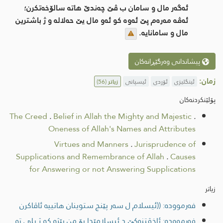
ئەگەر مال و سامان ب ڤێ چه‌ندێ هاتە سالۆخه‌تكرن؛
ئه‌ڤه‌ مه‌ره‌م پێ ئەوە کو ئه‌و مال یێ حەلاله‌ و ژ باشترین
مال و سامانایه‌.
پیشاندانی وەرگێڕانەکان
زمان:
ئینگلیزی
ئۆردی
ئیسپانی
زیاتر
(56)
پۆلێنکردنەکان
The Creed
.
Belief in Allah the Mighty and Majestic
.
Oneness of Allah's Names and Attributes
Virtues and Manners
.
Jurisprudence of
Supplications and Remembrance of Allah
.
Causes
for Answering or not Answering Supplications
زیاتر
فەرموودە: ((ئيسلام ل سه‌ر پێنج ستوینان هاتییه‌ ئاڤاكرن
فەرموودە: ئاخڤتنه‌كێ د ئیسلامێدا بۆ من بێژە کو ژ بلی تە