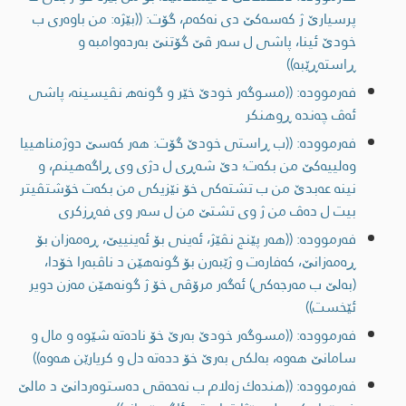
پرسیارێ ژ كه‌سه‌كێ دی نەکەم، گۆت: ((بێژە: من باوەری ب
خودێ ئینا، پاشی ل سه‌ر ڤێ گۆتنێ به‌رده‌وامبه‌ و
ڕاسته‌ڕێبه‌))
فەرموودە: ((مسوگه‌ر خودێ خێر و گونه‌ھ نڤیسینە، پاشی
ئه‌ڤ چه‌نده‌ ڕوهنكر
فەرموودە: ((ب ڕاستی خودێ گۆت: هه‌ر كه‌سێ دوژمناهییا
وه‌لییه‌كێ من بكه‌ت؛ دێ شه‌ڕی ل دژی وی ڕاگه‌هینم، و
نینه‌ عه‌بدێ من ب تشته‌كی خۆ نێزیكی من بكه‌ت خۆشتڤیتر
بیت ل ده‌ڤ من ژ وی تشتێ من ل سه‌ر وی فه‌ڕزكری
فەرموودە: ((هه‌ر پێنج نڤێژ، ئه‌ینی بۆ ئه‌ینییێ، ڕه‌مه‌زان بۆ
ڕه‌مه‌زانێ، كه‌فاره‌ت و ژێبه‌رن بۆ گونه‌هێن د ناڤبه‌را خۆدا،
(به‌لێ ب مه‌رجه‌كی) ئه‌گه‌ر مرۆڤی خۆ ژ گونه‌هێن مه‌زن دویر
ئێخست))
فەرموودە: ((مسوگه‌ر خودێ به‌رێ خۆ ناده‌ته‌ شێوه‌ و مال و
سامانێ هه‌وه‌، به‌لكی به‌رێ خۆ دده‌ته‌ دل و كریارێن هه‌وه‌))
فەرموودە: ((هنده‌ك زه‌لام ب نه‌حه‌قی ده‌ستوه‌ردانێ د مالێ