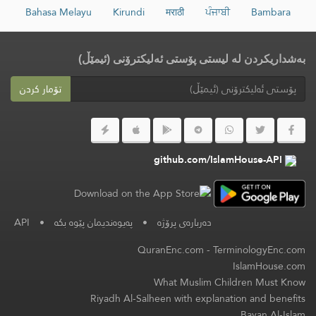
Bahasa Melayu
Kirundi
मराठी
ਪੰਜਾਬੀ
Bambara
بەشداریکردن لە لیستی پۆستی ئەلیکترۆنی (ئیمێڵ)
تۆمار کردن
github.com/IslamHouse-API
دەربارەی پرۆژە
•
پەیوەندیمان پێوە بکە
•
API
QuranEnc.com
-
TerminologyEnc.com
IslamHouse.com
What Muslim Children Must Know
Riyadh Al-Salheen with explanation and benefits
Bayan Al-Islam