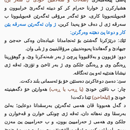
هشیاركرن ژ خوارنا حه‌رام كر كو دبیته‌ ئه‌گه‌رێ خراببوون و
قه‌بویلنه‌بوونا كاری، خۆ ئه‌گه‌ر مرۆڤی ئه‌گه‌رێن قه‌بویلبوونا ب
سه‌رڤه‌ ژی ل ده‌ڤ خۆ په‌یدا كربن،
ژ وان ئه‌گه‌رێن سه‌رڤه‌ یێن
كار و دوعا پێ دهێنه‌ وه‌رگرتن:
ئێك: درێژكرنا گه‌شتێ بۆ ئه‌نجامدانا عیباده‌تان وه‌كی حه‌جێ و
جیهادێ و گه‌هاندنا په‌یوه‌ندییێن مرۆڤاینییێ و ژ بلی وان.
دوو: قژبوون و به‌لاڤبوونا پرچێ ژ به‌ر شه‌نه‌كرنا وێ، و گوهۆڕینا
ڕه‌نگێ وی و ڕه‌نگێ جلكێ وی ژ به‌ر ئاخێ و تۆزێ، ئه‌ڤه‌ ژی
نیشانا هندێیه‌ ئه‌و یێ ته‌نگاڤه‌.
سێ: ده‌مێ دوعاكرنێ ده‌ستێن خۆ بۆ ئه‌سمانی بلند دكه‌ت.
چار: ب ناڤێن خودێ
(یا ڕه‌ب یا ڕه‌ب)
هه‌وارێن خۆ دگه‌هینیته‌
خودێ و
(ئیلحاحێ)
تێدا دكه‌ت!
د گه‌ل هه‌بوونا ڤان هه‌می ئه‌گه‌رێن به‌رسڤدانا دوعایێ؛ به‌لێ
به‌رسڤا وی نه‌هاته‌ دان، ئه‌ڤه‌ ژی چونكی خوارن و ڤه‌خوارن و
جلكێ وی هه‌می ژ حه‌رامییێ بوون، و ب حه‌رامییێ یێ مه‌زن
بووی، له‌وا ئه‌و كه‌سێ ئه‌ڤه‌ سالۆخه‌تێن وی بن؛ یێ دویره‌ ژ هندێ