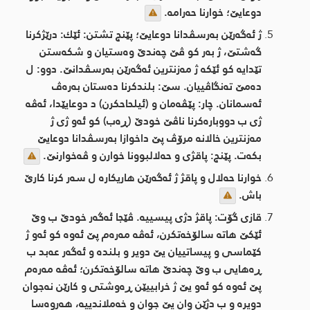
دوعایێ؛ خوارنا حه‌رامه‌.
ژ ئه‌گه‌رێن به‌رسڤدانا دوعایێ؛ پێنج تشتن: ئێك: درێژكرنا
گه‌شتێ، ژ به‌ر كو ڤێ چه‌ندێ وه‌ستیان و شكه‌ستن
تێدایه‌ كو ئێكه‌ ژ مه‌زنترین ئه‌گه‌رێن به‌رسڤدانێ. دوو: ل
ده‌مێ ته‌نگاڤییان. سێ: بلندكرنا ده‌ستان به‌ره‌ڤ
ئه‌سمانان. چار: پێڤه‌مان و (ئیلحاحكرن) د دوعایێدا، ئه‌ڤه‌
ژی ب دووباره‌كرنا ناڤێ خودێ (ڕه‌ب) كو ئه‌و ژی ژ
مه‌زنترین خالانه‌ مرۆڤ پێ داخوازا به‌رسڤدانا دوعایێ
بكه‌ت. پێنج: پاقژی و حه‌لالبوونا خوارن و ڤه‌خوارنێ.
خوارنا حه‌لال و پاقژ ژ ئه‌گه‌رێن هاریكاره‌ ل سه‌ر كرنا كارێ
باش.
قازی گۆت: پاقژ دژی پیسییە. ڤێجا ئەگەر خودێ ب وێ
ئێكێ هاتە سالۆخه‌تكرن، ئه‌ڤه‌ مه‌ره‌م پێ ئەوە کو ئەو ژ
کێماسی و پیساتییان یێ دویر و بلنده‌ و ئەگەر عه‌بد ب
ڕه‌هایی ب وێ چه‌ندێ هاتە سالۆخه‌تكرن؛ ئه‌ڤه‌ مه‌ره‌م
پێ ئەوە کو ئەو یێ ژ خرابییێن ڕەوشتی و کارێن نەجوان
دویرە و ب دژێن وان یێ جوان و خه‌ملاندییه‌، هه‌روه‌سا