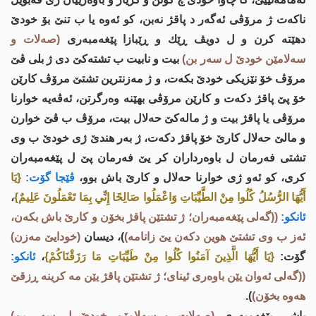
ناكه‌ت ژ مرۆڤی ئه‌گه‌ر د پاقژ نه‌بن، كو ئه‌وه‌ یا ب تنێ بۆ خودێ
دهێته‌ كرن و ل دویڤ ڕێك و ڕێبازا پێغه‌مبه‌ری
(صه‌لات و
سه‌لامێن خودێ ل سه‌ر بن)
بیت و نابیت ب تشته‌كێ دی ژ بلی ڤێ
مرۆڤ خۆ نێزیكی خودێ بكه‌ت، و ژ مه‌زنترین تشتێ مرۆڤ كارێن
خۆ پێ پاقژ دكه‌ت و كارێن مرۆڤی بهێنه‌ وه‌رگرتن، ئه‌ڤه‌یه‌ خوارنا
مرۆڤی یا پاقژ بیت و ژ ماله‌كێ حه‌لال بیت، مرۆڤ ب ڤێ خوارن
و مالێ حه‌لال كارێ خۆ پاقژ دكه‌ت، ژ به‌ر هندێ ژی خودێ ب وی
تشتی فه‌رمان ل باوه‌رداران كر یێ فه‌رمان پێ ل پێغه‌مبه‌ران
كری، كو ئه‌و ژی خوارنا حه‌لال و كارێ باش بوو،
ڤێجا گۆت:
{يَا
أَيُّهَا الرُّسُلُ كُلُوا مِنْ الطَّيِّبَاتِ وَاعْمَلُوا صَالِحًا إِنِّي بِمَا تَعْمَلُونَ عَلِيمٌ}
،
ئانكو:
((گه‌لی پێغەمبەران؛ ژ تشتێن پاقژ بخۆن و کارێ باش بکەن،
ئه‌ز ب وی تشتێ هوین دكه‌ن یێ زانامه‌)
)، دیسان
(خودایێ مه‌زن)
گۆت:
{يَا أَيُّهَا الَّذِينَ آمَنُوا كُلُوا مِنْ طَيِّبَاتِ مَا رَزَقْنَاكُمْ}
،
ئانكو:
((گه‌لی ئەوان یێن باوەری ئینای؛ ژ تشتێن پاقژ یێن مه‌ كرینه‌ ڕزقێ
هه‌وه‌ بخۆن)
).
پاشی پێغه‌مبه‌ری
(صه‌لات و سه‌لامێن خودێ ل سه‌ر بن)