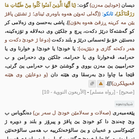
دیسان
(خودایێ مه‌زن)
گۆت:
{يَا أَيُّهَا الَّذِينَ آمَنُوا كُلُوا مِنْ طَيِّبَاتِ مَا
رَزَقْنَاكُمْ}
،
ئانكو:
((گه‌لی ئەوێن هه‌وه‌ باوەری ئینای؛ ژ تشتێن پاقژ
یێن مه‌ كرینه‌ ڕزقێ هه‌وه‌ بخۆن)
). پاشی بەحسێ وى زه‌لامى کر
کو گەشتەکا درێژ دکەت، پرچ و جلکێن وی دبەلاڤه‌ و تۆزه‌كينە،
دەستێن خۆ بۆ ئەسمانی درێژ و بلند دکەت
(دوعا ژ خودێ دكه‌ت و
هه‌ر دكه‌ته گازی و دبێژیت)
: یا خودێ! یا خودێ! و خوارنا وی یا
حەرامە، ڤەخوارنا وی یا حەرامە، جلکێن وی دحەرامن و ب
حەرامییێ یێ مه‌زن بووی و گوشتێ خۆ ب حه‌رامی یێ گرتی،
ڤێجا ما چاوا دێ به‌رسڤا وی هێته‌ دان
(و دوعایێن وی هێنه‌
قه‌بویلكرن)
!)).
[صحيح]
- [رواه مسلم]
-
[الأربعون النووية - 10]
شیکردنەوە
پێغه‌مبه‌ری
(صه‌لات و سه‌لامێن خودێ ل سه‌ر بن)
ده‌نگوباس ب
وێ چه‌ندێ دا كو خودێ یێ پاقژ و پیرۆز و بلند و دویره‌ ژ
كێموكاسی و عه‌یبان و یێ سالۆخه‌تكرییه‌ ب هه‌می سالۆخه‌تێن
ته‌مامه‌تییێ، كا چاوا خودێ چ گۆتن و كریار و باوه‌رییان ژی قه‌بویل