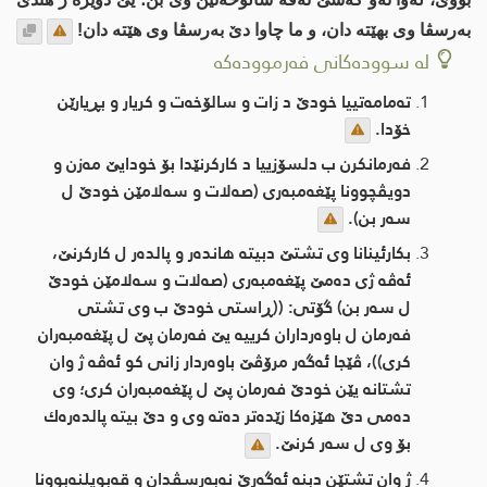
به‌رسڤا وی بهێته‌ دان، و ما چاوا دێ به‌رسڤا وی هێته‌ دان!
لە سوودەکانی فەرموودەکە
ته‌مامه‌تییا خودێ د زات و سالۆخه‌ت و كریار و بڕیارێن
خۆدا.
فه‌رمانكرن ب دلسۆزییا د كاركرنێدا بۆ خودایێ مه‌زن و
دویڤچوونا پێغه‌مبه‌ری (صه‌لات و سه‌لامێن خودێ ل
سه‌ر بن).
بكارئینانا وی تشتێ دبیته‌ هانده‌ر و پالده‌ر ل كاركرنێ،
ئه‌ڤه‌ ژی ده‌مێ پێغه‌مبه‌ری (صه‌لات و سه‌لامێن خودێ
ل سه‌ر بن) گۆتی: ((ڕاستی خودێ ب وی تشتی
فەرمان ل باوەرداران کرییە یێ فەرمان پێ ل پێغەمبەران
کری))، ڤێجا ئه‌گه‌ر مرۆڤێ باوه‌ردار زانی كو ئه‌ڤه‌ ژ وان
تشتانه‌ یێن خودێ فه‌رمان پێ ل پێغه‌مبه‌ران كری؛ وی
ده‌می دێ هێزه‌كا زێده‌تر ده‌ته‌ وی و دێ بیته‌ پالده‌ره‌ك
بۆ وی ل سه‌ر كرنێ.
ژ وان تشتێن دبنه‌ ئه‌گه‌رێ نەبه‌رسڤدان و قه‌بویلنەبوونا