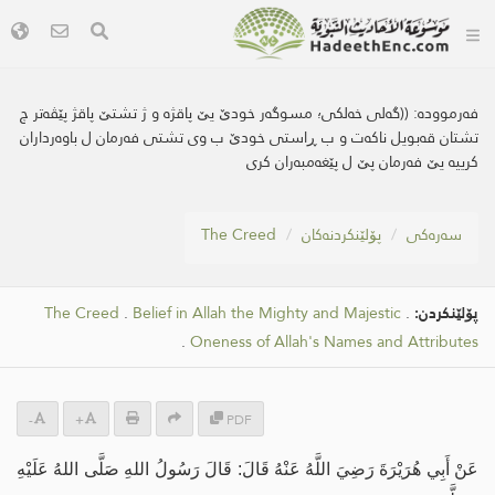
فەرموودە:
((گه‌لی خه‌لكی؛ مسوگه‌ر خودێ یێ پاقژە و ژ تشتێ پاقژ پێڤه‌تر چ
تشتان قەبویل ناکەت و ب ڕاستی خودێ ب وی تشتی فەرمان ل باوەرداران
کرییە یێ فەرمان پێ ل پێغەمبەران کری
سه‌ره‌كی
پۆلێنکردنەکان
The Creed
پۆلێنکردن:
.
Belief in Allah the Mighty and Majestic
.
The Creed
.
Oneness of Allah's Names and Attributes
-
+
PDF
عَنْ أَبِي هُرَيْرَةَ رَضِيَ اللَّهُ عَنْهُ قَالَ: قَالَ رَسُولُ اللهِ صَلَّى اللهُ عَلَيْهِ