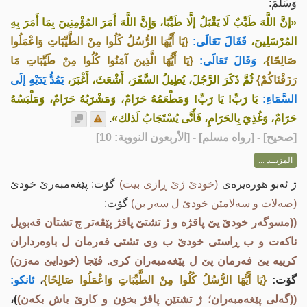
وَسَلَّمَ:
«إنَّ اللَّهَ طَيِّبٌ لَا يَقْبَلُ إلَّا طَيِّبًا، وَإِنَّ اللَّهَ أَمَرَ المُؤْمِنِينَ بِمَا أَمَرَ بِهِ
المُرْسَلِينَ،
فَقَالَ تَعَالَى:
{يَا أَيُّهَا الرُّسُلُ كُلُوا مِنْ الطَّيِّبَاتِ وَاعْمَلُوا
صَالِحًا}
،
وَقَالَ تَعَالَى:
{يَا أَيُّهَا الَّذِينَ آمَنُوا كُلُوا مِنْ طَيِّبَاتِ مَا
رَزَقْنَاكُمْ}
ثُمَّ ذَكَرَ الرَّجُلَ، يُطِيلُ السَّفَرَ، أَشْعَثَ، أَغْبَرَ،
يَمُدُّ يَدَيْهِ إلَى
السَّمَاءِ:
يَا رَبِّ! يَا رَبِّ! وَمَطْعَمُهُ حَرَامٌ، وَمَشْرَبُهُ حَرَامٌ، وَمَلْبَسُهُ
حَرَامٌ، وَغُذِيَ بِالحَرَامِ، فَأَنَّى يُسْتَجَابُ لَذلك»
.
[
صحيح
] - [رواه مسلم] - [الأربعون النووية: 10]
المزيــد ...
ژ ئه‌بو هوره‌یره‌ی
(خودێ ژێ ڕازی بیت)
گۆت: پێغه‌مبه‌رێ خودێ
(صه‌لات و سه‌لامێن خودێ ل سه‌ر بن)
گۆت:
((مسوگه‌ر خودێ یێ پاقژە و ژ تشتێ پاقژ پێڤه‌تر چ تشتان قەبویل
ناکەت و ب ڕاستی خودێ ب وی تشتی فەرمان ل باوەرداران
کرییە یێ فەرمان پێ ل پێغەمبەران کری. ڤێجا (خودایێ مه‌زن)
گۆت:
{يَا أَيُّهَا الرُّسُلُ كُلُوا مِنْ الطَّيِّبَاتِ وَاعْمَلُوا صَالِحًا}
،
ئانكو:
((گه‌لی پێغەمبەران؛ ژ تشتێن پاقژ بخۆن و کارێ باش بکەن)
)،